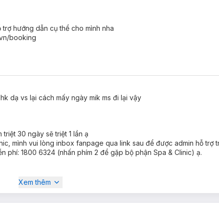
ng sẽ phát ra liên tục và đồng đều không ngắt quãng để đem lại hiệu q
Triệt lông với Công Nghệ Diode Laser tại Hasaki Clinic
là cực kỳ tố
 trợ hướng dẫn cụ thể cho mình nha
đáng kể và không bị cứng như khi nhổ hay cạo. Năng lượng của Diode 
.vn/booking
 toàn.
hân lông được se khít, không còn nang lông, độ đàn hồi của da cũng được
iode Laser. Nhờ vậy mà các mô liên kết trở nên chắc chắn hơn, giúp 
ũng được loại bỏ, giúp nàng tự tin tỏa sáng.
ải hk dạ vs lại cách mấy ngày mik ms đi lại vậy
triệt 30 ngày sẽ triệt 1 lần ạ
inic, mình vui lòng inbox fanpage qua link sau để được admin hỗ trợ t
ễn phí: 1800 6324 (nhấn phím 2 để gặp bộ phận Spa & Clinic) ạ.
Xem thêm