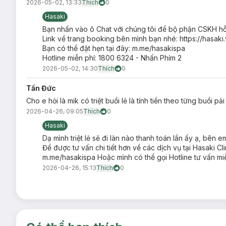
Diode Laser phát ra ánh sáng dịu, không gây chói mắt, ánh sá
2026-05-02, 13:33
Thích
0
nhất.
Hasaki
Về hiệu quả được chứng thực bởi rất nhiều chị em phụ nữ thì
Bạn nhấn vào ô Chat với chúng tôi để bộ phận CSKH hỗ
đầu tiên, bạn sẽ cảm nhận được lượng lông mọc lại giảm đi 
Link về trang booking bên mình bạn nhé: https://hasaki
vào sâu bên trong các lớp da khiến chân lông bị triệt tiêu hoàn
Bạn có thể đặt hẹn tại đây: m.me/hasakispa
Hotline miễn phí: 1800 6324 - Nhấn Phím 2
Sau liệu trình triệt lông tại Hasaki Clinic, bạn sẽ thấy lỗ c
2026-05-02, 14:30
Thích
0
năng kích thích sản sinh collagen và elastin tự nhiên của D
mướt mịn. Đồng thời những mùi hôi khó chịu tại vị trí có lông c
Tấn Đức
Cho e hỏi là mik có triệt buổi lẻ là tính tiền theo từng buổi p
2026-04-26, 09:05
Thích
0
Hasaki
Dạ mình triệt lẻ sẽ đi làn nào thanh toán lần ấy ạ, bên em 
Để được tư vấn chi tiết hơn về các dịch vụ tại Hasaki Cl
m.me/hasakispa Hoặc mình có thể gọi Hotline tư vấn mi
2026-04-26, 15:13
Thích
0