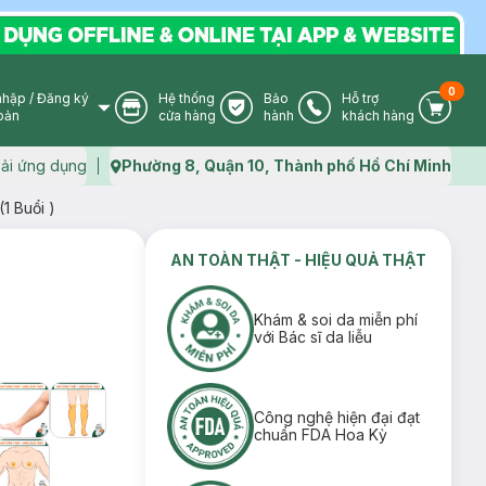
0
nhập
/
Đăng ký
Hệ thống
Bảo
Hỗ trợ
User Icon
Store Icon
Warranty Icon
Phone Icon
Cart I
oản
cửa hàng
hành
khách hàng
ải ứng dụng
Phường 8, Quận 10, Thành phố Hồ Chí Minh
Map icon
1 Buổi )
AN TOÀN THẬT - HIỆU QUẢ THẬT
Khám & soi da miễn phí
với Bác sĩ da liễu
Công nghệ hiện đại đạt
chuẩn FDA Hoa Kỳ