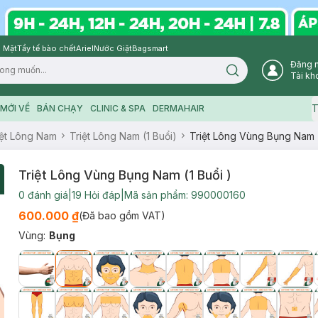
 Mặt
Tẩy tế bào chết
Ariel
Nước Giặt
Bagsmart
Đăng 
Search icon
Tài kh
T
MỚI VỀ
BÁN CHẠY
CLINIC & SPA
DERMAHAIR
iệt Lông Nam
Triệt Lông Nam (1 Buổi)
Triệt Lông Vùng Bụng Nam (
Triệt Lông Vùng Bụng Nam (1 Buổi )
0
đánh giá
|
19
Hỏi đáp
|
Mã sản phẩm:
990000160
600.000 ₫
(Đã bao gồm VAT)
Vùng
:
Bụng