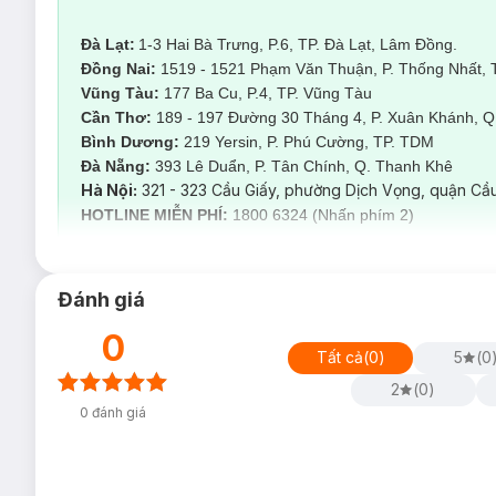
Đà Lạt:
1-3 Hai Bà Trưng, P.6, TP. Đà Lạt, Lâm Đồng.
Đồng Nai:
1519 - 1521 Phạm Văn Thuận, P. Thống Nhất, 
Vũng Tàu:
177 Ba Cu, P.4, TP. Vũng Tàu
Cần Thơ:
189 - 197 Đường 30 Tháng 4, P. Xuân Khánh, Q.
Bình Dương:
219 Yersin, P. Phú Cường, TP. TDM
Đà Nẵng:
393 Lê Duẩn, P. Tân Chính, Q. Thanh Kh
Hà Nội:
321 - 323 Cầu Giấy, phường Dịch Vọng, quận Cầu
HOTLINE MIỄN PHÍ:
1800 6324 (Nhấn phím 2)
Đánh giá
0
Tất cả
(
0
)
5
(
0
2
(
0
)
0
đánh giá
Quy trình triệt lô