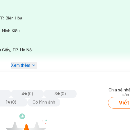
TP. Biên Hòa
 Ninh Kiều
ê
 Giấy, TP. Hà Nội
Xem thêm
Chia sẻ nh
)
4
(
0
)
3
(
0
)
sản
Viết
1
(
0
)
Có hình ảnh
ng nam Diode Laser vùng nách tại Hasaki Clinic