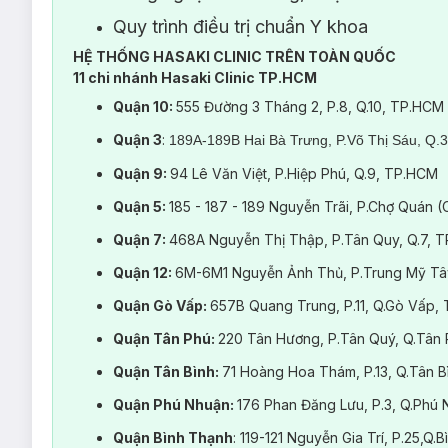
Quy trình điều trị chuẩn Y khoa
HỆ THỐNG HASAKI CLINIC TRÊN TOÀN QUỐC
11 chi nhánh Hasaki Clinic TP.HCM
Quận 10:
555 Đường 3 Tháng 2, P.8, Q.10, TP.HCM
Quận 3
:
189A-189B Hai Bà Trưng, P.Võ Thị Sáu, Q.
Quận 9:
94 Lê Văn Việt, P.Hiệp Phú, Q.9, TP.HCM
Quận 5:
185 - 187 - 189 Nguyễn Trãi, P.Chợ Quán 
Quận 7:
468A Nguyễn Thị Thập, P.Tân Quy, Q.7, 
Quận 12:
6M-6M1 Nguyễn Ảnh Thủ, P.Trung Mỹ Tâ
Quận Gò Vấp:
657B Quang Trung, P.11, Q.Gò Vấp,
Quận Tân Phú:
220 Tân Hương, P.Tân Quý, Q.Tân
Quận Tân Bình:
71 Hoàng Hoa Thám, P.13, Q.Tân 
Quận Phú Nhuận:
176 Phan Đăng Lưu, P.3, Q.Ph
Quận Bình Thạnh
: 119-121 Nguyễn Gia Trí, P.25,Q