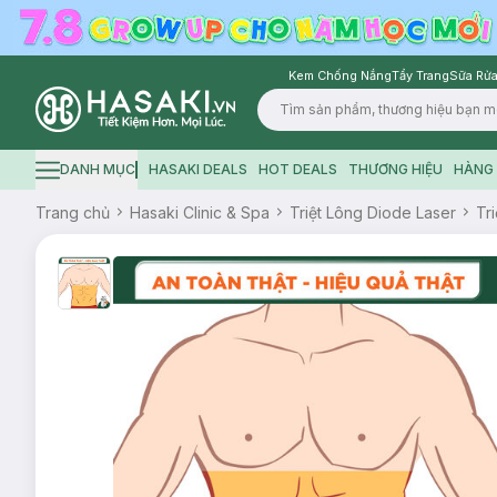
Kem Chống Nắng
Tẩy Trang
Sữa Rửa
Logo
DANH MỤC
HASAKI DEALS
HOT DEALS
THƯƠNG HIỆU
HÀNG 
Hamburger icon
Trang chủ
Hasaki Clinic & Spa
Triệt Lông Diode Laser
Tr