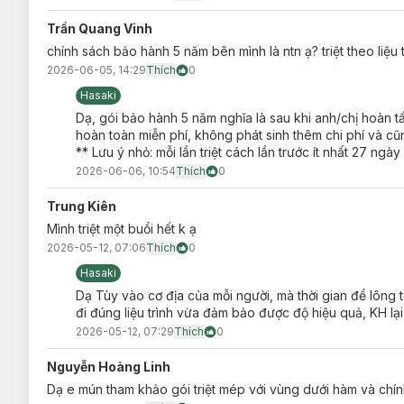
Đặc quyền liệu trình t
Trần Quang Vinh
chính sách bảo hành 5 năm bên mình là ntn ạ? triệt theo liệu t
2026-06-05, 14:29
Thích
0
Những trường hợp được khuyên nên sử dụ
Hasaki
Những khách hàng nam có lông mọc nhiều ở các bộ phận
Dạ, gói bảo hành 5 năm nghĩa là sau khi anh/chị hoàn tất đ
mỹ.
hoàn toàn miễn phí, không phát sinh thêm chi phí và cũ
** Lưu ý nhỏ: mỗi lần triệt cách lần trước ít nhất 27 ngà
Đã sử dụng nhiều biện pháp loại bỏ lông như: wax, c
hơn.
2026-06-06, 10:54
Thích
0
Tẩy lông không đúng cách dẫn đến tình trạng viêm nang
Trung Kiên
Đấng mày râu muốn trở nên gọn gàng và chỉn chu hơn t
Mình triệt một buổi hết k ạ
2026-05-12, 07:06
Thích
0
Hasaki
Dạ Tùy vào cơ địa của mỗi người, mà thời gian để lông tơ
đi đúng liệu trình vừa đảm bảo được độ hiệu quả, KH lại
Công nghệ Diode Laser là gì?
2026-05-12, 07:29
Thích
0
Diode Laser là công nghệ
triệt lông
hiện đại và tiên tiến 
Nguyễn Hoàng Linh
dụng phổ biến trên thị trường. Quý khách hàng hoàn toàn c
chùm ánh sáng đơn sắc màu đỏ có bước sóng ổn định 808nm cho
Dạ e mún tham khảo gói triệt mép với vùng dưới hàm và chí