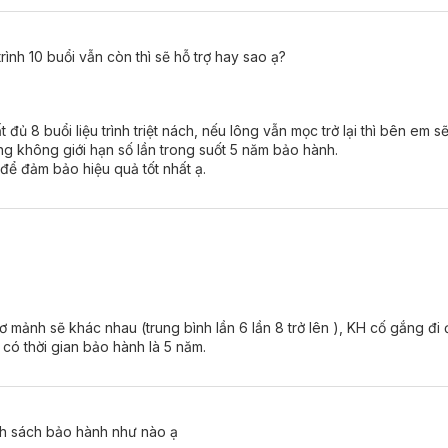
rọn gói khi khách hàng triệt lông tại Hasaki Clinic
rình 10 buổi vẫn còn thì sẽ hỗ trợ hay sao ạ?
ng dịch vụ Triệt Lông Diode Laser:
 trên cơ thể như: ria mép, cằm, râu quai nón, nách, cánh tay, chân
ủ 8 buổi liệu trình triệt nách, nếu lông vẫn mọc trở lại thì bên em sẽ h
ng không giới hạn số lần trong suốt 5 năm bảo hành.
y để đảm bảo hiệu quả tốt nhất ạ.
ạo, nhổ,... nhưng không mang lại hiệu quả và khiến nang lông trở n
 lông, lông mọc ngược gây khó chịu.
rong mắt người đối diện.
 mảnh sẽ khác nhau (trung bình lần 6 lần 8 trở lên ), KH cố gắng đi đề
 có thời gian bảo hành là 5 năm.
nhất hiện nay.
Công nghệ này đã được tổ chức FDA Hoa Kỳ kiểm địn
ó thể yên tâm về độ an toàn và hiệu quả của công nghệ này. Diode L
 trị liệu triệt lông. Cùng với đó là công nghệ bán dẫn nhiệt lạnh, 
nh sách bảo hành như nào ạ