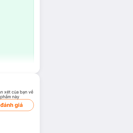
ận xét của bạn về
 phẩm này
 đánh giá