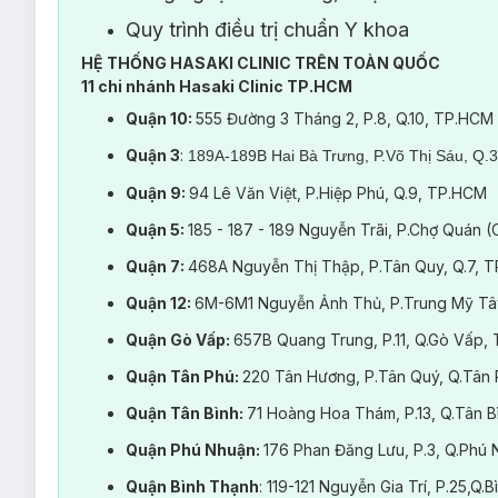
Quy trình điều trị chuẩn Y khoa
HỆ THỐNG HASAKI CLINIC TRÊN TOÀN QUỐC
11 chi nhánh Hasaki Clinic TP.HCM
Quận 10:
555 Đường 3 Tháng 2, P.8, Q.10, TP.HCM
Liệu trình này phù hợp với:
Quận 3
:
189A-189B Hai Bà Trưng, P.Võ Thị Sáu, Q.
Những khách hàng có làn da bị thâm, xỉn màu do cơ địa. 
Quận 9:
94 Lê Văn Việt, P.Hiệp Phú, Q.9, TP.HCM
Những cô nàng văn phòng ngồi nhiều khiến các vùng da
Quận 5:
185 - 187 - 189 Nguyễn Trãi, P.Chợ Quán 
Dịch vụ này có gì mà đặc biệt đến vậy?
Quận 7:
468A Nguyễn Thị Thập, P.Tân Quy, Q.7, 
Bạn tự ti vì vùng da dưới cánh tay hay khuỷu tay, đầu gố
Quận 12:
6M-6M1 Nguyễn Ảnh Thủ, P.Trung Mỹ Tâ
Bạn sắp diện những bộ bikini nóng bỏng để tung tăng tr
Quận Gò Vấp:
657B Quang Trung, P.11, Q.Gò Vấp,
Sao không ghé Hasaki Clinic và trải nghiệm ngay dịch vụ
Ủ Tr
Quận Tân Phú:
220 Tân Hương, P.Tân Quý, Q.Tân
Với
công thức độc quyền từ Hasaki Clinic
, chứa các thành 
làm sáng mịn đều màu, ngăn ngừa quá trình hình thành sắc t
Quận Tân Bình:
71 Hoàng Hoa Thám, P.13, Q.Tân 
Quận Phú Nhuận:
176 Phan Đăng Lưu, P.3, Q.Ph
Quận Bình Thạnh
: 119-121 Nguyễn Gia Trí, P.25,Q