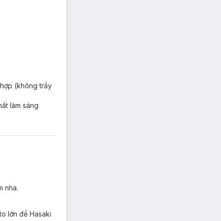
 hợp (không trầy
hất làm sáng
m nha.
g cho hàng ngàn
to lớn để Hasaki
t
“An toàn thật -