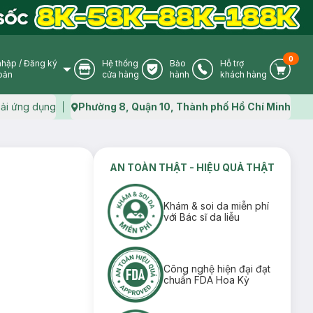
0
nhập
/
Đăng ký
Hệ thống
Bảo
Hỗ trợ
User Icon
Store Icon
Warranty Icon
Phone Icon
Cart I
oản
cửa hàng
hành
khách hàng
ải ứng dụng
Phường 8, Quận 10, Thành phố Hồ Chí Minh
Map icon
AN TOÀN THẬT - HIỆU QUẢ THẬT
Khám & soi da miễn phí
với Bác sĩ da liễu
Công nghệ hiện đại đạt
chuẩn FDA Hoa Kỳ