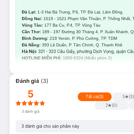
Đà Lạt:
1-3 Hai Bà Trưng, P.6, TP. Đà Lạt, Lâm Đồng.
Đồng Nai:
1519 - 1521 Phạm Văn Thuận, P. Thống Nhất, 
Vũng Tàu:
177 Ba Cu, P.4, TP. Vũng Tàu
Cần Thơ:
189 - 197 Đường 30 Tháng 4, P. Xuân Khánh, Q.
Bình Dương:
219 Yersin, P. Phú Cường, TP. TDM
Đà Nẵng:
393 Lê Duẩn, P. Tân Chính, Q. Thanh Kh
Hà Nội:
321 - 323 Cầu Giấy, phường Dịch Vọng, quận Cầu
HOTLINE MIỄN PHÍ:
1800 6324 (Nhấn phím 2)
Đánh giá
(
3
)
5
Tất cả
(
3
)
5
(
3
2
(
0
)
3
đánh giá
3
đánh giá cho sản phẩm này