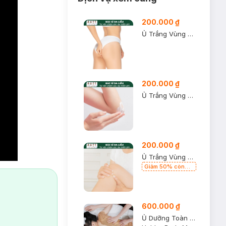
200.000 ₫
Ủ Trắng Vùng Mông
200.000 ₫
Ủ Trắng Vùng Khuỷu Tay
200.000 ₫
Ủ Trắng Vùng Đầu Gối
Giảm 50% còn
100k lần đầu
600.000 ₫
Ủ Dưỡng Toàn Thân Với Thảo Dược