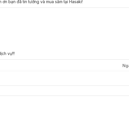
 ơn bạn đã tin tưởng và mua sắm tại Hasaki!
.
ính hãng.
ch vụ!!!
ghiệp.
Ng