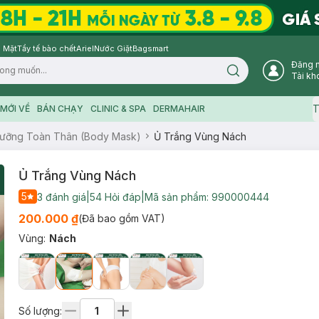
 Mặt
Tẩy tế bào chết
Ariel
Nước Giặt
Bagsmart
Đăng 
Search icon
Tài kh
T
MỚI VỀ
BÁN CHẠY
CLINIC & SPA
DERMAHAIR
ưỡng Toàn Thân (Body Mask)
Ủ Trắng Vùng Nách
Ủ Trắng Vùng Nách
5
3
đánh giá
|
54
Hỏi đáp
|
Mã sản phẩm:
990000444
200.000 ₫
(Đã bao gồm VAT)
Vùng
:
Nách
Số lượng: