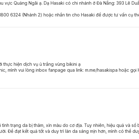
khu vực Quảng Ngãi ạ. Dạ Hasaki có chi nhánh ở Đà Nẵng: 393 Lê Duẩ
e 1800 6324 (Nhánh 2) hoặc nhắn tin cho Hasaki để được tư vấn cụ th
 thực hiện dịch vụ ủ trắng vùng bikini ạ
linic, mình vui lòng inbox fanpage qua link: m.me/hasakispa hoặc gọi 
i tình trạng da bị thâm, xỉn màu do cơ địa. Tuy nhiên, hiệu quả và số 
. Để đạt kết quả tốt và duy trì làn da sáng mịn hơn, mình có thể duy