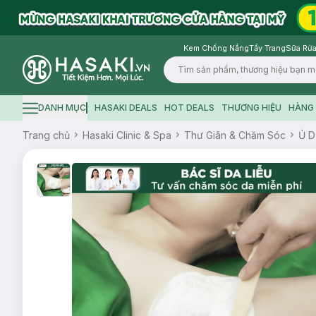
Kem Chống Nắng
Tẩy Trang
Sữa Rửa
Logo
DANH MỤC
HASAKI DEALS
HOT DEALS
THƯƠNG HIỆU
HÀNG 
Hamburger icon
Trang chủ
Hasaki Clinic & Spa
Thư Giãn & Chăm Sóc
Ủ D