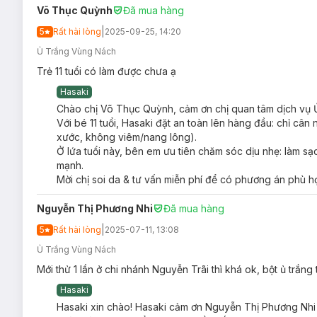
Võ Thục Quỳnh
Đã mua hàng
Quy trình thực hiện Ủ trắng tại Hasaki Clinic:
|
5
Rất hài lòng
Bước 1:
Dùng khăn cotton ướt lau sạch vùng da cần điều
2025-09-25, 14:20
Ủ Trắng Vùng Nách
Bước 2:
Tẩy tế bào chết làm sạch sâu giúp tối ưu hiệu 
Trẻ 11 tuổi có làm được chưa ạ
Bước 3:
Tiến hành thoa hỗn hợp dưỡng sáng lên vùng da 
Hasaki
Bước 4:
Massage vùng đầu giúp khách hàng thư giãn.
Chào chị Võ Thục Quỳnh, cảm ơn chị quan tâm dịch vụ
Bước 5:
Lau sạch vùng da vừa ủ và kết thúc quy trình.
Với bé 11 tuổi, Hasaki đặt an toàn lên hàng đầu: chỉ câ
xước, không viêm/nang lông).
Cam kết tại Hasaki Clinic
Ở lứa tuổi này, bên em ưu tiên chăm sóc dịu nhẹ: làm s
mạnh.
Sử dụng sản phẩm cao cấp, có nguồn gốc thiên nhiên, an
Mời chị soi da & tư vấn miễn phí để có phương án phù h
Hiệu quả cao, giúp phục hồi và tái tạo da bị tổn thương.
Nguyễn Thị Phương Nhi
Đã mua hàng
Nuôi dưỡng da trắng sáng từ sâu bên trong
|
5
Rất hài lòng
2025-07-11, 13:08
Da sáng hẳn lên trông thấy.
Ủ Trắng Vùng Nách
Chọn Hasaki Clinic - Chọn An toàn thật, Hiệu q
Mới thử 1 lần ở chi nhánh Nguyễn Trãi thì khá ok, bột ủ trắng
Thành lập từ 2016 đến nay, phòng khám Da Liễu Hasaki Clinic 
Hasaki
khách hàng mỗi tháng giúp nâng cao chất lượng cuộc sống ch
Hasaki xin chào! Hasaki cảm ơn Nguyễn Thị Phương Nhi đ
Trên hành trình đó, Hasaki Clinic không ngừng phát triển và 