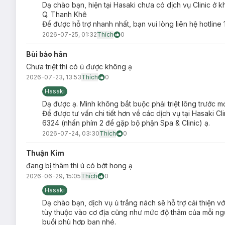
Dạ chào bạn, hiện tại Hasaki chưa có dịch vụ Clinic ở 
Q. Thanh Khê
Để được hỗ trợ nhanh nhất, bạn vui lòng liên hệ hotlin
2026-07-25, 01:32
Thích
0
Bùi bảo hân
Chưa triệt thì có ủ được không ạ
2026-07-23, 13:53
Thích
0
Hasaki
Dạ được ạ. Mình không bắt buộc phải triệt lông trước mới
Để được tư vấn chi tiết hơn về các dịch vụ tại Hasaki C
6324 (nhấn phím 2 để gặp bộ phận Spa & Clinic) ạ.
2026-07-24, 03:30
Thích
0
Thuận Kim
đang bị thâm thì ú có bớt hong ạ
2026-06-29, 15:05
Thích
0
Hasaki
Dạ chào bạn, dịch vụ ủ trắng nách sẽ hỗ trợ cải thiện vớ
tùy thuộc vào cơ địa cũng như mức độ thâm của mỗi người
buổi phù hợp bạn nhé.