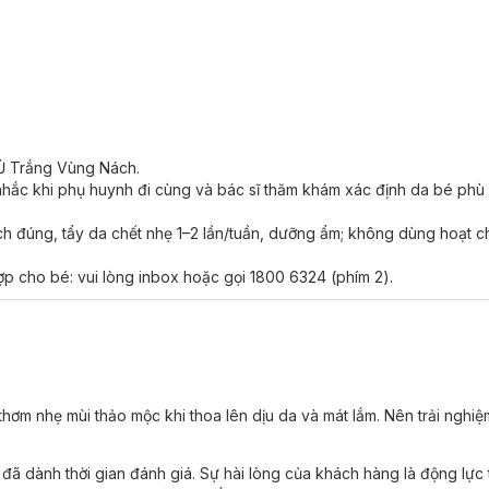
 trị.
quả ủ trắng.
cần trị liệu và ủ từ 20 - 30 phút để đạt hiệu quả cao nhất.
 Ủ Trắng Vùng Nách.
n nhắc khi phụ huynh đi cùng và bác sĩ thăm khám xác định da bé phù
ạch đúng, tẩy da chết nhẹ 1–2 lần/tuần, dưỡng ẩm; không dùng hoạt c
 toàn và lành tính.
ợp cho bé: vui lòng inbox hoặc gọi 1800 6324 (phím 2).
uả thật!
 thơm nhẹ mùi thảo mộc khi thoa lên dịu da và mát lắm. Nên trải nghiệ
“phủ sóng” với hệ thống chi nhánh trên toàn quốc, điều trị thành côn
o mọi người.
ã dành thời gian đánh giá. Sự hài lòng của khách hàng là động lực 
cải thiện để đem đến cho khách hàng những dịch vụ tốt nhất với cam kế