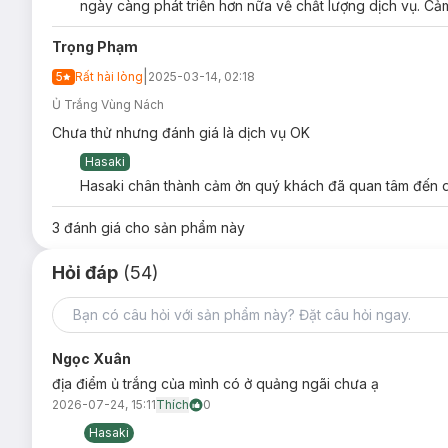
ngày càng phát triển hơn nữa về chất lượng dịch vụ. Cảm
Hiệu quả thật!”
.
Trọng Phạm
Đến với
Hasaki Clinic
, quý khách hàng sẽ được:
|
5
Rất hài lòng
Miễn phí khám da với Bác sĩ Da Liễu giàu kinh nghiệm.
2025-03-14, 02:18
Ủ Trắng Vùng Nách
Trải nghiệm không gian điều trị hiện đại và chuẩn y khoa
Chưa thử nhưng đánh giá là dịch vụ OK
Dịch vụ đa dạng, đáp ứng mọi nhu cầu của khách hàng.
Hasaki
Công nghệ điều trị tiên tiến, thiết bị nhập khẩu 100% ch
Hasaki chân thành cảm ởn quý khách đã quan tâm đến dị
Kỹ thuật viên chuyên môn cao, đã qua đào tạo chuyên n
3
đánh giá cho sản phẩm này
Hỏi đáp
(54)
Ngọc Xuân
địa điểm ủ trắng của mình có ở quảng ngãi chưa ạ
2026-07-24, 15:11
Thích
0
Hasaki