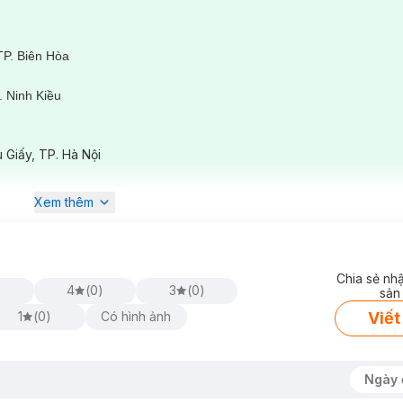
TP. Biên Hòa
 Ninh Kiều
ê
 Giấy, TP. Hà Nội
Xem thêm
Chia sẻ nh
)
4
(
0
)
3
(
0
)
sản
Viết
1
(
0
)
Có hình ảnh
Ngày 