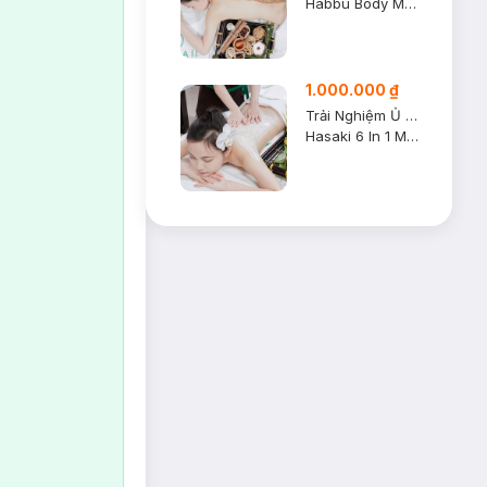
Habbu Body Mask
1.000.000 ₫
Trải Nghiệm Ủ Dưỡng Sáng Hasaki 6 Trong 1
Hasaki 6 In 1 Mask
ráp?
iúp giảm thâm,