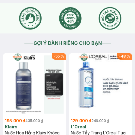
GỢI Ý DÀNH RIÊNG CHO BẠN
-
55
%
-
48
%
195.000 ₫
129.000 ₫
435.000 ₫
249.000 ₫
Klairs
L'Oreal
Nước Hoa Hồng Klairs Không
Nước Tẩy Trang L'Oreal Tươi