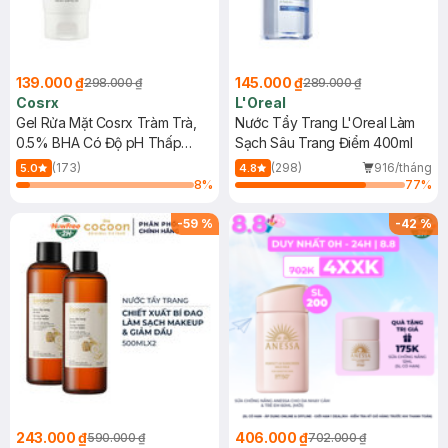
139.000 ₫
145.000 ₫
298.000 ₫
289.000 ₫
Cosrx
L'Oreal
Gel Rửa Mặt Cosrx Tràm Trà,
Nước Tẩy Trang L'Oreal Làm
0.5% BHA Có Độ pH Thấp
Sạch Sâu Trang Điểm 400ml
150ml
(173)
(298)
916/tháng
5.0
4.8
8
%
77
%
-
59
%
-
42
%
243.000 ₫
406.000 ₫
590.000 ₫
702.000 ₫