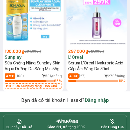
130.000 ₫
297.000 ₫
234.000 ₫
519.000 ₫
Sunplay
L'Oreal
Sữa Chống Nắng Sunplay Skin
Serum L'Oreal Hyaluronic Acid
Aqua Dưỡng Da Sáng Mịn 55g
Cấp Ẩm Sáng Da 30ml
(108)
531/tháng
(27)
279/tháng
4.9
4.9
85
%
16
%
Bill 199K Sunplay tặng Tinh Chất
Chống Nắng 7g trị giá 30K (SL có
hạn)
Bạn đã có tài khoản Hasaki?
Đăng nhập