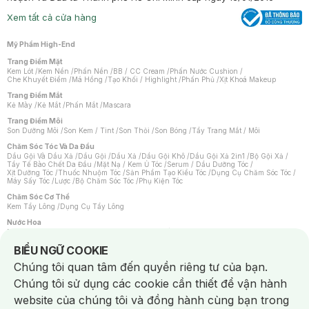
Xem tất cả cửa hàng
Mỹ Phẩm High-End
Trang Điểm Mặt
Kem Lót
/
Kem Nền
/
Phấn Nền
/
BB / CC Cream
/
Phấn Nước Cushion
/
Che Khuyết Điểm
/
Má Hồng
/
Tạo Khối / Highlight
/
Phấn Phủ
/
Xịt Khoá Makeup
Trang Điểm Mắt
Kẻ Mày
/
Kẻ Mắt
/
Phấn Mắt
/
Mascara
Trang Điểm Môi
Son Dưỡng Môi
/
Son Kem / Tint
/
Son Thỏi
/
Son Bóng
/
Tẩy Trang Mắt / Môi
Chăm Sóc Tóc Và Da Đầu
Dầu Gội Và Dầu Xả
/
Dầu Gội
/
Dầu Xả
/
Dầu Gội Khô
/
Dầu Gội Xả 2in1
/
Bộ Gội Xả
/
Tẩy Tế Bào Chết Da Đầu
/
Mặt Nạ / Kem Ủ Tóc
/
Serum / Dầu Dưỡng Tóc
/
Xịt Dưỡng Tóc
/
Thuốc Nhuộm Tóc
/
Sản Phẩm Tạo Kiểu Tóc
/
Dụng Cụ Chăm Sóc Tóc
/
Máy Sấy Tóc
/
Lược
/
Bộ Chăm Sóc Tóc
/
Phụ Kiện Tóc
Chăm Sóc Cơ Thể
Kem Tẩy Lông
/
Dụng Cụ Tẩy Lông
Nước Hoa
Nước Hoa Nữ
/
Nước Hoa Nam
/
Nước Hoa Cao Cấp
/
Xịt Thơm Toàn Thân
/
Nước Hoa Vùng Kín
Notice about cookies usage
BIỂU NGỮ COOKIE
Chăm Sóc Cá Nhân
Chúng tôi quan tâm đến quyền riêng tư của bạn.
Chống Muỗi
/
Khẩu Trang
/
Máy Massage
/
Mặt Nạ Xông Hơi
/
Nước Rửa Tay
/
Sản Phẩm Chăm Sóc Khác
/
Bàn Chải Đánh Răng
/
Bàn Chải Điện
/
Chúng tôi sử dụng các cookie cần thiết để vận hành
Hỗ Trợ Trắng Răng
/
Kem Đánh Răng
/
Máy Tăm Nước
/
Nước Súc Miệng
/
Tăm / Chỉ Nha Khoa
/
Xịt Thơm Miệng
/
Dung Dịch Vệ Sinh
/
Dưỡng Vùng Kín
/
website của chúng tôi và đồng hành cùng bạn trong
Khăn Ướt Vệ Sinh Vùng Kín
/
Băng Vệ Sinh
/
Tampon
/
Bọt Cạo Râu
/
Dao Cạo Râu
/
Máy Cạo Râu