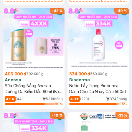
Chống Nắng Cho Da Nhạy Cảm
Gel rửa mặt da dầu nhạy cảm 50ml
SPF 50+ 20ml (SL Có Hạn)
(SL có hạn)
-
42
%
-
40
%
406.000 ₫
334.000 ₫
702.000 ₫
560.000 ₫
Anessa
Bioderma
Sữa Chống Nắng Anessa
Nước Tẩy Trang Bioderma
Dưỡng Da Kiềm Dầu 60ml (Bản
Dành Cho Da Nhạy Cảm 500ml
Mới)
(44)
531/tháng
(228)
874/tháng
4.9
4.9
80
%
95
%
-
40
%
-
31
%