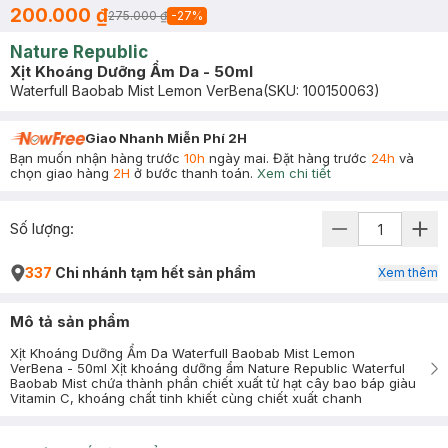
200.000 ₫
275.000 ₫
-
27
%
Nature Republic
Xịt Khoáng Dưỡng Ẩm Da - 50ml
Waterfull Baobab Mist Lemon VerBena
(SKU:
100150063
)
Giao Nhanh Miễn Phí 2H
Bạn muốn nhận hàng trước
10h
ngày mai. Đặt hàng trước
24h
và
chọn giao hàng
2H
ở bước thanh toán.
Xem chi tiết
Số lượng:
337
Chi nhánh tạm hết sản phẩm
Xem thêm
Mô tả sản phẩm
Xịt Khoáng Dưỡng Ẩm Da Waterfull Baobab Mist Lemon
VerBena - 50ml Xịt khoáng dưỡng ẩm Nature Republic Waterful
Baobab Mist chứa thành phần chiết xuất từ hạt cây bao báp giàu
Vitamin C, khoáng chất tinh khiết cùng chiết xuất chanh