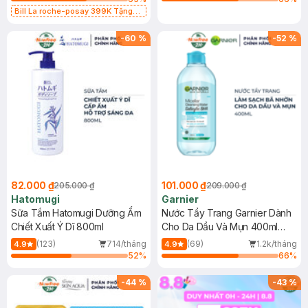
Bill La roche-posay 399K Tặng
Gel rửa mặt da dầu nhạy cảm 50ml
(SL có hạn)
-
60
%
-
52
%
82.000 ₫
101.000 ₫
205.000 ₫
209.000 ₫
Hatomugi
Garnier
Sữa Tắm Hatomugi Dưỡng Ẩm
Nước Tẩy Trang Garnier Dành
Chiết Xuất Ý Dĩ 800ml
Cho Da Dầu Và Mụn 400ml
(Mới)
(123)
714/tháng
(69)
1.2k/tháng
4.9
4.9
52
%
66
%
-
44
%
-
43
%