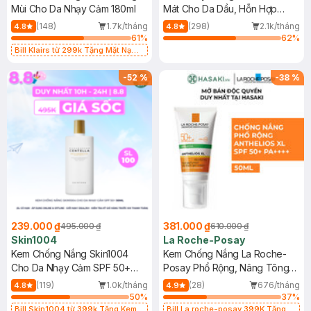
Mùi Cho Da Nhạy Cảm 180ml
Mát Cho Da Dầu, Hỗn Hợp
400ml
(148)
1.7k/tháng
(298)
2.1k/tháng
4.8
4.8
61
%
62
%
Bill Klairs từ 299k Tặng Mặt Nạ
Làm Dịu Da & Kiểm Soát Dầu Nhờn
25ml (SL Có Hạn)
-
52
%
-
38
%
239.000 ₫
381.000 ₫
495.000 ₫
610.000 ₫
Skin1004
La Roche-Posay
Kem Chống Nắng Skin1004
Kem Chống Nắng La Roche-
Cho Da Nhạy Cảm SPF 50+
Posay Phổ Rộng, Nâng Tông
50ml
Kiềm Dầu 50ml
(119)
1.0k/tháng
(28)
676/tháng
4.8
4.9
50
%
37
%
Bill Skin1004 từ 399k Tặng Kem
Bill La roche-posay 399K Tặng