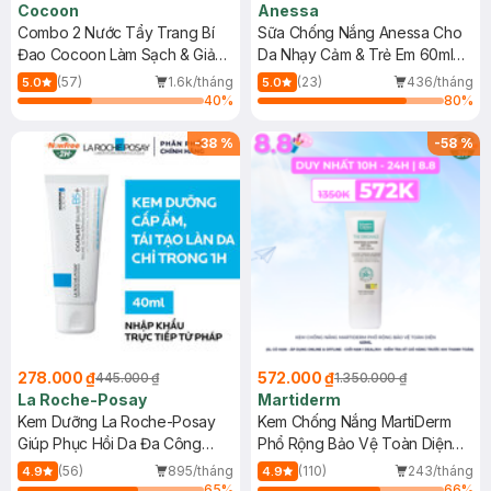
Cocoon
Anessa
Combo 2 Nước Tẩy Trang Bí
Sữa Chống Nắng Anessa Cho
Đao Cocoon Làm Sạch & Giảm
Da Nhạy Cảm & Trẻ Em 60ml
Dầu 500ml
(Mới)
(57)
1.6k/tháng
(23)
436/tháng
5.0
5.0
40
%
80
%
-
38
%
-
58
%
278.000 ₫
572.000 ₫
445.000 ₫
1.350.000 ₫
La Roche-Posay
Martiderm
Kem Dưỡng La Roche-Posay
Kem Chống Nắng MartiDerm
Giúp Phục Hồi Da Đa Công
Phổ Rộng Bảo Vệ Toàn Diện
Dụng 40ml
40ml
(56)
895/tháng
(110)
243/tháng
4.9
4.9
65
%
66
%