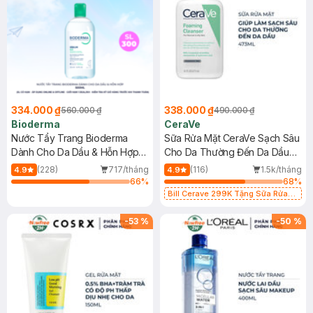
334.000 ₫
338.000 ₫
560.000 ₫
490.000 ₫
Bioderma
CeraVe
Nước Tẩy Trang Bioderma
Sữa Rửa Mặt CeraVe Sạch Sâu
Dành Cho Da Dầu & Hỗn Hợp
Cho Da Thường Đến Da Dầu
500ml
473ml
(228)
717/tháng
(116)
1.5k/tháng
4.9
4.9
66
%
68
%
Bill Cerave 299K Tặng Sữa Rửa
Mặt Cerave 30ml (SL có hạn)
-
53
%
-
50
%