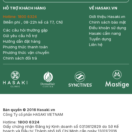
return
nowfree
price
HỖ TRỢ KHÁCH HÀNG
VỀ HASAKI.VN
Hotline:
1800 6324
Giới thiệu Hasaki.vn
(Miễn phí , 08-22h kể cả T7, CN)
Chính sách bảo mật
Điều khoản sử dụng
Các câu hỏi thường gặp
Hasaki cẩm nang
Gửi yêu cầu hỗ trợ
Tuyển dụng
Hướng dẫn đặt hàng
Liên hệ
Phương thức thanh toán
Phương thức vận chuyển
Chính sách đổi trả
Synctives
Clinic
Dermahair
Mastige
Bản quyền © 2016 Hasaki.vn
Công Ty cổ phần HASAKI VIETNAM
Hotline:
1800 6324
Giấy chứng nhận Đăng ký Kinh doanh số 0313612829 do Sở Kế
hoạch và Đầu tư Thành phố Hồ Chí Minh cấp ngày 13/01/2016