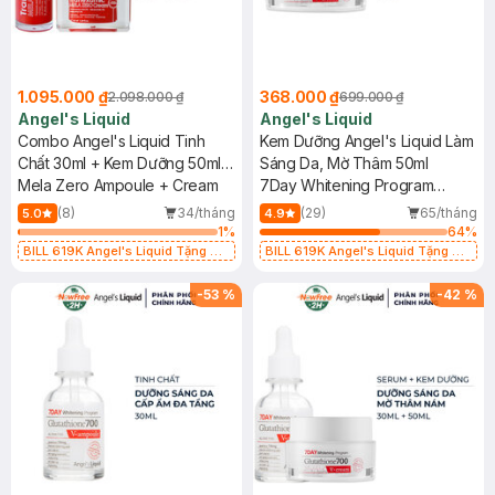
1.095.000 ₫
368.000 ₫
2.098.000 ₫
699.000 ₫
Angel's Liquid
Angel's Liquid
Combo Angel's Liquid Tinh
Kem Dưỡng Angel's Liquid Làm
Chất 30ml + Kem Dưỡng 50ml
Sáng Da, Mờ Thâm 50ml
Giảm Thâm Nám Chuyên Biệt
Mela Zero Ampoule + Cream
7Day Whitening Program
Glutathione 700 V-Cream
(8)
34/tháng
(29)
65/tháng
5.0
4.9
1
%
64
%
BILL 619K Angel's Liquid Tặng 01
BILL 619K Angel's Liquid Tặng 01
Combo 5 Mặt Nạ Sur.Medic+ Làm
Combo 5 Mặt Nạ Sur.Medic+ Làm
Sáng Da 30g (SL có hạn)
Sáng Da 30g (SL có hạn)
-
53
%
-
42
%