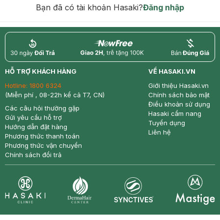
Bạn đã có tài khoản Hasaki?
Đăng nhập
return
nowfree
price
HỖ TRỢ KHÁCH HÀNG
VỀ HASAKI.VN
Hotline:
1800 6324
Giới thiệu Hasaki.vn
(Miễn phí , 08-22h kể cả T7, CN)
Chính sách bảo mật
Điều khoản sử dụng
Các câu hỏi thường gặp
Hasaki cẩm nang
Gửi yêu cầu hỗ trợ
Tuyển dụng
Hướng dẫn đặt hàng
Liên hệ
Phương thức thanh toán
Phương thức vận chuyển
Chính sách đổi trả
Synctives
Clinic
Dermahair
Mastige