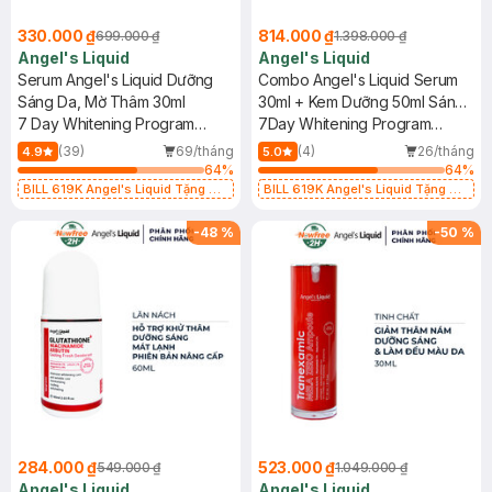
330.000 ₫
814.000 ₫
699.000 ₫
1.398.000 ₫
Angel's Liquid
Angel's Liquid
Serum Angel's Liquid Dưỡng
Combo Angel's Liquid Serum
Sáng Da, Mờ Thâm 30ml
30ml + Kem Dưỡng 50ml Sáng
7 Day Whitening Program
Da Chuyên Sâu
7Day Whitening Program
Glutathione 700 V Ampoule
Glutathione 700 V-Ampoule &
(39)
69/tháng
(4)
26/tháng
4.9
5.0
V-Cream
64
%
64
%
BILL 619K Angel's Liquid Tặng 01
BILL 619K Angel's Liquid Tặng 01
Combo 5 Mặt Nạ Sur.Medic+ Làm
Combo 5 Mặt Nạ Sur.Medic+ Làm
Sáng Da 30g (SL có hạn)
Sáng Da 30g (SL có hạn)
-
48
%
-
50
%
284.000 ₫
523.000 ₫
549.000 ₫
1.049.000 ₫
Angel's Liquid
Angel's Liquid