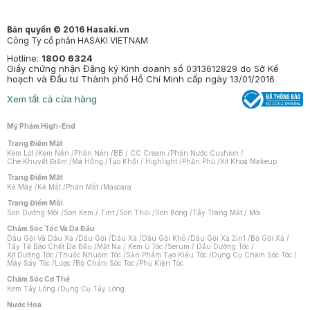
Bản quyền © 2016 Hasaki.vn
Công Ty cổ phần HASAKI VIETNAM
Hotline:
1800 6324
Giấy chứng nhận Đăng ký Kinh doanh số 0313612829 do Sở Kế
hoạch và Đầu tư Thành phố Hồ Chí Minh cấp ngày 13/01/2016
Xem tất cả cửa hàng
Mỹ Phẩm High-End
Trang Điểm Mặt
Kem Lót
/
Kem Nền
/
Phấn Nền
/
BB / CC Cream
/
Phấn Nước Cushion
/
Che Khuyết Điểm
/
Má Hồng
/
Tạo Khối / Highlight
/
Phấn Phủ
/
Xịt Khoá Makeup
Trang Điểm Mắt
Kẻ Mày
/
Kẻ Mắt
/
Phấn Mắt
/
Mascara
Trang Điểm Môi
Son Dưỡng Môi
/
Son Kem / Tint
/
Son Thỏi
/
Son Bóng
/
Tẩy Trang Mắt / Môi
Chăm Sóc Tóc Và Da Đầu
Dầu Gội Và Dầu Xả
/
Dầu Gội
/
Dầu Xả
/
Dầu Gội Khô
/
Dầu Gội Xả 2in1
/
Bộ Gội Xả
/
Tẩy Tế Bào Chết Da Đầu
/
Mặt Nạ / Kem Ủ Tóc
/
Serum / Dầu Dưỡng Tóc
/
Xịt Dưỡng Tóc
/
Thuốc Nhuộm Tóc
/
Sản Phẩm Tạo Kiểu Tóc
/
Dụng Cụ Chăm Sóc Tóc
/
Máy Sấy Tóc
/
Lược
/
Bộ Chăm Sóc Tóc
/
Phụ Kiện Tóc
Chăm Sóc Cơ Thể
Kem Tẩy Lông
/
Dụng Cụ Tẩy Lông
Nước Hoa