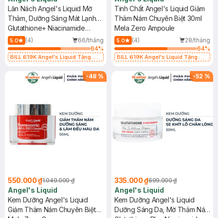
Lăn Nách Angel's Liquid Mờ
Tinh Chất Angel's Liquid Giảm
Thâm, Dưỡng Sáng Mát Lạnh
Thâm Nám Chuyên Biệt 30ml
60ml
Glutathione+ Niacinamide
Mela Zero Ampoule
Arbutin Cooling Fresh
(4)
66/tháng
(4)
28/tháng
5.0
5.0
Deodorant
64
%
64
%
BILL 619K Angel's Liquid Tặng 01
BILL 619K Angel's Liquid Tặng 01
Combo 5 Mặt Nạ Sur.Medic+ Làm
Combo 5 Mặt Nạ Sur.Medic+ Làm
Sáng Da 30g (SL có hạn)
Sáng Da 30g (SL có hạn)
-
48
%
-
52
%
550.000 ₫
335.000 ₫
1.049.000 ₫
699.000 ₫
Angel's Liquid
Angel's Liquid
Kem Dưỡng Angel's Liquid
Kem Dưỡng Angel's Liquid
Giảm Thâm Nám Chuyên Biệt
Dưỡng Sáng Da, Mờ Thâm Nám