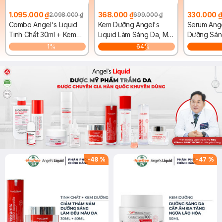
1.095.000 ₫
368.000 ₫
330.000 
2.098.000 ₫
699.000 ₫
Combo Angel's Liquid
Kem Dưỡng Angel's
Serum Ange
Tinh Chất 30ml + Kem
Liquid Làm Sáng Da, Mờ
Dưỡng Sán
Dưỡng 50ml Giảm Thâm
Thâm 50ml
Thâm 30ml
1
%
64
%
Nám Chuyên Biệt
-
48
%
-
47
%