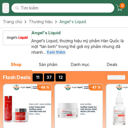
0
Tìm kiếm
Chec
Tìm kiếm
Toggle Menu
Trang chủ
Thương hiệu
Angel's Liquid
Angel's Liquid
Angel’s Liquid, thương hiệu mỹ phẩm Hàn Quốc là
một “tân binh” trong thế giới mỹ phẩm nhưng đã
nhanh...
Xem thêm
Shop
Sản phẩm
Danh mục
Deals
:
:
Flash Deals
11
37
12
Xem tất cả
-
48
%
-
47
%