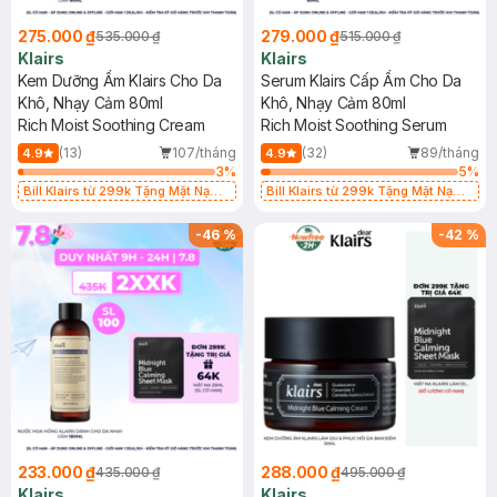
275.000 ₫
279.000 ₫
535.000 ₫
515.000 ₫
Klairs
Klairs
Kem Dưỡng Ẩm Klairs Cho Da
Serum Klairs Cấp Ẩm Cho Da
Khô, Nhạy Cảm 80ml
Khô, Nhạy Cảm 80ml
Rich Moist Soothing Cream
Rich Moist Soothing Serum
(13)
107/tháng
(32)
89/tháng
4.9
4.9
3
%
5
%
Bill Klairs từ 299k Tặng Mặt Nạ
Bill Klairs từ 299k Tặng Mặt Nạ
Làm Dịu Da & Kiểm Soát Dầu Nhờn
Làm Dịu Da & Kiểm Soát Dầu Nhờn
25ml (SL Có Hạn)
25ml (SL Có Hạn)
-
46
%
-
42
%
233.000 ₫
288.000 ₫
435.000 ₫
495.000 ₫
Klairs
Klairs