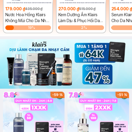
179.000 ₫
270.000 ₫
254.000 
435.000 ₫
515.000 ₫
Nước Hoa Hồng Klairs
Kem Dưỡng Ẩm Klairs
Serum Klair
Không Mùi Cho Da Nhạy
Làm Dịu & Phục Hồi Da
Cho Da Nh
Cảm 180ml
Ban Đêm 50g
19
%
2
%
-
59
%
-
51
%