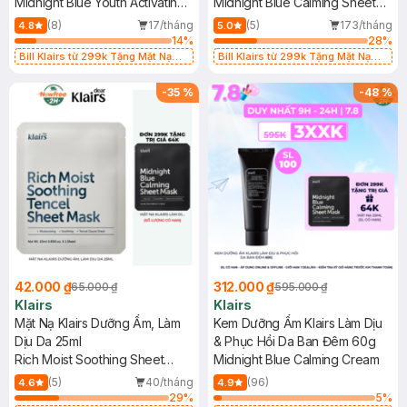
Midnight Blue Youth Activating
Midnight Blue Calming Sheet
Drop
Mask
(8)
17/tháng
(5)
173/tháng
4.8
5.0
14
%
28
%
Bill Klairs từ 299k Tặng Mặt Nạ
Bill Klairs từ 299k Tặng Mặt Nạ
Làm Dịu Da & Kiểm Soát Dầu Nhờn
Làm Dịu Da & Kiểm Soát Dầu Nhờn
25ml (SL Có Hạn)
25ml (SL Có Hạn)
-
35
%
-
48
%
42.000 ₫
312.000 ₫
65.000 ₫
595.000 ₫
Klairs
Klairs
Mặt Nạ Klairs Dưỡng Ẩm, Làm
Kem Dưỡng Ẩm Klairs Làm Dịu
Dịu Da 25ml
& Phục Hồi Da Ban Đêm 60g
Rich Moist Soothing Sheet
Midnight Blue Calming Cream
Mask
(5)
40/tháng
(96)
4.6
4.9
29
%
5
%