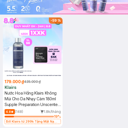
-
59
%
179.000 ₫
435.000 ₫
Klairs
Nước Hoa Hồng Klairs Không
Mùi Cho Da Nhạy Cảm 180ml
Supple Preparation Unscented
Toner
(148)
1.8k/tháng
4.8
19
%
Bill Klairs từ 299k Tặng Mặt Nạ
Làm Dịu Da & Kiểm Soát Dầu Nhờn