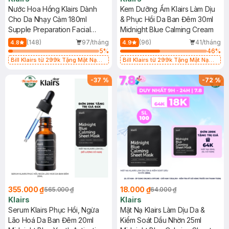
Nước Hoa Hồng Klairs Dành
Kem Dưỡng Ẩm Klairs Làm Dịu
Cho Da Nhạy Cảm 180ml
& Phục Hồi Da Ban Đêm 30ml
Supple Preparation Facial
Midnight Blue Calming Cream
Toner
(148)
97/tháng
(96)
41/tháng
4.8
4.9
5
%
46
%
Bill Klairs từ 299k Tặng Mặt Nạ
Bill Klairs từ 299k Tặng Mặt Nạ
Làm Dịu Da & Kiểm Soát Dầu Nhờn
Làm Dịu Da & Kiểm Soát Dầu Nhờn
25ml (SL Có Hạn)
25ml (SL Có Hạn)
-
37
%
-
72
%
355.000 ₫
18.000 ₫
565.000 ₫
64.000 ₫
Klairs
Klairs
Serum Klairs Phục Hồi, Ngừa
Mặt Nạ Klairs Làm Dịu Da &
Lão Hoá Da Ban Đêm 20ml
Kiểm Soát Dầu Nhờn 25ml