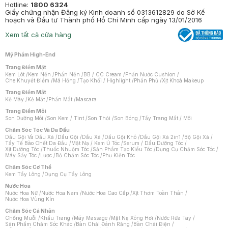
Hotline:
1800 6324
Giấy chứng nhận Đăng ký Kinh doanh số 0313612829 do Sở Kế
hoạch và Đầu tư Thành phố Hồ Chí Minh cấp ngày 13/01/2016
Xem tất cả cửa hàng
Mỹ Phẩm High-End
Trang Điểm Mặt
Kem Lót
/
Kem Nền
/
Phấn Nền
/
BB / CC Cream
/
Phấn Nước Cushion
/
Che Khuyết Điểm
/
Má Hồng
/
Tạo Khối / Highlight
/
Phấn Phủ
/
Xịt Khoá Makeup
Trang Điểm Mắt
Kẻ Mày
/
Kẻ Mắt
/
Phấn Mắt
/
Mascara
Trang Điểm Môi
Son Dưỡng Môi
/
Son Kem / Tint
/
Son Thỏi
/
Son Bóng
/
Tẩy Trang Mắt / Môi
Chăm Sóc Tóc Và Da Đầu
Dầu Gội Và Dầu Xả
/
Dầu Gội
/
Dầu Xả
/
Dầu Gội Khô
/
Dầu Gội Xả 2in1
/
Bộ Gội Xả
/
Tẩy Tế Bào Chết Da Đầu
/
Mặt Nạ / Kem Ủ Tóc
/
Serum / Dầu Dưỡng Tóc
/
Xịt Dưỡng Tóc
/
Thuốc Nhuộm Tóc
/
Sản Phẩm Tạo Kiểu Tóc
/
Dụng Cụ Chăm Sóc Tóc
/
Máy Sấy Tóc
/
Lược
/
Bộ Chăm Sóc Tóc
/
Phụ Kiện Tóc
Chăm Sóc Cơ Thể
Kem Tẩy Lông
/
Dụng Cụ Tẩy Lông
Nước Hoa
Nước Hoa Nữ
/
Nước Hoa Nam
/
Nước Hoa Cao Cấp
/
Xịt Thơm Toàn Thân
/
Nước Hoa Vùng Kín
Chăm Sóc Cá Nhân
Chống Muỗi
/
Khẩu Trang
/
Máy Massage
/
Mặt Nạ Xông Hơi
/
Nước Rửa Tay
/
Sản Phẩm Chăm Sóc Khác
/
Bàn Chải Đánh Răng
/
Bàn Chải Điện
/