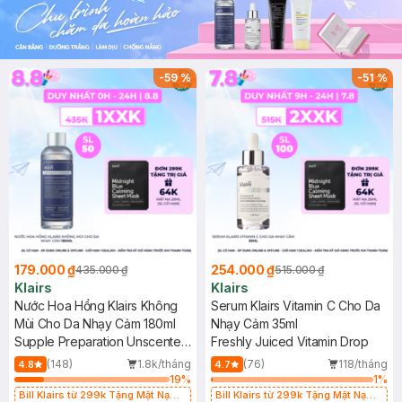
-
59
%
-
51
%
179.000 ₫
254.000 ₫
435.000 ₫
515.000 ₫
Klairs
Klairs
Nước Hoa Hồng Klairs Không
Serum Klairs Vitamin C Cho Da
Mùi Cho Da Nhạy Cảm 180ml
Nhạy Cảm 35ml
Supple Preparation Unscented
Freshly Juiced Vitamin Drop
Toner
(148)
1.8k/tháng
(76)
118/tháng
4.8
4.7
19
%
1
%
Bill Klairs từ 299k Tặng Mặt Nạ
Bill Klairs từ 299k Tặng Mặt Nạ