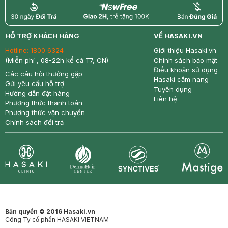
return
nowfree
price
HỖ TRỢ KHÁCH HÀNG
VỀ HASAKI.VN
Hotline:
1800 6324
Giới thiệu Hasaki.vn
(Miễn phí , 08-22h kể cả T7, CN)
Chính sách bảo mật
Điều khoản sử dụng
Các câu hỏi thường gặp
Hasaki cẩm nang
Gửi yêu cầu hỗ trợ
Tuyển dụng
Hướng dẫn đặt hàng
Liên hệ
Phương thức thanh toán
Phương thức vận chuyển
Chính sách đổi trả
Synctives
Clinic
Dermahair
Mastige
Bản quyền © 2016 Hasaki.vn
Công Ty cổ phần HASAKI VIETNAM