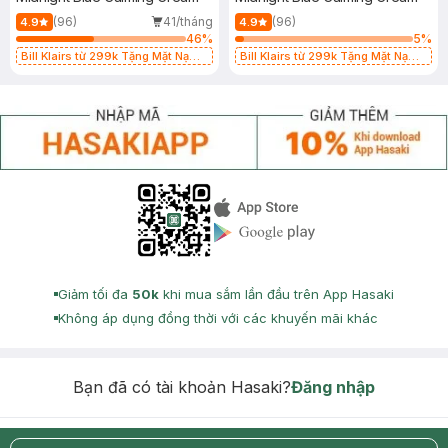
(96)
41/tháng
(96)
4.9
4.9
46
%
5
%
Bill Klairs từ 299k Tặng Mặt Nạ
Bill Klairs từ 299k Tặng Mặt Nạ
Làm Dịu Da & Kiểm Soát Dầu Nhờn
Làm Dịu Da & Kiểm Soát Dầu Nhờn
25ml (SL Có Hạn)
25ml (SL Có Hạn)
Appstore icon
Goolge Play icon
Giảm tối đa
50k
khi mua sắm lần đầu trên App Hasaki
Không áp dụng đồng thời với các khuyến mãi khác
Bạn đã có tài khoản Hasaki?
Đăng nhập