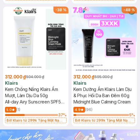
Làm Dịu Da & Kiểm Soát Dầu Nhờn
Làm Dịu Da & Kiểm Soát Dầu Nhờn
25ml (SL Có Hạn)
25ml (SL Có Hạn)
-
38
%
-
48
%
312.000 ₫
312.000 ₫
504.000 ₫
595.000 ₫
Klairs
Klairs
Kem Chống Nắng Klairs Ẩm
Kem Dưỡng Ẩm Klairs Làm Dịu
Mượt, Làm Dịu Da 50g
& Phục Hồi Da Ban Đêm 60g
All-day Airy Sunscreen SPF50+
Midnight Blue Calming Cream
PA++++
(1)
(96)
5.0
4.9
37
%
5
%
Bill Klairs từ 299k Tặng Mặt Nạ
Bill Klairs từ 299k Tặng Mặt Nạ
Làm Dịu Da & Kiểm Soát Dầu Nhờn
Làm Dịu Da & Kiểm Soát Dầu Nhờn
25ml (SL Có Hạn)
25ml (SL Có Hạn)