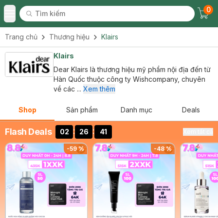
0
Tìm kiếm
Chec
Tìm kiếm
Toggle Menu
Trang chủ
Thương hiệu
Klairs
Klairs
Dear Klairs là thương hiệu mỹ phẩm nội địa đến từ
Hàn Quốc thuộc công ty Wishcompany, chuyên
về các ...
Xem thêm
Shop
Sản phẩm
Danh mục
Deals
:
:
Flash Deals
02
26
40
Xem tất cả
-
59
%
-
48
%