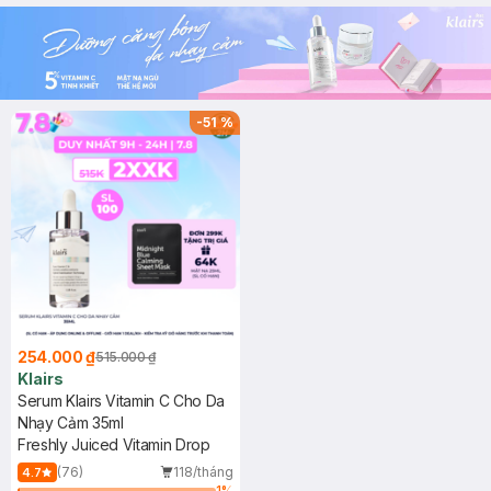
25ml (SL Có Hạn)
-
51
%
254.000 ₫
515.000 ₫
Klairs
Serum Klairs Vitamin C Cho Da
Nhạy Cảm 35ml
Freshly Juiced Vitamin Drop
(76)
118/tháng
4.7
1
%