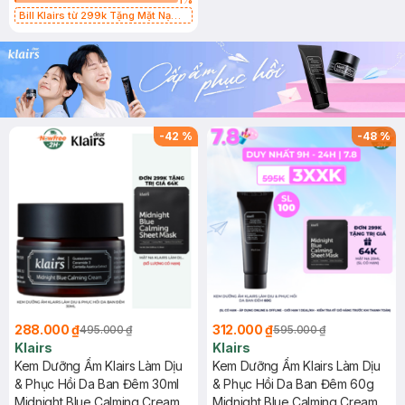
Bill Klairs từ 299k Tặng Mặt Nạ
Làm Dịu Da & Kiểm Soát Dầu Nhờn
25ml (SL Có Hạn)
-
42
%
-
48
%
288.000 ₫
312.000 ₫
495.000 ₫
595.000 ₫
Klairs
Klairs
Kem Dưỡng Ẩm Klairs Làm Dịu
Kem Dưỡng Ẩm Klairs Làm Dịu
& Phục Hồi Da Ban Đêm 30ml
& Phục Hồi Da Ban Đêm 60g
Midnight Blue Calming Cream
Midnight Blue Calming Cream