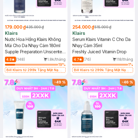
179.000 ₫
254.000 ₫
435.000 ₫
515.000 ₫
Klairs
Klairs
Nước Hoa Hồng Klairs Không
Serum Klairs Vitamin C Cho Da
Mùi Cho Da Nhạy Cảm 180ml
Nhạy Cảm 35ml
Supple Preparation Unscented
Freshly Juiced Vitamin Drop
Toner
(148)
1.8k/tháng
(76)
118/tháng
4.8
4.7
19
%
1
%
Bill Klairs từ 299k Tặng Mặt Nạ
Bill Klairs từ 299k Tặng Mặt Nạ
Làm Dịu Da & Kiểm Soát Dầu Nhờn
Làm Dịu Da & Kiểm Soát Dầu Nhờn
25ml (SL Có Hạn)
25ml (SL Có Hạn)
-
49
%
-
46
%