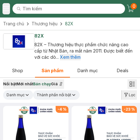
0
Tìm kiếm
Chec
Tìm kiếm
Toggle Menu
Trang chủ
Thương hiệu
82X
82X
82X – Thương hiệu thực phẩm chức năng cao
cấp từ Nhật Bản, ra mắt năm 2011. Được biết đến
với các dò...
Xem thêm
Shop
Sản phẩm
Danh mục
Deals
Nổi bật
Mới nhất
Bán chạy
Giá
Danh mục
Thành phần nổi bật
Lọc
-
4
%
-
23
%