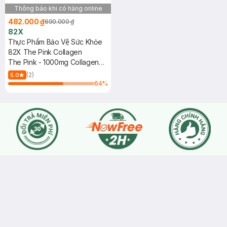
Thông báo khi có hàng online
482.000 ₫
690.000 ₫
82X
Thực Phẩm Bảo Vệ Sức Khỏe
82X The Pink Collagen
The Pink - 1000mg Collagen
(100mlx10 Chai)
(2)
5.0
64
%