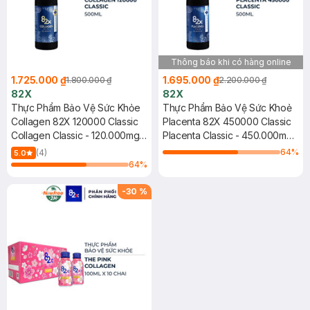
Thông báo khi có hàng online
1.725.000 ₫
1.695.000 ₫
1.800.000 ₫
2.200.000 ₫
82X
82X
Thực Phẩm Bảo Vệ Sức Khỏe
Thực Phẩm Bảo Vệ Sức Khoẻ
Collagen 82X 120000 Classic
Placenta 82X 450000 Classic
Collagen Classic - 120.000mg
Placenta Classic - 450.000mg
Collagen (500ml)
Placenta (500ml)
64
%
(4)
5.0
64
%
-
30
%