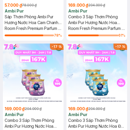
57.000 ₫
169.000 ₫
78.000 ₫
204.000 ₫
Ambi Pur
Ambi Pur
Sáp Thơm Phòng Ambi Pur
Combo 3 Sáp Thơm Phòng
Hương Nước Hoa Cam Chanh
Ambi Pur Hương Nước Hoa
180g
Room Fresh Premium Parfum -
Hạnh Phúc 180g
Room Fresh Premium Parfum -
Citrus Refresh
Bliss
78
%
61
%
-
17
%
-
17
%
169.000 ₫
169.000 ₫
204.000 ₫
204.000 ₫
Ambi Pur
Ambi Pur
Combo 3 Sáp Thơm Phòng
Combo 3 Sáp Thơm Phòng
Ambi Pur Hương Nước Hoa
Ambi Pur Hương Nước Hoa Đại