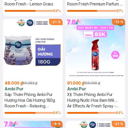
Room Fresh - Lemon Grass
180g
Room Fresh Premium Parfum -
Ocean Relax
64
%
61
%
-
21
%
-
13
%
48.000 ₫
91.000 ₫
60.382 ₫
105.000 ₫
Ambi Pur
Ambi Pur
Sáp Thơm Phòng Ambi Pur
Xịt Thơm Phòng Ambi Pur
Hương Hoa Oải Hương 180g
Hương Nước Hoa Đam Mê
Room Fresh - Relaxing
275ml
Air Effects Air Fresh Spray -
Lavender
Passion
64
%
64
%
-
6
%
-
21
%