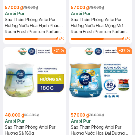
57.000 ₫
57.000 ₫
78.000 ₫
78.000 ₫
Ambi Pur
Ambi Pur
Sáp Thơm Phòng Ambi Pur
Sáp Thơm Phòng Ambi Pur
Hương Nước Hoa Hạnh Phúc
Hương Nước Hoa Mộng Mơ
180g
Room Fresh Premium Parfum -
180g
Room Fresh Premium Parfum -
Bliss
Dreamy
64
%
64
%
-
21
%
-
27
%
48.000 ₫
57.000 ₫
60.382 ₫
78.000 ₫
Ambi Pur
Ambi Pur
Sáp Thơm Phòng Ambi Pur
Sáp Thơm Phòng Ambi Pur
Hương Sả 180g
Hương Nước Hoa Đại Dương