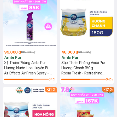
99.000 ₫
48.000 ₫
105.000 ₫
60.382 ₫
Ambi Pur
Ambi Pur
Xịt Thơm Phòng Ambi Pur
Sáp Thơm Phòng Ambi Pur
Hương Nước Hoa Huyền Bí
Hương Chanh 180g
275ml
Air Effects Air Fresh Spray -
Room Fresh - Refreshing
Mystique
Lemon
64
%
64
%
-
21
%
-
17
%