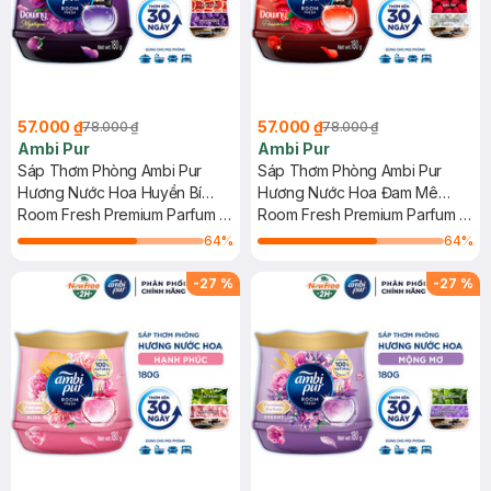
57.000 ₫
57.000 ₫
78.000 ₫
78.000 ₫
Ambi Pur
Ambi Pur
Sáp Thơm Phòng Ambi Pur
Sáp Thơm Phòng Ambi Pur
Hương Nước Hoa Huyền Bí
Hương Nước Hoa Đam Mê
180g
Room Fresh Premium Parfum -
180g
Room Fresh Premium Parfum -
Mystique
Passion
64
%
64
%
-
27
%
-
27
%