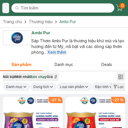
0
Tìm kiếm
Chec
Tìm kiếm
Toggle Menu
Trang chủ
Thương hiệu
Ambi Pur
Ambi Pur
Sáp Thơm Ambi Pur là thương hiệu khử mùi và tạo
hương đến từ Mỹ, nổi bật với các dòng sáp thơm
phòng...
Xem thêm
Sản phẩm
Danh mục
Deals
Nổi bật
Mới nhất
Bán chạy
Giá
Danh mục
Dung tích
Loại sản phẩm
Đặc tính
Lọc
-
27
%
-
27
%