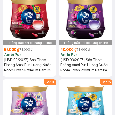
Thông báo khi có hàng online
Thông báo khi có hàng online
57.000 ₫
40.000 ₫
78.000 ₫
78.000 ₫
Ambi Pur
Ambi Pur
[HSD 03/2027] Sáp Thơm
[HSD 03/2027] Sáp Thơm
Phòng Ambi Pur Hương Nước
Phòng Ambi Pur Hương Nước
Hoa Đam Mê 180g
Room Fresh Premium Parfum -
Hoa Huyền Bí 180g
Room Fresh Premium Parfum -
Passion
Mystique
-
27
%
-
27
%