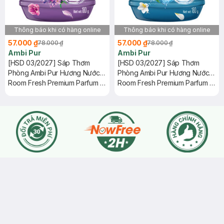
Thông báo khi có hàng online
Thông báo khi có hàng online
57.000 ₫
57.000 ₫
78.000 ₫
78.000 ₫
Ambi Pur
Ambi Pur
[HSD 03/2027] Sáp Thơm
[HSD 03/2027] Sáp Thơm
Phòng Ambi Pur Hương Nước
Phòng Ambi Pur Hương Nước
Hoa Mộng Mơ 180g
Room Fresh Premium Parfum -
Hoa Đại Dương 180g
Room Fresh Premium Parfum -
Dreamy
Ocean Relax