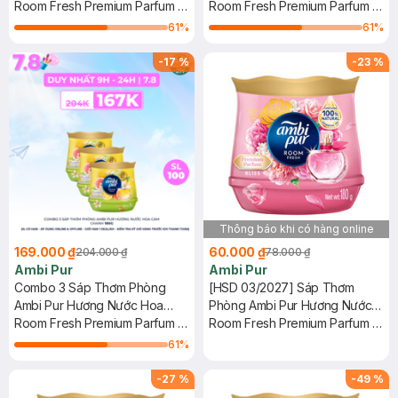
Mộng Mơ 180g
Room Fresh Premium Parfum -
Dương 180g
Room Fresh Premium Parfum -
Dreamy
Ocean Relax
61
%
61
%
-
17
%
-
23
%
Thông báo khi có hàng online
169.000 ₫
60.000 ₫
204.000 ₫
78.000 ₫
Ambi Pur
Ambi Pur
Combo 3 Sáp Thơm Phòng
[HSD 03/2027] Sáp Thơm
Ambi Pur Hương Nước Hoa
Phòng Ambi Pur Hương Nước
Cam Chanh 180g
Room Fresh Premium Parfum -
Hoa Hạnh Phúc 180g
Room Fresh Premium Parfum -
Citrus Refresh
Bliss
61
%
-
27
%
-
49
%