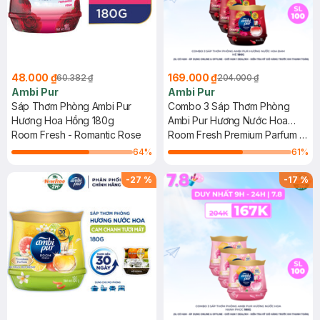
48.000 ₫
169.000 ₫
60.382 ₫
204.000 ₫
Ambi Pur
Ambi Pur
Sáp Thơm Phòng Ambi Pur
Combo 3 Sáp Thơm Phòng
Hương Hoa Hồng 180g
Ambi Pur Hương Nước Hoa
Room Fresh - Romantic Rose
Đam Mê 180g
Room Fresh Premium Parfum -
Passion
64
%
61
%
-
27
%
-
17
%