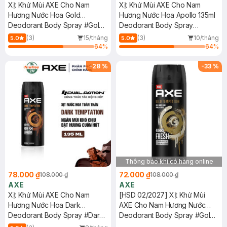
Xịt Khử Mùi AXE Cho Nam
Xịt Khử Mùi AXE Cho Nam
Hương Nước Hoa Gold
Hương Nước Hoa Apollo 135ml
Temptation 135ml
Deodorant Body Spray #Gold
Deodorant Body Spray
Temptation
#Apollo
(3)
15/tháng
(3)
10/tháng
5.0
5.0
64
%
64
%
-
28
%
-
33
%
Thông báo khi có hàng online
78.000 ₫
72.000 ₫
108.000 ₫
108.000 ₫
AXE
AXE
Xịt Khử Mùi AXE Cho Nam
[HSD 02/2027] Xịt Khử Mùi
Hương Nước Hoa Dark
AXE Cho Nam Hương Nước
Temptation 135ml
Deodorant Body Spray #Dark
Hoa Gold Temptation 135ml
Deodorant Body Spray #Gold
Temptation
Temptation