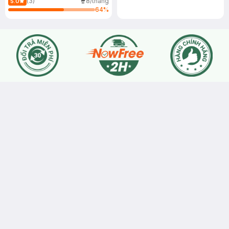
(3)
8/tháng
5.0
64
%