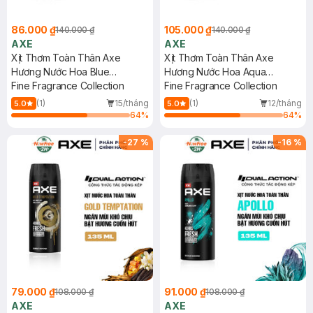
86.000 ₫
105.000 ₫
140.000 ₫
140.000 ₫
AXE
AXE
Xịt Thơm Toàn Thân Axe
Xịt Thơm Toàn Thân Axe
Hương Nước Hoa Blue
Hương Nước Hoa Aqua
Lavender 135ml
Fine Fragrance Collection
Bergamot 135ml
Fine Fragrance Collection
(1)
15/tháng
(1)
12/tháng
5.0
5.0
64
%
64
%
-
27
%
-
16
%
79.000 ₫
91.000 ₫
108.000 ₫
108.000 ₫
AXE
AXE