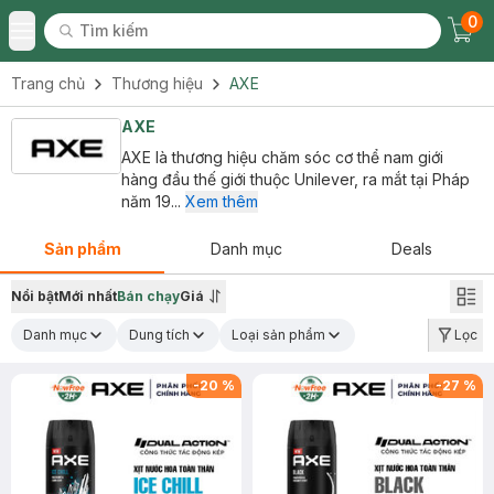
0
Tìm kiếm
Chec
Tìm kiếm
Toggle Menu
Trang chủ
Thương hiệu
AXE
AXE
AXE là thương hiệu chăm sóc cơ thể nam giới
hàng đầu thế giới thuộc Unilever, ra mắt tại Pháp
năm 19...
Xem thêm
Sản phẩm
Danh mục
Deals
Nổi bật
Mới nhất
Bán chạy
Giá
Danh mục
Dung tích
Loại sản phẩm
Lọc
-
20
%
-
27
%