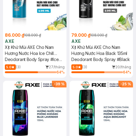
86.000 ₫
79.000 ₫
108.000 ₫
108.000 ₫
AXE
AXE
Xịt Khử Mùi AXE Cho Nam
Xịt Khử Mùi AXE Cho Nam
Hương Nước Hoa Ice Chill
Hương Nước Hoa Black 135ml
135ml
Deodorant Body Spray #Ice
Deodorant Body Spray #Black
Chill
(3)
27/tháng
(3)
20/tháng
5.0
5.0
64
%
64
%
-
39
%
-
25
%