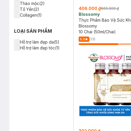
Thảo mộc(2)
406.000 ₫
600.000 ₫
Tổ Yến(2)
Blossomy
Collagen(1)
Thực Phẩm Bảo Vệ Sức K
Blossomy
LOẠI SẢN PHẨM
10 Chai (50ml/Chai)
(13)
5.0
Hỗ trợ làm đẹp da(5)
Hỗ trợ làm đẹp tóc(1)
302.000 ₫