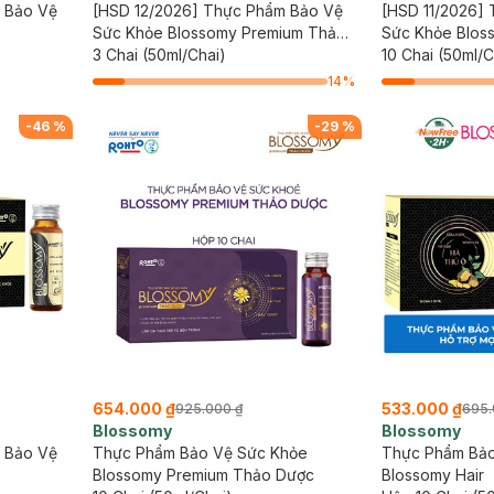
 Bảo Vệ
[HSD 12/2026] Thực Phẩm Bảo Vệ
[HSD 11/2026]
Sức Khỏe Blossomy Premium Thảo
Sức Khỏe Blos
Dược
3 Chai (50ml/Chai)
10 Chai (50ml/C
14
%
-
46
%
-
29
%
654.000 ₫
533.000 ₫
925.000 ₫
695.
Blossomy
Blossomy
 Bảo Vệ
Thực Phẩm Bảo Vệ Sức Khỏe
Thực Phẩm Bảo
Blossomy Premium Thảo Dược
Blossomy Hair