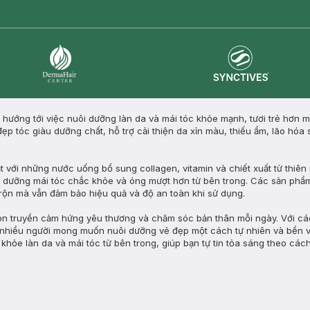
Synctives
Dermahair
 hướng tới việc nuôi dưỡng làn da và mái tóc khỏe mạnh, tươi trẻ hơn 
ẹp tóc giàu dưỡng chất, hỗ trợ cải thiện da xỉn màu, thiếu ẩm, lão hóa
ới những nước uống bổ sung collagen, vitamin và chiết xuất từ thiên n
uôi dưỡng mái tóc chắc khỏe và óng mượt hơn từ bên trong. Các sản phẩ
 rộn mà vẫn đảm bảo hiệu quả và độ an toàn khi sử dụng.
 truyền cảm hứng yêu thương và chăm sóc bản thân mỗi ngày. Với các
 nhiều người mong muốn nuôi dưỡng vẻ đẹp một cách tự nhiên và bền 
hỏe làn da và mái tóc từ bên trong, giúp bạn tự tin tỏa sáng theo cách