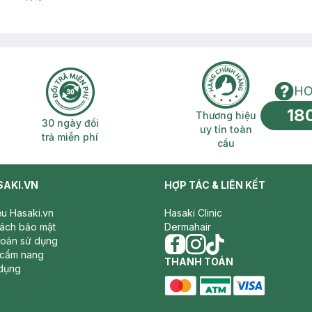
HO
18
n phí 2H
30 ngày đổi trả miễn phí
Thương hiệu uy 
Thương hiệu
30 ngày đổi
uy tín toàn
trả miễn phí
cầu
SAKI.VN
HỢP TÁC & LIÊN KẾT
iệu Hasaki.vn
Hasaki Clinic
sách bảo mật
Dermahair
hoản sử dụng
 cẩm nang
facebook
THANH TOÁN
instagram
tiktok
dụng
master card
ATM card
visa card