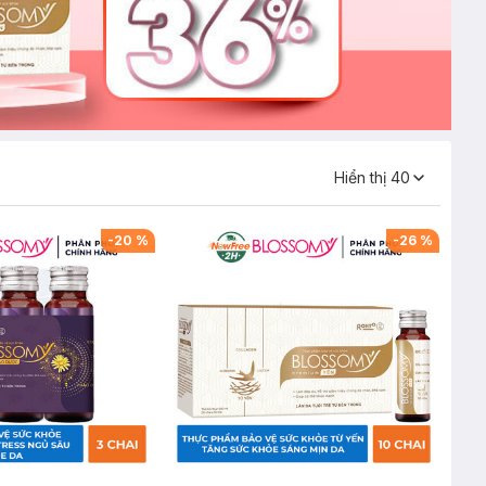
Hiển thị
40
-
20
%
-
26
%