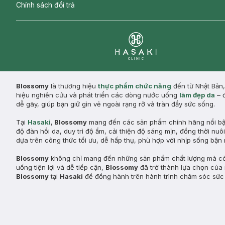
Chính sách đổi trả
Clinic
Blossomy
là thương hiệu
thực phẩm chức năng
đến từ Nhật Bản,
hiệu nghiên cứu và phát triển các dòng nước uống
làm đẹp da
– đ
dễ gãy, giúp bạn giữ gìn vẻ ngoài rạng rỡ và tràn đầy sức sống.
Tại
Hasaki
,
Blossomy
mang đến các sản phẩm chính hãng nổi bật v
độ đàn hồi da, duy trì độ ẩm, cải thiện độ sáng mịn, đồng thời n
dựa trên công thức tối ưu, dễ hấp thụ, phù hợp với nhịp sống bận
Blossomy
không chỉ mang đến những sản phẩm chất lượng mà còn
uống tiện lợi và dễ tiếp cận,
Blossomy
đã trở thành lựa chọn của
Blossomy
tại
Hasaki
để đồng hành trên hành trình chăm sóc sức k