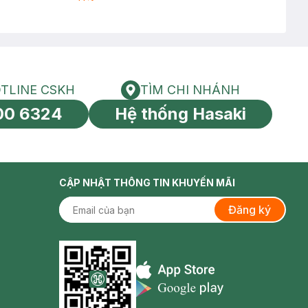
TLINE CSKH
TÌM CHI NHÁNH
HOTLINE CSKH
Tìm chi nhánh
00 6324
Hệ thống Hasaki
tín toàn cầu
CẬP NHẬT THÔNG TIN KHUYẾN MÃI
Đăng ký
Appstore icon
Goolge Play icon