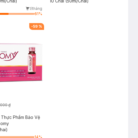
0ml/Chai)
10 Chai (50ml/Chai)
1/tháng
61
%
-
59
%
.000 ₫
 Thực Phẩm Bảo Vệ
somy
hai)
14
%