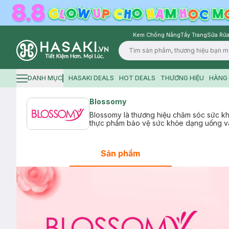
Kem Chống Nắng
Tẩy Trang
Sữa Rửa
Logo
DANH MỤC
HASAKI DEALS
HOT DEALS
THƯƠNG HIỆU
HÀNG 
Hamburger icon
Blossomy
Blossomy là thương hiệu chăm sóc sức k
thực phẩm bảo vệ sức khỏe dạng uống và l
Sản phẩm