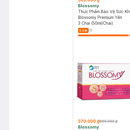
Blossomy
Thực Phẩm Bảo Vệ Sức K
Blossomy Premium Yến
3 Chai (50ml/Chai)
(1)
5.0
370.000 ₫
600.000 ₫
Blossomy