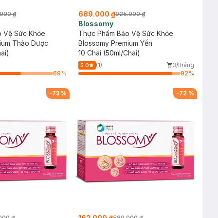
689.000 ₫
000 ₫
925.000 ₫
Blossomy
 Vệ Sức Khỏe
Thực Phẩm Bảo Vệ Sức Khỏe
ium Thảo Dược
Blossomy Premium Yến
ai)
10 Chai (50ml/Chai)
(1)
3/tháng
5.0
69
%
92
%
-
73
%
-
72
%
162.000 ₫
000 ₫
580.000 ₫