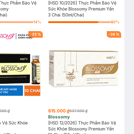
 Thực Phẩm Bảo Vệ
[HSD 10/2026] Thực Phẩm Bảo Vệ
somy
Sức Khỏe Blossomy Premium Yến
hai)
3 Chai (50ml/Chai)
14
%
80
%
-
23
%
-
34
%
615.000 ₫
000 ₫
937.000 ₫
Blossomy
 Vệ Sức Khỏe
[HSD 12/2026] Thực Phẩm Bảo Vệ
Sức Khỏe Blossomy Premium Yến