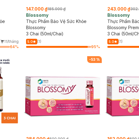
147.000 ₫
243.000 ₫
185.000 ₫
302.
Blossomy
Blossomy
hỏe
Thực Phẩm Bảo Vệ Sức Khỏe
Thực Phẩm Bảo
Blossomy
Blossomy Prem
3 Chai (50ml/Chai)
3 Chai (50ml/Ch
11/tháng
(1)
(1)
5.0
5.0
64
%
95
%
-
53
%
284.000 ₫
162.000 ₫
600.000 ₫
600.