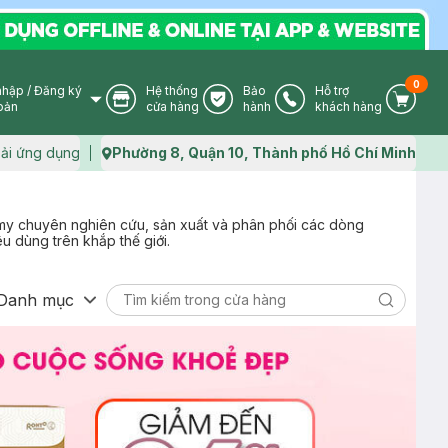
0
nhập
/
Đăng ký
Hệ thống
Bảo
Hỗ trợ
User Icon
Store Icon
Warranty Icon
Phone Icon
Cart I
oản
cửa hàng
hành
khách hàng
ải ứng dụng
Phường 8, Quận 10, Thành phố Hồ Chí Minh
Map icon
my chuyên nghiên cứu, sản xuất và phân phối các dòng
u dùng trên khắp thế giới.
Danh mục
Search ic