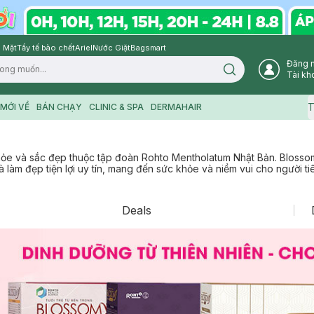
 Mặt
Tẩy tế bào chết
Ariel
Nước Giặt
Bagsmart
Đăng 
Search icon
Tài kh
T
MỚI VỀ
BÁN CHẠY
CLINIC & SPA
DERMAHAIR
hỏe và sắc đẹp thuộc tập đoàn Rohto Mentholatum Nhật Bản. Blosso
àm đẹp tiện lợi uy tín, mang đến sức khỏe và niềm vui cho người tiê
Deals