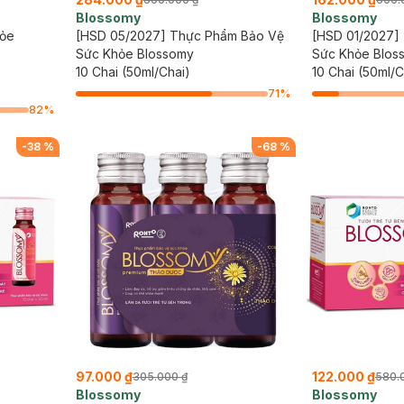
Blossomy
Blossomy
hỏe
[HSD 05/2027] Thực Phẩm Bảo Vệ
[HSD 01/2027]
Sức Khỏe Blossomy
Sức Khỏe Blos
10 Chai (50ml/Chai)
10 Chai (50ml/C
71
%
82
%
-
38
%
-
68
%
97.000 ₫
122.000 ₫
305.000 ₫
580.
Blossomy
Blossomy