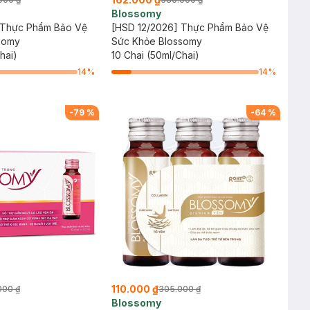
Blossomy
 Thực Phẩm Bảo Vệ
[HSD 12/2026] Thực Phẩm Bảo Vệ
somy
Sức Khỏe Blossomy
hai)
10 Chai (50ml/Chai)
14
%
14
%
-
79
%
-
64
%
110.000 ₫
000 ₫
305.000 ₫
Blossomy