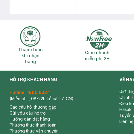
Thanh toán khi nhận hàng
Giao nhanh miễ
Thanh toán
Giao nhanh
khi nhận
miễn phí 2H
hàng
HỖ TRỢ KHÁCH HÀNG
VỀ HA
Giới th
Hotline:
1800 6324
Chính 
(Miễn phí , 08-22h kể cả T7, CN)
Điều k
Các câu hỏi thường gặp
Hasaki
Gửi yêu cầu hỗ trợ
Tuyển 
Hướng dẫn đặt hàng
Liên hệ
Phương thức thanh toán
Phương thức vận chuyển