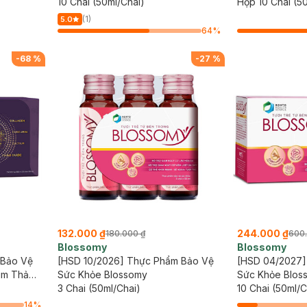
10 Chai (50ml/Chai)
Hộp 10 Chai (5
(1)
5.0
64
%
-
68
%
-
27
%
132.000 ₫
244.000 ₫
180.000 ₫
600
Blossomy
Blossomy
 Bảo Vệ
[HSD 10/2026] Thực Phẩm Bảo Vệ
[HSD 04/2027]
um Thảo
Sức Khỏe Blossomy
Sức Khỏe Blos
3 Chai (50ml/Chai)
10 Chai (50ml/C
14
%