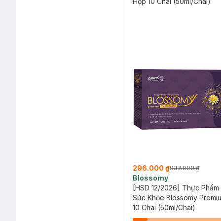
Hộp 10 Chai (50ml/Chai)
296.000 ₫
937.000 ₫
Blossomy
[HSD 12/2026] Thực Phẩm
Sức Khỏe Blossomy Premi
Dược
10 Chai (50ml/Chai)