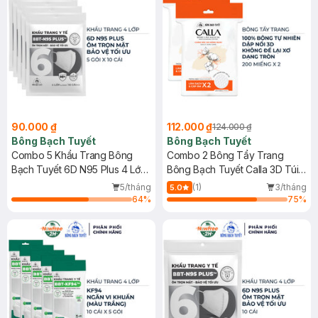
90.000 ₫
112.000 ₫
124.000 ₫
Bông Bạch Tuyết
Bông Bạch Tuyết
Combo 5 Khẩu Trang Bông
Combo 2 Bông Tẩy Trang
Bạch Tuyết 6D N95 Plus 4 Lớp
Bông Bạch Tuyết Calla 3D Túi
(10 Cái/Gói)
200 Miếng
5/tháng
(1)
3/tháng
5.0
64
%
75
%