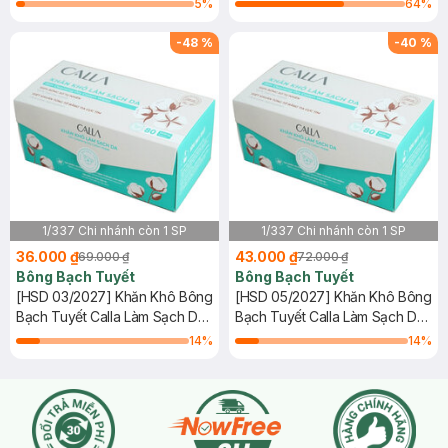
5
%
64
%
-
48
%
-
40
%
1/337 Chi nhánh còn 1 SP
1/337 Chi nhánh còn 1 SP
36.000 ₫
43.000 ₫
69.000 ₫
72.000 ₫
Bông Bạch Tuyết
Bông Bạch Tuyết
[HSD 03/2027] Khăn Khô Bông
[HSD 05/2027] Khăn Khô Bông
Bạch Tuyết Calla Làm Sạch Da
Bạch Tuyết Calla Làm Sạch Da
80 Miếng
80 Miếng
14
%
14
%