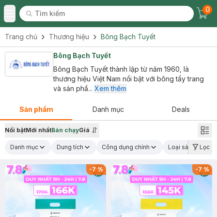
0
Tìm kiếm
Chec
Tìm kiếm
Toggle Menu
Trang chủ
Thương hiệu
Bông Bạch Tuyết
Bông Bạch Tuyết
Bông Bạch Tuyết thành lập từ năm 1960, là
thương hiệu Việt Nam nổi bật với bông tẩy trang
và sản phẩ...
Xem thêm
Sản phẩm
Danh mục
Deals
Nổi bật
Mới nhất
Bán chạy
Giá
Danh mục
Dung tích
Công dụng chính
Loại sản phẩm
Lọc
-
7
%
-
7
%