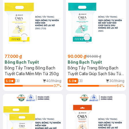
77.000 ₫
90.000 ₫
101.000 ₫
Bông Bạch Tuyết
Bông Bạch Tuyết
Bông Tẩy Trang Bông Bạch
Bông Tẩy Trang Bông Bạch
Tuyết Calla Mềm Mịn Túi 250g
Tuyết Calla Giúp Sạch Sâu Túi
250g
(3)
40/tháng
(3)
30/tháng
5.0
5.0
37
%
64
%