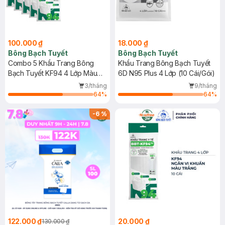
100.000 ₫
18.000 ₫
Bông Bạch Tuyết
Bông Bạch Tuyết
Combo 5 Khẩu Trang Bông
Khẩu Trang Bông Bạch Tuyết
Bạch Tuyết KF94 4 Lớp Màu
6D N95 Plus 4 Lớp (10 Cái/Gói)
Trắng (10 Cái/Gói)
3/tháng
9/tháng
64
%
64
%
-
6
%
122.000 ₫
20.000 ₫
130.000 ₫