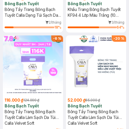
Bông Bạch Tuyết
Bông Bạch Tuyết
Bông Tẩy Trang Bông Bạch
Khẩu Trang Bông Bạch Tuyết
Tuyết Calla Dạng Túi Sạch Da
KF94 4 Lớp Màu Trắng (10
250g
Cái/Gói)
2/tháng
3/tháng
18
%
64
%
-
6
%
-
20
%
116.000 ₫
52.000 ₫
124.000 ₫
65.000 ₫
Bông Bạch Tuyết
Bông Bạch Tuyết
Bông Tẩy Trang Bông Bạch
Bông Tẩy Trang Bông Bạch
Tuyết Calla Làm Sạch Da Túi
Tuyết Calla Làm Sạch Da Túi
200 Miếng
Calla Velvet Soft
100 Miếng
Calla Velvet Soft