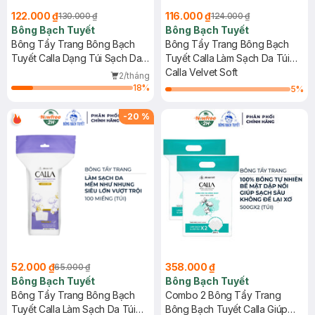
122.000 ₫
116.000 ₫
130.000 ₫
124.000 ₫
Bông Bạch Tuyết
Bông Bạch Tuyết
Bông Tẩy Trang Bông Bạch
Bông Tẩy Trang Bông Bạch
Tuyết Calla Dạng Túi Sạch Da
Tuyết Calla Làm Sạch Da Túi
250g
200 Miếng
Calla Velvet Soft
2/tháng
18
%
5
%
-
20
%
52.000 ₫
358.000 ₫
65.000 ₫
Bông Bạch Tuyết
Bông Bạch Tuyết
Bông Tẩy Trang Bông Bạch
Combo 2 Bông Tẩy Trang
Tuyết Calla Làm Sạch Da Túi
Bông Bạch Tuyết Calla Giúp