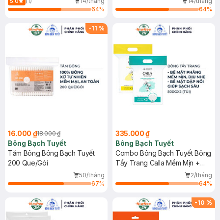
(1)
14/tháng
14/tháng
5.0
64
%
64
%
-
11
%
16.000 ₫
335.000 ₫
18.000 ₫
Bông Bạch Tuyết
Bông Bạch Tuyết
Tăm Bông Bông Bạch Tuyết
Combo Bông Bạch Tuyết Bông
200 Que/Gói
Tẩy Trang Calla Mềm Mịn +
Giúp Sạch Sâu 500gx2 (Túi)
50/tháng
2/tháng
67
%
64
%
-
10
%