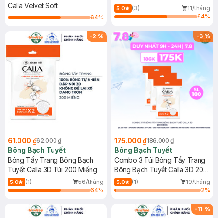
100 Miếng
Calla Velvet Soft
Sạch Sâu Túi 500g
(3)
11/tháng
5.0
64
%
64
%
-
2
%
-
6
%
61.000 ₫
175.000 ₫
62.000 ₫
186.000 ₫
Bông Bạch Tuyết
Bông Bạch Tuyết
Bông Tẩy Trang Bông Bạch
Combo 3 Túi Bông Tẩy Trang
Tuyết Calla 3D Túi 200 Miếng
Bông Bạch Tuyết Calla 3D 200
Miếng
(1)
56/tháng
(1)
19/tháng
5.0
5.0
64
%
2
%
-
11
%