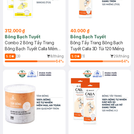
312.000 ₫
40.000 ₫
Bông Bạch Tuyết
Bông Bạch Tuyết
Combo 2 Bông Tẩy Trang
Bông Tẩy Trang Bông Bạch
Bông Bạch Tuyết Calla Mềm
Tuyết Calla 3D Túi 120 Miếng
Mịn Túi 500g
(3)
8/tháng
(1)
29/tháng
5.0
5.0
64
%
64
%