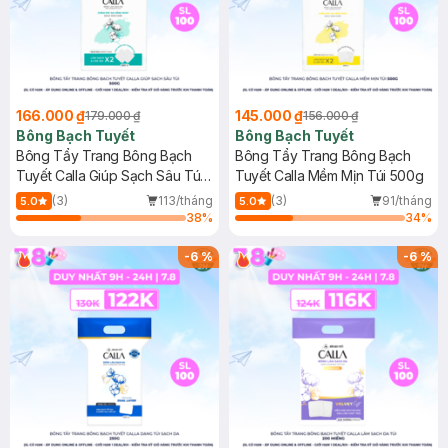
166.000 ₫
145.000 ₫
179.000 ₫
156.000 ₫
Bông Bạch Tuyết
Bông Bạch Tuyết
Bông Tẩy Trang Bông Bạch
Bông Tẩy Trang Bông Bạch
Tuyết Calla Giúp Sạch Sâu Túi
Tuyết Calla Mềm Mịn Túi 500g
500g
(3)
113/tháng
(3)
91/tháng
5.0
5.0
38
%
34
%
-
6
%
-
6
%