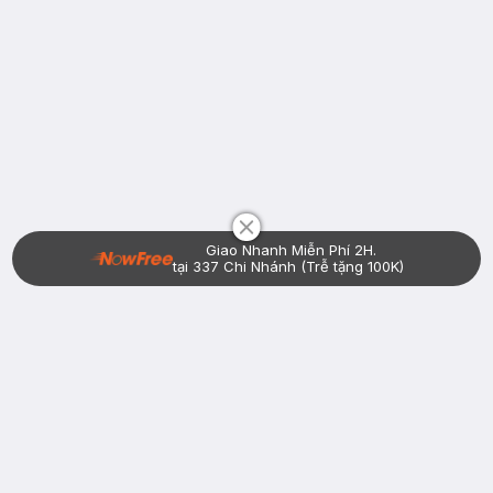
Chat i
Giao Nhanh Miễn Phí 2H.
tại 337 Chi Nhánh (Trễ tặng 100K)