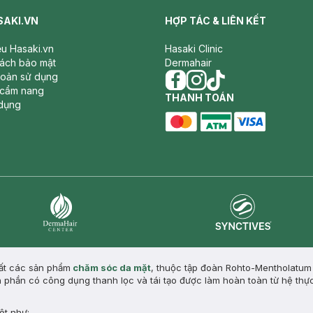
SAKI.VN
HỢP TÁC & LIÊN KẾT
iệu Hasaki.vn
Hasaki Clinic
sách bảo mật
Dermahair
hoản sử dụng
 cẩm nang
facebook
THANH TOÁN
instagram
tiktok
dụng
master card
ATM card
visa card
Synctives
Dermahair
uất các sản phẩm
chăm sóc da mặt
,
thuộc tập đoàn Rohto-Mentholatum 
h phần có công dụng thanh lọc và tái tạo được làm hoàn toàn từ hệ thự
iệt như: