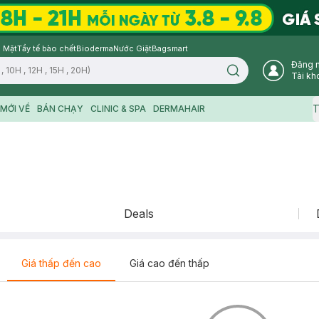
 Mặt
Tẩy tế bào chết
Bioderma
Nước Giặt
Bagsmart
Đăng 
Search icon
Tài kh
T
MỚI VỀ
BÁN CHẠY
CLINIC & SPA
DERMAHAIR
Deals
Giá thấp đến cao
Giá cao đến thấp