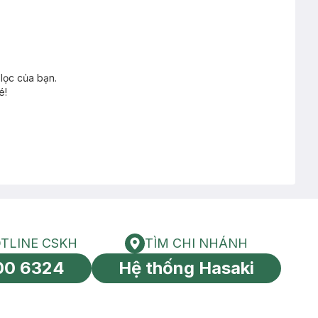
lọc của bạn.
é!
TLINE CSKH
TÌM CHI NHÁNH
HOTLINE CSKH
Tìm chi nhánh
00 6324
Hệ thống Hasaki
tín toàn cầu