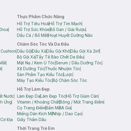
Thực Phẩm Chức Năng
Hỗ Trợ Tiêu Hoá
Hỗ Trợ Tim Mạch
Khoa
Hỗ Trợ Sức Khỏe
Bổ Gan / Giải Rượu
Dầu Cá / Bổ Mắt
Hoạt Huyết Dưỡng Não
Chăm Sóc Tóc Và Da Đầu
 Cushion
Dầu Gội
Dầu Xả
Dầu Gội Khô
Dầu Gội Xả 2in1
Bộ Gội Xả
Tẩy Tế Bào Chết Da Đầu
Mắt
Mặt Nạ / Kem Ủ Tóc
Serum / Dầu Dưỡng Tóc
t
Xịt Dưỡng Tóc
Thuốc Nhuộm Tóc
Sản Phẩm Tạo Kiểu Tóc
Lược
Máy Tạo Kiểu Tóc
Bộ Chăm Sóc Tóc
Hỗ Trợ Làm Đẹp
ất Nước
Làm Đẹp Da
Làm Đẹp Tóc
Hỗ Trợ Giảm Cân
ch Ứng
Vitamin / Khoáng Chất
Bông / Mút Trang Điểm
Cọ Trang Điểm
Bấm Mi
Mi Giả
Miếng Dán Kích Mí
Nhíp / Dao Cạo
 Cơ Địa
Giấy Thấm Dầu
Thời Trang Trẻ Em