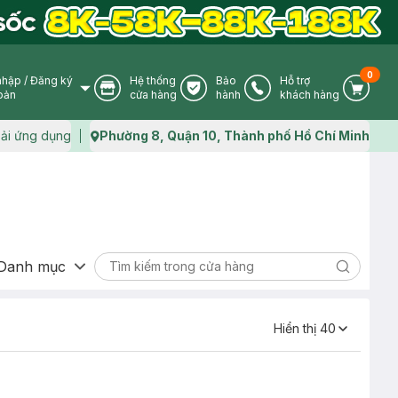
0
nhập
/
Đăng ký
Hệ thống
Bảo
Hỗ trợ
User Icon
Store Icon
Warranty Icon
Phone Icon
Cart I
oản
cửa hàng
hành
khách hàng
ải ứng dụng
Phường 8, Quận 10, Thành phố Hồ Chí Minh
Map icon
Danh mục
Search ic
Hiển thị
40