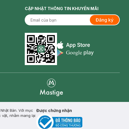
CẬP NHẬT THÔNG TIN KHUYẾN MÃI
Đăng ký
Appstore icon
Goolge Play icon
Mastige
Nhật Bản. Với mục
Được chứng nhận
c vật, nhằm mang lại