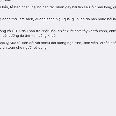
 bẩn, tế bào chết, loại bỏ các tác nhân gây hại tận sâu lỗ chân lông, 
ồng thời làm sạch, dưỡng sáng hiệu quả, giúp làn da bạn phục hồi lại 
ồng và Ô-liu, dầu hoa trà Nhật Bản, chiết xuất cam tây và trà xanh, chi
, nuôi dưỡng da ẩm mịn, sáng khoẻ.
lý, vừa túi tiền đối với nhiều đối tượng học sinh, sinh viên. Vì sản p
ác an toàn cho người sử dụng.