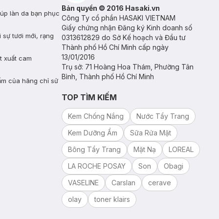
Bản quyền © 2016 Hasaki.vn
giúp làn da bạn phục
Công Ty cổ phần HASAKI VIETNAM
Giấy chứng nhận Đăng ký Kinh doanh số
sự tươi mới, rạng
0313612829 do Sở Kế hoạch và Đầu tư
Thành phố Hồ Chí Minh cấp ngày
13/01/2016
ết xuất cam
Trụ sở: 71 Hoàng Hoa Thám, Phường Tân
Bình, Thành phố Hồ Chí Minh
hẩm của hãng chỉ sử
TOP TÌM KIẾM
Kem Chống Nắng
Nước Tẩy Trang
Kem Dưỡng Ẩm
Sữa Rửa Mặt
Bông Tẩy Trang
Mặt Nạ
LOREAL
LA ROCHE POSAY
Son
Obagi
VASELINE
Carslan
cerave
olay
toner klairs