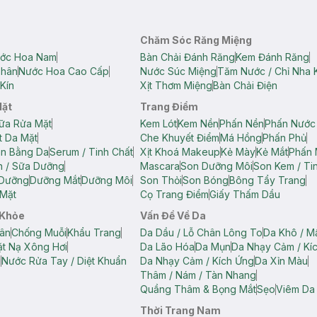
Chăm Sóc Răng Miệng
ớc Hoa Nam
Bàn Chải Đánh Răng
Kem Đánh Răng
Thân
Nước Hoa Cao Cấp
Nước Súc Miệng
Tăm Nước / Chỉ Nha 
Kín
Xịt Thơm Miệng
Bàn Chải Điện
Mặt
Trang Điểm
ữa Rửa Mặt
Kem Lót
Kem Nền
Phấn Nền
Phấn Nước
t Da Mặt
Che Khuyết Điểm
Má Hồng
Phấn Phủ
ân Bằng Da
Serum / Tinh Chất
Xịt Khoá Makeup
Kẻ Mày
Kẻ Mắt
Phấn 
n / Sữa Dưỡng
Mascara
Son Dưỡng Môi
Son Kem / Tin
 Dưỡng
Dưỡng Mắt
Dưỡng Môi
Son Thỏi
Son Bóng
Bông Tẩy Trang
Mặt
Cọ Trang Điểm
Giấy Thấm Dầu
 Khỏe
Vấn Đề Về Da
ân
Chống Muỗi
Khẩu Trang
Da Dầu / Lỗ Chân Lông To
Da Khô / M
t Nạ Xông Hơi
Da Lão Hóa
Da Mụn
Da Nhạy Cảm / Kí
g
Nước Rửa Tay / Diệt Khuẩn
Da Nhạy Cảm / Kích Ứng
Da Xỉn Màu
Thâm / Nám / Tàn Nhang
Quầng Thâm & Bọng Mắt
Sẹo
Viêm Da
Thời Trang Nam