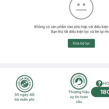
Không có sản phẩm nào phù hợp với điều kiện 
Bạn thử tắt điều kiện lọc và tìm lại nh
Xóa bộ lọc
HO
18
n phí 2H
30 ngày đổi trả miễn phí
Thương hiệu uy 
Thương hiệu
30 ngày đổi
uy tín toàn
trả miễn phí
cầu