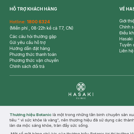
HỖ TRỢ KHÁCH HÀNG
VỀ HA
Giới th
Hotline:
1800 6324
Chính 
(Miễn phí , 08-22h kể cả T7, CN)
Điều k
Các câu hỏi thường gặp
Hasaki
Gửi yêu cầu hỗ trợ
Tuyển 
Hướng dẫn đặt hàng
Liên hệ
Phương thức thanh toán
Phương thức vận chuyển
Chính sách đổi trả
Clinic
Thương hiệu Botanic
là một trong những tân binh chuyên sản x
tiêu “ vì sức khỏe là vàng”, nên thương hiệu đã sử dụng các thàn
làn da mộc sáng khỏe, tràn đầy sức sống.
Một số mặt hàng chủ lực của thương hiệu Botanic tại thị trường V