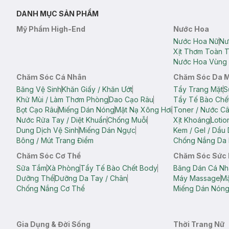
DANH MỤC SẢN PHẨM
Mỹ Phẩm High-End
Nước Hoa
Nước Hoa Nữ
Nư
Xịt Thơm Toàn 
Nước Hoa Vùng 
Chăm Sóc Cá Nhân
Chăm Sóc Da 
Băng Vệ Sinh
Khăn Giấy / Khăn Ướt
Tẩy Trang Mặt
S
Khử Mùi / Làm Thơm Phòng
Dao Cạo Râu
Tẩy Tế Bào Chế
Bọt Cạo Râu
Miếng Dán Nóng
Mặt Nạ Xông Hơi
Toner / Nước C
Nước Rửa Tay / Diệt Khuẩn
Chống Muỗi
Xịt Khoáng
Lotio
Dung Dịch Vệ Sinh
Miếng Dán Ngực
Kem / Gel / Dầu
Bông / Mút Trang Điểm
Chống Nắng Da 
Chăm Sóc Cơ Thể
Chăm Sóc Sức
Sữa Tắm
Xà Phòng
Tẩy Tế Bào Chết Body
Băng Dán Cá Nh
Dưỡng Thể
Dưỡng Da Tay / Chân
Máy Massage
Mặ
Chống Nắng Cơ Thể
Miếng Dán Nón
Gia Dụng & Đời Sống
Thời Trang Nữ