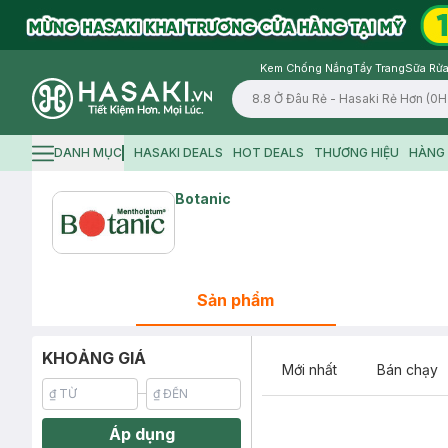
Kem Chống Nắng
Tẩy Trang
Sữa Rửa
Logo
DANH MỤC
HASAKI DEALS
HOT DEALS
THƯƠNG HIỆU
HÀNG 
Hamburger icon
Botanic
Sản phẩm
KHOẢNG GIÁ
Mới nhất
Bán chạy
Áp dụng