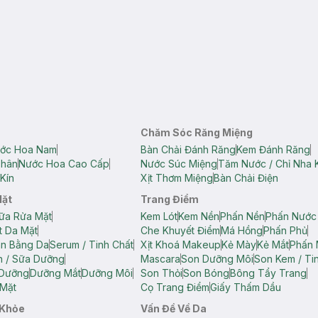
Chăm Sóc Răng Miệng
ớc Hoa Nam
Bàn Chải Đánh Răng
Kem Đánh Răng
Thân
Nước Hoa Cao Cấp
Nước Súc Miệng
Tăm Nước / Chỉ Nha 
Kín
Xịt Thơm Miệng
Bàn Chải Điện
Mặt
Trang Điểm
ữa Rửa Mặt
Kem Lót
Kem Nền
Phấn Nền
Phấn Nước
t Da Mặt
Che Khuyết Điểm
Má Hồng
Phấn Phủ
ân Bằng Da
Serum / Tinh Chất
Xịt Khoá Makeup
Kẻ Mày
Kẻ Mắt
Phấn 
n / Sữa Dưỡng
Mascara
Son Dưỡng Môi
Son Kem / Tin
 Dưỡng
Dưỡng Mắt
Dưỡng Môi
Son Thỏi
Son Bóng
Bông Tẩy Trang
Mặt
Cọ Trang Điểm
Giấy Thấm Dầu
 Khỏe
Vấn Đề Về Da