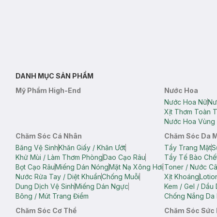
DANH MỤC SẢN PHẨM
Mỹ Phẩm High-End
Nước Hoa
Nước Hoa Nữ
Nư
Xịt Thơm Toàn 
Nước Hoa Vùng 
Chăm Sóc Cá Nhân
Chăm Sóc Da 
Băng Vệ Sinh
Khăn Giấy / Khăn Ướt
Tẩy Trang Mặt
S
Khử Mùi / Làm Thơm Phòng
Dao Cạo Râu
Tẩy Tế Bào Chế
Bọt Cạo Râu
Miếng Dán Nóng
Mặt Nạ Xông Hơi
Toner / Nước C
Nước Rửa Tay / Diệt Khuẩn
Chống Muỗi
Xịt Khoáng
Lotio
Dung Dịch Vệ Sinh
Miếng Dán Ngực
Kem / Gel / Dầu
Bông / Mút Trang Điểm
Chống Nắng Da 
Chăm Sóc Cơ Thể
Chăm Sóc Sức