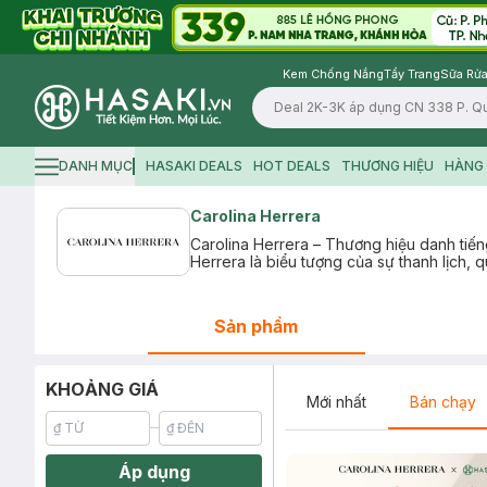
Kem Chống Nắng
Tẩy Trang
Sữa Rửa
Logo
DANH MỤC
HASAKI DEALS
HOT DEALS
THƯƠNG HIỆU
HÀNG 
Hamburger icon
Carolina Herrera
Carolina Herrera – Thương hiệu danh tiến
Herrera là biểu tượng của sự thanh lịch, 
Sản phẩm
KHOẢNG GIÁ
Mới nhất
Bán chạy
Áp dụng