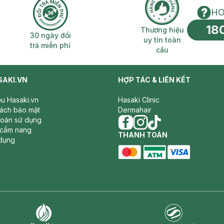
HO
18
n phí 2H
30 ngày đổi trả miễn phí
Thương hiệu uy 
Thương hiệu
30 ngày đổi
uy tín toàn
trả miễn phí
cầu
SAKI.VN
HỢP TÁC & LIÊN KẾT
iệu Hasaki.vn
Hasaki Clinic
sách bảo mật
Dermahair
hoản sử dụng
 cẩm nang
facebook
THANH TOÁN
instagram
tiktok
dụng
master card
ATM card
visa card