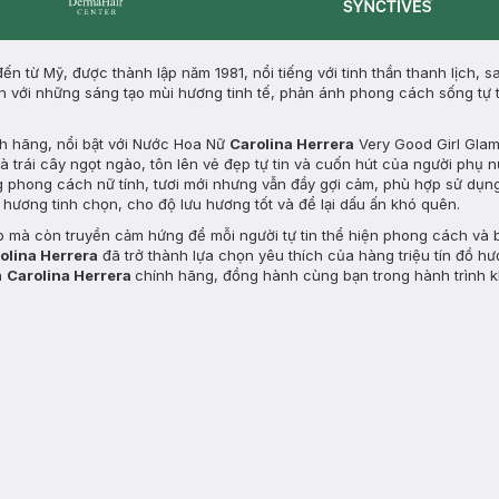
Synctives
Dermahair
ến từ Mỹ, được thành lập năm 1981, nổi tiếng với tinh thần thanh lịch, s
 với những sáng tạo mùi hương tinh tế, phản ánh phong cách sống tự t
h hãng, nổi bật với Nước Hoa Nữ
Carolina Herrera
Very Good Girl Glam
 trái cây ngọt ngào, tôn lên vẻ đẹp tự tin và cuốn hút của người phụ n
 phong cách nữ tính, tươi mới nhưng vẫn đầy gợi cảm, phù hợp sử dụ
 hương tinh chọn, cho độ lưu hương tốt và để lại dấu ấn khó quên.
à còn truyền cảm hứng để mỗi người tự tin thể hiện phong cách và bả
olina Herrera
đã trở thành lựa chọn yêu thích của hàng triệu tín đồ h
a
Carolina Herrera
chính hãng, đồng hành cùng bạn trong hành trình 