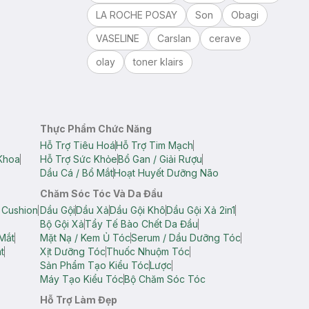
LA ROCHE POSAY
Son
Obagi
VASELINE
Carslan
cerave
olay
toner klairs
Thực Phẩm Chức Năng
Hỗ Trợ Tiêu Hoá
Hỗ Trợ Tim Mạch
Khoa
Hỗ Trợ Sức Khỏe
Bổ Gan / Giải Rượu
Dầu Cá / Bổ Mắt
Hoạt Huyết Dưỡng Não
Chăm Sóc Tóc Và Da Đầu
 Cushion
Dầu Gội
Dầu Xả
Dầu Gội Khô
Dầu Gội Xả 2in1
Bộ Gội Xả
Tẩy Tế Bào Chết Da Đầu
Mắt
Mặt Nạ / Kem Ủ Tóc
Serum / Dầu Dưỡng Tóc
t
Xịt Dưỡng Tóc
Thuốc Nhuộm Tóc
Sản Phẩm Tạo Kiểu Tóc
Lược
Máy Tạo Kiểu Tóc
Bộ Chăm Sóc Tóc
Hỗ Trợ Làm Đẹp