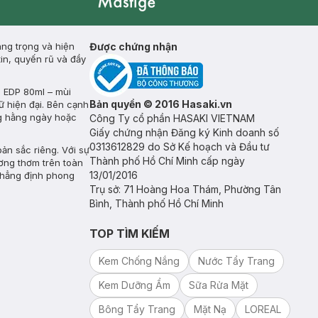
Mastige
ang trọng và hiện
Được chứng nhận
in, quyến rũ và đầy
 EDP 80ml – mùi
Bản quyền © 2016 Hasaki.vn
ữ hiện đại. Bên cạnh
ng hằng ngày hoặc
Công Ty cổ phần HASAKI VIETNAM
Giấy chứng nhận Đăng ký Kinh doanh số
0313612829 do Sở Kế hoạch và Đầu tư
n sắc riêng. Với sự
Thành phố Hồ Chí Minh cấp ngày
ương thơm trên toàn
13/01/2016
khẳng định phong
Trụ sở: 71 Hoàng Hoa Thám, Phường Tân
Bình, Thành phố Hồ Chí Minh
TOP TÌM KIẾM
Kem Chống Nắng
Nước Tẩy Trang
Kem Dưỡng Ẩm
Sữa Rửa Mặt
Bông Tẩy Trang
Mặt Nạ
LOREAL