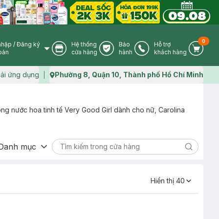
0
nhập
/
Đăng ký
Hệ thống
Bảo
Hỗ trợ
User Icon
Store Icon
Warranty Icon
Phone Icon
Cart I
oản
cửa hàng
hành
khách hàng
ải ứng dụng
Phường 8, Quận 10, Thành phố Hồ Chí Minh
Map icon
òng nước hoa tinh tế Very Good Girl dành cho nữ, Carolina
Danh mục
Search ic
Hiển thị
40