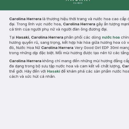
Clinic
Carolina Herrera
là thương hiệu thời trang và nước hoa cao cấp đ
đại. Trong lĩnh vực nước hoa,
Carolina Herrera
gây ấn tượng mạnh
cá tính của người phụ nữ và người đàn ông đương đại.
Tại
Hasaki
,
Carolina Herrera
phân phối các dòng
nước hoa
chín
hương quyến rũ, sang trọng, kết hợp hài hòa giữa hương hoa cỏ và
đó, Nước Hoa Nữ
Carolina Herrera
Very Good Girl EDP 30ml mang
trong những dịp đặc biệt. Mỗi mùi hương được tạo nên từ các tầng
Carolina Herrera
không chỉ mang đến những mùi hương đẳng cấp m
đa dạng trong bộ sưu tập nước hoa và cam kết về chất lượng,
Car
thế giới. Hãy đến với
Hasaki
để khám phá các sản phẩm nước ho
cách và sức hút cá nhân.