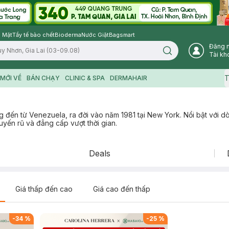
 Mặt
Tẩy tế bào chết
Bioderma
Nước Giặt
Bagsmart
Đăng 
Search icon
Tài kh
T
MỚI VỀ
BÁN CHẠY
CLINIC & SPA
DERMAHAIR
g đến từ Venezuela, ra đời vào năm 1981 tại New York. Nổi bật với d
quyến rũ và đẳng cấp vượt thời gian.
Deals
Giá thấp đến cao
Giá cao đến thấp
-
34
%
-
25
%