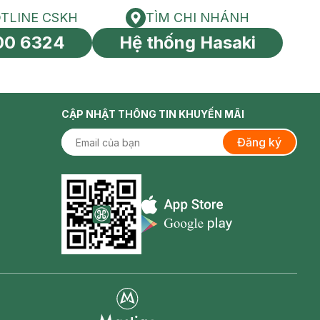
TLINE CSKH
TÌM CHI NHÁNH
HOTLINE CSKH
Tìm chi nhánh
00 6324
Hệ thống Hasaki
tín toàn cầu
CẬP NHẬT THÔNG TIN KHUYẾN MÃI
Đăng ký
Appstore icon
Goolge Play icon