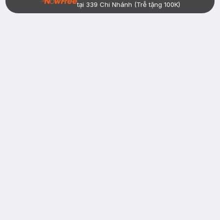
tại 339 Chi Nhánh (Trễ tặng 100K)
Bạn đã có tài khoản Hasaki?
Đăng nhập
return
nowfree
price