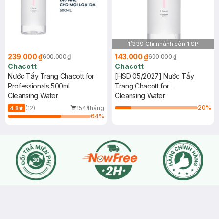
1/339 Chi nhánh còn 1 SP
239.000 ₫
143.000 ₫
600.000 ₫
600.000 ₫
Chacott
Chacott
Nước Tẩy Trang Chacott for
[HSD 05/2027] Nước Tẩy
Professionals 500ml
Trang Chacott for
Cleansing Water
Professionals 500ml
Cleansing Water
20
%
(12)
154/tháng
4.8
64
%