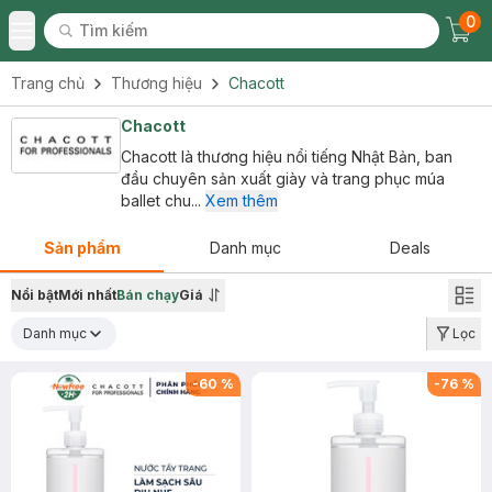
0
Tìm kiếm
Chec
Tìm kiếm
Toggle Menu
Trang chủ
Thương hiệu
Chacott
Chacott
Chacott là thương hiệu nổi tiếng Nhật Bản, ban
đầu chuyên sản xuất giày và trang phục múa
ballet chu...
Xem thêm
Sản phẩm
Danh mục
Deals
Nổi bật
Mới nhất
Bán chạy
Giá
Danh mục
Lọc
-
60
%
-
76
%