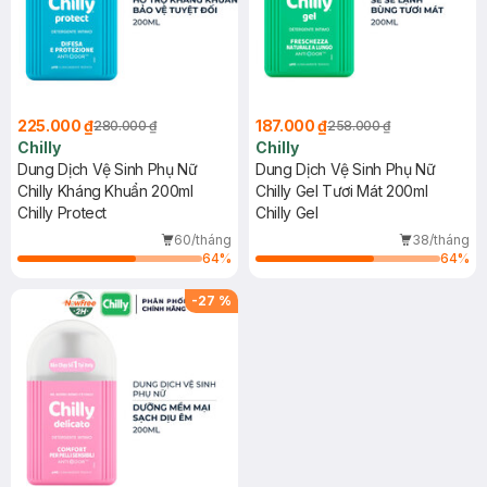
225.000 ₫
187.000 ₫
280.000 ₫
258.000 ₫
Chilly
Chilly
Dung Dịch Vệ Sinh Phụ Nữ
Dung Dịch Vệ Sinh Phụ Nữ
Chilly Kháng Khuẩn 200ml
Chilly Gel Tươi Mát 200ml
Chilly Protect
Chilly Gel
60/tháng
38/tháng
64
%
64
%
-
27
%