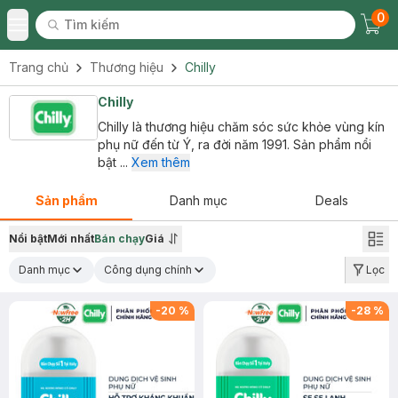
0
Tìm kiếm
Chec
Tìm kiếm
Toggle Menu
Trang chủ
Thương hiệu
Chilly
Chilly
Chilly là thương hiệu chăm sóc sức khỏe vùng kín
phụ nữ đến từ Ý, ra đời năm 1991. Sản phẩm nổi
bật ...
Xem thêm
Sản phẩm
Danh mục
Deals
Nổi bật
Mới nhất
Bán chạy
Giá
Danh mục
Công dụng chính
Lọc
-
20
%
-
28
%