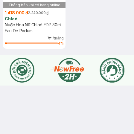
Thông báo khi có hàng online
1.418.000 ₫
2.240.000 ₫
Chloé
Nước Hoa Nữ Chloé EDP 30ml
Eau De Parfum
1/tháng
4
%