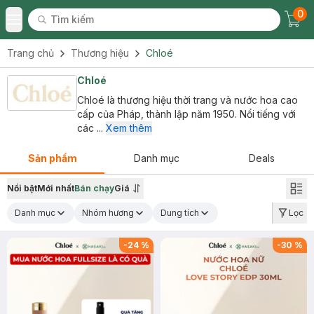
0
Tìm kiếm
Chec
Tìm kiếm
Toggle Menu
Trang chủ
Thương hiệu
Chloé
Chloé
Chloé là thương hiệu thời trang và nước hoa cao
cấp của Pháp, thành lập năm 1950. Nổi tiếng với
các ...
Xem thêm
Sản phẩm
Danh mục
Deals
Nổi bật
Mới nhất
Bán chạy
Giá
Danh mục
Nhóm hương
Dung tích
Lọc
-
24
%
-
30
%