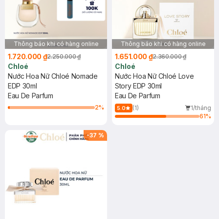
Thông báo khi có hàng online
Thông báo khi có hàng online
1.720.000 ₫
1.651.000 ₫
2.250.000 ₫
2.360.000 ₫
Chloé
Chloé
Nước Hoa Nữ Chloé Nomade
Nước Hoa Nữ Chloé Love
EDP 30ml
Story EDP 30ml
Eau De Parfum
Eau De Parfum
2
%
(1)
1/tháng
5.0
61
%
-
37
%