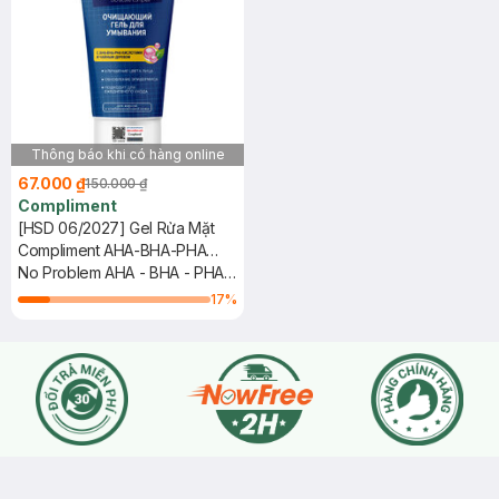
Thông báo khi có hàng online
67.000 ₫
150.000 ₫
Compliment
[HSD 06/2027] Gel Rửa Mặt
Compliment AHA-BHA-PHA
Tẩy Da Chết 200ml
No Problem AHA - BHA - PHA
& Tea Tree Cleansing Gel
17
%