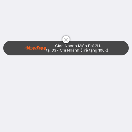
Chat i
Giao Nhanh Miễn Phí 2H.
tại 337 Chi Nhánh (Trễ tặng 100K)