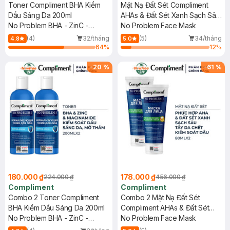
Toner Compliment BHA Kiềm
Mặt Nạ Đất Sét Compliment
Dầu Sáng Da 200ml
AHAs & Đất Sét Xanh Sạch Sâu
No Problem BHA - ZinC -
80ml
No Problem Face Mask
Niacinamide
(4)
32/tháng
(5)
34/tháng
4.8
5.0
64
%
12
%
-
20
%
-
61
%
180.000 ₫
178.000 ₫
224.000 ₫
456.000 ₫
Compliment
Compliment
Combo 2 Toner Compliment
Combo 2 Mặt Nạ Đất Sét
BHA Kiềm Dầu Sáng Da 200ml
Compliment AHAs & Đất Sét
No Problem BHA - ZinC -
Xanh Sạch Sâu 80ml
No Problem Face Mask
Niacinamide