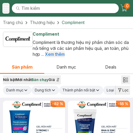
0
Tìm kiếm
Chec
Tìm kiếm
Toggle Menu
Trang chủ
Thương hiệu
Compliment
Compliment
Compliment là thương hiệu mỹ phẩm chăm sóc da
nổi tiếng với các sản phẩm hiệu quả, an toàn, phù
hợp ...
Xem thêm
Sản phẩm
Danh mục
Deals
Nổi bật
Mới nhất
Bán chạy
Giá
Danh mục
Dung tích
Thành phần nổi bật
Loại da
Lọc
C
-
62
%
-
55
%