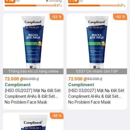
(4)
3/tháng
(5)
4.8
5.0
64
%
64
%
-
52
%
-
52
%
Thông báo khi có hàng online
1/337 Chi nhánh còn 1 SP
72.000 ₫
72.000 ₫
150.000 ₫
150.000 ₫
Compliment
Compliment
[HSD 05/2027] Mặt Nạ Đất Sét
[HSD 03/2027] Mặt Nạ Đất Sét
Compliment AHAs & Đất Sét
Compliment AHAs & Đất Sét
Xanh Sạch Sâu 80ml
No Problem Face Mask
Xanh Sạch Sâu 80ml
No Problem Face Mask
-
55
%