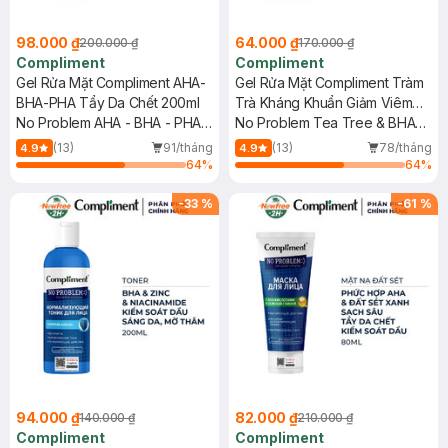
98.000 ₫
64.000 ₫
200.000 ₫
170.000 ₫
Compliment
Compliment
Gel Rửa Mặt Compliment AHA-
Gel Rửa Mặt Compliment Tràm
BHA-PHA Tẩy Da Chết 200ml
Trà Kháng Khuẩn Giảm Viêm
No Problem AHA - BHA - PHA
200ml
No Problem Tea Tree & BHA
& Tea Tree Cleansing Gel
Cleansing Gel
(13)
91/tháng
(13)
78/tháng
4.9
4.9
64
%
64
%
-
33
%
-
61
%
94.000 ₫
82.000 ₫
140.000 ₫
210.000 ₫
Compliment
Compliment