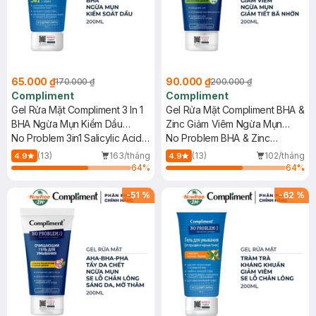
65.000 ₫
90.000 ₫
170.000 ₫
200.000 ₫
Compliment
Compliment
Gel Rửa Mặt Compliment 3 In 1
Gel Rửa Mặt Compliment BHA &
BHA Ngừa Mụn Kiềm Dầu
Zinc Giảm Viêm Ngừa Mụn
200ml
No Problem 3in1 Salicylic Acid
200ml
No Problem BHA & Zinc
Cleansing Gel
Cleansing Gel
(13)
163/tháng
(13)
102/tháng
4.9
4.9
64
%
64
%
-
51
%
-
62
%