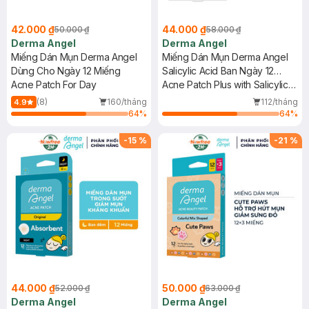
42.000 ₫
44.000 ₫
50.000 ₫
58.000 ₫
Derma Angel
Derma Angel
Miếng Dán Mụn Derma Angel
Miếng Dán Mụn Derma Angel
Dùng Cho Ngày 12 Miếng
Salicylic Acid Ban Ngày 12
Acne Patch For Day
Miếng
Acne Patch Plus with Salicylic
Acid Day
(8)
160/tháng
112/tháng
4.9
64
%
64
%
-
15
%
-
21
%
44.000 ₫
50.000 ₫
52.000 ₫
63.000 ₫
Derma Angel
Derma Angel