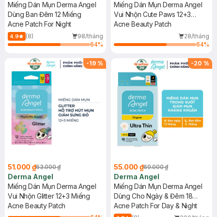
Miếng Dán Mụn Derma Angel
Miếng Dán Mụn Derma Angel
Dùng Ban Đêm 12 Miếng
Vui Nhộn Cute Paws 12+3
Acne Patch For Night
Miếng
Acne Beauty Patch
(8)
98/tháng
28/tháng
4.9
64
%
64
%
-
19
%
-
20
%
51.000 ₫
55.000 ₫
63.000 ₫
69.000 ₫
Derma Angel
Derma Angel
Miếng Dán Mụn Derma Angel
Miếng Dán Mụn Derma Angel
Vui Nhộn Glitter 12+3 Miếng
Dùng Cho Ngày & Đêm 18
Acne Beauty Patch
Miếng
Acne Patch For Day & Night