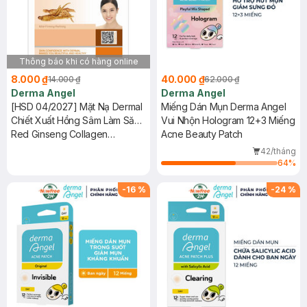
Thông báo khi có hàng online
8.000 ₫
40.000 ₫
14.000 ₫
62.000 ₫
Derma Angel
Derma Angel
[HSD 04/2027] Mặt Nạ Dermal
Miếng Dán Mụn Derma Angel
Chiết Xuất Hồng Sâm Làm Săn
Vui Nhộn Hologram 12+3 Miếng
Chắc Da 23g
Red Ginseng Collagen
Acne Beauty Patch
Essence Mask
42/tháng
64
%
-
16
%
-
24
%