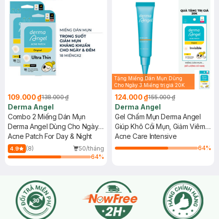
Tặng Miếng Dán Mụn Dùng
Cho Ngày 3 Miếng trị giá 20K
(SL có hạn)
109.000 ₫
124.000 ₫
138.000 ₫
155.000 ₫
Derma Angel
Derma Angel
Combo 2 Miếng Dán Mụn
Gel Chấm Mụn Derma Angel
Derma Angel Dùng Cho Ngày
Giúp Khô Cồi Mụn, Giảm Viêm
& Đêm 18 Miếng
Acne Patch For Day & Night
Mụn 10g
Acne Care Intensive
64
%
(8)
50/tháng
4.9
64
%