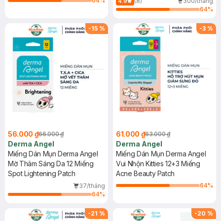
64
%
(8)
300/tháng
4.9
64
%
-
15
%
-
3
%
56.000 ₫
61.000 ₫
66.000 ₫
63.000 ₫
Derma Angel
Derma Angel
Miếng Dán Mụn Derma Angel
Miếng Dán Mụn Derma Angel
Mờ Thâm Sáng Da 12 Miếng
Vui Nhộn Kitties 12+3 Miếng
Spot Lightening Patch
Acne Beauty Patch
64
%
37/tháng
64
%
-
21
%
-
20
%