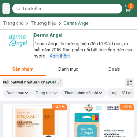
0
Tìm kiếm
Chec
Tìm kiếm
Toggle Menu
Trang chủ
Thương hiệu
Derma Angel
Derma Angel
Derma Angel là thương hiệu đến từ Đài Loan, ra
mắt năm 2016. Sản phẩm nổi bật là miếng dán mụn
hydro...
Xem thêm
Sản phẩm
Danh mục
Deals
Nổi bật
Mới nhất
Bán chạy
Giá
Danh mục
Dung tích
Thành phần nổi bật
Loại da
Lọc
C
-
43
%
-
35
%