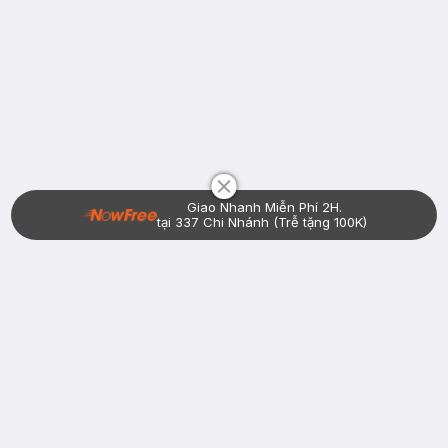
Chat i
Giao Nhanh Miễn Phí 2H.
tại 337 Chi Nhánh (Trễ tặng 100K)