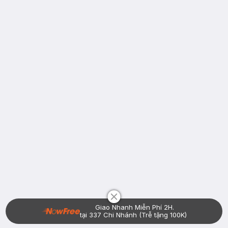
Chat i
Giao Nhanh Miễn Phí 2H.
tại 337 Chi Nhánh (Trễ tặng 100K)