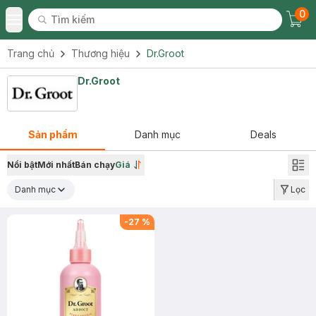
0
Tìm kiếm
Chec
Tìm kiếm
Toggle Menu
Trang chủ
Thương hiệu
Dr.Groot
Dr.Groot
Sản phẩm
Danh mục
Deals
Nổi bật
Mới nhất
Bán chạy
Giá
Danh mục
Lọc
-
27
%