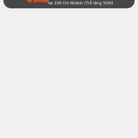
tại 339 Chi Nhánh (Trễ tặng 100K)
Bạn đã có tài khoản Hasaki?
Đăng nhập
return
nowfree
price