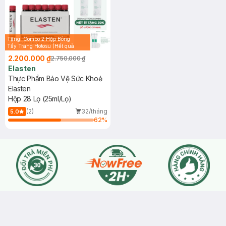
Tặng: Combo 2 Hộp Bông
Tẩy Trang Hotosu (Hết quà
tặng 30k)
2.200.000 ₫
2.750.000 ₫
Elasten
Thực Phẩm Bảo Vệ Sức Khoẻ
Elasten
Hộp 28 Lọ (25ml/Lọ)
(2)
32/tháng
5.0
62
%