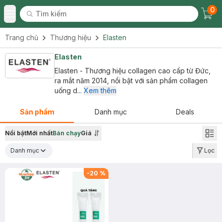
0
Tìm kiếm
Chec
Tìm kiếm
Toggle Menu
Trang chủ
Thương hiệu
Elasten
Elasten
Elasten - Thương hiệu collagen cao cấp từ Đức,
ra mắt năm 2014, nổi bật với sản phẩm collagen
uống d...
Xem thêm
Sản phẩm
Danh mục
Deals
Nổi bật
Mới nhất
Bán chạy
Giá
Danh mục
Lọc
-
20
%