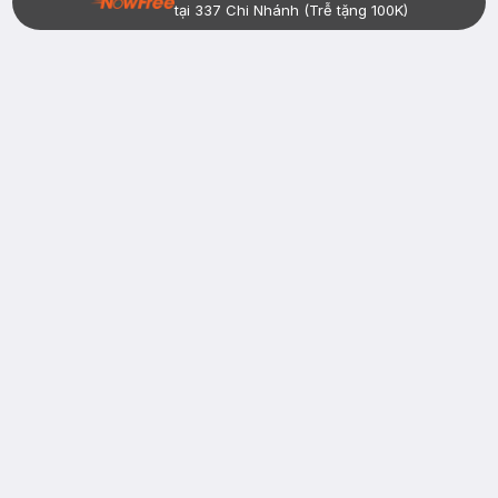
tại 337 Chi Nhánh (Trễ tặng 100K)
Bạn đã có tài khoản Hasaki?
Đăng nhập
return
nowfree
price