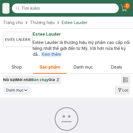
0
Tìm kiếm
Chec
Tìm kiếm
Toggle Menu
Trang chủ
Thương hiệu
Estee Lauder
Estee Lauder
Estée Lauder là thương hiệu mỹ phẩm cao cấp nổi
tiếng nhất thế giới đến từ Mỹ. Với hơn nửa thế kỷ
dẫ...
Xem thêm
Shop
Sản phẩm
Danh mục
Deals
Nổi bật
Mới nhất
Bán chạy
Giá
Danh mục
Lọc