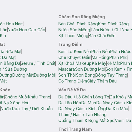
Chăm Sóc Răng Miệng
ớc Hoa Nam
Bàn Chải Đánh Răng
Kem Đánh Răng
Thân
Nước Hoa Cao Cấp
Nước Súc Miệng
Tăm Nước / Chỉ Nha 
Kín
Xịt Thơm Miệng
Bàn Chải Điện
Mặt
Trang Điểm
ữa Rửa Mặt
Kem Lót
Kem Nền
Phấn Nền
Phấn Nước
t Da Mặt
Che Khuyết Điểm
Má Hồng
Phấn Phủ
ân Bằng Da
Serum / Tinh Chất
Xịt Khoá Makeup
Kẻ Mày
Kẻ Mắt
Phấn 
n / Sữa Dưỡng
Mascara
Son Dưỡng Môi
Son Kem / Tin
 Dưỡng
Dưỡng Mắt
Dưỡng Môi
Son Thỏi
Son Bóng
Bông Tẩy Trang
Mặt
Cọ Trang Điểm
Giấy Thấm Dầu
 Khỏe
Vấn Đề Về Da
ân
Chống Muỗi
Khẩu Trang
Da Dầu / Lỗ Chân Lông To
Da Khô / M
t Nạ Xông Hơi
Da Lão Hóa
Da Mụn
Da Nhạy Cảm / Kí
g
Nước Rửa Tay / Diệt Khuẩn
Da Nhạy Cảm / Kích Ứng
Da Xỉn Màu
Thâm / Nám / Tàn Nhang
Quầng Thâm & Bọng Mắt
Sẹo
Viêm Da
Thời Trang Nam