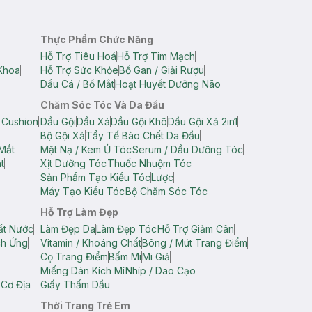
Thực Phẩm Chức Năng
Hỗ Trợ Tiêu Hoá
Hỗ Trợ Tim Mạch
Khoa
Hỗ Trợ Sức Khỏe
Bổ Gan / Giải Rượu
Dầu Cá / Bổ Mắt
Hoạt Huyết Dưỡng Não
Chăm Sóc Tóc Và Da Đầu
 Cushion
Dầu Gội
Dầu Xả
Dầu Gội Khô
Dầu Gội Xả 2in1
Bộ Gội Xả
Tẩy Tế Bào Chết Da Đầu
Mắt
Mặt Nạ / Kem Ủ Tóc
Serum / Dầu Dưỡng Tóc
t
Xịt Dưỡng Tóc
Thuốc Nhuộm Tóc
Sản Phẩm Tạo Kiểu Tóc
Lược
Máy Tạo Kiểu Tóc
Bộ Chăm Sóc Tóc
Hỗ Trợ Làm Đẹp
ất Nước
Làm Đẹp Da
Làm Đẹp Tóc
Hỗ Trợ Giảm Cân
ch Ứng
Vitamin / Khoáng Chất
Bông / Mút Trang Điểm
Cọ Trang Điểm
Bấm Mi
Mi Giả
Miếng Dán Kích Mí
Nhíp / Dao Cạo
 Cơ Địa
Giấy Thấm Dầu
Thời Trang Trẻ Em