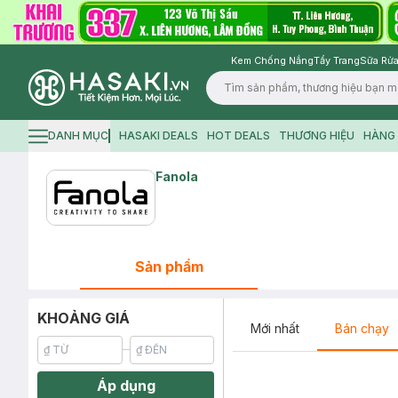
Kem Chống Nắng
Tẩy Trang
Sữa Rửa
Logo
DANH MỤC
HASAKI DEALS
HOT DEALS
THƯƠNG HIỆU
HÀNG 
Hamburger icon
Fanola
Sản phẩm
KHOẢNG GIÁ
Mới nhất
Bán chạy
Áp dụng