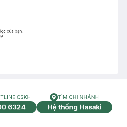
lọc của bạn.
é!
TLINE CSKH
TÌM CHI NHÁNH
HOTLINE CSKH
Tìm chi nhánh
00 6324
Hệ thống Hasaki
tín toàn cầu