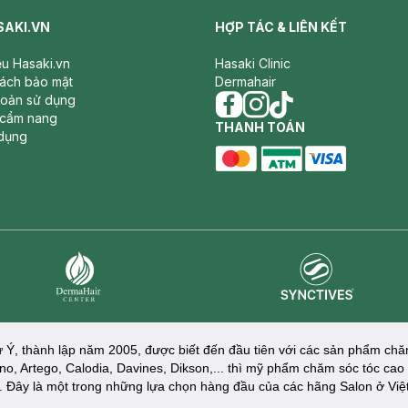
SAKI.VN
HỢP TÁC & LIÊN KẾT
iệu Hasaki.vn
Hasaki Clinic
sách bảo mật
Dermahair
hoản sử dụng
 cẩm nang
facebook
THANH TOÁN
instagram
tiktok
dụng
master card
ATM card
visa card
Synctives
Dermahair
 Ý, thành lập năm 2005, được biết đến đầu tiên với các sản phẩm chă
ano, Artego, Calodia, Davines, Dikson,... thì mỹ phẩm chăm sóc tóc ca
. Đây là một trong những lựa chọn hàng đầu của các hãng Salon ở Việ