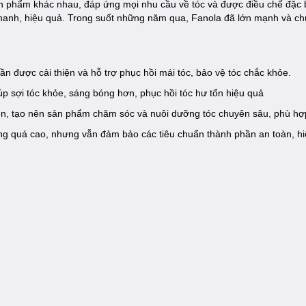
n phẩm khác nhau, đáp ứng mọi nhu cầu về tóc và được điều chế đặc 
n nhanh, hiệu quả. Trong suốt những năm qua, Fanola đã lớn mạnh và chứ
n được cải thiện và hỗ trợ phục hồi mái tóc, bảo vệ tóc chắc khỏe.
úp sợi tóc khỏe, sáng bóng hơn, phục hồi tóc hư tổn hiệu quả
iên, tạo nên sản phẩm chăm sóc và nuôi dưỡng tóc chuyên sâu, phù hợp
ng quá cao, nhưng vẫn đảm bảo các tiêu chuẩn thành phần an toàn, hi