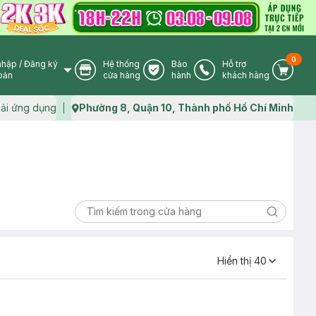
0
nhập
/
Đăng ký
Hệ thống
Bảo
Hỗ trợ
User Icon
Store Icon
Warranty Icon
Phone Icon
Cart I
oản
cửa hàng
hành
khách hàng
ải ứng dụng
Phường 8, Quận 10, Thành phố Hồ Chí Minh
Map icon
Search ic
Hiển thị
40