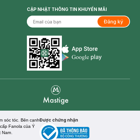
CẬP NHẬT THÔNG TIN KHUYẾN MÃI
Đăng ký
Appstore icon
Goolge Play icon
Mastige
Được chứng nhận
m sóc tóc. Bên cạnh
o cấp Fanola của Ý
t Nam.