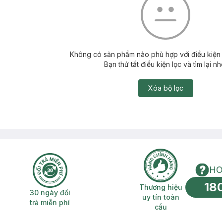
Không có sản phẩm nào phù hợp với điều kiện 
Bạn thử tắt điều kiện lọc và tìm lại nh
Xóa bộ lọc
HO
18
n phí 2H
30 ngày đổi trả miễn phí
Thương hiệu uy 
Thương hiệu
30 ngày đổi
uy tín toàn
trả miễn phí
cầu