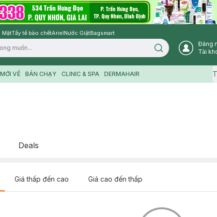
 Mặt
Tẩy tế bào chết
Ariel
Nước Giặt
Bagsmart
Đăng 
Search icon
Tài kh
T
MỚI VỀ
BÁN CHẠY
CLINIC & SPA
DERMAHAIR
Deals
Giá thấp đến cao
Giá cao đến thấp