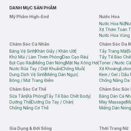
DANH MỤC SẢN PHẨM
Mỹ Phẩm High-End
Nước Hoa
Nước Hoa Nữ
Nư
Xịt Thơm Toàn 
Nước Hoa Vùng 
Chăm Sóc Cá Nhân
Chăm Sóc Da 
Băng Vệ Sinh
Khăn Giấy / Khăn Ướt
Tẩy Trang Mặt
S
Khử Mùi / Làm Thơm Phòng
Dao Cạo Râu
Tẩy Tế Bào Chế
Bọt Cạo Râu
Miếng Dán Nóng
Mặt Nạ Xông Hơi
Toner / Nước C
Nước Rửa Tay / Diệt Khuẩn
Chống Muỗi
Xịt Khoáng
Lotio
Dung Dịch Vệ Sinh
Miếng Dán Ngực
Kem / Gel / Dầu
Bông / Mút Trang Điểm
Chống Nắng Da 
Chăm Sóc Cơ Thể
Chăm Sóc Sức
Sữa Tắm
Xà Phòng
Tẩy Tế Bào Chết Body
Băng Dán Cá Nh
Dưỡng Thể
Dưỡng Da Tay / Chân
Máy Massage
Mặ
Chống Nắng Cơ Thể
Miếng Dán Nón
Gia Dụng & Đời Sống
Thời Trang Nữ