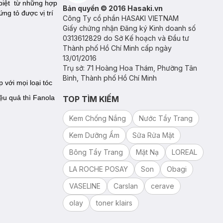
biệt từ những hợp
Bản quyền © 2016 Hasaki.vn
ng tỏ được vị trí
Công Ty cổ phần HASAKI VIETNAM
Giấy chứng nhận Đăng ký Kinh doanh số
0313612829 do Sở Kế hoạch và Đầu tư
Thành phố Hồ Chí Minh cấp ngày
13/01/2016
Trụ sở: 71 Hoàng Hoa Thám, Phường Tân
Bình, Thành phố Hồ Chí Minh
 với mọi loại tóc
ệu quả thì Fanola
TOP TÌM KIẾM
Kem Chống Nắng
Nước Tẩy Trang
Kem Dưỡng Ẩm
Sữa Rửa Mặt
Bông Tẩy Trang
Mặt Nạ
LOREAL
LA ROCHE POSAY
Son
Obagi
VASELINE
Carslan
cerave
olay
toner klairs