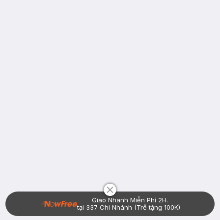
Chat i
Giao Nhanh Miễn Phí 2H.
tại 337 Chi Nhánh (Trễ tặng 100K)