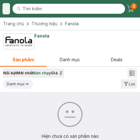
0
Tìm kiếm
Chec
Tìm kiếm
Toggle Menu
Trang chủ
Thương hiệu
Fanola
Fanola
Sản phẩm
Danh mục
Deals
Nổi bật
Mới nhất
Bán chạy
Giá
Danh mục
Lọc
Hiện chưa có sản phẩm nào