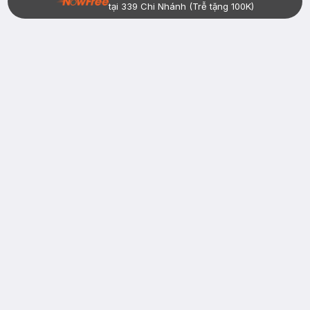
tại 339 Chi Nhánh (Trễ tặng 100K)
Bạn đã có tài khoản Hasaki?
Đăng nhập
return
nowfree
price