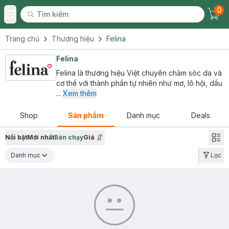
0
Tìm kiếm
Chec
Tìm kiếm
Toggle Menu
Trang chủ
Thương hiệu
Felina
Felina
Felina là thương hiệu Việt chuyên chăm sóc da và
cơ thể với thành phần tự nhiên như mơ, lô hội, dầu
...
Xem thêm
Shop
Sản phẩm
Danh mục
Deals
Nổi bật
Mới nhất
Bán chạy
Giá
Danh mục
Lọc