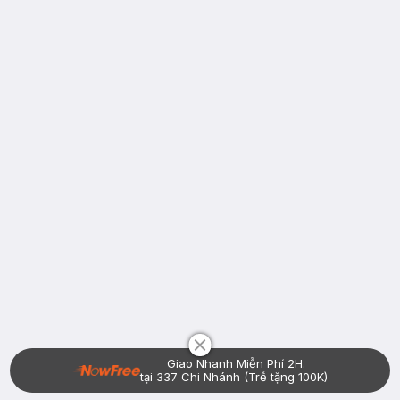
Chat i
Giao Nhanh Miễn Phí 2H.
tại 337 Chi Nhánh (Trễ tặng 100K)