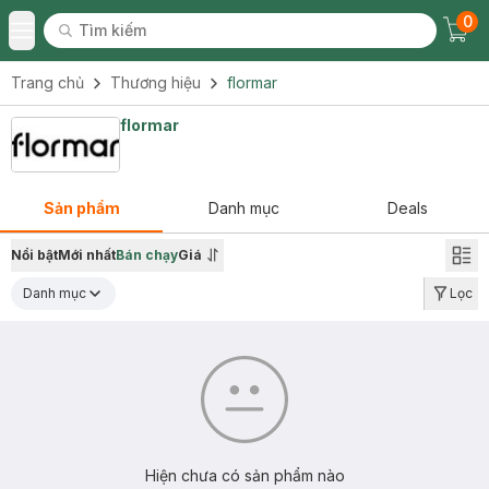
0
Tìm kiếm
Chec
Tìm kiếm
Toggle Menu
Trang chủ
Thương hiệu
flormar
flormar
Sản phẩm
Danh mục
Deals
Nổi bật
Mới nhất
Bán chạy
Giá
Danh mục
Lọc
Hiện chưa có sản phẩm nào