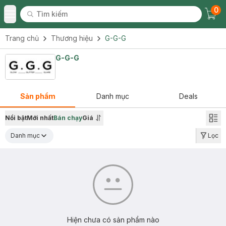
0
Tìm kiếm
Chec
Tìm kiếm
Toggle Menu
Trang chủ
Thương hiệu
G-G-G
G-G-G
Sản phẩm
Danh mục
Deals
Nổi bật
Mới nhất
Bán chạy
Giá
Danh mục
Lọc
Hiện chưa có sản phẩm nào