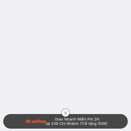
Chat i
Giao Nhanh Miễn Phí 2H.
tại 339 Chi Nhánh (Trễ tặng 100K)