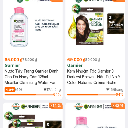
65.000 ₫
69.000 ₫
78.000 ₫
89.000 ₫
Garnier
Garnier
Nước Tẩy Trang Garnier Dành
Kem Nhuộm Tóc Garnier 3
Cho Da Nhạy Cảm 125ml
Darkest Brown - Nâu Tự Nhiên
Micellar Cleansing Water For
30g
Color Naturals Crème Riche
Sensitive Skin
(69)
17/tháng
16/tháng
4.9
64
%
64
%
-
14
%
-
42
%