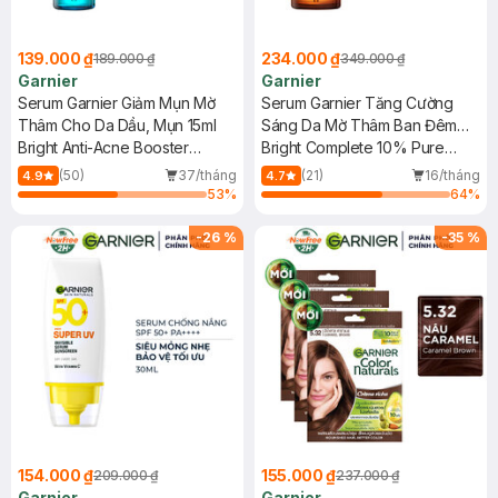
139.000 ₫
234.000 ₫
189.000 ₫
349.000 ₫
Garnier
Garnier
Serum Garnier Giảm Mụn Mờ
Serum Garnier Tăng Cường
Thâm Cho Da Dầu, Mụn 15ml
Sáng Da Mờ Thâm Ban Đêm
Bright Anti-Acne Booster
30ml
Bright Complete 10% Pure
Serum
Vitamin C Night Serum
(50)
37/tháng
(21)
16/tháng
4.9
4.7
53
%
64
%
-
26
%
-
35
%
154.000 ₫
155.000 ₫
209.000 ₫
237.000 ₫
Garnier
Garnier