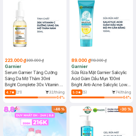
223.000 ₫
89.000 ₫
309.000 ₫
119.000 ₫
Garnier
Garnier
Serum Garnier Tăng Cường
Sữa Rửa Mặt Garnier Salicylic
Sáng Da Mờ Thâm 30ml
Acid Giảm Dầu Mụn 100ml
Bright Complete 30x Vitamin C
Bright Anti-Acne Salicylic Low
Booster Serum
PH Gel Wash
(21)
32/tháng
(5)
74/tháng
4.7
5.0
64
%
64
%
-
46
%
-
30
%