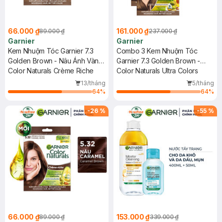
66.000 ₫
161.000 ₫
89.000 ₫
237.000 ₫
Garnier
Garnier
Kem Nhuộm Tóc Garnier 7.3
Combo 3 Kem Nhuộm Tóc
Golden Brown - Nâu Ánh Vàng
Garnier 7.3 Golden Brown -
30g
Color Naturals Crème Riche
Nâu Ánh Vàng 30g
Color Naturals Ultra Colors
13/tháng
5/tháng
64
%
64
%
-
26
%
-
55
%
66.000 ₫
153.000 ₫
89.000 ₫
339.000 ₫