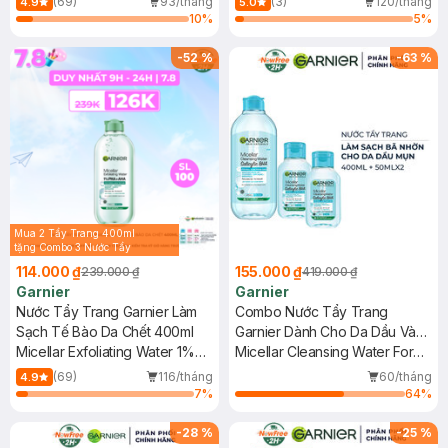
(69)
93/tháng
(3)
120/tháng
4.9
5.0
10
%
5
%
-
52
%
-
63
%
Mua 2 Tẩy Trang 400ml
tặng Combo 3 Nước Tẩy
Trang 50ml (Màu Ngẫu
114.000 ₫
155.000 ₫
239.000 ₫
419.000 ₫
Nhiên)
Garnier
Garnier
Nước Tẩy Trang Garnier Làm
Combo Nước Tẩy Trang
Sạch Tế Bào Da Chết 400ml
Garnier Dành Cho Da Dầu Và
Micellar Exfoliating Water 1%
Mụn 400ml+50mlx2
Micellar Cleansing Water For
PHA+AHA
Oily & Acne-Prone Skin
(69)
116/tháng
60/tháng
4.9
7
%
64
%
-
28
%
-
25
%