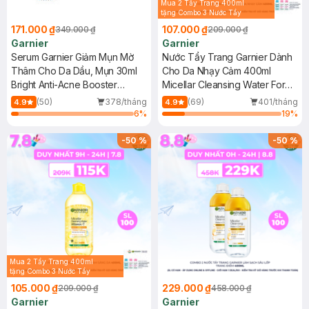
Mua 2 Tẩy Trang 400ml
tặng Combo 3 Nước Tẩy
Trang 50ml (Màu Ngẫu
171.000 ₫
107.000 ₫
349.000 ₫
209.000 ₫
Nhiên)
Garnier
Garnier
Serum Garnier Giảm Mụn Mờ
Nước Tẩy Trang Garnier Dành
Thâm Cho Da Dầu, Mụn 30ml
Cho Da Nhạy Cảm 400ml
Bright Anti-Acne Booster
Micellar Cleansing Water For
Serum
Sensitive Skin
(50)
378/tháng
(69)
401/tháng
4.9
4.9
6
%
19
%
-
50
%
-
50
%
Mua 2 Tẩy Trang 400ml
tặng Combo 3 Nước Tẩy
Trang 50ml (Màu Ngẫu
105.000 ₫
229.000 ₫
209.000 ₫
458.000 ₫
Nhiên)
Garnier
Garnier