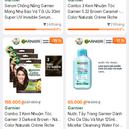
Serum Chống Nắng Garnier
Combo 3 Kem Nhuộm Tóc
Mỏng Nhẹ Bảo Vệ Tối Ưu 30ml
Garnier 5.32 Brown Caramel -
Super UV Invisible Serum
Nâu Caramel 30g
Color Naturals Crème Riche
Sunscreen SPF50+ PA++++
24/tháng
21/tháng
64
%
64
%
-
35
%
-
17
%
155.000 ₫
65.000 ₫
237.000 ₫
78.000 ₫
Garnier
Garnier
Combo 3 Kem Nhuộm Tóc
Nước Tẩy Trang Garnier Dành
Garnier 3 Darkest Brown - Nâu
Cho Da Dầu Và Mụn 125ml
Tự Nhiên 30g
Color Naturals Crème Riche
(Mới)
Micellar Cleansing Water For