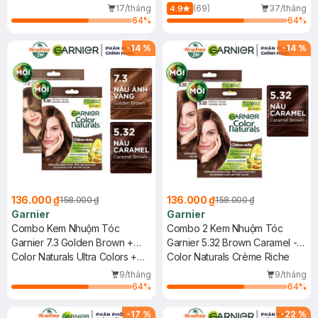
Oily & Acne-Prone Skin New
17/tháng
(69)
37/tháng
4.9
64
%
64
%
-
14
%
-
14
%
136.000 ₫
136.000 ₫
158.000 ₫
158.000 ₫
Garnier
Garnier
Combo Kem Nhuộm Tóc
Combo 2 Kem Nhuộm Tóc
Garnier 7.3 Golden Brown +
Garnier 5.32 Brown Caramel -
5.32 Brown Caramel 30gx2
Color Naturals Ultra Colors +
Nâu Caramel 30g
Color Naturals Crème Riche
Color Naturals Crème Riche
9/tháng
9/tháng
64
%
64
%
-
17
%
-
22
%