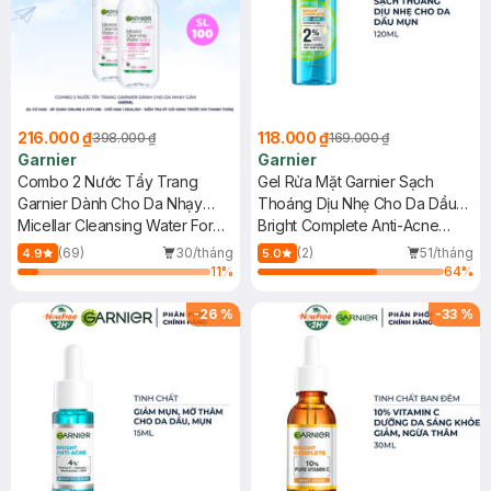
216.000 ₫
118.000 ₫
398.000 ₫
169.000 ₫
Garnier
Garnier
Combo 2 Nước Tẩy Trang
Gel Rửa Mặt Garnier Sạch
Garnier Dành Cho Da Nhạy
Thoáng Dịu Nhẹ Cho Da Dầu
Cảm 400ml
Micellar Cleansing Water For
Mụn 120ml
Bright Complete Anti-Acne
Sensitive Skin
Cleansing Gel
(69)
30/tháng
(2)
51/tháng
4.9
5.0
11
%
64
%
-
26
%
-
33
%