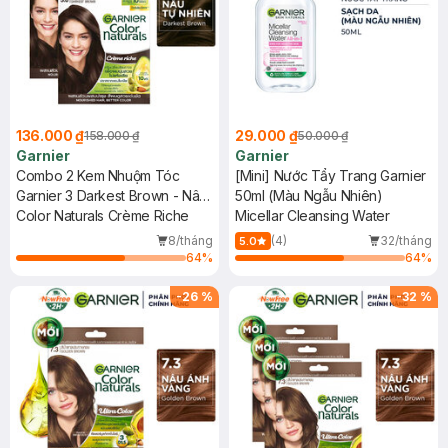
136.000 ₫
29.000 ₫
158.000 ₫
50.000 ₫
Garnier
Garnier
Combo 2 Kem Nhuộm Tóc
[Mini] Nước Tẩy Trang Garnier
Garnier 3 Darkest Brown - Nâu
50ml (Màu Ngẫu Nhiên)
Tự Nhiên 30g
Color Naturals Crème Riche
Micellar Cleansing Water
8/tháng
(4)
32/tháng
5.0
64
%
64
%
-
26
%
-
32
%