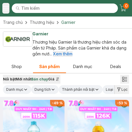
0
Tìm kiếm
Chec
Tìm kiếm
Toggle Menu
Trang chủ
Thương hiệu
Garnier
Garnier
Thương hiệu Garnier là thương hiệu chăm sóc da
đến từ Pháp. Sản phẩm của Garnier khá đa dạng
gồm nướ...
Xem thêm
Shop
Sản phẩm
Danh mục
Deals
Nổi bật
Mới nhất
Bán chạy
Giá
Danh mục
Dung tích
Thành phần nổi bật
Loại da
Lọc
C
-
49
%
-
53
%