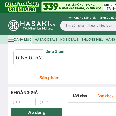
Kem Chống Nắng
Tẩy Trang
Sữa Rửa
Logo
DANH MỤC
HASAKI DEALS
HOT DEALS
THƯƠNG HIỆU
HÀNG 
Hamburger icon
Gina Glam
Sản phẩm
KHOẢNG GIÁ
Mới nhất
Bán chạy
Áp dụng