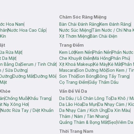
Chăm Sóc Răng Miệng
ớc Hoa Nam
Bàn Chải Đánh Răng
Kem Đánh Răng
Thân
Nước Hoa Cao Cấp
Nước Súc Miệng
Tăm Nước / Chỉ Nha 
Kín
Xịt Thơm Miệng
Bàn Chải Điện
Mặt
Trang Điểm
ữa Rửa Mặt
Kem Lót
Kem Nền
Phấn Nền
Phấn Nước
t Da Mặt
Che Khuyết Điểm
Má Hồng
Phấn Phủ
ân Bằng Da
Serum / Tinh Chất
Xịt Khoá Makeup
Kẻ Mày
Kẻ Mắt
Phấn 
n / Sữa Dưỡng
Mascara
Son Dưỡng Môi
Son Kem / Tin
 Dưỡng
Dưỡng Mắt
Dưỡng Môi
Son Thỏi
Son Bóng
Bông Tẩy Trang
Mặt
Cọ Trang Điểm
Giấy Thấm Dầu
 Khỏe
Vấn Đề Về Da
ân
Chống Muỗi
Khẩu Trang
Da Dầu / Lỗ Chân Lông To
Da Khô / M
t Nạ Xông Hơi
Da Lão Hóa
Da Mụn
Da Nhạy Cảm / Kí
g
Nước Rửa Tay / Diệt Khuẩn
Da Nhạy Cảm / Kích Ứng
Da Xỉn Màu
Thâm / Nám / Tàn Nhang
Quầng Thâm & Bọng Mắt
Sẹo
Viêm Da
Thời Trang Nam