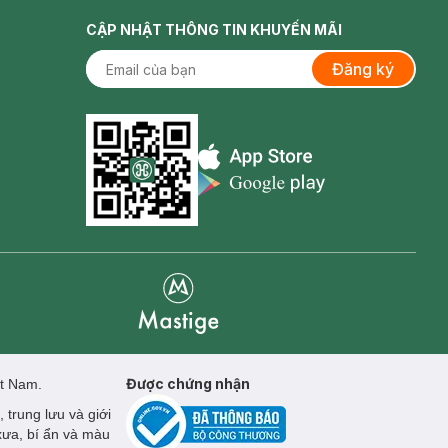
CẬP NHẬT THÔNG TIN KHUYẾN MÃI
Đăng ký
Appstore icon
Goolge Play icon
Mastige
Được chứng nhận
ệt Nam.
 trung lưu và giới
xưa, bí ẩn và màu