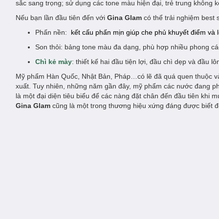
sắc sang trọng; sử dụng các tone màu hiện đại, trẻ trung không
Nếu bạn lần đầu tiên đến với
Gina Glam
có thể trải nghiệm best 
Phấn nền:
kết cấu phấn mịn giúp che phủ khuyết điểm và l
Son thỏi: bảng tone màu đa dạng, phù hợp nhiều phong các
Chì kẻ mày
: thiết kế hai đầu tiện lợi, đầu chì dẹp và đầ
Mỹ phẩm Hàn Quốc, Nhật Bản, Pháp…có lẽ đã quá quen thuộc và n
xuất. Tuy nhiên, những năm gần đây, mỹ phẩm các nước đang phá
là một đại diện tiêu biểu để các nàng đặt chân đến đầu tiên khi
Gina Glam
cũng là một trong thương hiệu xứng đáng được biết 