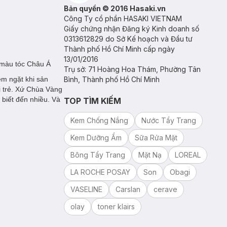
Bản quyền © 2016 Hasaki.vn
Công Ty cổ phần HASAKI VIETNAM
Giấy chứng nhận Đăng ký Kinh doanh số
0313612829 do Sở Kế hoạch và Đầu tư
Thành phố Hồ Chí Minh cấp ngày
13/01/2016
p màu tóc Châu Á
Trụ sở: 71 Hoàng Hoa Thám, Phường Tân
êm ngặt khi sản
Bình, Thành phố Hồ Chí Minh
i trẻ. Xứ Chùa Vàng
 biết đến nhiều. Và
TOP TÌM KIẾM
Kem Chống Nắng
Nước Tẩy Trang
Kem Dưỡng Ẩm
Sữa Rửa Mặt
Bông Tẩy Trang
Mặt Nạ
LOREAL
LA ROCHE POSAY
Son
Obagi
VASELINE
Carslan
cerave
olay
toner klairs