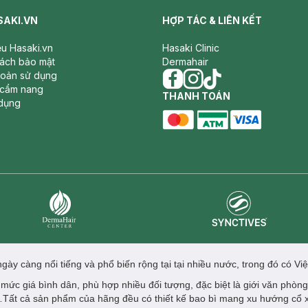
SAKI.VN
HỢP TÁC & LIÊN KẾT
iệu Hasaki.vn
Hasaki Clinic
sách bảo mật
Dermahair
hoản sử dụng
 cẩm nang
facebook
THANH TOÁN
instagram
tiktok
dụng
master card
ATM card
visa card
Synctives
Dermahair
ày càng nổi tiếng và phổ biến rộng tại tại nhiều nước, trong đó có Vi
i mức giá bình dân, phù hợp nhiều đối tượng, đặc biệt là giới văn phòng,
…Tất cả sản phẩm của hãng đều có thiết kế bao bì mang xu hướng cổ 