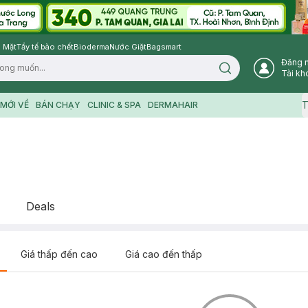
 Mặt
Tẩy tế bào chết
Bioderma
Nước Giặt
Bagsmart
Đăng 
Search icon
Tài kh
T
MỚI VỀ
BÁN CHẠY
CLINIC & SPA
DERMAHAIR
Deals
Giá thấp đến cao
Giá cao đến thấp