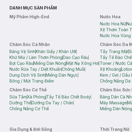
DANH MỤC SẢN PHẨM
Mỹ Phẩm High-End
Nước Hoa
Nước Hoa Nữ
Nư
Xịt Thơm Toàn 
Nước Hoa Vùng 
Chăm Sóc Cá Nhân
Chăm Sóc Da 
Băng Vệ Sinh
Khăn Giấy / Khăn Ướt
Tẩy Trang Mặt
S
Khử Mùi / Làm Thơm Phòng
Dao Cạo Râu
Tẩy Tế Bào Chế
Bọt Cạo Râu
Miếng Dán Nóng
Mặt Nạ Xông Hơi
Toner / Nước C
Nước Rửa Tay / Diệt Khuẩn
Chống Muỗi
Xịt Khoáng
Lotio
Dung Dịch Vệ Sinh
Miếng Dán Ngực
Kem / Gel / Dầu
Bông / Mút Trang Điểm
Chống Nắng Da 
Chăm Sóc Cơ Thể
Chăm Sóc Sức
Sữa Tắm
Xà Phòng
Tẩy Tế Bào Chết Body
Băng Dán Cá Nh
Dưỡng Thể
Dưỡng Da Tay / Chân
Máy Massage
Mặ
Chống Nắng Cơ Thể
Miếng Dán Nón
Gia Dụng & Đời Sống
Thời Trang Nữ