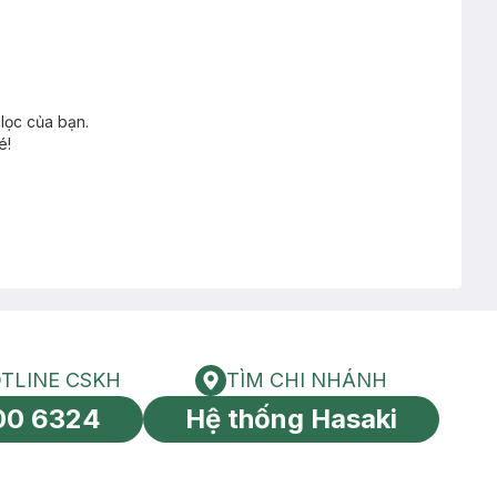
lọc của bạn.
é!
TLINE CSKH
TÌM CHI NHÁNH
HOTLINE CSKH
Tìm chi nhánh
00 6324
Hệ thống Hasaki
tín toàn cầu