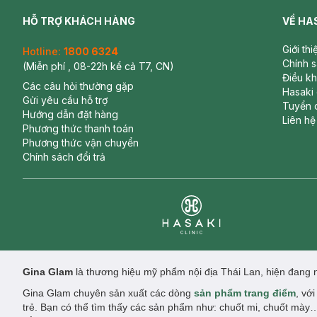
HỖ TRỢ KHÁCH HÀNG
VỀ HA
Giới th
Hotline:
1800 6324
Chính 
(Miễn phí , 08-22h kể cả T7, CN)
Điều k
Các câu hỏi thường gặp
Hasaki
Gửi yêu cầu hỗ trợ
Tuyển 
Hướng dẫn đặt hàng
Liên hệ
Phương thức thanh toán
Phương thức vận chuyển
Chính sách đổi trả
Clinic
Gina Glam
là thương hiệu mỹ phẩm nội địa Thái Lan, hiện đang ng
Gina Glam chuyên sản xuất các dòng
sản phẩm trang điểm
, vớ
trẻ.
Bạn có thể tìm thấy các sản phẩm như: chuốt mi, chuốt mày