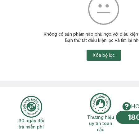
Không có sản phẩm nào phù hợp với điều kiện 
Bạn thử tắt điều kiện lọc và tìm lại nh
Xóa bộ lọc
HO
18
n phí 2H
30 ngày đổi trả miễn phí
Thương hiệu uy 
Thương hiệu
30 ngày đổi
uy tín toàn
trả miễn phí
cầu