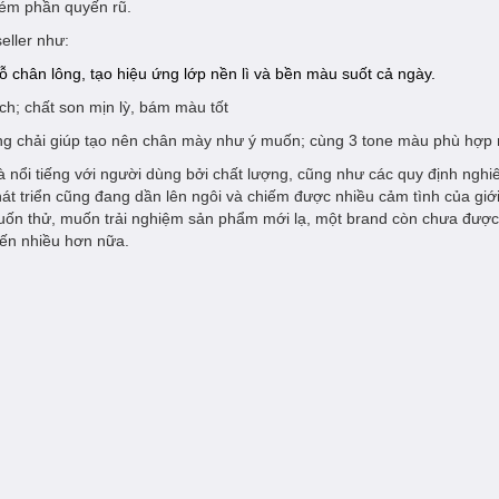
 kém phần quyến rũ.
seller như:
ỗ chân lông, tạo hiệu ứng lớp nền lì và bền màu suốt cả ngày.
h; chất son mịn lỳ, bám màu tốt
u lông chải giúp tạo nên chân mày như ý muốn; cùng 3 tone màu phù hợ
ổi tiếng với người dùng bởi chất lượng, cũng như các quy định nghi
t triển cũng đang dần lên ngôi và chiếm được nhiều cảm tình của giớ
 muốn thử, muốn trải nghiệm sản phẩm mới lạ, một brand còn chưa được
đến nhiều hơn nữa.