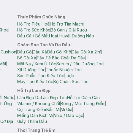
Thực Phẩm Chức Năng
Hỗ Trợ Tiêu Hoá
Hỗ Trợ Tim Mạch
Khoa
Hỗ Trợ Sức Khỏe
Bổ Gan / Giải Rượu
Dầu Cá / Bổ Mắt
Hoạt Huyết Dưỡng Não
Chăm Sóc Tóc Và Da Đầu
 Cushion
Dầu Gội
Dầu Xả
Dầu Gội Khô
Dầu Gội Xả 2in1
Bộ Gội Xả
Tẩy Tế Bào Chết Da Đầu
Mắt
Mặt Nạ / Kem Ủ Tóc
Serum / Dầu Dưỡng Tóc
t
Xịt Dưỡng Tóc
Thuốc Nhuộm Tóc
Sản Phẩm Tạo Kiểu Tóc
Lược
Máy Tạo Kiểu Tóc
Bộ Chăm Sóc Tóc
Hỗ Trợ Làm Đẹp
ất Nước
Làm Đẹp Da
Làm Đẹp Tóc
Hỗ Trợ Giảm Cân
ch Ứng
Vitamin / Khoáng Chất
Bông / Mút Trang Điểm
Cọ Trang Điểm
Bấm Mi
Mi Giả
Miếng Dán Kích Mí
Nhíp / Dao Cạo
 Cơ Địa
Giấy Thấm Dầu
Thời Trang Trẻ Em