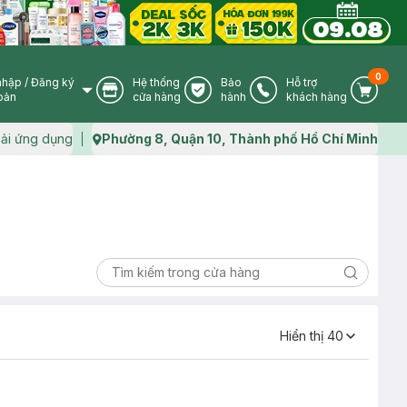
0
nhập
/
Đăng ký
Hệ thống
Bảo
Hỗ trợ
User Icon
Store Icon
Warranty Icon
Phone Icon
Cart I
oản
cửa hàng
hành
khách hàng
ải ứng dụng
Phường 8, Quận 10, Thành phố Hồ Chí Minh
Map icon
Search ic
Hiển thị
40