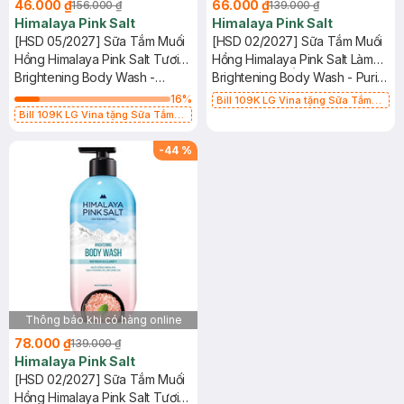
46.000 ₫
66.000 ₫
156.000 ₫
139.000 ₫
Himalaya Pink Salt
Himalaya Pink Salt
[HSD 05/2027] Sữa Tắm Muối
[HSD 02/2027] Sữa Tắm Muối
Hồng Himalaya Pink Salt Tươi
Hồng Himalaya Pink Salt Làm
Mát, Sảng Khoái 500g
Brightening Body Wash -
Sạch, Dưỡng Ẩm 500g
Brightening Body Wash - Purify
Refresh & Clarify
& Nourish
16
%
Bill 109K LG Vina tặng Sữa Tắm
Bill 109K LG Vina tặng Sữa Tắm
Hương Hoa Nhài 200g trị giá 29K
Hương Hoa Nhài 200g trị giá 29K
(SL có hạn)
(SL có hạn)
-
44
%
Thông báo khi có hàng online
78.000 ₫
139.000 ₫
Himalaya Pink Salt
[HSD 02/2027] Sữa Tắm Muối
Hồng Himalaya Pink Salt Tươi