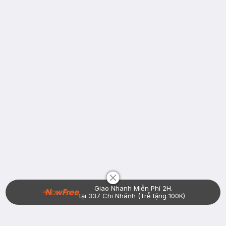
Chat i
Giao Nhanh Miễn Phí 2H.
tại 337 Chi Nhánh (Trễ tặng 100K)