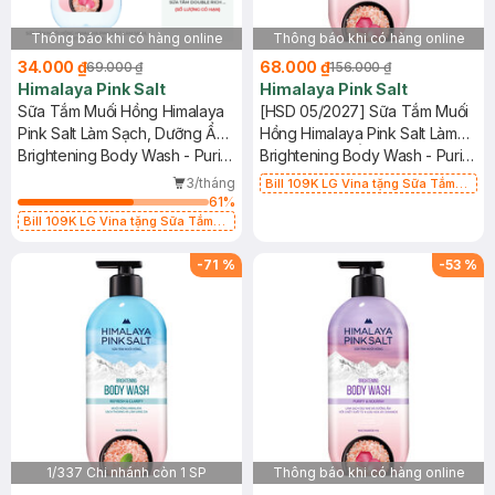
Thông báo khi có hàng online
Thông báo khi có hàng online
34.000 ₫
68.000 ₫
69.000 ₫
156.000 ₫
Himalaya Pink Salt
Himalaya Pink Salt
Sữa Tắm Muối Hồng Himalaya
[HSD 05/2027] Sữa Tắm Muối
Pink Salt Làm Sạch, Dưỡng Ẩm
Hồng Himalaya Pink Salt Làm
200g
Brightening Body Wash - Purify
Sạch, Dưỡng Ẩm 500g
Brightening Body Wash - Purify
& Nourish
& Nourish
3/tháng
Bill 109K LG Vina tặng Sữa Tắm
61
%
Hương Hoa Nhài 200g trị giá 29K
(SL có hạn)
Bill 109K LG Vina tặng Sữa Tắm
Hương Hoa Nhài 200g trị giá 29K
(SL có hạn)
-
71
%
-
53
%
1/337 Chi nhánh còn 1 SP
Thông báo khi có hàng online