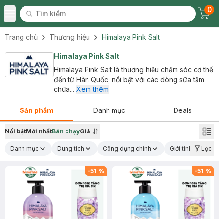
0
Tìm kiếm
Chec
Tìm kiếm
Toggle Menu
Trang chủ
Thương hiệu
Himalaya Pink Salt
Himalaya Pink Salt
Himalaya Pink Salt là thương hiệu chăm sóc cơ thể
đến từ Hàn Quốc, nổi bật với các dòng sữa tắm
chứa...
Xem thêm
Sản phẩm
Danh mục
Deals
Nổi bật
Mới nhất
Bán chạy
Giá
Danh mục
Dung tích
Công dụng chính
Giới tính
Lọc
-
51
%
-
51
%