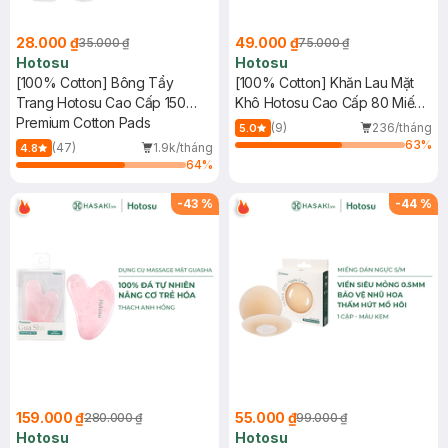
28.000 ₫
49.000 ₫
35.000 ₫
75.000 ₫
Hotosu
Hotosu
[100% Cotton] Bông Tẩy
[100% Cotton] Khăn Lau Mặt
Trang Hotosu Cao Cấp 150
Khô Hotosu Cao Cấp 80 Miếng
Miếng
Premium Cotton Pads
20x20cm
(9)
236/tháng
5.0
63
%
(47)
1.9k/tháng
4.8
64
%
-
43
%
-
44
%
159.000 ₫
55.000 ₫
280.000 ₫
99.000 ₫
Hotosu
Hotosu