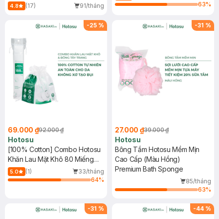
63
%
(17)
91/tháng
4.8
-
25
%
-
31
%
69.000 ₫
27.000 ₫
92.000 ₫
39.000 ₫
Hotosu
Hotosu
[100% Cotton] Combo Hotosu
Bông Tắm Hotosu Mềm Mịn
Khăn Lau Mặt Khô 80 Miếng
Cao Cấp (Màu Hồng)
(15x20cm) + Bông Tẩy Trang
Premium Bath Sponge
(1)
33/tháng
5.0
150 Miếng
64
%
85/tháng
63
%
-
31
%
-
44
%