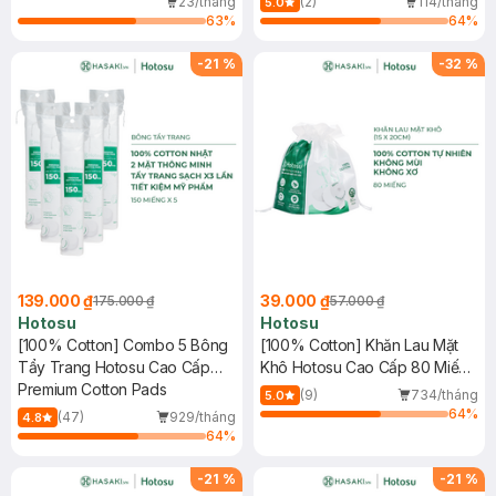
23/tháng
(2)
114/tháng
5.0
63
%
64
%
-
21
%
-
32
%
139.000 ₫
39.000 ₫
175.000 ₫
57.000 ₫
Hotosu
Hotosu
[100% Cotton] Combo 5 Bông
[100% Cotton] Khăn Lau Mặt
Tẩy Trang Hotosu Cao Cấp
Khô Hotosu Cao Cấp 80 Miếng
150 Miếng
Premium Cotton Pads
15x20cm
(9)
734/tháng
5.0
64
%
(47)
929/tháng
4.8
64
%
-
21
%
-
21
%