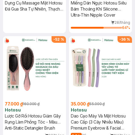
Dụng Cụ Massage Mặt Hotosu
Miếng Dán Ngực Hotosu Siêu
Đá Gua Sha Tự Nhiên, Thạch
Bám Thoáng Khí Silicone
Anh Hồng
Chuẩn Thực Phẩm Size S/M
Ultra-Thin Nipple Cover
Màu Kem
28/tháng
64
%
-
52
%
-
36
%
77.000 ₫
35.000 ₫
160.000 ₫
55.000 ₫
Hotosu
Hotosu
Lược Gỡ Rối Hotosu Giảm Gãy
Dao Cạo Mày Và Mặt Hotosu
Rụng Làm Phồng Tóc - Màu
Cao Cấp (3 Cây Nhiều Màu)
Hồng
Anti-Static Detangler Brush
Premium Eyebrow & Facial
Razors