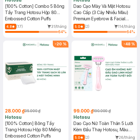
[100% Cotton] Combo 5 Bông
Dao Cạo Mày Và Mặt Hotosu
Tẩy Trang Hotosu Hộp 80
Cao Cấp (3 Cây Nhiều Màu)
Miếng
Embossed Cotton Puffs
Premium Eyebrow & Facial
Razors
(17)
31/tháng
(2)
114/tháng
4.8
5.0
64
%
64
%
-
20
%
-
48
%
28.000 ₫
99.000 ₫
35.000 ₫
190.000 ₫
Hotosu
Hotosu
[100% Cotton] Bông Tẩy
Dao Cạo Nữ Toàn Thân 5 Lưỡi
Trang Hotosu Hộp 80 Miếng
Kèm Đầu Thay Hotosu, Màu
Embossed Cotton Puffs
Hồng
(2)
26/tháng
5.0