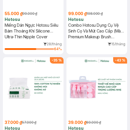
55.000 ₫
99.000 ₫
99.000 ₫
198.000 ₫
Hotosu
Hotosu
Miếng Dán Ngực Hotosu Siêu
Combo Hotosu Dụng Cụ Vệ
Bám Thoáng Khí Silicone
Sinh Cọ Và Mút Cao Cấp (Màu
Chuẩn Thực Phẩm Size S/M
Ultra-Thin Nipple Cover
Hồng) + Nước Rửa Cọ Thuần
Premium Makeup Brush
Màu Kem
Chay 50ml
Cleaner - Pink + Vegan Puff &
28/tháng
15/tháng
Brush Cleaner
64
%
-
35
%
-
43
%
37.000 ₫
39.000 ₫
57.000 ₫
69.000 ₫
Hotosu
Hotosu