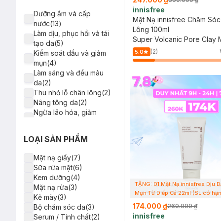
innisfree
Dưỡng ẩm và cấp
Mặt Nạ innisfree Chăm Sóc
nước(13)
Lông 100ml
Làm dịu, phục hồi và tái
Super Volcanic Pore Clay
tạo da(5)
(2)
5.0
Kiểm soát dầu và giảm
mụn(4)
Làm sáng và đều màu
da(2)
Thu nhỏ lỗ chân lông(2)
Nâng tông da(2)
Ngừa lão hóa, giảm
nhăn(1)
Làm sạch sâu da(1)
LOẠI SẢN PHẨM
Mặt nạ giấy(7)
Sữa rửa mặt(6)
Kem dưỡng(4)
TẶNG: 01 Mặt Nạ innisfree Dịu D
Mặt nạ rửa(3)
Mụn Từ Diếp Cá 22ml (SL có hạn
Kẻ mày(3)
174.000 ₫
260.000 ₫
Bộ chăm sóc da(3)
innisfree
Serum / Tinh chất(2)