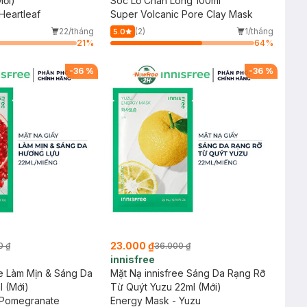
Mới)
Sóc Lỗ Chân Lông 100ml
Heartleaf
Super Volcanic Pore Clay Mask
22/tháng
(2)
1/tháng
5.0
21
%
64
%
-
36
%
-
36
%
23.000 ₫
0 ₫
36.000 ₫
innisfree
ee Làm Mịn & Sáng Da
Mặt Nạ innisfree Sáng Da Rạng Rỡ
 (Mới)
Từ Quýt Yuzu 22ml (Mới)
 Pomegranate
Energy Mask - Yuzu