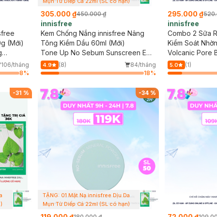
Mụn Từ Diếp Cá 22ml (SL có hạn)
305.000 ₫
295.000 ₫
450.000 ₫
520.
innisfree
innisfree
sfree
Kem Chống Nắng innisfree Nâng
Combo 2 Sữa Rử
g (Mới)
Tông Kiềm Dầu 60ml (Mới)
Kiểm Soát Nhờn
g
Tone Up No Sebum Sunscreen EX
150g (Mới)
Volcanic Pore 
SPF 50+ PA++++ (New)
106/tháng
(8)
84/tháng
(1)
4.9
5.0
8
%
18
%
-
31
%
-
34
%
a
TẶNG: 01 Mặt Nạ innisfree Dịu Da
)
Mụn Từ Diếp Cá 22ml (SL có hạn)
119.000 ₫
72.000 ₫
180.000 ₫
109.0