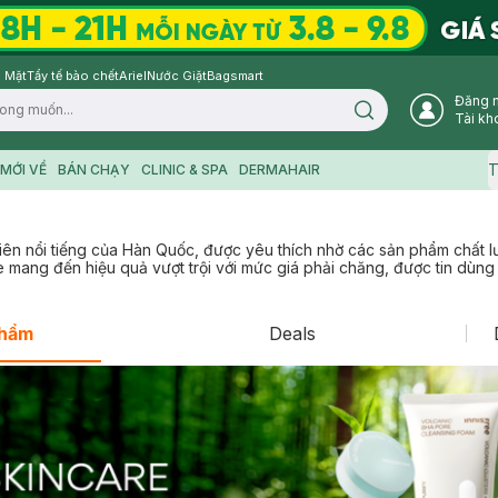
 Mặt
Tẩy tế bào chết
Ariel
Nước Giặt
Bagsmart
Đăng 
Search icon
Tài kh
T
MỚI VỀ
BÁN CHẠY
CLINIC & SPA
DERMAHAIR
hiên nổi tiếng của Hàn Quốc, được yêu thích nhờ các sản phẩm chất 
ee mang đến hiệu quả vượt trội với mức giá phải chăng, được tin dùng 
phẩm
Deals