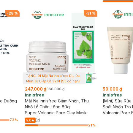
-
28
%
-
31
%
TẶNG: 01 Mặt Nạ innisfree Dịu Da
Mụn Từ Diếp Cá 22ml (SL có hạn)
247.000 ₫
50.000 ₫
360.000 ₫
innisfree
innisfree
ree Dưỡng
Mặt Nạ innisfree Giảm Nhờn, Thu
[Mini] Sữa Rửa 
Nhỏ Lỗ Chân Lông 80g
Soát Nhờn Tro 
Super Volcanic Pore Clay Mask
Volcanic Pore 
73
%
(2)
5.0
21
%