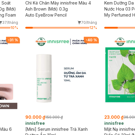
m Soát
Chì Kẻ Chân Mày innisfree Màu 4
Kem Dưỡng Da 
0g (Mới)
Ash Brown (Mới) 0.3g
Nước Hoa 03 P
ing Foam
Auto EyeBrow Pencil
My Perfumed 
37/tháng
70/tháng
10
%
12
%
-
31
%
-
40
%
90.000 ₫
23.000 ₫
150.000 ₫
36.00
innisfree
innisfree
 Màu 6
[Mini] Serum innisfree Trà Xanh
Mặt Nạ innisfr