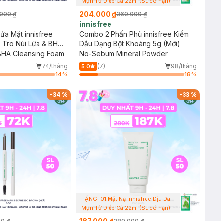
Mụn Từ Diếp Cá 22ml (SL có hạn)
204.000 ₫
000 ₫
360.000 ₫
innisfree
a Mặt innisfree
Combo 2 Phấn Phủ innisfree Kiềm
 Tro Núi Lửa & BHA
Dầu Dạng Bột Khoáng 5g (Mới)
BHA Cleansing Foam
No-Sebum Mineral Powder
74/tháng
(7)
98/tháng
5.0
14
%
18
%
-
34
%
-
33
%
TẶNG: 01 Mặt Nạ innisfree Dịu Da
Mụn Từ Diếp Cá 22ml (SL có hạn)
187.000 ₫
00 ₫
280.000 ₫