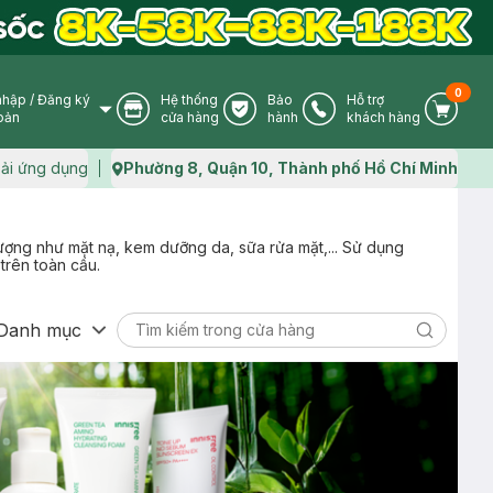
0
nhập
/
Đăng ký
Hệ thống
Bảo
Hỗ trợ
User Icon
Store Icon
Warranty Icon
Phone Icon
Cart I
oản
cửa hàng
hành
khách hàng
ải ứng dụng
Phường 8, Quận 10, Thành phố Hồ Chí Minh
Map icon
lượng như mặt nạ, kem dưỡng da, sữa rửa mặt,... Sử dụng
trên toàn cầu.
Danh mục
Search ic