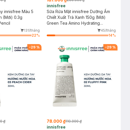
innisfree
y innisfree Màu 5
Sữa Rửa Mặt innisfree Dưỡng Ẩm
 (Mới) 0.3g
Chiết Xuất Trà Xanh 150g (Mới)
encil
Green Tea Amino Hydrating
Cleansing Foam
131/tháng
45/tháng
22
%
14
%
-
29
%
-
29
%
78.000 ₫
0 ₫
110.000 ₫
innisfree