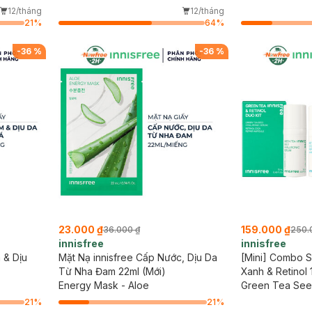
12/tháng
12/tháng
21
%
64
%
-
36
%
-
36
%
23.000 ₫
159.000 ₫
36.000 ₫
250.
innisfree
innisfree
 & Dịu
Mặt Nạ innisfree Cấp Nước, Dịu Da
[Mini] Combo S
Từ Nha Đam 22ml (Mới)
Xanh & Retinol 
Energy Mask - Aloe
Green Tea See
+ Retinol Cica
21
%
21
%