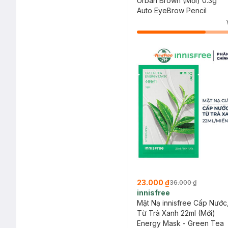
Urban Brown (Mới) 0.3g
Auto EyeBrow Pencil
23.000 ₫
36.000 ₫
innisfree
Mặt Nạ innisfree Cấp Nước
Từ Trà Xanh 22ml (Mới)
Energy Mask - Green Tea