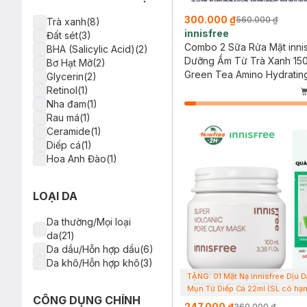
300.000 ₫
560.000 ₫
Trà xanh(8)
innisfree
Đất sét(3)
Combo 2 Sữa Rửa Mặt inni
BHA (Salicylic Acid)(2)
Dưỡng Ẩm Từ Trà Xanh 150
Bơ Hạt Mỡ(2)
Green Tea Amino Hydratin
Glycerin(2)
Cleansing Foam
Retinol(1)
Nha đam(1)
Rau má(1)
Ceramide(1)
Diếp cá(1)
Hoa Anh Đào(1)
Tro núi lửa(1)
Lựu(1)
LOẠI DA
Chống nắng vật lý(1)
Lúa mạch(1)
Da thường/Mọi loại
Quýt Yuzu(1)
da(21)
Da dầu/Hỗn hợp dầu(6)
Da khô/Hỗn hợp khô(3)
TẶNG: 01 Mặt Nạ innisfree Dịu D
Mụn Từ Diếp Cá 22ml (SL có hạn
CÔNG DỤNG CHÍNH
247.000 ₫
360.000 ₫