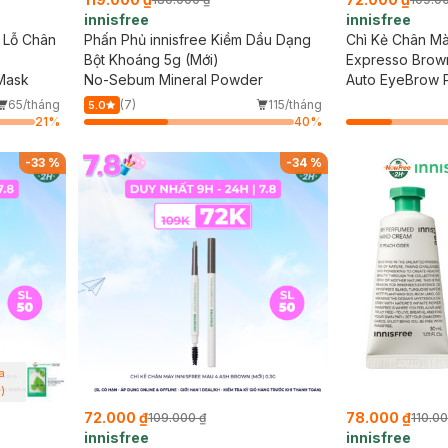
innisfree
innisfree
 Lỗ Chân
Phấn Phủ innisfree Kiềm Dầu Dạng
Chì Kẻ Chân Mà
Bột Khoáng 5g (Mới)
Expresso Brown
 Mask
No-Sebum Mineral Powder
Auto EyeBrow P
65/tháng
(7)
115/tháng
5.0
21
%
40
%
-
33
%
-
34
%
a
)
72.000 ₫
78.000 ₫
109.000 ₫
110.00
innisfree
innisfree