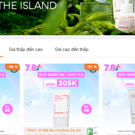
Giá thấp đến cao
Giá cao đến thấp
-
46
%
-
32
%
TẶNG: 01 Mặt Nạ innisfree Dịu Da