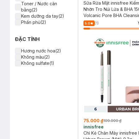
Sữa Rửa Mặt innisfree Kiể
Toner / Nước cân
Nhờn Tro Núi Lửa & BHA 15
bằng(2)
Volcanic Pore BHA Cleans
Kem dưỡng da tay(2)
Phấn phủ(2)
(1)
5.0
Kem chống nắng(1)
Tẩy tế bào chết(1)
ĐẶC TÍNH
Hương nước hoa(2)
Không màu(2)
Không sulfate(1)
75.000 ₫
109.000 ₫
innisfree
Chì Kẻ Chân Mày innisfree