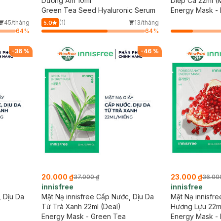
Dưỡng Ẩm 10ml
Diếp Cá 22ml (
Green Tea Seed Hyaluronic Serum
Energy Mask - 
45/tháng
(1)
13/tháng
5.0
64
%
64
%
-
36
%
-
46
%
20.000 ₫
23.000 ₫
37.000 ₫
36.00
innisfree
innisfree
, Dịu Da
Mặt Nạ innisfree Cấp Nước, Dịu Da
Mặt Nạ innisfr
Từ Trà Xanh 22ml (Deal)
Hương Lựu 22ml
Energy Mask - Green Tea
Energy Mask -