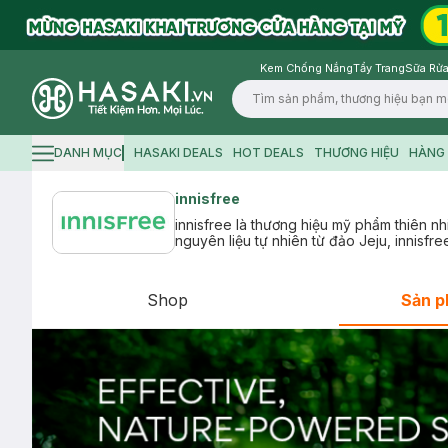
Kem Chống Nắng
Tẩy Trang
Sữa Rửa
Logo
DANH MỤC
HASAKI DEALS
HOT DEALS
THƯƠNG HIỆU
HÀNG 
Hamburger icon
innisfree
innisfree là thương hiệu mỹ phẩm thiên n
nguyên liệu tự nhiên từ đảo Jeju, innisfr
Shop
Sản 