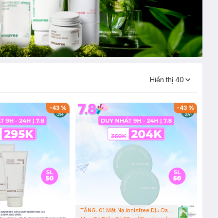
Hiển thị
40
-
43
%
-
43
%
TẶNG: 01 Mặt Nạ innisfree Dịu Da