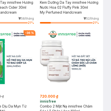
Tay innisfree Hương
Kem Dưỡng Da Tay innisfree Hương
each Cider 30ml
Nước Hoa 02 Fluffy Pink 30ml
Handcream
My Perfumed Handcream
58/tháng
52/tháng
21
%
21
%
-
36
%
720.000 ₫
0 ₫
innisfree
ee Dịu Da Mụn Từ
Combo 2 Mặt Nạ innisfree Chăm