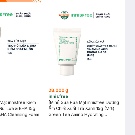
59
%
28.000 ₫
innisfree
Mặt innisfree Kiểm
[Mini] Sữa Rửa Mặt innisfree Dưỡng
Núi Lửa & BHA 15g
Ẩm Chiết Xuất Trà Xanh 15g (Mới)
BHA Cleansing Foam
Green Tea Amino Hydrating
Cleansing Foam