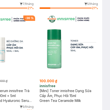
7/tháng
5/tháng
21
%
21
%
-
36
%
100.000 ₫
000 ₫
innisfree
erum innisfree Trà
[Mini] Toner innisfree Dạng Sữa
10ml + 5ml
Cấp Ẩm, Phục Hồi 15ml
d Hyaluronic Serum
Green Tea Ceramide Milk
 Repair Ampoule
9/tháng