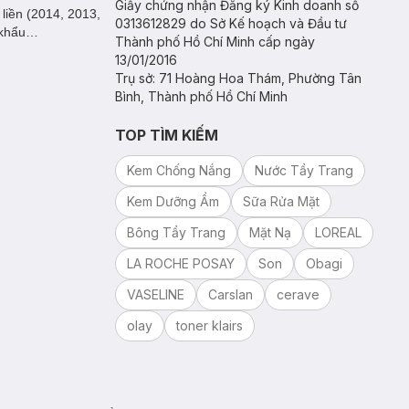
Giấy chứng nhận Đăng ký Kinh doanh số
liền (2014, 2013,
0313612829 do Sở Kế hoạch và Đầu tư
t khẩu…
Thành phố Hồ Chí Minh cấp ngày
13/01/2016
Trụ sở: 71 Hoàng Hoa Thám, Phường Tân
Bình, Thành phố Hồ Chí Minh
TOP TÌM KIẾM
Kem Chống Nắng
Nước Tẩy Trang
Kem Dưỡng Ẩm
Sữa Rửa Mặt
Bông Tẩy Trang
Mặt Nạ
LOREAL
LA ROCHE POSAY
Son
Obagi
VASELINE
Carslan
cerave
olay
toner klairs