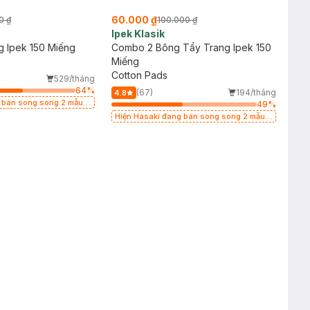
60.000 ₫
0 ₫
100.000 ₫
Ipek Klasik
 Ipek 150 Miếng
Combo 2 Bông Tẩy Trang Ipek 150
Miếng
Cotton Pads
529/tháng
64
%
(67)
194/tháng
4.8
 bán song song 2 mẫu
49
%
Hiện Hasaki đang bán song song 2 mẫu
cũ - mới