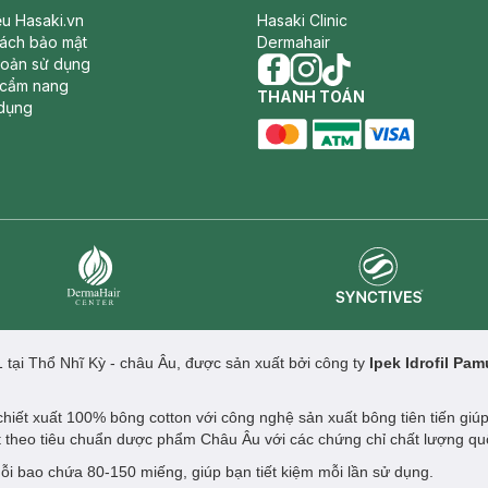
iệu Hasaki.vn
Hasaki Clinic
sách bảo mật
Dermahair
hoản sử dụng
 cẩm nang
facebook
THANH TOÁN
instagram
tiktok
dụng
master card
ATM card
visa card
Synctives
Dermahair
 tại Thổ Nhĩ Kỳ - châu Âu, được sản xuất bởi công ty
Ipek Idrofil Pa
hiết xuất 100% bông cotton với công nghệ sản xuất bông tiên tiến giú
 theo tiêu chuẩn dược phẩm Châu Âu với các chứng chỉ chất lượng quố
i bao chứa 80-150 miếng, giúp bạn tiết kiệm mỗi lần sử dụng.