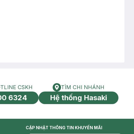
TLINE CSKH
TÌM CHI NHÁNH
HOTLINE CSKH
Tìm chi nhánh
00 6324
Hệ thống Hasaki
tín toàn cầu
CẬP NHẬT THÔNG TIN KHUYẾN MÃI