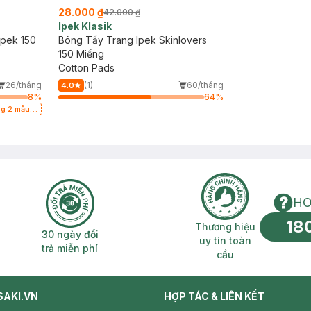
28.000 ₫
42.000 ₫
Ipek Klasik
pek 150
Bông Tẩy Trang Ipek Skinlovers
150 Miếng
Cotton Pads
26/tháng
(1)
60/tháng
4.0
8
%
64
%
ng 2 mẫu
HO
18
n phí 2H
30 ngày đổi trả miễn phí
Thương hiệu uy 
Thương hiệu
30 ngày đổi
uy tín toàn
trả miễn phí
cầu
SAKI.VN
HỢP TÁC & LIÊN KẾT