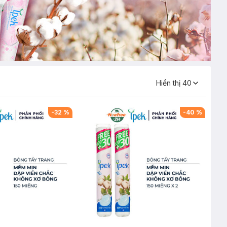
Hiển thị
40
-
32
%
-
40
%