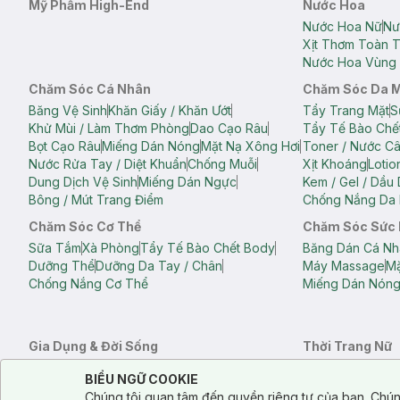
Mỹ Phẩm High-End
Nước Hoa
Nước Hoa Nữ
Nư
Xịt Thơm Toàn 
Nước Hoa Vùng 
Chăm Sóc Cá Nhân
Chăm Sóc Da 
Băng Vệ Sinh
Khăn Giấy / Khăn Ướt
Tẩy Trang Mặt
S
Khử Mùi / Làm Thơm Phòng
Dao Cạo Râu
Tẩy Tế Bào Chế
Bọt Cạo Râu
Miếng Dán Nóng
Mặt Nạ Xông Hơi
Toner / Nước C
Nước Rửa Tay / Diệt Khuẩn
Chống Muỗi
Xịt Khoáng
Lotio
Dung Dịch Vệ Sinh
Miếng Dán Ngực
Kem / Gel / Dầu
Bông / Mút Trang Điểm
Chống Nắng Da 
Chăm Sóc Cơ Thể
Chăm Sóc Sức
Sữa Tắm
Xà Phòng
Tẩy Tế Bào Chết Body
Băng Dán Cá Nh
Dưỡng Thể
Dưỡng Da Tay / Chân
Máy Massage
Mặ
Chống Nắng Cơ Thể
Miếng Dán Nón
Gia Dụng & Đời Sống
Thời Trang Nữ
Khăn Tắm
Bông Tắm / Phụ Kiện Tắm
Áo Crop Top N
Notice about cookies usage
Cookie Consent
BIỂU NGỮ COOKIE
Phụ Kiện Điện Thoại
Quạt Cầm Tay / Quạt Mini
Áo Thun Nữ
Áo 
Chúng tôi quan tâm đến quyền riêng tư của bạn. Chún