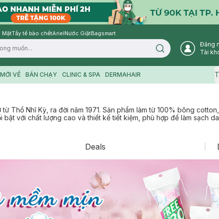
 Mặt
Tẩy tế bào chết
Ariel
Nước Giặt
Bagsmart
Đăng 
Search icon
Tài kh
T
MỚI VỀ
BÁN CHẠY
CLINIC & SPA
DERMAHAIR
ơ từ Thổ Nhĩ Kỳ, ra đời năm 1971. Sản phẩm làm từ 100% bông cotto
ổi bật với chất lượng cao và thiết kế tiết kiệm, phù hợp để làm sạch d
Deals