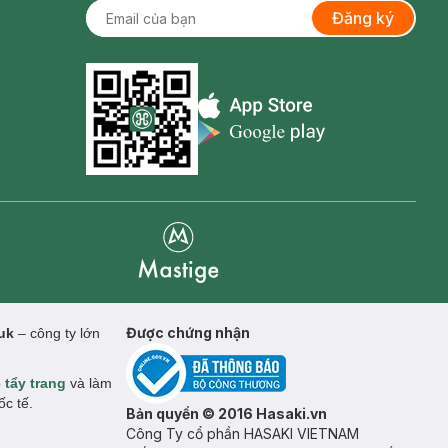
Đăng ký
Appstore icon
Goolge Play icon
Mastige
Được chứng nhận
muk
– công ty lớn
p
tẩy trang
và làm
c tế.
Bản quyền © 2016 Hasaki.vn
Công Ty cổ phần HASAKI VIETNAM