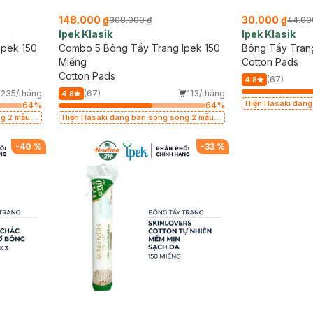
148.000 ₫
30.000 ₫
308.000 ₫
44.00
Ipek Klasik
Ipek Klasik
Ipek 150
Combo 5 Bông Tẩy Trang Ipek 150
Bông Tẩy Trang
Miếng
Cotton Pads
Cotton Pads
(67)
4.8
235/tháng
(67)
113/tháng
4.8
Hiện Hasaki đang
64
%
64
%
cũ - mới
ng 2 mẫu
Hiện Hasaki đang bán song song 2 mẫu
cũ - mới
-
40
%
-
33
%