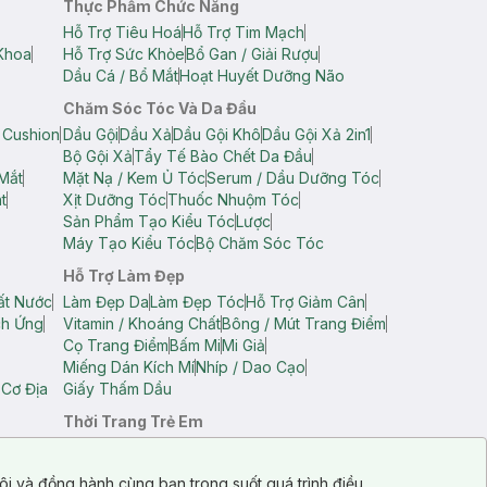
Thực Phẩm Chức Năng
Hỗ Trợ Tiêu Hoá
Hỗ Trợ Tim Mạch
Khoa
Hỗ Trợ Sức Khỏe
Bổ Gan / Giải Rượu
Dầu Cá / Bổ Mắt
Hoạt Huyết Dưỡng Não
Chăm Sóc Tóc Và Da Đầu
 Cushion
Dầu Gội
Dầu Xả
Dầu Gội Khô
Dầu Gội Xả 2in1
Bộ Gội Xả
Tẩy Tế Bào Chết Da Đầu
Mắt
Mặt Nạ / Kem Ủ Tóc
Serum / Dầu Dưỡng Tóc
t
Xịt Dưỡng Tóc
Thuốc Nhuộm Tóc
Sản Phẩm Tạo Kiểu Tóc
Lược
Máy Tạo Kiểu Tóc
Bộ Chăm Sóc Tóc
Hỗ Trợ Làm Đẹp
ất Nước
Làm Đẹp Da
Làm Đẹp Tóc
Hỗ Trợ Giảm Cân
ch Ứng
Vitamin / Khoáng Chất
Bông / Mút Trang Điểm
Cọ Trang Điểm
Bấm Mi
Mi Giả
Miếng Dán Kích Mí
Nhíp / Dao Cạo
 Cơ Địa
Giấy Thấm Dầu
Thời Trang Trẻ Em
op Nam
Áo Dây Trẻ Em
Áo Thun Trẻ Em
Áo Sát Nách Trẻ Em
Quần Short Trẻ Em
ôi và đồng hành cùng bạn trong suốt quá trình điều