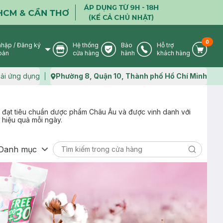
0
nhập
/
Đăng ký
Hệ thống
Bảo
Hỗ trợ
User Icon
Store Icon
Warranty Icon
Phone Icon
Cart I
oản
cửa hàng
hành
khách hàng
ải ứng dụng
Phường 8, Quận 10, Thành phố Hồ Chí Minh
Map icon
n, đạt tiêu chuẩn dược phẩm Châu Âu và được vinh danh với
a hiệu quả mỗi ngày.
Danh mục
Search ic