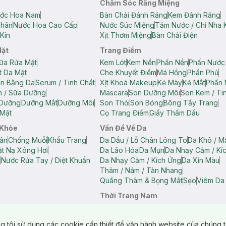
Chăm Sóc Răng Miệng
ớc Hoa Nam
Bàn Chải Đánh Răng
Kem Đánh Răng
Thân
Nước Hoa Cao Cấp
Nước Súc Miệng
Tăm Nước / Chỉ Nha 
Kín
Xịt Thơm Miệng
Bàn Chải Điện
Mặt
Trang Điểm
ữa Rửa Mặt
Kem Lót
Kem Nền
Phấn Nền
Phấn Nước
t Da Mặt
Che Khuyết Điểm
Má Hồng
Phấn Phủ
ân Bằng Da
Serum / Tinh Chất
Xịt Khoá Makeup
Kẻ Mày
Kẻ Mắt
Phấn 
n / Sữa Dưỡng
Mascara
Son Dưỡng Môi
Son Kem / Tin
 Dưỡng
Dưỡng Mắt
Dưỡng Môi
Son Thỏi
Son Bóng
Bông Tẩy Trang
Mặt
Cọ Trang Điểm
Giấy Thấm Dầu
 Khỏe
Vấn Đề Về Da
ân
Chống Muỗi
Khẩu Trang
Da Dầu / Lỗ Chân Lông To
Da Khô / M
t Nạ Xông Hơi
Da Lão Hóa
Da Mụn
Da Nhạy Cảm / Kí
g
Nước Rửa Tay / Diệt Khuẩn
Da Nhạy Cảm / Kích Ứng
Da Xỉn Màu
Thâm / Nám / Tàn Nhang
Quầng Thâm & Bọng Mắt
Sẹo
Viêm Da
Thời Trang Nam
ữ
Áo Hai Dây Nữ
Áo Polo Nữ
Áo Polo Nam
Áo Thun Nam
Áo Tank T
Tank Top Nữ
Quần Dài Nữ
Quần Lót Nam
Quần Short Nam
g tôi sử dụng các cookie cần thiết để vận hành website của chúng t