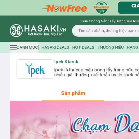
Kem Chống Nắng
Tẩy Trang
Sữa Rửa
Logo
DANH MỤC
HASAKI DEALS
HOT DEALS
THƯƠNG HIỆU
HÀNG 
Hamburger icon
Ipek Klasik
Ipek là thương hiệu bông tẩy trang hữu c
nhiều giải thưởng xuất khẩu uy tín. Ipek n
Sản phẩm