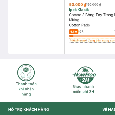
90.000 ₫
150.000 ₫
Ipek Klasik
Combo 3 Bông Tẩy Trang I
Miếng
Cotton Pads
(67)
4.8
Hiện Hasaki đang bán song so
cũ - mới
Thanh toán khi nhận hàng
Giao nhanh miễ
Thanh toán
Giao nhanh
khi nhận
miễn phí 2H
hàng
HỖ TRỢ KHÁCH HÀNG
VỀ HA