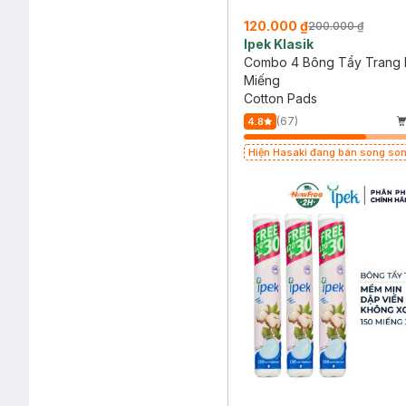
120.000 ₫
200.000 ₫
Ipek Klasik
Combo 4 Bông Tẩy Trang 
Miếng
Cotton Pads
(67)
4.8
Hiện Hasaki đang bán song so
cũ - mới