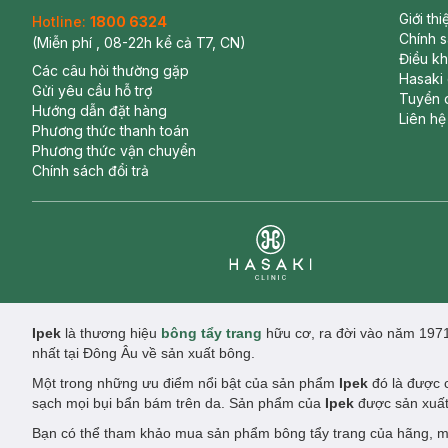
Giới th
Hotline:
1800 6324
Chính 
(Miễn phí , 08-22h kể cả T7, CN)
Điều k
Các câu hỏi thường gặp
Hasaki
Gửi yêu cầu hỗ trợ
Tuyển 
Hướng dẫn đặt hàng
Liên hệ
Phương thức thanh toán
Phương thức vận chuyển
Chính sách đổi trả
Clinic
Ipek
là thương hiệu
bông tẩy trang
hữu cơ, ra đời vào năm 1971
nhất tại Đông Âu về sản xuất bông.
Một trong những ưu điểm nổi bật của sản phẩm
Ipek
đó là được c
sạch mọi bụi bẩn bám trên da. Sản phẩm của
Ipek
được sản xuất
Bạn có thể tham khảo mua sản phẩm bông tẩy trang của hãng, mỗ