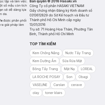
Bản quyền © 2016 Hasaki.vn
ọc tập và làm việc.
Một số mẫu còn tích
Công Ty cổ phần HASAKI VIETNAM
bạn sẽ dễ dàng lựa
Giấy chứng nhận Đăng ký Kinh doanh số
n da.
0313612829 do Sở Kế hoạch và Đầu tư
Thành phố Hồ Chí Minh cấp ngày
ife
được phân phối
13/01/2016
m ra giải pháp làm
Trụ sở: 71 Hoàng Hoa Thám, Phường Tân
Bình, Thành phố Hồ Chí Minh
TOP TÌM KIẾM
Kem Chống Nắng
Nước Tẩy Trang
Kem Dưỡng Ẩm
Sữa Rửa Mặt
Bông Tẩy Trang
Mặt Nạ
LOREAL
LA ROCHE POSAY
Son
Obagi
VASELINE
Carslan
cerave
olay
toner klairs