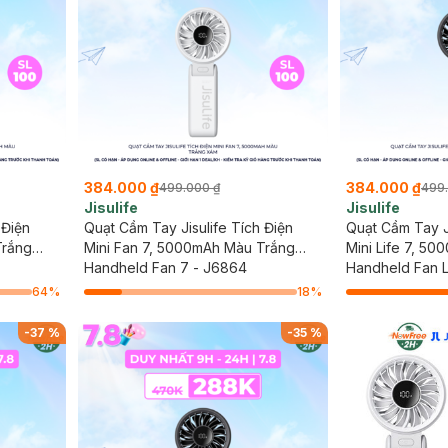
384.000 ₫
384.000 ₫
499.000 ₫
499
Jisulife
Jisulife
 Điện
Quạt Cầm Tay Jisulife Tích Điện
Quạt Cầm Tay Ji
Trắng
Mini Fan 7, 5000mAh Màu Trắng
Mini Life 7, 5
Xám
Handheld Fan 7 - J6864
Handheld Fan L
64
%
18
%
-
37
%
-
35
%