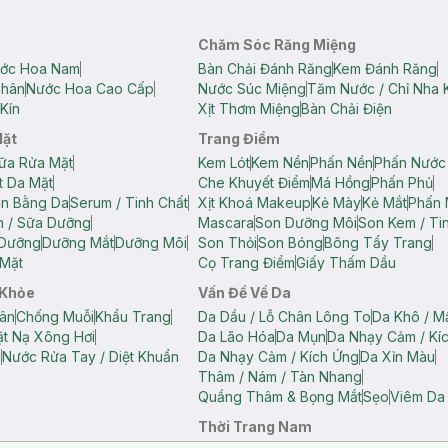
Chăm Sóc Răng Miệng
ớc Hoa Nam
Bàn Chải Đánh Răng
Kem Đánh Răng
Thân
Nước Hoa Cao Cấp
Nước Súc Miệng
Tăm Nước / Chỉ Nha 
Kín
Xịt Thơm Miệng
Bàn Chải Điện
Mặt
Trang Điểm
ữa Rửa Mặt
Kem Lót
Kem Nền
Phấn Nền
Phấn Nước
t Da Mặt
Che Khuyết Điểm
Má Hồng
Phấn Phủ
ân Bằng Da
Serum / Tinh Chất
Xịt Khoá Makeup
Kẻ Mày
Kẻ Mắt
Phấn 
n / Sữa Dưỡng
Mascara
Son Dưỡng Môi
Son Kem / Tin
 Dưỡng
Dưỡng Mắt
Dưỡng Môi
Son Thỏi
Son Bóng
Bông Tẩy Trang
Mặt
Cọ Trang Điểm
Giấy Thấm Dầu
 Khỏe
Vấn Đề Về Da
ân
Chống Muỗi
Khẩu Trang
Da Dầu / Lỗ Chân Lông To
Da Khô / M
t Nạ Xông Hơi
Da Lão Hóa
Da Mụn
Da Nhạy Cảm / Kí
g
Nước Rửa Tay / Diệt Khuẩn
Da Nhạy Cảm / Kích Ứng
Da Xỉn Màu
Thâm / Nám / Tàn Nhang
Quầng Thâm & Bọng Mắt
Sẹo
Viêm Da
Thời Trang Nam