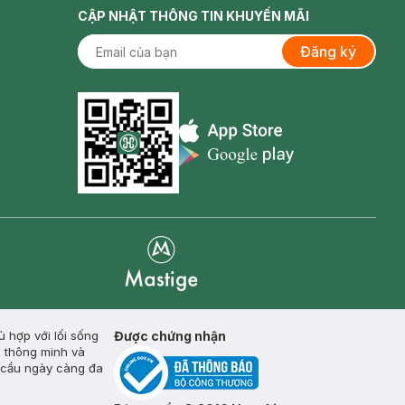
CẬP NHẬT THÔNG TIN KHUYẾN MÃI
Đăng ký
Appstore icon
Goolge Play icon
Mastige
ù hợp với lối sống
Được chứng nhận
ế thông minh và
u cầu ngày càng đa