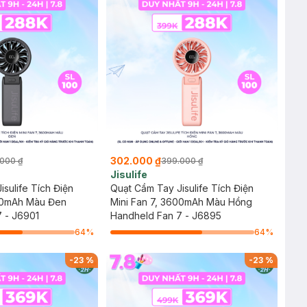
302.000 ₫
000 ₫
399.000 ₫
Jisulife
sulife Tích Điện
Quạt Cầm Tay Jisulife Tích Điện
600mAh Màu Đen
Mini Fan 7, 3600mAh Màu Hồng
 - J6901
Handheld Fan 7 - J6895
64
%
64
%
-
23
%
-
23
%