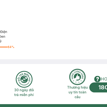
 Điện
 Đen
9
64
%
HO
18
n phí 2H
30 ngày đổi trả miễn phí
Thương hiệu uy 
Thương hiệu
30 ngày đổi
uy tín toàn
trả miễn phí
cầu