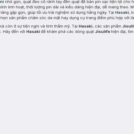
ni
nhỏ gọn, quạt đeo cổ rảnh tay đến quạt để bàn pin sạc tiện lợi cho h
nh linh hoạt, thời lượng pin dài và kiểu dáng hiện đại, dễ mang theo. 
năng gập gọn, giúp tối ưu trải nghiệm sử dụng hằng ngày. Tại
Hasaki
, 
chọn sản phẩm chăm sóc da mặt hay dụng cụ trang điểm phù hợp với là
mà còn ở sự tiện nghi và tính thẩm mỹ. Tại
Hasaki
, các sản phẩm
Jisul
c. Hãy đến với
Hasaki
để khám phá các dòng quạt
Jisulife
hiện đại, tì