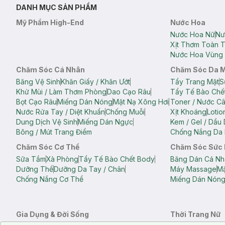
DANH MỤC SẢN PHẨM
Mỹ Phẩm High-End
Nước Hoa
Nước Hoa Nữ
Nư
Xịt Thơm Toàn 
Nước Hoa Vùng 
Chăm Sóc Cá Nhân
Chăm Sóc Da 
Băng Vệ Sinh
Khăn Giấy / Khăn Ướt
Tẩy Trang Mặt
S
Khử Mùi / Làm Thơm Phòng
Dao Cạo Râu
Tẩy Tế Bào Chế
Bọt Cạo Râu
Miếng Dán Nóng
Mặt Nạ Xông Hơi
Toner / Nước C
Nước Rửa Tay / Diệt Khuẩn
Chống Muỗi
Xịt Khoáng
Lotio
Dung Dịch Vệ Sinh
Miếng Dán Ngực
Kem / Gel / Dầu
Bông / Mút Trang Điểm
Chống Nắng Da 
Chăm Sóc Cơ Thể
Chăm Sóc Sức
Sữa Tắm
Xà Phòng
Tẩy Tế Bào Chết Body
Băng Dán Cá Nh
Dưỡng Thể
Dưỡng Da Tay / Chân
Máy Massage
Mặ
Chống Nắng Cơ Thể
Miếng Dán Nón
Gia Dụng & Đời Sống
Thời Trang Nữ