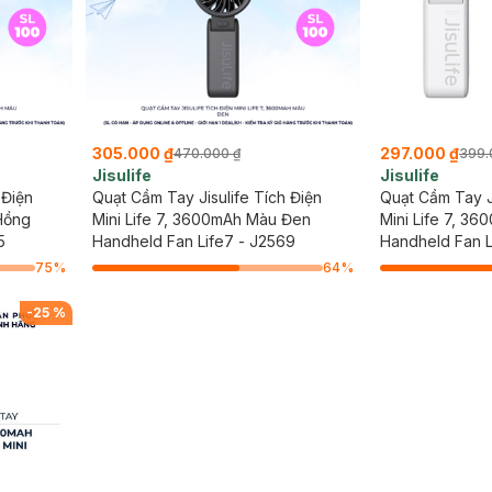
305.000 ₫
297.000 ₫
470.000 ₫
399.
Jisulife
Jisulife
 Điện
Quạt Cầm Tay Jisulife Tích Điện
Quạt Cầm Tay Ji
Hồng
Mini Life 7, 3600mAh Màu Đen
Mini Life 7, 3
5
Handheld Fan Life7 - J2569
Xám
Handheld Fan L
75
%
64
%
-
25
%