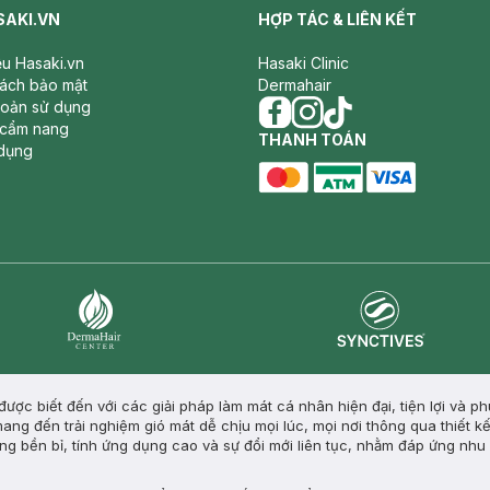
SAKI.VN
HỢP TÁC & LIÊN KẾT
iệu Hasaki.vn
Hasaki Clinic
sách bảo mật
Dermahair
hoản sử dụng
 cẩm nang
facebook
THANH TOÁN
instagram
tiktok
dụng
master card
ATM card
visa card
Synctives
Dermahair
ược biết đến với các giải pháp làm mát cá nhân hiện đại, tiện lợi và ph
ng đến trải nghiệm gió mát dễ chịu mọi lúc, mọi nơi thông qua thiết k
ợng bền bỉ, tính ứng dụng cao và sự đổi mới liên tục, nhằm đáp ứng nh