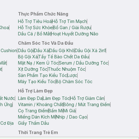
Thực Phẩm Chức Năng
Hỗ Trợ Tiêu Hoá
Hỗ Trợ Tim Mạch
Khoa
Hỗ Trợ Sức Khỏe
Bổ Gan / Giải Rượu
Dầu Cá / Bổ Mắt
Hoạt Huyết Dưỡng Não
Chăm Sóc Tóc Và Da Đầu
 Cushion
Dầu Gội
Dầu Xả
Dầu Gội Khô
Dầu Gội Xả 2in1
Bộ Gội Xả
Tẩy Tế Bào Chết Da Đầu
Mắt
Mặt Nạ / Kem Ủ Tóc
Serum / Dầu Dưỡng Tóc
t
Xịt Dưỡng Tóc
Thuốc Nhuộm Tóc
Sản Phẩm Tạo Kiểu Tóc
Lược
Máy Tạo Kiểu Tóc
Bộ Chăm Sóc Tóc
Hỗ Trợ Làm Đẹp
ất Nước
Làm Đẹp Da
Làm Đẹp Tóc
Hỗ Trợ Giảm Cân
ch Ứng
Vitamin / Khoáng Chất
Bông / Mút Trang Điểm
Cọ Trang Điểm
Bấm Mi
Mi Giả
Miếng Dán Kích Mí
Nhíp / Dao Cạo
 Cơ Địa
Giấy Thấm Dầu
Thời Trang Trẻ Em