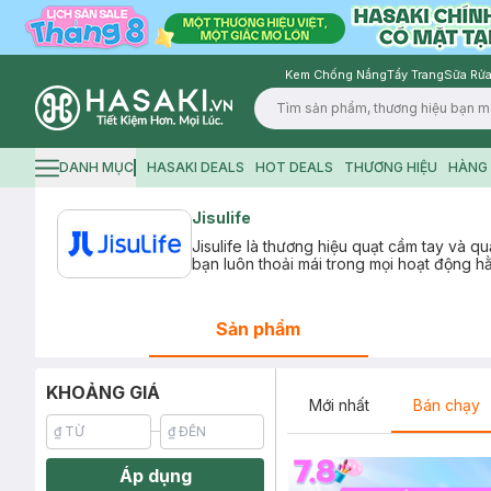
Kem Chống Nắng
Tẩy Trang
Sữa Rửa
Logo
DANH MỤC
HASAKI DEALS
HOT DEALS
THƯƠNG HIỆU
HÀNG 
Hamburger icon
Jisulife
Jisulife là thương hiệu quạt cầm tay và qu
bạn luôn thoải mái trong mọi hoạt động h
Sản phẩm
KHOẢNG GIÁ
Mới nhất
Bán chạy
Áp dụng