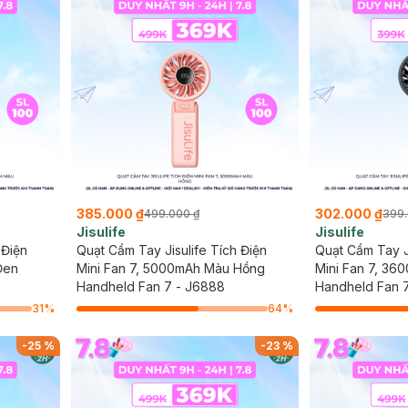
385.000 ₫
302.000 ₫
499.000 ₫
399.
Jisulife
Jisulife
 Điện
Quạt Cầm Tay Jisulife Tích Điện
Quạt Cầm Tay Ji
Đen
Mini Fan 7, 5000mAh Màu Hồng
Mini Fan 7, 3
Handheld Fan 7 - J6888
Handheld Fan 7
31
%
64
%
-
25
%
-
23
%