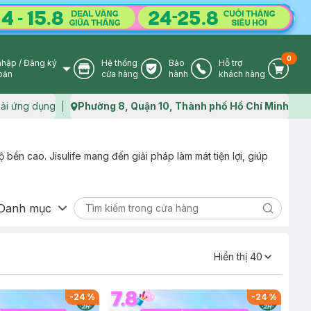
0
nhập
/
Đăng ký
Hệ thống
Bảo
Hỗ trợ
User Icon
Store Icon
Warranty Icon
Phone Icon
Cart I
oản
cửa hàng
hành
khách hàng
ải ứng dụng
Phường 8, Quận 10, Thành phố Hồ Chí Minh
Map icon
ộ bền cao. Jisulife mang đến giải pháp làm mát tiện lợi, giúp
Danh mục
Search ic
Hiển thị
40
-
24
%
-
24
%