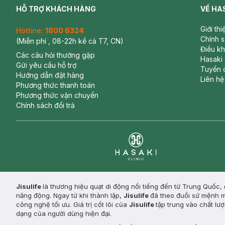
HỖ TRỢ KHÁCH HÀNG
VỀ HA
Giới th
Hotline:
1800 6324
Chính 
(Miễn phí , 08-22h kể cả T7, CN)
Điều k
Các câu hỏi thường gặp
Hasaki
Gửi yêu cầu hỗ trợ
Tuyển 
Hướng dẫn đặt hàng
Liên hệ
Phương thức thanh toán
Phương thức vận chuyển
Chính sách đổi trả
Clinic
Jisulife
là thương hiệu quạt di động nổi tiếng đến từ Trung Quốc, đ
năng động. Ngay từ khi thành lập,
Jisulife
đã theo đuổi sứ mệnh ma
công nghệ tối ưu. Giá trị cốt lõi của
Jisulife
tập trung vào chất lư
dạng của người dùng hiện đại.