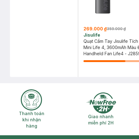
269.000 ₫
359.000 ₫
Jisulife
Quạt Cầm Tay Jisulife Tích
Mini Life 4, 3600mAh Màu
Handheld Fan Life4 - J285
Thanh toán khi nhận hàng
Giao nhanh miễ
Thanh toán
Giao nhanh
khi nhận
miễn phí 2H
hàng