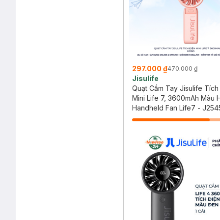
297.000 ₫
470.000 ₫
Jisulife
Quạt Cầm Tay Jisulife Tích
Mini Life 7, 3600mAh Màu 
Handheld Fan Life7 - J254