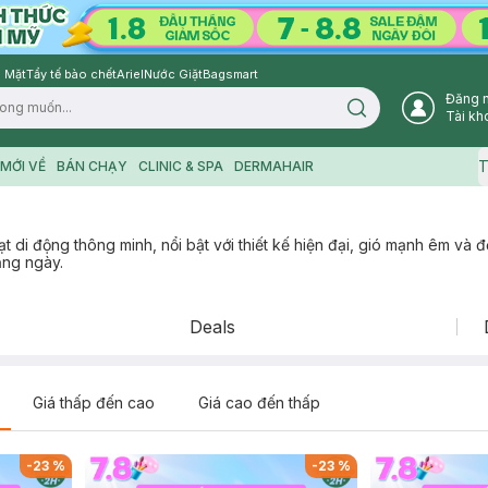
 Mặt
Tẩy tế bào chết
Ariel
Nước Giặt
Bagsmart
Đăng 
Search icon
Tài kh
T
MỚI VỀ
BÁN CHẠY
CLINIC & SPA
DERMAHAIR
ạt di động thông minh, nổi bật với thiết kế hiện đại, gió mạnh êm và đ
ằng ngày.
Deals
Giá thấp đến cao
Giá cao đến thấp
-
23
%
-
23
%