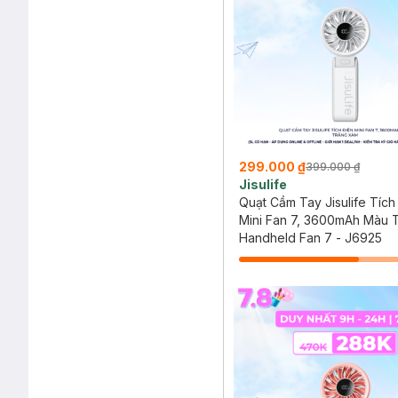
299.000 ₫
399.000 ₫
Jisulife
Quạt Cầm Tay Jisulife Tích
Mini Fan 7, 3600mAh Màu 
Xám
Handheld Fan 7 - J6925