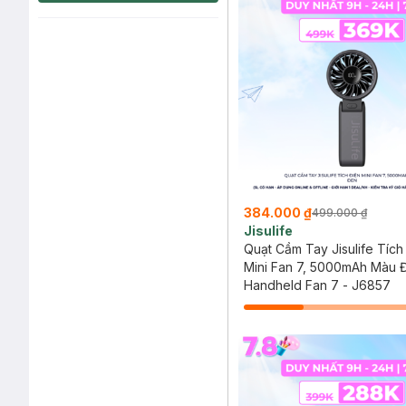
384.000 ₫
499.000 ₫
Jisulife
Quạt Cầm Tay Jisulife Tích
Mini Fan 7, 5000mAh Màu 
Handheld Fan 7 - J6857