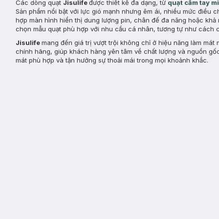
Các dòng quạt
Jisulife
được thiết kế đa dạng, từ
quạt cầm tay mi
Sản phẩm nổi bật với lực gió mạnh nhưng êm ái, nhiều mức điều chỉ
hợp màn hình hiển thị dung lượng pin, chân đế đa năng hoặc khả 
chọn mẫu quạt phù hợp với nhu cầu cá nhân, tương tự như cách 
Jisulife
mang đến giá trị vượt trội không chỉ ở hiệu năng làm mát 
chính hãng, giúp khách hàng yên tâm về chất lượng và nguồn gố
mát phù hợp và tận hưởng sự thoải mái trong mọi khoảnh khắc.