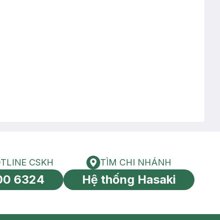
TLINE CSKH
TÌM CHI NHÁNH
HOTLINE CSKH
Tìm chi nhánh
00 6324
Hệ thống Hasaki
tín toàn cầu