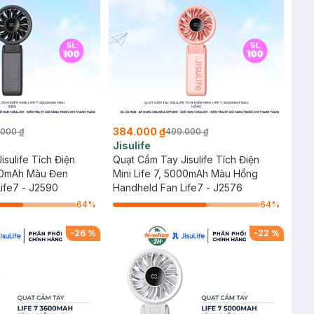
384.000 ₫
.000 ₫
499.000 ₫
Jisulife
sulife Tích Điện
Quạt Cầm Tay Jisulife Tích Điện
000mAh Màu Đen
Mini Life 7, 5000mAh Màu Hồng
ife7 - J2590
Handheld Fan Life7 - J2576
64
%
64
%
-
26
%
-
22
%