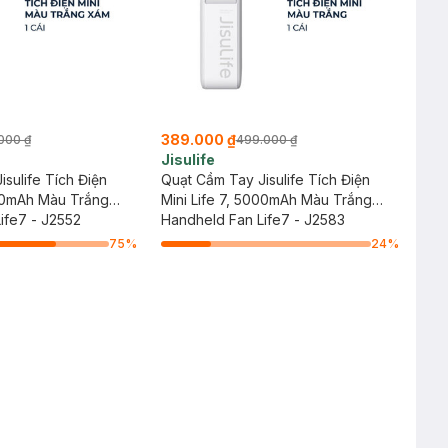
389.000 ₫
000 ₫
499.000 ₫
Jisulife
sulife Tích Điện
Quạt Cầm Tay Jisulife Tích Điện
600mAh Màu Trắng
Mini Life 7, 5000mAh Màu Trắng
ife7 - J2552
Xám
Handheld Fan Life7 - J2583
75
%
24
%