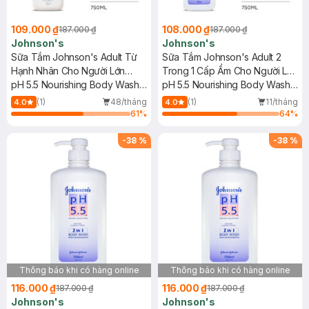
109.000 ₫
108.000 ₫
187.000 ₫
187.000 ₫
Johnson's
Johnson's
Sữa Tắm Johnson's Adult Từ
Sữa Tắm Johnson's Adult 2
Hạnh Nhân Cho Người Lớn
Trong 1 Cấp Ẩm Cho Người Lớn
750ml
pH 5.5 Nourishing Body Wash
750ml
pH 5.5 Nourishing Body Wash
With Almond Oil
With Moisturizers
(1)
48/tháng
(1)
11/tháng
4.0
4.0
61
%
64
%
-
38
%
-
38
%
Thông báo khi có hàng online
Thông báo khi có hàng online
116.000 ₫
116.000 ₫
187.000 ₫
187.000 ₫
Johnson's
Johnson's