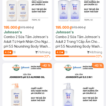
195.000 ₫
195.000 ₫
372.000 ₫
372.000 ₫
Johnson's
Johnson's
Combo 2 Sữa Tắm Johnson's
Combo 2 Sữa Tắm Johnson's
Adult Từ Hạnh Nhân Cho Người
Adult 2 Trong 1 Cấp Ẩm Cho
Lớn 750ml
pH 5.5 Nourishing Body Wash
Người Lớn 750ml
pH 5.5 Nourishing Body Wash
With Almond Oil
With Moisturizers
(1)
79/tháng
(1)
48/tháng
4.0
4.0
33
%
33
%
-
42
%
-
42
%