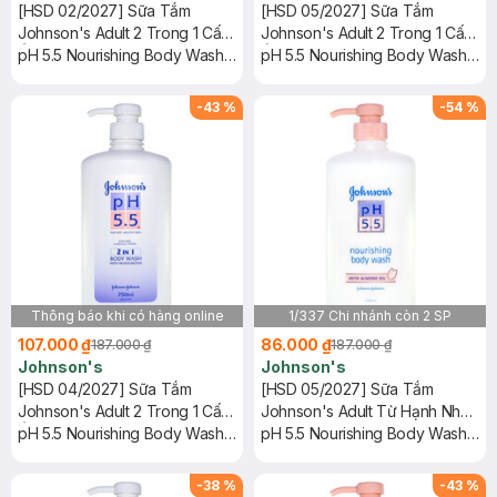
[HSD 02/2027] Sữa Tắm
[HSD 05/2027] Sữa Tắm
Johnson's Adult 2 Trong 1 Cấp
Johnson's Adult 2 Trong 1 Cấp
Ẩm Cho Người Lớn 750ml
pH 5.5 Nourishing Body Wash
Ẩm Cho Người Lớn 750ml
pH 5.5 Nourishing Body Wash
With Moisturizers
With Moisturizers
-
43
%
-
54
%
Thông báo khi có hàng online
1/337 Chi nhánh còn 2 SP
107.000 ₫
86.000 ₫
187.000 ₫
187.000 ₫
Johnson's
Johnson's
[HSD 04/2027] Sữa Tắm
[HSD 05/2027] Sữa Tắm
Johnson's Adult 2 Trong 1 Cấp
Johnson's Adult Từ Hạnh Nhân
Ẩm Cho Người Lớn 750ml
pH 5.5 Nourishing Body Wash
Cho Người Lớn 750ml
pH 5.5 Nourishing Body Wash
With Moisturizers
With Almond Oil
-
38
%
-
43
%