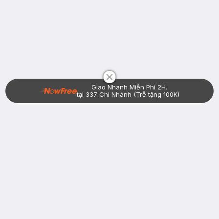
Chat i
Giao Nhanh Miễn Phí 2H.
tại 337 Chi Nhánh (Trễ tặng 100K)