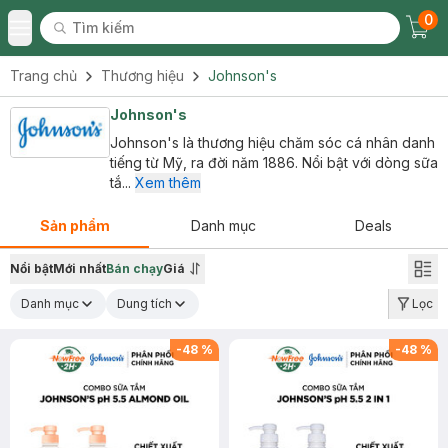
0
Tìm kiếm
Chec
Tìm kiếm
Toggle Menu
Trang chủ
Thương hiệu
Johnson's
Johnson's
Johnson's là thương hiệu chăm sóc cá nhân danh
tiếng từ Mỹ, ra đời năm 1886. Nổi bật với dòng sữa
tắ...
Xem thêm
Sản phẩm
Danh mục
Deals
Nổi bật
Mới nhất
Bán chạy
Giá
Danh mục
Dung tích
Lọc
-
48
%
-
48
%