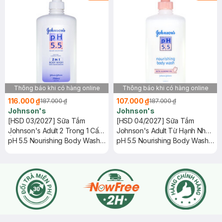
Thông báo khi có hàng online
Thông báo khi có hàng online
116.000 ₫
107.000 ₫
187.000 ₫
187.000 ₫
Johnson's
Johnson's
[HSD 03/2027] Sữa Tắm
[HSD 04/2027] Sữa Tắm
Johnson's Adult 2 Trong 1 Cấp
Johnson's Adult Từ Hạnh Nhân
Ẩm Cho Người Lớn 750ml
pH 5.5 Nourishing Body Wash
Cho Người Lớn 750ml
pH 5.5 Nourishing Body Wash
With Moisturizers
With Almond Oil