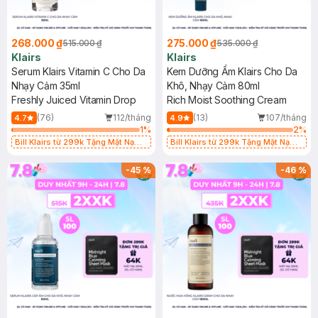
268.000 ₫
275.000 ₫
515.000 ₫
535.000 ₫
Klairs
Klairs
Serum Klairs Vitamin C Cho Da
Kem Dưỡng Ẩm Klairs Cho Da
Nhạy Cảm 35ml
Khô, Nhạy Cảm 80ml
Freshly Juiced Vitamin Drop
Rich Moist Soothing Cream
(76)
112/tháng
(13)
107/tháng
4.7
4.9
1
%
2
%
Bill Klairs từ 299k Tặng Mặt Nạ
Bill Klairs từ 299k Tặng Mặt Nạ
Làm Dịu Da & Kiểm Soát Dầu Nhờn
Làm Dịu Da & Kiểm Soát Dầu Nhờn
25ml (SL Có Hạn)
25ml (SL Có Hạn)
-
45
%
-
46
%