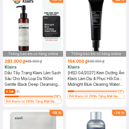
Thông báo khi có hàng online
Thông báo khi có hàng online
283.000 ₫
164.000 ₫
465.000 ₫
505.000 ₫
Klairs
Klairs
Dầu Tẩy Trang Klairs Làm Sạch
[HSD 04/2027] Kem Dưỡng Ẩm
Sâu Cho Mọi Loại Da 150ml
Klairs Làm Dịu & Phục Hồi Da
Gentle Black Deep Cleansing
Ban Đêm 50g
Midnight Blue Clearing Water
Oil
Cream
13
%
(4)
4.8
29
%
Bill Klairs từ 299k Tặng Mặt Nạ
Làm Dịu Da & Kiểm Soát Dầu Nhờn
Bill Klairs từ 299k Tặng Mặt Nạ
25ml (SL Có Hạn)
Làm Dịu Da & Kiểm Soát Dầu Nhờn
25ml (SL Có Hạn)
-
55
%
-
76
%