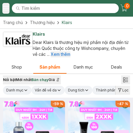
0
Tìm kiếm
Chec
Tìm kiếm
Toggle Menu
Trang chủ
Thương hiệu
Klairs
Klairs
Dear Klairs là thương hiệu mỹ phẩm nội địa đến từ
Hàn Quốc thuộc công ty Wishcompany, chuyên
về các ...
Xem thêm
Shop
Sản phẩm
Danh mục
Deals
Nổi bật
Mới nhất
Bán chạy
Giá
Danh mục
Vấn đề về da
Dung tích
Thành phần nổi bật
Lọc
-
59
%
-
47
%