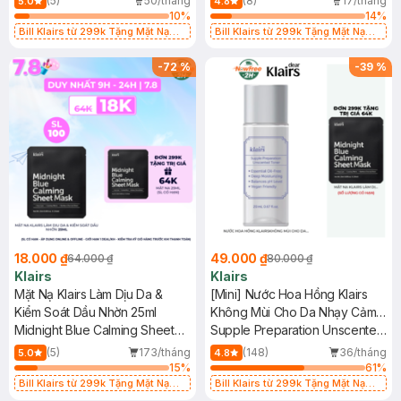
(5)
50/tháng
(8)
17/tháng
5.0
4.8
10
%
14
%
Bill Klairs từ 299k Tặng Mặt Nạ
Bill Klairs từ 299k Tặng Mặt Nạ
Làm Dịu Da & Kiểm Soát Dầu Nhờn
Làm Dịu Da & Kiểm Soát Dầu Nhờn
25ml (SL Có Hạn)
25ml (SL Có Hạn)
-
72
%
-
39
%
18.000 ₫
49.000 ₫
64.000 ₫
80.000 ₫
Klairs
Klairs
Mặt Nạ Klairs Làm Dịu Da &
[Mini] Nước Hoa Hồng Klairs
Kiểm Soát Dầu Nhờn 25ml
Không Mùi Cho Da Nhạy Cảm
Midnight Blue Calming Sheet
20ml
Supple Preparation Unscented
Mask
Toner
(5)
173/tháng
(148)
36/tháng
5.0
4.8
15
%
61
%
Bill Klairs từ 299k Tặng Mặt Nạ
Bill Klairs từ 299k Tặng Mặt Nạ
Làm Dịu Da & Kiểm Soát Dầu Nhờn
Làm Dịu Da & Kiểm Soát Dầu Nhờn