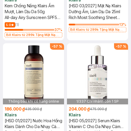
Kem Chống Nắng Klairs Ẩm
[HSD 03/2027] Mặt Nạ Klairs
Mượt, Làm Dịu Da 50g
Dưỡng Ẩm, Làm Dịu Da 25ml
All-day Airy Sunscreen SPF50+
Rich Moist Soothing Sheet
PA++++
Mask
13
%
(1)
5.0
37
%
Bill Klairs từ 299k Tặng Mặt Nạ
Làm Dịu Da & Kiểm Soát Dầu Nhờn
Bill Klairs từ 299k Tặng Mặt Nạ
25ml (SL Có Hạn)
Làm Dịu Da & Kiểm Soát Dầu Nhờn
25ml (SL Có Hạn)
-
57
%
-
57
%
Thông báo khi có hàng online
1/337 Chi nhánh còn 1 SP
186.000 ₫
204.000 ₫
435.000 ₫
475.000 ₫
Klairs
Klairs
[HSD 01/2027] Nước Hoa Hồng
[HSD 05/2027] Serum Klairs
Klairs Dành Cho Da Nhạy Cảm
Vitamin C Cho Da Nhạy Cảm