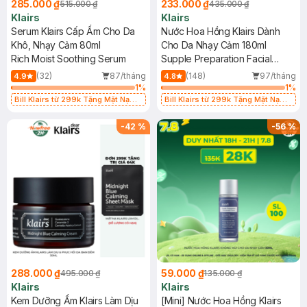
285.000 ₫
233.000 ₫
515.000 ₫
435.000 ₫
Klairs
Klairs
Serum Klairs Cấp Ẩm Cho Da
Nước Hoa Hồng Klairs Dành
Khô, Nhạy Cảm 80ml
Cho Da Nhạy Cảm 180ml
Rich Moist Soothing Serum
Supple Preparation Facial
Toner
(32)
87/tháng
(148)
97/tháng
4.9
4.8
1
%
1
%
Bill Klairs từ 299k Tặng Mặt Nạ
Bill Klairs từ 299k Tặng Mặt Nạ
Làm Dịu Da & Kiểm Soát Dầu Nhờn
Làm Dịu Da & Kiểm Soát Dầu Nhờn
25ml (SL Có Hạn)
25ml (SL Có Hạn)
-
42
%
-
56
%
288.000 ₫
59.000 ₫
495.000 ₫
135.000 ₫
Klairs
Klairs
Kem Dưỡng Ẩm Klairs Làm Dịu
[Mini] Nước Hoa Hồng Klairs