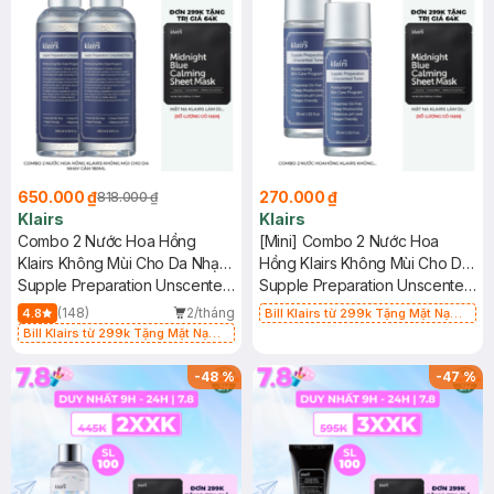
650.000 ₫
270.000 ₫
818.000 ₫
Klairs
Klairs
Combo 2 Nước Hoa Hồng
[Mini] Combo 2 Nước Hoa
Klairs Không Mùi Cho Da Nhạy
Hồng Klairs Không Mùi Cho Da
Cảm 180ml
Supple Preparation Unscented
Nhạy Cảm 30ml
Supple Preparation Unscented
Toner
Toner
(148)
2/tháng
4.8
Bill Klairs từ 299k Tặng Mặt Nạ
Làm Dịu Da & Kiểm Soát Dầu Nhờn
Bill Klairs từ 299k Tặng Mặt Nạ
25ml (SL Có Hạn)
Làm Dịu Da & Kiểm Soát Dầu Nhờn
25ml (SL Có Hạn)
-
48
%
-
47
%