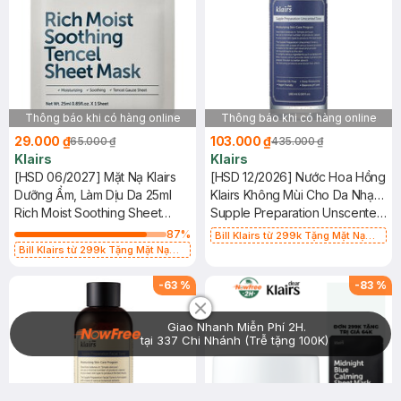
Thông báo khi có hàng online
Thông báo khi có hàng online
29.000 ₫
103.000 ₫
65.000 ₫
435.000 ₫
Klairs
Klairs
[HSD 06/2027] Mặt Nạ Klairs
[HSD 12/2026] Nước Hoa Hồng
Dưỡng Ẩm, Làm Dịu Da 25ml
Klairs Không Mùi Cho Da Nhạy
Rich Moist Soothing Sheet
Cảm 180ml
Supple Preparation Unscented
Mask
Toner
87
%
Bill Klairs từ 299k Tặng Mặt Nạ
Bill Klairs từ 299k Tặng Mặt Nạ
Làm Dịu Da & Kiểm Soát Dầu Nhờn
Làm Dịu Da & Kiểm Soát Dầu Nhờn
25ml (SL Có Hạn)
Chat i
25ml (SL Có Hạn)
-
63
%
-
83
%
Giao Nhanh Miễn Phí 2H.
tại 337 Chi Nhánh (Trễ tặng 100K)