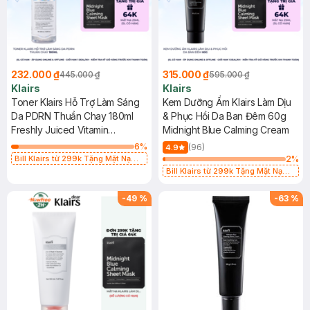
232.000 ₫
315.000 ₫
445.000 ₫
595.000 ₫
Klairs
Klairs
Toner Klairs Hỗ Trợ Làm Sáng
Kem Dưỡng Ẩm Klairs Làm Dịu
Da PDRN Thuần Chay 180ml
& Phục Hồi Da Ban Đêm 60g
Freshly Juiced Vitamin
Midnight Blue Calming Cream
Essence Toner
6
%
(96)
4.9
Bill Klairs từ 299k Tặng Mặt Nạ
2
%
Làm Dịu Da & Kiểm Soát Dầu Nhờn
Bill Klairs từ 299k Tặng Mặt Nạ
25ml (SL Có Hạn)
Làm Dịu Da & Kiểm Soát Dầu Nhờn
25ml (SL Có Hạn)
-
49
%
-
63
%