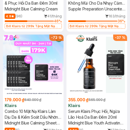
& Phục Hồi Da Ban Đêm 30ml
Không Mùi Cho Da Nhạy Cảm
Midnight Blue Calming Cream
30ml
Supple Preparation Unscented
Toner
(96)
41/tháng
163/tháng
4.9
46
%
36
%
Bill Klairs từ 299k Tặng Mặt Nạ
Bill Klairs từ 299k Tặng Mặt Nạ
Làm Dịu Da & Kiểm Soát Dầu Nhờn
Làm Dịu Da & Kiểm Soát Dầu Nhờn
25ml (SL Có Hạn)
25ml (SL Có Hạn)
-
72
%
-
37
%
179.000 ₫
355.000 ₫
640.000 ₫
565.000 ₫
Klairs
Klairs
Combo 10 Mặt Nạ Klairs Làm
Serum Klairs Phục Hồi, Ngừa
Dịu Da & Kiểm Soát Dầu Nhờn
Lão Hoá Da Ban Đêm 20ml
25ml
Midnight Blue Calming Sheet
Midnight Blue Youth Activating
Mask
Drop