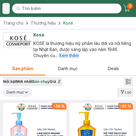
0
Tìm kiếm
Chec
Tìm kiếm
Toggle Menu
Trang chủ
Thương hiệu
Kosé
Kosé
KOSÉ là thương hiệu mỹ phẩm lâu đời và nổi tiếng
tại Nhật Bản, được sáng lập vào năm 1946.
Chuyên cu...
Xem thêm
Sản phẩm
Danh mục
Deals
Nổi bật
Mới nhất
Bán chạy
Giá
Danh mục
Lọc
-
36
%
-
32
%