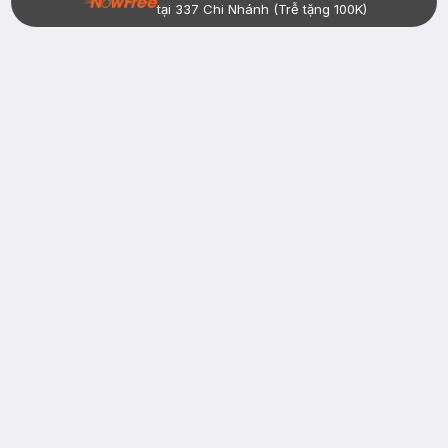
tại 337 Chi Nhánh (Trễ tặng 100K)
Bạn đã có tài khoản Hasaki?
Đăng nhập
return
nowfree
price