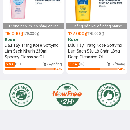
Thông báo khi có hàng online
Thông báo khi có hàng online
115.000 ₫
122.000 ₫
179.000 ₫
179.000 ₫
Kosé
Kosé
Dầu Tẩy Trang Kosé Softymo
Dầu Tẩy Trang Kosé Softymo
Làm Sạch Nhanh 230ml
Làm Sạch Sâu Lỗ Chân Lông
Speedy Cleansing Oil
230ml
Deep Cleansing Oil
(15)
24/tháng
(15)
52/tháng
5.0
5.0
64
%
64
%