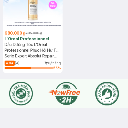
680.000 ₫
795.000 ₫
L'Oreal Professionnel
Dầu Dưỡng Tóc L'Oréal
Professionnel Phục Hồi Hư Tổn
90ml
Serie Expert Absolut Repair
Gold
(4)
6/tháng
4.8
55
%