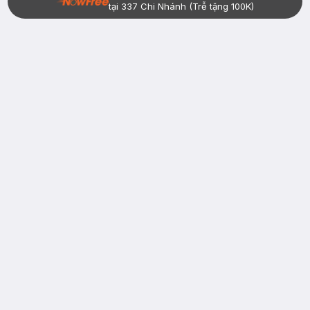
tại 337 Chi Nhánh (Trễ tặng 100K)
Bạn đã có tài khoản Hasaki?
Đăng nhập
return
nowfree
price