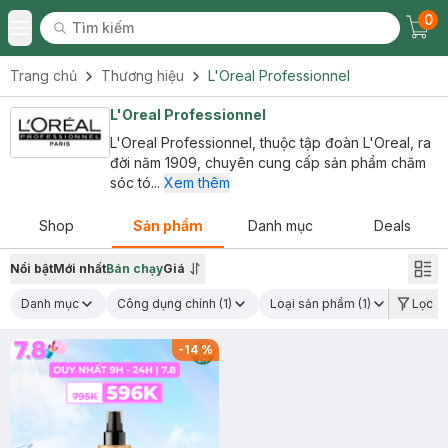
0
Tìm kiếm
Chec
Tìm kiếm
Toggle Menu
Trang chủ
Thương hiệu
L'Oreal Professionnel
L'Oreal Professionnel
L'Oreal Professionnel, thuộc tập đoàn L'Oreal, ra
đời năm 1909, chuyên cung cấp sản phẩm chăm
sóc tó...
Xem thêm
Shop
Sản phẩm
Danh mục
Deals
Nổi bật
Mới nhất
Bán chạy
Giá
Danh mục
Công dụng chính
(1)
Loại sản phẩm
(1)
Lọc
-
14
%