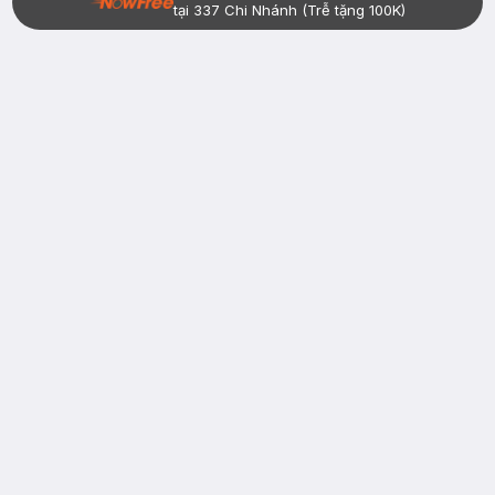
tại 337 Chi Nhánh (Trễ tặng 100K)
Bạn đã có tài khoản Hasaki?
Đăng nhập
return
nowfree
price