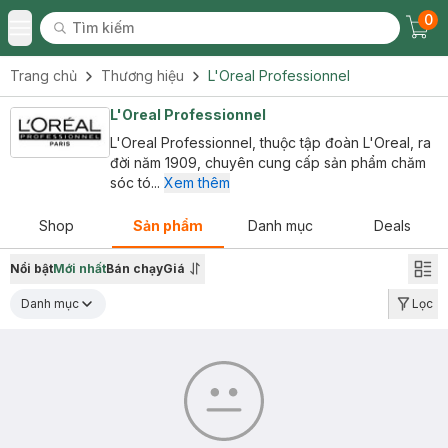
0
Tìm kiếm
Chec
Tìm kiếm
Toggle Menu
Trang chủ
Thương hiệu
L'Oreal Professionnel
L'Oreal Professionnel
L'Oreal Professionnel, thuộc tập đoàn L'Oreal, ra
đời năm 1909, chuyên cung cấp sản phẩm chăm
sóc tó...
Xem thêm
Shop
Sản phẩm
Danh mục
Deals
Nổi bật
Mới nhất
Bán chạy
Giá
Danh mục
Lọc