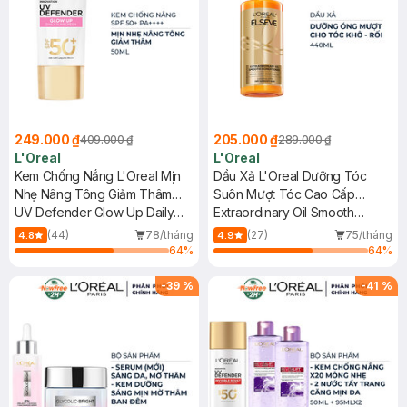
249.000 ₫
205.000 ₫
409.000 ₫
289.000 ₫
L'Oreal
L'Oreal
Kem Chống Nắng L'Oreal Mịn
Dầu Xả L'Oreal Dưỡng Tóc
Nhẹ Nâng Tông Giảm Thâm
Suôn Mượt Tóc Cao Cấp
50ml
UV Defender Glow Up Daily
440ml
Extraordinary Oil Smooth
Sunscreen SPF50+ PA++++
Conditioner
(44)
78/tháng
(27)
75/tháng
4.8
4.9
64
%
64
%
-
39
%
-
41
%