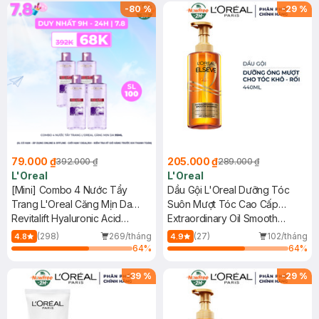
-
80
%
-
29
%
79.000 ₫
205.000 ₫
392.000 ₫
289.000 ₫
L'Oreal
L'Oreal
[Mini] Combo 4 Nước Tẩy
Dầu Gội L'Oreal Dưỡng Tóc
Trang L'Oreal Căng Mịn Da
Suôn Mượt Tóc Cao Cấp
95ml
Revitalift Hyaluronic Acid
440ml
Extraordinary Oil Smooth
Hydrating Micellar Water
Shampoo
(298)
269/tháng
(27)
102/tháng
4.8
4.9
64
%
64
%
-
39
%
-
29
%