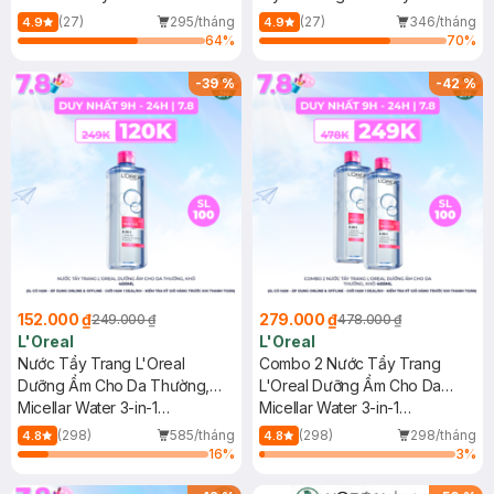
Shampoo & Conditioner
[Melasyl+Glycolic+Niacinamide]
(27)
295/tháng
(27)
346/tháng
4.9
4.9
64
%
70
%
-
39
%
-
42
%
152.000 ₫
279.000 ₫
249.000 ₫
478.000 ₫
L'Oreal
L'Oreal
Nước Tẩy Trang L'Oreal
Combo 2 Nước Tẩy Trang
Dưỡng Ẩm Cho Da Thường,
L'Oreal Dưỡng Ẩm Cho Da
Khô 400ml
Micellar Water 3-in-1
Thường, Khô 400ml
Micellar Water 3-in-1
Moisturizing Even For Sensitive
Moisturizing Even For Sensitive
(298)
585/tháng
(298)
298/tháng
4.8
4.8
Skin
Skin
16
%
3
%