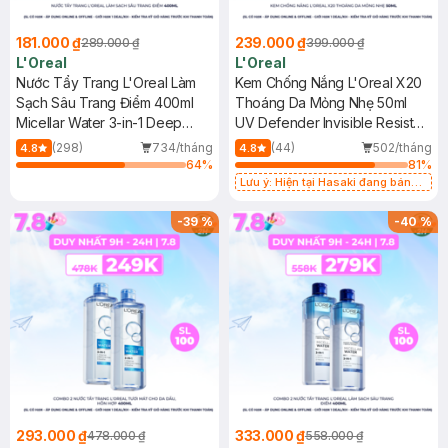
181.000 ₫
239.000 ₫
289.000 ₫
399.000 ₫
L'Oreal
L'Oreal
Nước Tẩy Trang L'Oreal Làm
Kem Chống Nắng L'Oreal X20
Sạch Sâu Trang Điểm 400ml
Thoáng Da Mỏng Nhẹ 50ml
Micellar Water 3-in-1 Deep
UV Defender Invisible Resist
Cleansing Even For Sensitive
Daily Sunscreen SPF50+
(298)
734/tháng
(44)
502/tháng
4.8
4.8
Skin
PA++++
64
%
81
%
Lưu ý: Hiện tại Hasaki đang bán
song song cả 2 mẫu cũ và mới.
-
39
%
-
40
%
293.000 ₫
333.000 ₫
478.000 ₫
558.000 ₫