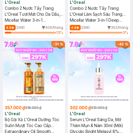
L'Oreal
L'Oreal
Combo 2 Nước Tẩy Trang
Combo 2 Nước Tẩy Trang
L'Oreal Tươi Mát Cho Da Dầu,
L'Oreal Làm Sạch Sâu Trang
Hỗn Hợp 400ml
Micellar Water 3-in-1
Điểm 400ml
Micellar Water 3-in-1 Deep
Refreshing Even For Sensitive
Cleansing Even For Sensitive
(298)
406/tháng
(298)
352/tháng
4.8
4.8
Skin
Skin
13
%
3
%
-
31
%
-
42
%
357.000 ₫
302.000 ₫
518.000 ₫
519.000 ₫
L'Oreal
L'Oreal
Bộ Gội Xả L'Oreal Dưỡng Tóc
Serum L'Oreal Sáng Da, Mờ
Suôn Mượt Tóc Cao Cấp
Thâm Mụn & Nám 30ml (Mới)
440mlx2
Extraordinary Oil Smooth
Glycolic Bright Melasyl 8%