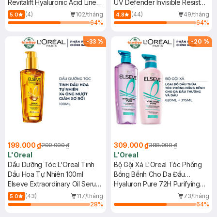
Revitalift Hyaluronic Acid Line
Nhẹ 50ml
UV Defender Invisible Resist
Filling Water Cream
Daily Sunscreen SPF50+
(4)
102/tháng
(44)
49/tháng
5.0
4.8
PA++++
64
%
64
%
-
33
%
-
20
%
199.000 ₫
309.000 ₫
299.000 ₫
388.000 ₫
L'Oreal
L'Oreal
Dầu Dưỡng Tóc L'Oreal Tinh
Bộ Gội Xả L'Oreal Tóc Phồng
Dầu Hoa Tự Nhiên 100ml
Bồng Bềnh Cho Da Đầu
Elseve Extraordinary Oil Serum
Thường, Dầu 620ml+375ml
Hyaluron Pure 72H Purifying
With 6 Precious Floral Oil
Shampoo + Rehydrating
(43)
117/tháng
73/tháng
5.0
Conditioner
28
%
64
%