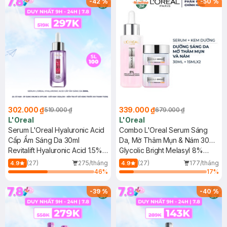
-
42
%
-
50
%
302.000 ₫
339.000 ₫
519.000 ₫
679.000 ₫
L'Oreal
L'Oreal
Serum L'Oreal Hyaluronic Acid
Combo L'Oreal Serum Sáng
Cấp Ẩm Sáng Da 30ml
Da, Mờ Thâm Mụn & Nám 30ml
Revitalift Hyaluronic Acid 1.5%
+ 2 Kem Dưỡng Mờ Thâm Nám
Glycolic Bright Melasyl 8%
Hyaluron Serum
Ban Ngày 15ml
[Melasyl+Glycolic+Niacinamide]
(27)
275/tháng
(27)
177/tháng
4.9
4.9
+ Glycolic-Bright Glowing
46
%
17
%
Cream Day - SPF 17
-
39
%
-
40
%