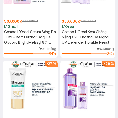
507.000 ₫
350.000 ₫
838.000 ₫
595.000 ₫
L'Oreal
L'Oreal
Combo L'Oreal Serum Sáng Da
Combo L'Oreal Kem Chống
30ml + Kem Dưỡng Sáng Da
Nắng X20 Thoáng Da Mỏng
Ban Đêm 50ml
Glycolic Bright Melasyl 8%
Nhẹ 50ml + 2 Nước Tẩy Trang
UV Defender Invisible Resist
[Melasyl+Glycolic+Niacinamide]
Căng Mịn Da 95ml
Daily Sunscreen SPF50+
30/tháng
40/tháng
+ Glycolic-Bright Glowing
PA++++ + Revitalift Hyaluronic
64
%
64
%
Cream Night
Acid Hydrating Micellar Water
-
27
%
-
29
%