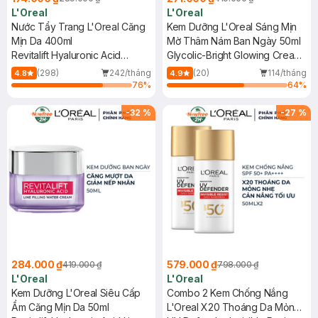
L'Oreal
L'Oreal
Nước Tẩy Trang L'Oreal Căng
Kem Dưỡng L'Oreal Sáng Mịn
Mịn Da 400ml
Mờ Thâm Nám Ban Ngày 50ml
Revitalift Hyaluronic Acid
Glycolic-Bright Glowing Cream
Hydrating Micellar Water
Day SPF 30
(298)
242/tháng
(20)
114/tháng
4.8
4.9
76
%
64
%
-
32
%
-
27
%
284.000 ₫
579.000 ₫
419.000 ₫
798.000 ₫
L'Oreal
L'Oreal
Kem Dưỡng L'Oreal Siêu Cấp
Combo 2 Kem Chống Nắng
Ẩm Căng Mịn Da 50ml
L'Oreal X20 Thoáng Da Mỏng