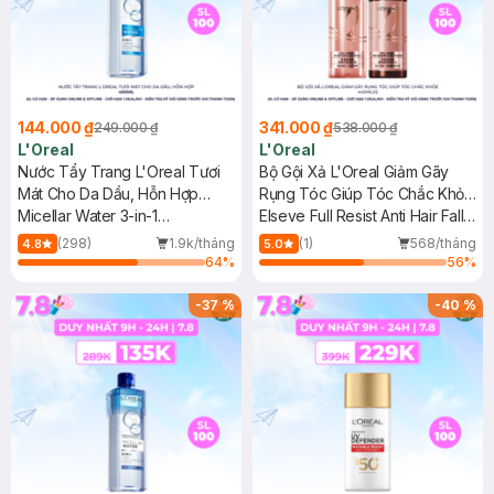
144.000 ₫
341.000 ₫
249.000 ₫
538.000 ₫
L'Oreal
L'Oreal
Nước Tẩy Trang L'Oreal Tươi
Bộ Gội Xả L'Oreal Giảm Gãy
Mát Cho Da Dầu, Hỗn Hợp
Rụng Tóc Giúp Tóc Chắc Khỏe
400ml
Micellar Water 3-in-1
440mlx2
Elseve Full Resist Anti Hair Fall
Refreshing Even For Sensitive
Shampoo & Conditioner
(298)
1.9k/tháng
(1)
568/tháng
4.8
5.0
Skin
64
%
56
%
-
37
%
-
40
%