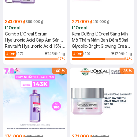
341.000 ₫
271.000 ₫
899.000 ₫
419.000 ₫
L'Oreal
L'Oreal
Combo L'Oreal Serum
Kem Dưỡng L'Oreal Sáng Mịn
Hyaluronic Acid Cấp Ẩm Sáng
Mờ Thâm Nám Ban Đêm 50ml
Da 30ml + 2 Kem Dưỡng Siêu
Revitalift Hyaluronic Acid 1.5%
Glycolic-Bright Glowing Cream
Cấp Ẩm Căng Mịn Da 15ml
Hyaluron Serum + Revitalift
Night
(27)
145/tháng
(20)
179/tháng
4.9
4.9
Hyaluronic Acid Plumping Day
17
%
64
%
Cream
-
40
%
-
35
%
174.000 ₫
271.000 ₫
289.000 ₫
419.000 ₫