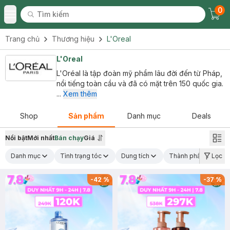
0
Tìm kiếm
Chec
Tìm kiếm
Toggle Menu
Trang chủ
Thương hiệu
L'Oreal
L'Oreal
L'Oréal là tập đoàn mỹ phẩm lâu đời đến từ Pháp,
nổi tiếng toàn cầu và đã có mặt trên 150 quốc gia.
...
Xem thêm
Shop
Sản phẩm
Danh mục
Deals
Nổi bật
Mới nhất
Bán chạy
Giá
Danh mục
Tình trạng tóc
Dung tích
Thành phần nổi bật
Lọc
-
42
%
-
37
%