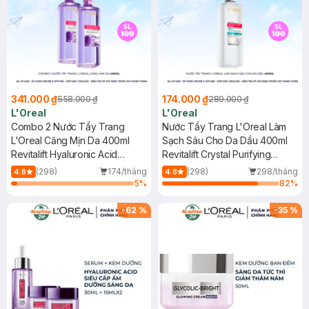
341.000 ₫
174.000 ₫
558.000 ₫
289.000 ₫
L'Oreal
L'Oreal
Combo 2 Nước Tẩy Trang
Nước Tẩy Trang L'Oreal Làm
L'Oreal Căng Mịn Da 400ml
Sạch Sâu Cho Da Dầu 400ml
Revitalift Hyaluronic Acid
Revitalift Crystal Purifying
Hydrating Micellar Water
Micellar Water
(298)
174/tháng
(298)
298/tháng
4.8
4.8
5
%
82
%
-
62
%
-
35
%