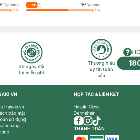
30/tháng
(1)
50/tháng
5.0
64
%
64
%
HO
18
n phí 2H
30 ngày đổi trả miễn phí
Thương hiệu uy 
Thương hiệu
30 ngày đổi
uy tín toàn
trả miễn phí
cầu
SAKI.VN
HỢP TÁC & LIÊN KẾT
iệu Hasaki.vn
Hasaki Clinic
sách bảo mật
Dermahair
hoản sử dụng
 cẩm nang
facebook
THANH TOÁN
instagram
tiktok
dụng