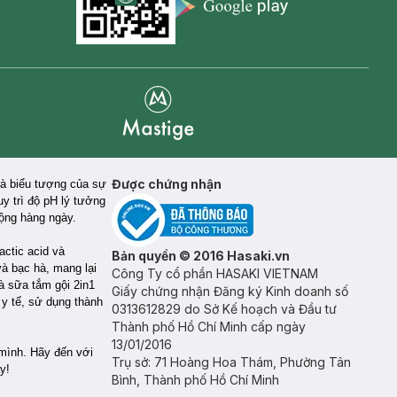
Appstore icon
Goolge Play icon
Mastige
Được chứng nhận
Là biểu tượng của sự
y trì độ pH lý tưởng
động hàng ngày.
ctic acid và
Bản quyền © 2016 Hasaki.vn
và bạc hà, mang lại
Công Ty cổ phần HASAKI VIETNAM
à sữa tắm gội 2in1
Giấy chứng nhận Đăng ký Kinh doanh số
 y tế, sử dụng thành
0313612829 do Sở Kế hoạch và Đầu tư
Thành phố Hồ Chí Minh cấp ngày
13/01/2016
mình. Hãy đến với
Trụ sở: 71 Hoàng Hoa Thám, Phường Tân
y!
Bình, Thành phố Hồ Chí Minh