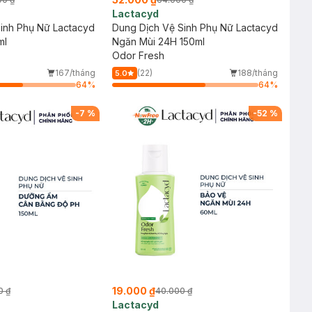
Lactacyd
inh Phụ Nữ Lactacyd
Dung Dịch Vệ Sinh Phụ Nữ Lactacyd
ml
Ngăn Mùi 24H 150ml
Odor Fresh
167/tháng
(22)
188/tháng
5.0
64
%
64
%
-
7
%
-
52
%
19.000 ₫
0 ₫
40.000 ₫
Lactacyd