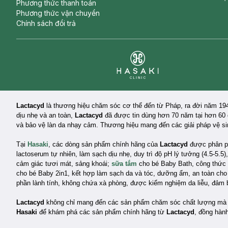
Phương thức thanh toán
Phương thức vận chuyển
Chính sách đổi trả
Clinic
Lactacyd
là thương hiệu chăm sóc cơ thể đến từ Pháp, ra đời năm 19
dịu nhẹ và an toàn,
Lactacyd
đã được tin dùng hơn 70 năm tại hơn 60 
và bảo vệ làn da nhạy cảm. Thương hiệu mang đến các giải pháp vệ sinh
Tại
Hasaki
, các dòng sản phẩm chính hãng của
Lactacyd
được phân ph
lactoserum tự nhiên, làm sạch dịu nhẹ, duy trì độ pH lý tưởng (4.5-5.5
cảm giác tươi mát, sảng khoái;
sữa tắm
cho bé Baby Bath, công thức d
cho bé Baby 2in1, kết hợp làm sạch da và tóc, dưỡng ẩm, an toàn cho
phần lành tính, không chứa xà phòng, được kiểm nghiệm da liễu, đảm b
Lactacyd
không chỉ mang đến các sản phẩm chăm sóc chất lượng mà c
Hasaki
để khám phá các sản phẩm chính hãng từ
Lactacyd
, đồng hàn