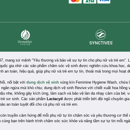
master card
ATM card
visa card
Synctives
Dermahair
47, mang sứ mệnh “Yêu thương và bảo vệ sự tự tin cho phụ nữ và trẻ em”. 
quốc gia nhờ các sản phẩm chăm sóc vệ sinh được nghiên cứu khoa học, du
 an toàn, hiệu quả, giúp phụ nữ và trẻ em tự tin, thoải mái trong mọi hoạt 
ối, nổi bật với
dung dịch vệ sinh
vùng kín Feminine Hygiene Wash, chứa la
), ngăn ngừa mùi khó chịu; dung dịch vệ sinh Revive với chiết xuất hoa hồng 
ịu nhẹ, không gây kích ứng, làm sạch và bảo vệ làn da nhạy cảm của bé; v
 trẻ sơ sinh. Các sản phẩm
Lactacyd
được phát triển bởi đội ngũ chuyên gia
ảo an toàn tuyệt đối cho cả phụ nữ và trẻ em.
òn truyền cảm hứng để mỗi phụ nữ tự tin chăm sóc và yêu thương cơ thể 
h cùng bạn trên hành trình chăm sóc sức khỏe và nâng tầm sự tự tin mỗi ngà