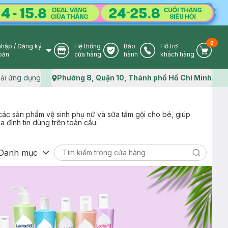
0
nhập
/
Đăng ký
Hệ thống
Bảo
Hỗ trợ
User Icon
Store Icon
Warranty Icon
Phone Icon
Cart I
oản
cửa hàng
hành
khách hàng
ải ứng dụng
Phường 8, Quận 10, Thành phố Hồ Chí Minh
Map icon
các sản phẩm vệ sinh phụ nữ và sữa tắm gội cho bé, giúp
a đình tin dùng trên toàn cầu.
Danh mục
Search ic