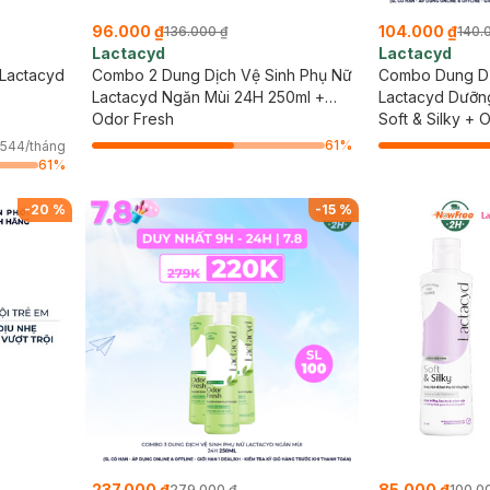
96.000 ₫
104.000 ₫
136.000 ₫
140.
Lactacyd
Lactacyd
 Lactacyd
Combo 2 Dung Dịch Vệ Sinh Phụ Nữ
Combo Dung Dị
Lactacyd Ngăn Mùi 24H 250ml +
Lactacyd Dưỡn
60ml
Odor Fresh
Mùi 24H 60ml
Soft & Silky + 
61
%
544/tháng
61
%
-
20
%
-
15
%
237.000 ₫
85.000 ₫
279.000 ₫
100.0