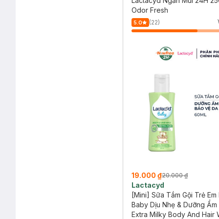
Lactacyd Ngăn Mùi 24H 25
Odor Fresh
(22)
5.0
19.000 ₫
20.000 ₫
Lactacyd
[Mini] Sữa Tắm Gội Trẻ Em
Baby Dịu Nhẹ & Dưỡng Ẩm
Extra Milky Body And Hair