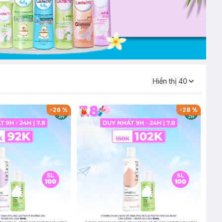
Hiển thị
40
-
26
%
-
28
%