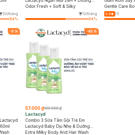
0ml
Lactacyd Ngăn Mùi 24H + Dưỡng
Giảm Rôm Sảy 
Ẩm 250mlx2
Odor Fresh + Soft & Silky
Gentle Care Bo
20/tháng
12/tháng
(1)
5.0
64
%
64
%
-
5
%
-
43
%
57.000 ₫
100.000 ₫
Lactacyd
 Lactacyd
Combo 3 Sữa Tắm Gội Trẻ Em
 60ml
Lactacyd Baby Dịu Nhẹ & Dưỡng
 Wash
Ẩm 60ml
Extra Milky Body And Hair Wash