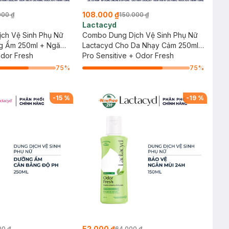
108.000 ₫
000 ₫
150.000 ₫
Lactacyd
ch Vệ Sinh Phụ Nữ
Combo Dung Dịch Vệ Sinh Phụ Nữ
g Ẩm 250ml + Ngăn
Lactacyd Cho Da Nhạy Cảm 250ml
Odor Fresh
+ Ngăn Mùi 24H 60ml
Pro Sensitive + Odor Fresh
75
%
75
%
-
15
%
-
19
%
52.000 ₫
00 ₫
64.000 ₫