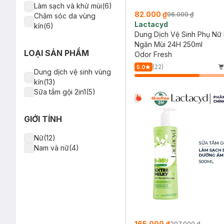
Làm sạch và khử mùi(6)
82.000 ₫
96.000 ₫
Chăm sóc da vùng
Lactacyd
kín(6)
Dung Dịch Vệ Sinh Phụ Nữ
Ngăn Mùi 24H 250ml
LOẠI SẢN PHẨM
Odor Fresh
(22)
5.0
Dung dịch vệ sinh vùng
kín(13)
Sữa tắm gội 2in1(5)
GIỚI TÍNH
Nữ(12)
Nam và nữ(4)
165.000 ₫
207.000 ₫