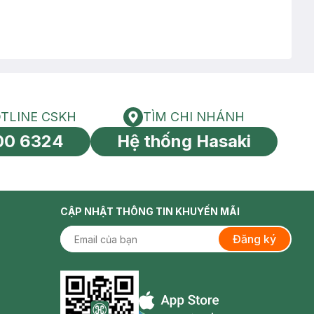
TLINE CSKH
TÌM CHI NHÁNH
HOTLINE CSKH
Tìm chi nhánh
00 6324
Hệ thống Hasaki
tín toàn cầu
CẬP NHẬT THÔNG TIN KHUYẾN MÃI
Đăng ký