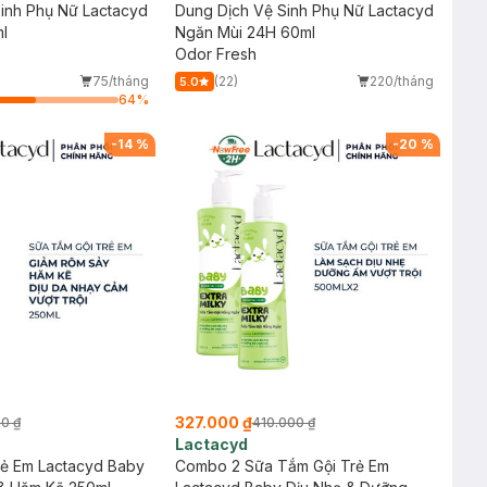
inh Phụ Nữ Lactacyd
Dung Dịch Vệ Sinh Phụ Nữ Lactacyd
l
Ngăn Mùi 24H 60ml
Odor Fresh
75/tháng
(22)
220/tháng
5.0
64
%
-
14
%
-
20
%
327.000 ₫
00 ₫
410.000 ₫
Lactacyd
rẻ Em Lactacyd Baby
Combo 2 Sữa Tắm Gội Trẻ Em