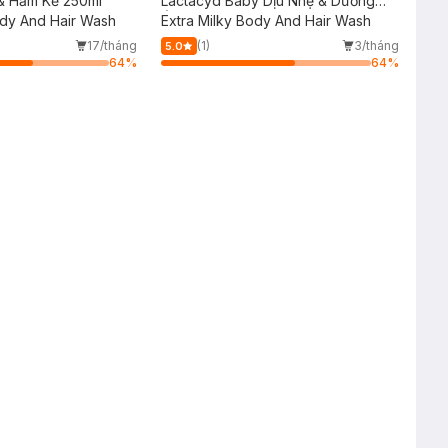
& Hăm Kẽ 250ml
Lactacyd Baby Dịu Nhẹ & Dưỡng
dy And Hair Wash
Ẩm 500ml
Extra Milky Body And Hair Wash
17/tháng
(1)
3/tháng
5.0
64
%
64
%