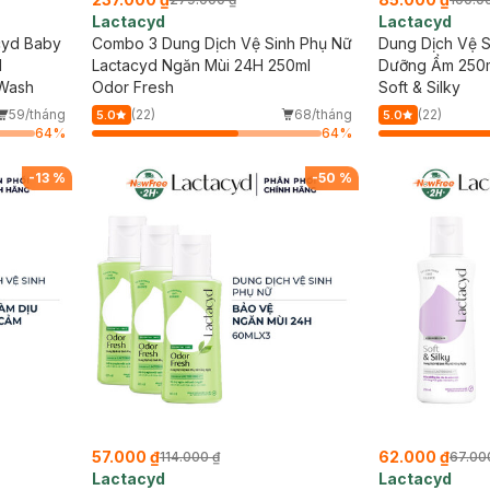
Lactacyd
Lactacyd
cyd Baby
Combo 3 Dung Dịch Vệ Sinh Phụ Nữ
Dung Dịch Vệ S
l
Lactacyd Ngăn Mùi 24H 250ml
Dưỡng Ẩm 250
 Wash
Odor Fresh
Soft & Silky
59/tháng
(22)
68/tháng
(22)
5.0
5.0
64
%
64
%
-
13
%
-
50
%
57.000 ₫
62.000 ₫
114.000 ₫
67.00
Lactacyd
Lactacyd