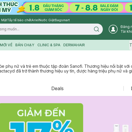
 Mặt
Tẩy tế bào chết
Ariel
Nước Giặt
Bagsmart
Đăng 
Search icon
Tài kh
T
MỚI VỀ
BÁN CHẠY
CLINIC & SPA
DERMAHAIR
e phụ nữ và trẻ em thuộc tập đoàn Sanofi. Thương hiệu nổi bật với 
tacyd đã trở thành thương hiệu uy tín, được hàng triệu phụ nữ và gi
Deals