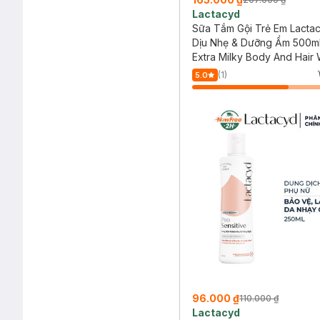
Lactacyd
Sữa Tắm Gội Trẻ Em Lacta
Dịu Nhẹ & Dưỡng Ẩm 500m
Extra Milky Body And Hair
(1)
5.0
96.000 ₫
110.000 ₫
Lactacyd