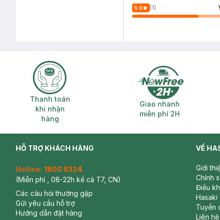
(1)
5.0
Thanh toán khi nhận hàng
Giao nhanh miễ
Thanh toán
Giao nhanh
khi nhận
miễn phí 2H
hàng
HỖ TRỢ KHÁCH HÀNG
VỀ HA
Giới th
Hotline:
1800 6324
Chính 
(Miễn phí , 08-22h kể cả T7, CN)
Điều k
Các câu hỏi thường gặp
Hasaki
Gửi yêu cầu hỗ trợ
Tuyển 
Hướng dẫn đặt hàng
Liên hệ