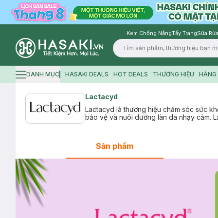
Kem Chống Nắng
Tẩy Trang
Sữa Rửa
Logo
DANH MỤC
HASAKI DEALS
HOT DEALS
THƯƠNG HIỆU
HÀNG 
Hamburger icon
Lactacyd
Lactacyd là thương hiệu chăm sóc sức khỏ
bảo vệ và nuôi dưỡng làn da nhạy cảm. Lac
Sản phẩm