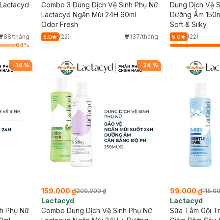
 Lactacyd
Combo 3 Dung Dịch Vệ Sinh Phụ Nữ
Dung Dịch Vệ S
Lactacyd Ngăn Mùi 24H 60ml
Dưỡng Ẩm 150m
Odor Fresh
Soft & Silky
88/tháng
(22)
137/tháng
(22)
5.0
5.0
64
%
-
14
%
-
24
%
159.000 ₫
99.000 ₫
209.000 ₫
115.0
Lactacyd
Lactacyd
h Phụ Nữ
Combo Dung Dịch Vệ Sinh Phụ Nữ
Sữa Tắm Gội T