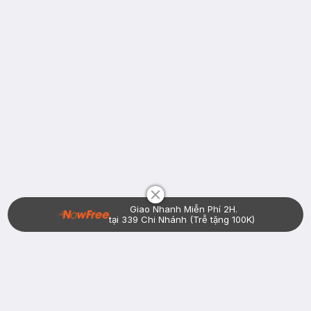
Chat i
Giao Nhanh Miễn Phí 2H.
tại 339 Chi Nhánh (Trễ tặng 100K)