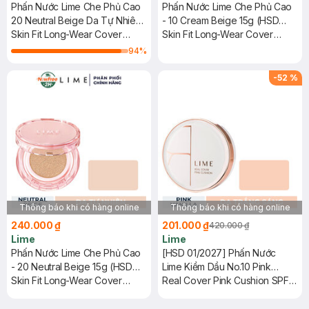
Phấn Nước Lime Che Phủ Cao
Phấn Nước Lime Che Phủ Cao
20 Neutral Beige Da Tự Nhiên
- 10 Cream Beige 15g (HSD
15g
Skin Fit Long-Wear Cover
12/2025)
Skin Fit Long-Wear Cover
Cushion SPF 50+ PA++++
Cushion SPF 50+ PA+++
94
%
-
52
%
Thông báo khi có hàng online
Thông báo khi có hàng online
240.000 ₫
201.000 ₫
420.000 ₫
Lime
Lime
Phấn Nước Lime Che Phủ Cao
[HSD 01/2027] Phấn Nước
- 20 Neutral Beige 15g (HSD
Lime Kiềm Dầu No.10 Pink
12/2025)
Skin Fit Long-Wear Cover
Vanilla Da Trắng Sáng 20g
Real Cover Pink Cushion SPF
Cushion SPF 50+ PA++++
50+/PA+++