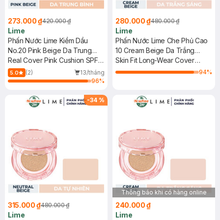
273.000 ₫
280.000 ₫
420.000 ₫
480.000 ₫
Lime
Lime
Phấn Nước Lime Kiềm Dầu
Phấn Nước Lime Che Phủ Cao
No.20 Pink Beige Da Trung
10 Cream Beige Da Trắng
Bình 20g
Real Cover Pink Cushion SPF
Sáng 15g
Skin Fit Long-Wear Cover
50+/PA+++
Cushion SPF 50+ PA+++
94
%
(2)
13/tháng
5.0
96
%
-
34
%
Thông báo khi có hàng online
315.000 ₫
240.000 ₫
480.000 ₫
Lime
Lime