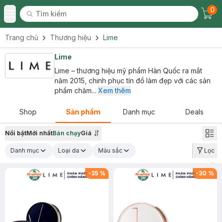
0
Tìm kiếm
Chec
Tìm kiếm
Toggle Menu
Trang chủ
Thương hiệu
Lime
Lime
Lime – thương hiệu mỹ phẩm Hàn Quốc ra mắt
năm 2015, chinh phục tín đồ làm đẹp với các sản
phẩm chăm...
Xem thêm
Shop
Sản phẩm
Danh mục
Deals
Nổi bật
Mới nhất
Bán chạy
Giá
Danh mục
Loại da
Màu sắc
Lọc
-
35
%
-
30
%