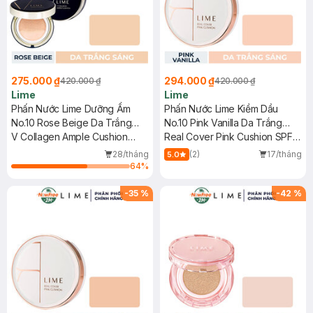
275.000 ₫
294.000 ₫
420.000 ₫
420.000 ₫
Lime
Lime
Phấn Nước Lime Dưỡng Ẩm
Phấn Nước Lime Kiềm Dầu
No.10 Rose Beige Da Trắng
No.10 Pink Vanilla Da Trắng
Sáng 20g
V Collagen Ample Cushion
Sáng 20g
Real Cover Pink Cushion SPF
SPF50+ PA+++
50+/PA+++
28/tháng
(2)
17/tháng
5.0
64
%
-
35
%
-
42
%