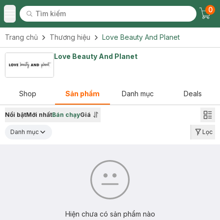
0
Tìm kiếm
Chec
Tìm kiếm
Toggle Menu
Trang chủ
Thương hiệu
Love Beauty And Planet
Love Beauty And Planet
Shop
Sản phẩm
Danh mục
Deals
Nổi bật
Mới nhất
Bán chạy
Giá
Danh mục
Lọc
Hiện chưa có sản phẩm nào