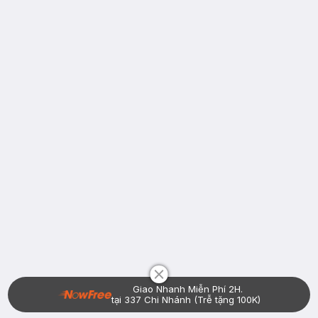
Chat i
Giao Nhanh Miễn Phí 2H.
tại 337 Chi Nhánh (Trễ tặng 100K)