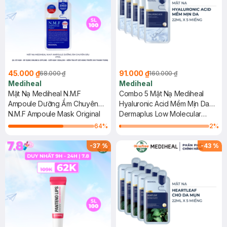
45.000 ₫
91.000 ₫
68.000 ₫
160.000 ₫
Mediheal
Mediheal
Mặt Nạ Mediheal N.M.F
Combo 5 Mặt Nạ Mediheal
Ampoule Dưỡng Ẩm Chuyên
Hyaluronic Acid Mềm Mịn Da
Sâu 27ml
N.M.F Ampoule Mask Original
22ml
Dermaplus Low Molecular
Hyaluronic Acid Mask
64
%
2
%
-
37
%
-
43
%