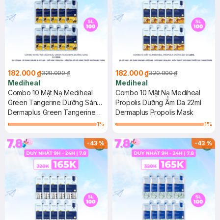
182.000 ₫
182.000 ₫
320.000 ₫
320.000 ₫
Mediheal
Mediheal
Combo 10 Mặt Nạ Mediheal
Combo 10 Mặt Nạ Mediheal
Green Tangerine Dưỡng Sáng
Propolis Dưỡng Ẩm Da 22ml
Da 22ml
Dermaplus Green Tangerine
Dermaplus Propolis Mask
Mask
1
%
1
%
-
43
%
-
43
%