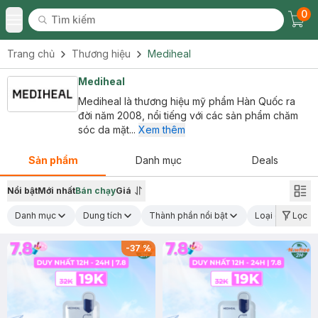
0
Tìm kiếm
Chec
Tìm kiếm
Toggle Menu
Trang chủ
Thương hiệu
Mediheal
Mediheal
Mediheal là thương hiệu mỹ phẩm Hàn Quốc ra
đời năm 2008, nổi tiếng với các sản phẩm chăm
sóc da mặt...
Xem thêm
Sản phẩm
Danh mục
Deals
Nổi bật
Mới nhất
Bán chạy
Giá
Danh mục
Dung tích
Thành phần nổi bật
Loại da
Lọc
C
-
37
%