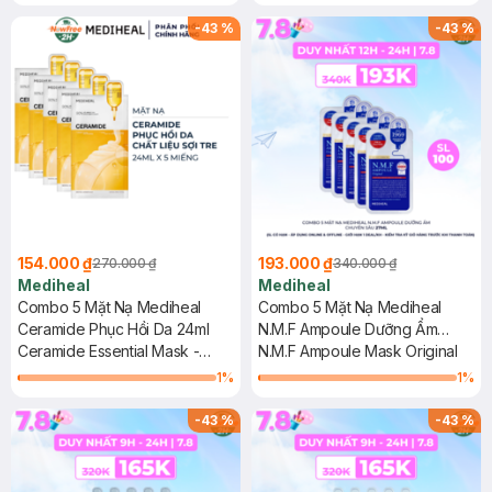
-
43
%
-
43
%
154.000 ₫
193.000 ₫
270.000 ₫
340.000 ₫
Mediheal
Mediheal
Combo 5 Mặt Nạ Mediheal
Combo 5 Mặt Nạ Mediheal
Ceramide Phục Hồi Da 24ml
N.M.F Ampoule Dưỡng Ẩm
Ceramide Essential Mask -
Chuyên Sâu 27ml
N.M.F Ampoule Mask Original
Moisture Barrier
1
%
1
%
-
43
%
-
43
%