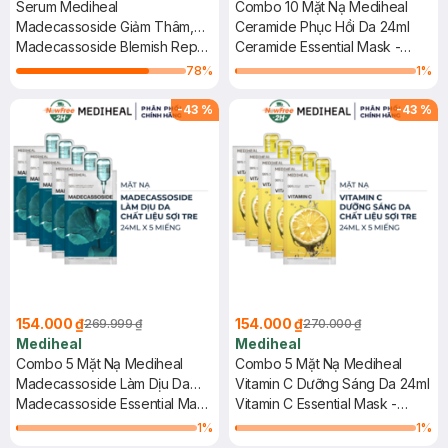
Serum Mediheal
Combo 10 Mặt Nạ Mediheal
Madecassoside Giảm Thâm,
Ceramide Phục Hồi Da 24ml
Phục Hồi 40ml
Madecassoside Blemish Repair
Ceramide Essential Mask -
Serum
Moisture Barrier
78
%
1
%
-
43
%
-
43
%
154.000 ₫
154.000 ₫
269.999 ₫
270.000 ₫
Mediheal
Mediheal
Combo 5 Mặt Nạ Mediheal
Combo 5 Mặt Nạ Mediheal
Madecassoside Làm Dịu Da
Vitamin C Dưỡng Sáng Da 24ml
24ml
Madecassoside Essential Mask
Vitamin C Essential Mask -
- Blemish Repair
Clear Toning
1
%
1
%