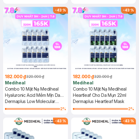
-
43
%
-
43
%
182.000 ₫
182.000 ₫
320.000 ₫
320.000 ₫
Mediheal
Mediheal
Combo 10 Mặt Nạ Mediheal
Combo 10 Mặt Nạ Mediheal
Hyaluronic Acid Mềm Mịn Da
Heartleaf Cho Da Mụn 22ml
22ml
Dermaplus Low Molecular
Dermaplus Heartleaf Mask
Hyaluronic Acid Mask
2
%
2
%
-
43
%
-
43
%