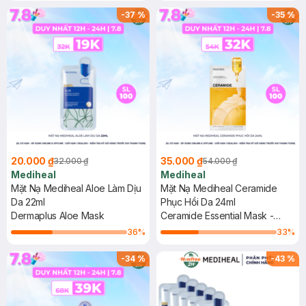
-
37
%
-
35
%
20.000 ₫
35.000 ₫
32.000 ₫
54.000 ₫
Mediheal
Mediheal
Mặt Nạ Mediheal Aloe Làm Dịu
Mặt Nạ Mediheal Ceramide
Da 22ml
Phục Hồi Da 24ml
Dermaplus Aloe Mask
Ceramide Essential Mask -
Moisture Barrier
36
%
33
%
-
34
%
-
43
%