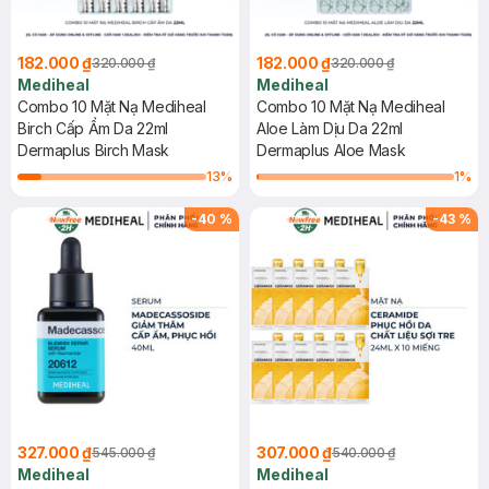
182.000 ₫
182.000 ₫
320.000 ₫
320.000 ₫
Mediheal
Mediheal
Combo 10 Mặt Nạ Mediheal
Combo 10 Mặt Nạ Mediheal
Birch Cấp Ẩm Da 22ml
Aloe Làm Dịu Da 22ml
Dermaplus Birch Mask
Dermaplus Aloe Mask
13
%
1
%
-
40
%
-
43
%
327.000 ₫
307.000 ₫
545.000 ₫
540.000 ₫
Mediheal
Mediheal