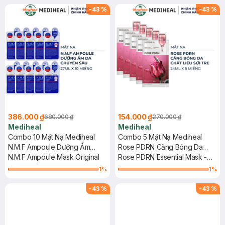
-
43
%
-
43
%
386.000 ₫
154.000 ₫
680.000 ₫
270.000 ₫
Mediheal
Mediheal
Combo 10 Mặt Nạ Mediheal
Combo 5 Mặt Nạ Mediheal
N.M.F Ampoule Dưỡng Ẩm
Rose PDRN Căng Bóng Da
Chuyên Sâu 27ml
N.M.F Ampoule Mask Original
24ml
Rose PDRN Essential Mask -
Healthy Glow
1
%
1
%
-
43
%
-
43
%