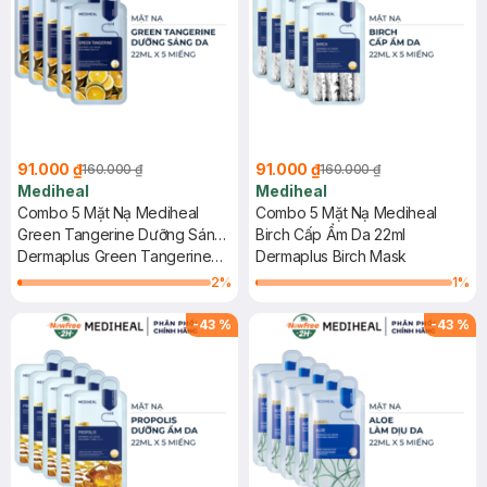
91.000 ₫
91.000 ₫
160.000 ₫
160.000 ₫
Mediheal
Mediheal
Combo 5 Mặt Nạ Mediheal
Combo 5 Mặt Nạ Mediheal
Green Tangerine Dưỡng Sáng
Birch Cấp Ẩm Da 22ml
Da 22ml
Dermaplus Green Tangerine
Dermaplus Birch Mask
Mask
2
%
1
%
-
43
%
-
43
%