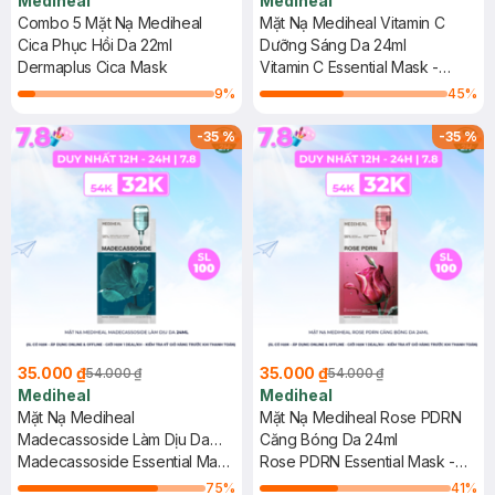
Mediheal
Mediheal
Combo 5 Mặt Nạ Mediheal
Mặt Nạ Mediheal Vitamin C
Cica Phục Hồi Da 22ml
Dưỡng Sáng Da 24ml
Dermaplus Cica Mask
Vitamin C Essential Mask -
Clear Toning
9
%
45
%
-
35
%
-
35
%
35.000 ₫
35.000 ₫
54.000 ₫
54.000 ₫
Mediheal
Mediheal
Mặt Nạ Mediheal
Mặt Nạ Mediheal Rose PDRN
Madecassoside Làm Dịu Da
Căng Bóng Da 24ml
24ml
Madecassoside Essential Mask
Rose PDRN Essential Mask -
- Blemish Repair
Healthy Glow
75
%
41
%