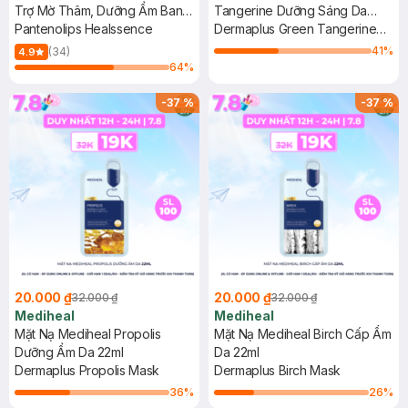
Trợ Mờ Thâm, Dưỡng Ẩm Ban
Tangerine Dưỡng Sáng Da
Ngày 10ml
Pantenolips Healssence
22ml
Dermaplus Green Tangerine
Mask
41
%
(34)
4.9
64
%
-
37
%
-
37
%
20.000 ₫
20.000 ₫
32.000 ₫
32.000 ₫
Mediheal
Mediheal
Mặt Nạ Mediheal Propolis
Mặt Nạ Mediheal Birch Cấp Ẩm
Dưỡng Ẩm Da 22ml
Da 22ml
Dermaplus Propolis Mask
Dermaplus Birch Mask
36
%
26
%