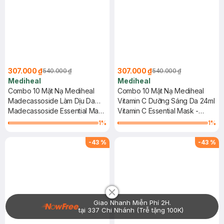
307.000 ₫
307.000 ₫
540.000 ₫
540.000 ₫
Mediheal
Mediheal
Combo 10 Mặt Nạ Mediheal
Combo 10 Mặt Nạ Mediheal
Madecassoside Làm Dịu Da
Vitamin C Dưỡng Sáng Da 24ml
24ml
Madecassoside Essential Mask
Vitamin C Essential Mask -
- Blemish Repair
Clear Toning
1
%
1
%
-
43
%
-
43
%
Chat i
Giao Nhanh Miễn Phí 2H.
tại 337 Chi Nhánh (Trễ tặng 100K)