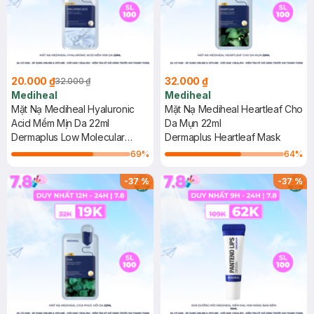
20.000 ₫
32.000 ₫
32.000 ₫
Mediheal
Mediheal
Mặt Nạ Mediheal Hyaluronic
Mặt Nạ Mediheal Heartleaf Cho
Acid Mềm Mịn Da 22ml
Da Mụn 22ml
Dermaplus Low Molecular
Dermaplus Heartleaf Mask
Hyaluronic Acid Mask
69
%
64
%
-
37
%
-
37
%