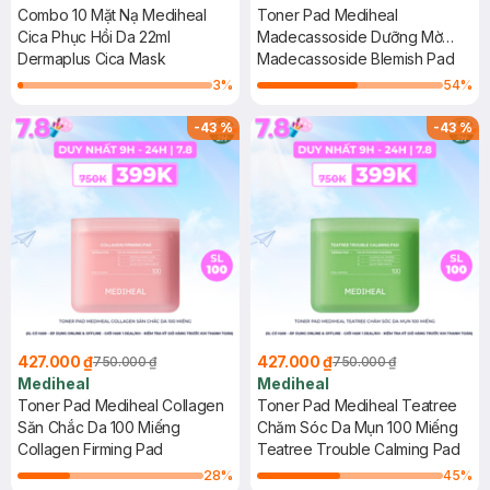
Combo 10 Mặt Nạ Mediheal
Toner Pad Mediheal
Cica Phục Hồi Da 22ml
Madecassoside Dưỡng Mờ
Dermaplus Cica Mask
Thâm 100 Miếng
Madecassoside Blemish Pad
3
%
54
%
-
43
%
-
43
%
427.000 ₫
427.000 ₫
750.000 ₫
750.000 ₫
Mediheal
Mediheal
Toner Pad Mediheal Collagen
Toner Pad Mediheal Teatree
Săn Chắc Da 100 Miếng
Chăm Sóc Da Mụn 100 Miếng
Collagen Firming Pad
Teatree Trouble Calming Pad
28
%
45
%