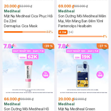
20.000 ₫
69.000 ₫
32.000 ₫
109.000 ₫
Mediheal
Mediheal
Mặt Nạ Mediheal Cica Phục Hồi
Son Dưỡng Môi Mediheal Mềm
Da 22ml
Mại, Mịn Màng Ban Đêm 10ml
Dermaplus Cica Mask
Pantenolips Healbalm
44
%
(34)
4.9
4
%
-
39
%
-
37
%
66.000 ₫
20.000 ₫
109.000 ₫
32.000 ₫
Mediheal
Mediheal
Son Dưỡng Môi Mediheal Hỗ
Mặt Nạ Mediheal Green