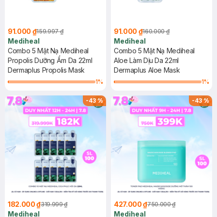
91.000 ₫
91.000 ₫
159.997 ₫
160.000 ₫
Mediheal
Mediheal
Combo 5 Mặt Nạ Mediheal
Combo 5 Mặt Nạ Mediheal
Propolis Dưỡng Ẩm Da 22ml
Aloe Làm Dịu Da 22ml
Dermaplus Propolis Mask
Dermaplus Aloe Mask
1
%
1
%
-
43
%
-
43
%
182.000 ₫
427.000 ₫
319.999 ₫
750.000 ₫
Mediheal
Mediheal