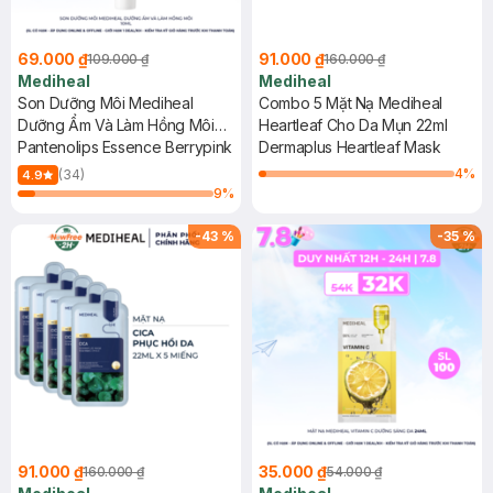
69.000 ₫
91.000 ₫
109.000 ₫
160.000 ₫
Mediheal
Mediheal
Son Dưỡng Môi Mediheal
Combo 5 Mặt Nạ Mediheal
Dưỡng Ẩm Và Làm Hồng Môi
Heartleaf Cho Da Mụn 22ml
10ml
Pantenolips Essence Berrypink
Dermaplus Heartleaf Mask
4
%
(34)
4.9
9
%
-
43
%
-
35
%
91.000 ₫
35.000 ₫
160.000 ₫
54.000 ₫