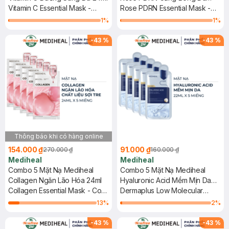
Vitamin C Essential Mask -
24ml
Rose PDRN Essential Mask -
Clear Toning
Healthy Glow
1
%
1
%
-
43
%
-
43
%
Thông báo khi có hàng online
154.000 ₫
91.000 ₫
270.000 ₫
160.000 ₫
Mediheal
Mediheal
Combo 5 Mặt Nạ Mediheal
Combo 5 Mặt Nạ Mediheal
Collagen Ngăn Lão Hóa 24ml
Hyaluronic Acid Mềm Mịn Da
Collagen Essential Mask - Core
22ml
Dermaplus Low Molecular
Firming
Hyaluronic Acid Mask
13
%
2
%
-
43
%
-
43
%