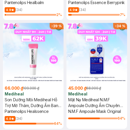
Pantenolips Healbalm
10ml
Pantenolips Essence Berrypink
(34)
(34)
4.9
4.9
2
%
7
%
-
39
%
-
34
%
66.000 ₫
45.000 ₫
109.000 ₫
68.000 ₫
Mediheal
Mediheal
Son Dưỡng Môi Mediheal Hỗ
Mặt Nạ Mediheal N.M.F
Trợ Mờ Thâm, Dưỡng Ẩm Ban
Ampoule Dưỡng Ẩm Chuyên
Ngày 10ml
Pantenolips Healssence
Sâu 27ml
N.M.F Ampoule Mask Original
64
%
(34)
4.9
64
%