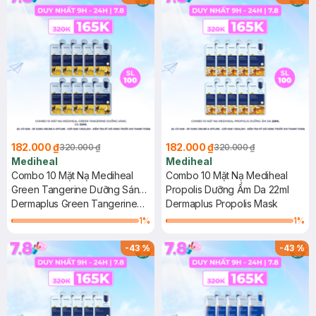
182.000 ₫
182.000 ₫
320.000 ₫
320.000 ₫
Mediheal
Mediheal
Combo 10 Mặt Nạ Mediheal
Combo 10 Mặt Nạ Mediheal
Green Tangerine Dưỡng Sáng
Propolis Dưỡng Ẩm Da 22ml
Da 22ml
Dermaplus Green Tangerine
Dermaplus Propolis Mask
Mask
1
%
1
%
-
43
%
-
43
%