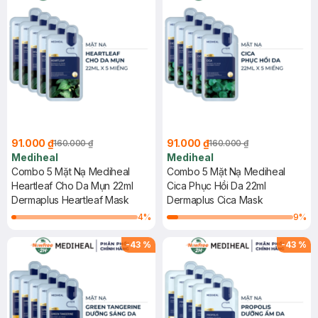
91.000 ₫
91.000 ₫
160.000 ₫
160.000 ₫
Mediheal
Mediheal
Combo 5 Mặt Nạ Mediheal
Combo 5 Mặt Nạ Mediheal
Heartleaf Cho Da Mụn 22ml
Cica Phục Hồi Da 22ml
Dermaplus Heartleaf Mask
Dermaplus Cica Mask
4
%
9
%
-
43
%
-
43
%