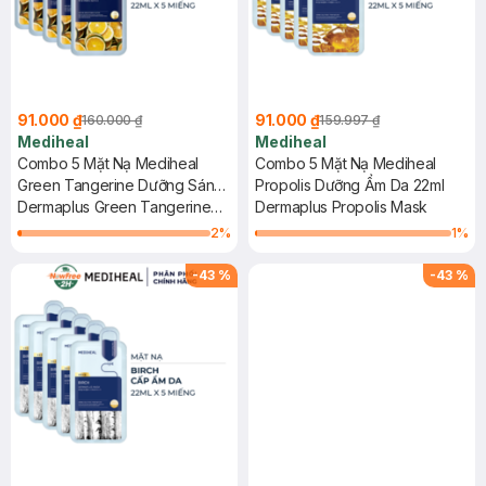
91.000 ₫
91.000 ₫
160.000 ₫
159.997 ₫
Mediheal
Mediheal
Combo 5 Mặt Nạ Mediheal
Combo 5 Mặt Nạ Mediheal
Green Tangerine Dưỡng Sáng
Propolis Dưỡng Ẩm Da 22ml
Da 22ml
Dermaplus Green Tangerine
Dermaplus Propolis Mask
Mask
2
%
1
%
-
43
%
-
43
%