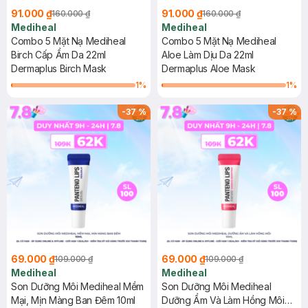
91.000 ₫
91.000 ₫
160.000 ₫
160.000 ₫
Mediheal
Mediheal
Combo 5 Mặt Nạ Mediheal
Combo 5 Mặt Nạ Mediheal
Birch Cấp Ẩm Da 22ml
Aloe Làm Dịu Da 22ml
Dermaplus Birch Mask
Dermaplus Aloe Mask
1
%
1
%
-
37
%
-
37
%
69.000 ₫
69.000 ₫
109.000 ₫
109.000 ₫
Mediheal
Mediheal
Son Dưỡng Môi Mediheal Mềm
Son Dưỡng Môi Mediheal
Mại, Mịn Màng Ban Đêm 10ml
Dưỡng Ẩm Và Làm Hồng Môi