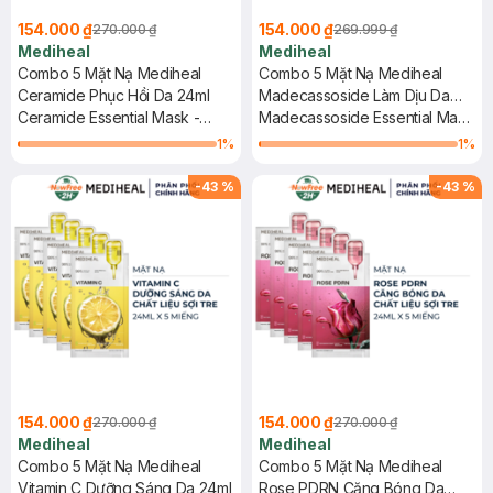
154.000 ₫
154.000 ₫
270.000 ₫
269.999 ₫
Mediheal
Mediheal
Combo 5 Mặt Nạ Mediheal
Combo 5 Mặt Nạ Mediheal
Ceramide Phục Hồi Da 24ml
Madecassoside Làm Dịu Da
Ceramide Essential Mask -
24ml
Madecassoside Essential Mask
Moisture Barrier
- Blemish Repair
1
%
1
%
-
43
%
-
43
%
154.000 ₫
154.000 ₫
270.000 ₫
270.000 ₫
Mediheal
Mediheal
Combo 5 Mặt Nạ Mediheal
Combo 5 Mặt Nạ Mediheal
Vitamin C Dưỡng Sáng Da 24ml
Rose PDRN Căng Bóng Da