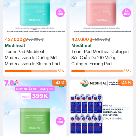
427.000 ₫
427.000 ₫
750.000 ₫
750.000 ₫
Mediheal
Mediheal
Toner Pad Mediheal
Toner Pad Mediheal Collagen
Madecassoside Dưỡng Mờ
Săn Chắc Da 100 Miếng
Thâm 100 Miếng
Madecassoside Blemish Pad
Collagen Firming Pad
51
%
26
%
-
43
%
-
43
%