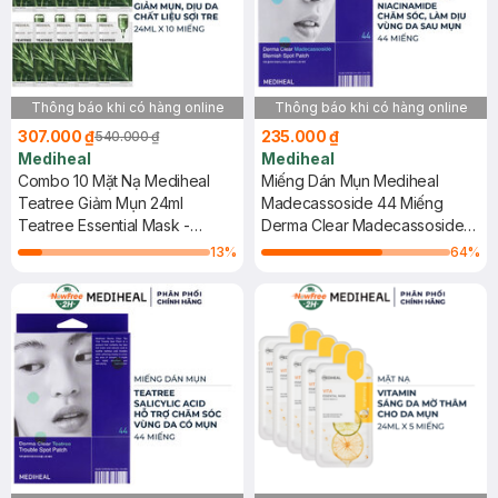
Thông báo khi có hàng online
Thông báo khi có hàng online
307.000 ₫
235.000 ₫
540.000 ₫
Mediheal
Mediheal
Combo 10 Mặt Nạ Mediheal
Miếng Dán Mụn Mediheal
Teatree Giảm Mụn 24ml
Madecassoside 44 Miếng
Teatree Essential Mask -
Derma Clear Madecassoside
Calming Moisture
Blemish Spot Patch
13
%
64
%