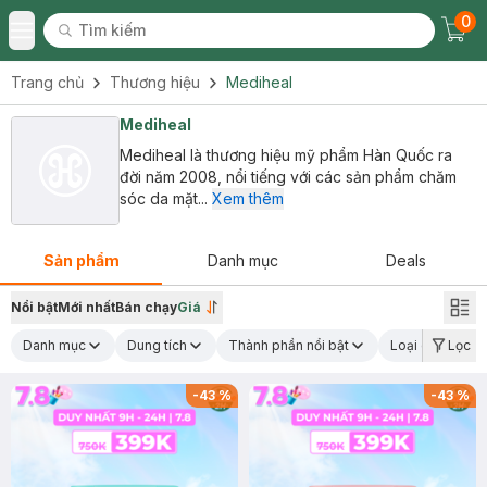
0
Tìm kiếm
Chec
Tìm kiếm
Toggle Menu
Trang chủ
Thương hiệu
Mediheal
Mediheal
Mediheal là thương hiệu mỹ phẩm Hàn Quốc ra
đời năm 2008, nổi tiếng với các sản phẩm chăm
sóc da mặt...
Xem thêm
Sản phẩm
Danh mục
Deals
Nổi bật
Mới nhất
Bán chạy
Giá
Danh mục
Dung tích
Thành phần nổi bật
Loại da
Lọc
C
-
43
%
-
43
%