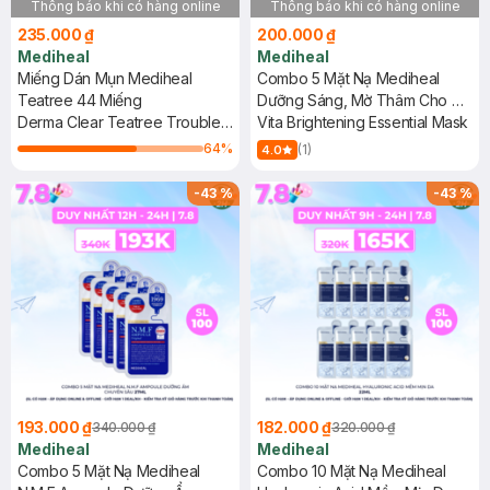
Thông báo khi có hàng online
Thông báo khi có hàng online
235.000 ₫
200.000 ₫
Mediheal
Mediheal
Miếng Dán Mụn Mediheal
Combo 5 Mặt Nạ Mediheal
Teatree 44 Miếng
Dưỡng Sáng, Mờ Thâm Cho Da
Derma Clear Teatree Trouble
Mụn 24ml
Vita Brightening Essential Mask
Spot Patch
64
%
(1)
4.0
-
43
%
-
43
%
193.000 ₫
182.000 ₫
340.000 ₫
320.000 ₫
Mediheal
Mediheal
Combo 5 Mặt Nạ Mediheal
Combo 10 Mặt Nạ Mediheal