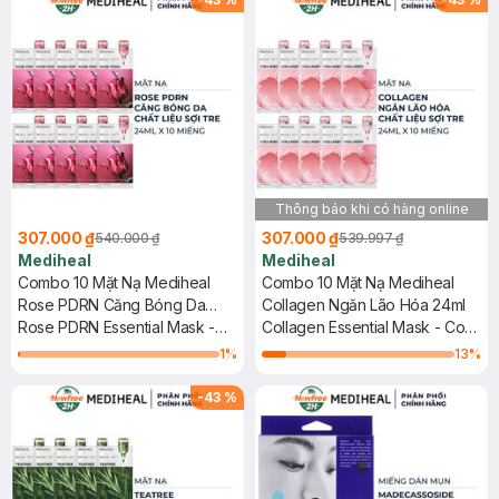
Thông báo khi có hàng online
307.000 ₫
307.000 ₫
540.000 ₫
539.997 ₫
Mediheal
Mediheal
Combo 10 Mặt Nạ Mediheal
Combo 10 Mặt Nạ Mediheal
Rose PDRN Căng Bóng Da
Collagen Ngăn Lão Hóa 24ml
24ml
Rose PDRN Essential Mask -
Collagen Essential Mask - Core
Healthy Glow
Firming
1
%
13
%
-
43
%