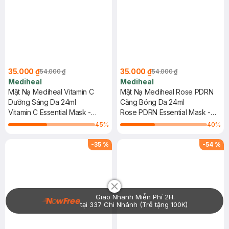
35.000 ₫
35.000 ₫
54.000 ₫
54.000 ₫
Mediheal
Mediheal
Mặt Nạ Mediheal Vitamin C
Mặt Nạ Mediheal Rose PDRN
Dưỡng Sáng Da 24ml
Căng Bóng Da 24ml
Vitamin C Essential Mask -
Rose PDRN Essential Mask -
Clear Toning
Healthy Glow
45
%
40
%
-
35
%
-
54
%
Chat i
Giao Nhanh Miễn Phí 2H.
tại 337 Chi Nhánh (Trễ tặng 100K)