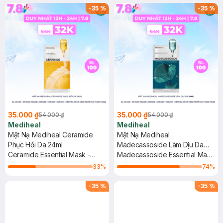
-
35
%
-
35
%
35.000 ₫
35.000 ₫
54.000 ₫
54.000 ₫
Mediheal
Mediheal
Mặt Nạ Mediheal Ceramide
Mặt Nạ Mediheal
Phục Hồi Da 24ml
Madecassoside Làm Dịu Da
Ceramide Essential Mask -
24ml
Madecassoside Essential Mask
Moisture Barrier
- Blemish Repair
33
%
74
%
-
35
%
-
35
%