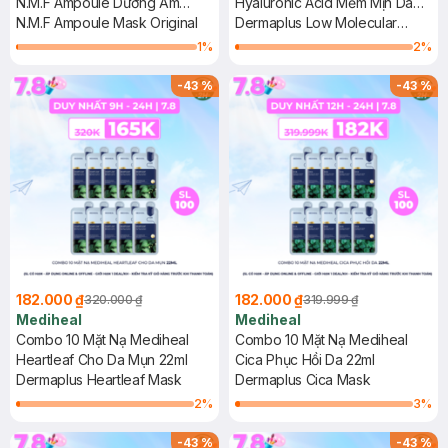
N.M.F Ampoule Dưỡng Ẩm
Hyaluronic Acid Mềm Mịn Da
Chuyên Sâu 27ml
N.M.F Ampoule Mask Original
22ml
Dermaplus Low Molecular
Hyaluronic Acid Mask
1
%
2
%
-
43
%
-
43
%
182.000 ₫
182.000 ₫
320.000 ₫
319.999 ₫
Mediheal
Mediheal
Combo 10 Mặt Nạ Mediheal
Combo 10 Mặt Nạ Mediheal
Heartleaf Cho Da Mụn 22ml
Cica Phục Hồi Da 22ml
Dermaplus Heartleaf Mask
Dermaplus Cica Mask
2
%
3
%
-
43
%
-
43
%