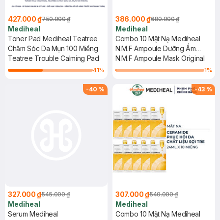
427.000 ₫
386.000 ₫
750.000 ₫
680.000 ₫
Mediheal
Mediheal
Toner Pad Mediheal Teatree
Combo 10 Mặt Nạ Mediheal
Chăm Sóc Da Mụn 100 Miếng
N.M.F Ampoule Dưỡng Ẩm
Teatree Trouble Calming Pad
Chuyên Sâu 27ml
N.M.F Ampoule Mask Original
41
%
1
%
-
40
%
-
43
%
327.000 ₫
307.000 ₫
545.000 ₫
540.000 ₫
Mediheal
Mediheal
Serum Mediheal
Combo 10 Mặt Nạ Mediheal