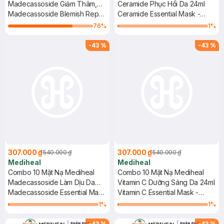
Madecassoside Giảm Thâm,
Ceramide Phục Hồi Da 24ml
Phục Hồi 40ml
Madecassoside Blemish Repair
Ceramide Essential Mask -
Serum
Moisture Barrier
76
%
1
%
-
43
%
-
43
%
307.000 ₫
307.000 ₫
540.000 ₫
540.000 ₫
Mediheal
Mediheal
Combo 10 Mặt Nạ Mediheal
Combo 10 Mặt Nạ Mediheal
Madecassoside Làm Dịu Da
Vitamin C Dưỡng Sáng Da 24ml
24ml
Madecassoside Essential Mask
Vitamin C Essential Mask -
- Blemish Repair
Clear Toning
1
%
1
%
-
43
%
-
43
%