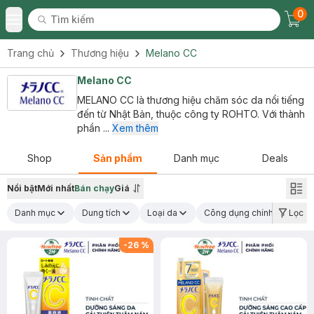
0
Tìm kiếm
Chec
Tìm kiếm
Toggle Menu
Trang chủ
Thương hiệu
Melano CC
Melano CC
MELANO CC là thương hiệu chăm sóc da nổi tiếng
đến từ Nhật Bản, thuộc công ty ROHTO. Với thành
phần ...
Xem thêm
Shop
Sản phẩm
Danh mục
Deals
Nổi bật
Mới nhất
Bán chạy
Giá
Danh mục
Dung tích
Loại da
Công dụng chính
Lọc
Loạ
-
26
%