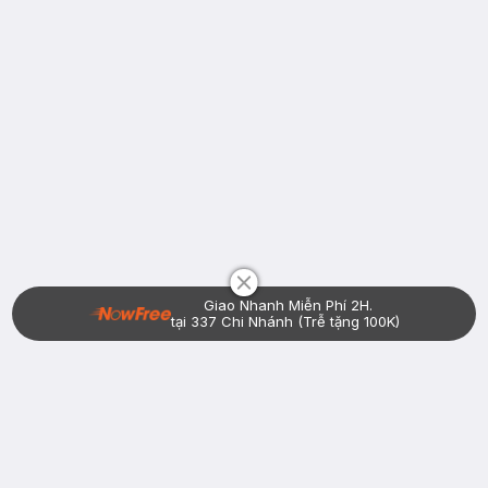
Chat i
Giao Nhanh Miễn Phí 2H.
tại 337 Chi Nhánh (Trễ tặng 100K)