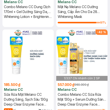
Melano CC
Melano CC
Combo Melano CC Dung Dịch
Mặt Nạ Melano CC Dưỡng
170ml + Gel Dưỡng Sáng Da,
Sáng, Cấp Ẩm Cho Da 28
Mờ Thâm Sạm 100g
Whitening Lotion + Brightening
Miếng
Whitening Mask
Gel
91
%
-
42
%
1/337 Chi nhánh còn 2 SP
185.500 ₫
557.000 ₫
960.000 ₫
Melano CC
Melano CC
Sữa Rửa Mặt Melano CC
Combo Melano CC Sữa Rửa
Dưỡng Sáng, Sạch Sâu 130g
Mặt 130g + Serum Dưỡng Sáng
Deep Clear Enzyme Face
Cao Cấp 20ml
Deep Clear Enzyme Face
Wash
Wash + Premium Whitening