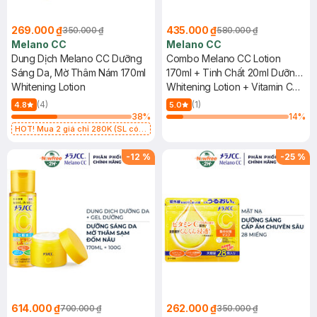
269.000 ₫
435.000 ₫
350.000 ₫
580.000 ₫
Melano CC
Melano CC
Dung Dịch Melano CC Dưỡng
Combo Melano CC Lotion
Sáng Da, Mờ Thâm Nám 170ml
170ml + Tinh Chất 20ml Dưỡng
Whitening Lotion
Sáng Da, Mờ Thâm Nám
Whitening Lotion + Vitamin C
Brightening Essence
(4)
(1)
4.8
5.0
38
%
14
%
HOT! Mua 2 giá chỉ 280K (SL có
hạn)
-
12
%
-
25
%
614.000 ₫
262.000 ₫
700.000 ₫
350.000 ₫