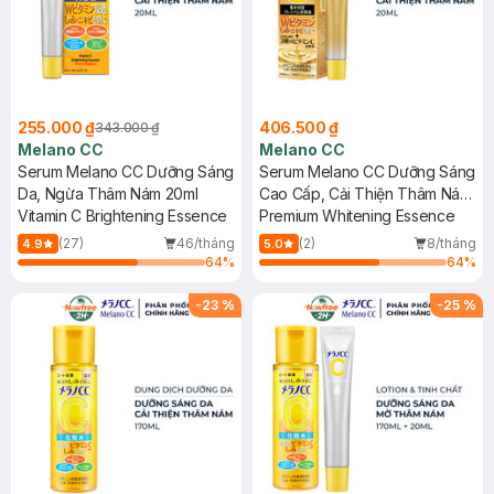
255.000 ₫
406.500 ₫
343.000 ₫
Melano CC
Melano CC
Serum Melano CC Dưỡng Sáng
Serum Melano CC Dưỡng Sáng
Da, Ngừa Thâm Nám 20ml
Cao Cấp, Cải Thiện Thâm Nám
Vitamin C Brightening Essence
20ml
Premium Whitening Essence
(27)
46/tháng
(2)
8/tháng
4.9
5.0
64
%
64
%
-
23
%
-
25
%