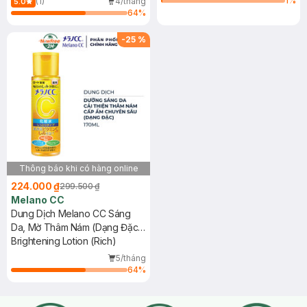
1
%
(1)
4/tháng
5.0
Essence
64
%
-
25
%
Thông báo khi có hàng online
224.000 ₫
299.500 ₫
Melano CC
Dung Dịch Melano CC Sáng
Da, Mờ Thâm Nám (Dạng Đặc)
170ml
Brightening Lotion (Rich)
5/tháng
64
%