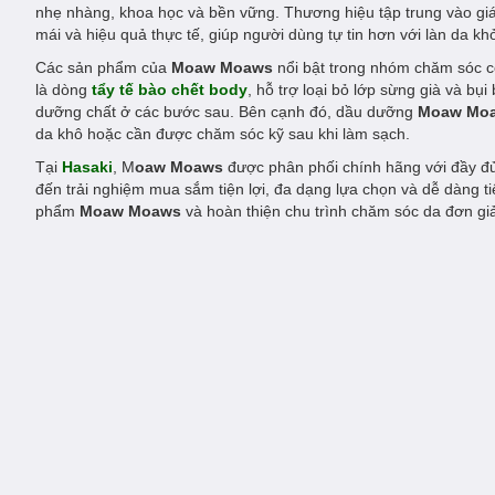
nhẹ nhàng, khoa học và bền vững. Thương hiệu tập trung vào giá t
mái và hiệu quả thực tế, giúp người dùng tự tin hơn với làn da k
Các sản phẩm của
Moaw Moaws
nổi bật trong nhóm chăm sóc cơ
là dòng
tẩy tế bào chết body
, hỗ trợ loại bỏ lớp sừng già và b
dưỡng chất ở các bước sau. Bên cạnh đó, dầu dưỡng
Moaw Mo
da khô hoặc cần được chăm sóc kỹ sau khi làm sạch.
Tại
Hasaki
, M
oaw Moaws
được phân phối chính hãng với đầy đ
đến trải nghiệm mua sắm tiện lợi, đa dạng lựa chọn và dễ dàng 
phẩm
Moaw Moaws
và hoàn thiện chu trình chăm sóc da đơn giả