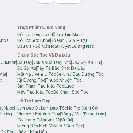
Thực Phẩm Chức Năng
Hỗ Trợ Tiêu Hoá
Hỗ Trợ Tim Mạch
Khoa
Hỗ Trợ Sức Khỏe
Bổ Gan / Giải Rượu
Dầu Cá / Bổ Mắt
Hoạt Huyết Dưỡng Não
Chăm Sóc Tóc Và Da Đầu
 Cushion
Dầu Gội
Dầu Xả
Dầu Gội Khô
Dầu Gội Xả 2in1
Bộ Gội Xả
Tẩy Tế Bào Chết Da Đầu
Mắt
Mặt Nạ / Kem Ủ Tóc
Serum / Dầu Dưỡng Tóc
t
Xịt Dưỡng Tóc
Thuốc Nhuộm Tóc
Sản Phẩm Tạo Kiểu Tóc
Lược
Máy Tạo Kiểu Tóc
Bộ Chăm Sóc Tóc
Hỗ Trợ Làm Đẹp
ất Nước
Làm Đẹp Da
Làm Đẹp Tóc
Hỗ Trợ Giảm Cân
ch Ứng
Vitamin / Khoáng Chất
Bông / Mút Trang Điểm
Cọ Trang Điểm
Bấm Mi
Mi Giả
Miếng Dán Kích Mí
Nhíp / Dao Cạo
 Cơ Địa
Giấy Thấm Dầu