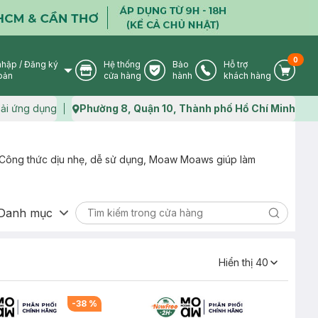
0
nhập
/
Đăng ký
Hệ thống
Bảo
Hỗ trợ
User Icon
Store Icon
Warranty Icon
Phone Icon
Cart I
oản
cửa hàng
hành
khách hàng
ải ứng dụng
Phường 8, Quận 10, Thành phố Hồ Chí Minh
Map icon
. Công thức dịu nhẹ, dễ sử dụng, Moaw Moaws giúp làm
Danh mục
Search ic
Hiển thị
40
-
38
%