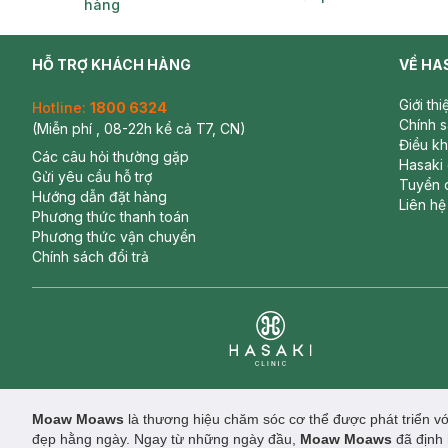
hàng
HỖ TRỢ KHÁCH HÀNG
VỀ HA
Giới th
Hotline:
1800 6324
Chính 
(Miễn phí , 08-22h kể cả T7, CN)
Điều k
Các câu hỏi thường gặp
Hasaki
Gửi yêu cầu hỗ trợ
Tuyển 
Hướng dẫn đặt hàng
Liên hệ
Phương thức thanh toán
Phương thức vận chuyển
Chính sách đổi trả
Clinic
Moaw Moaws
là thương hiệu chăm sóc cơ thể được phát triển 
đẹp hằng ngày. Ngay từ những ngày đầu,
Moaw Moaws
đã định 