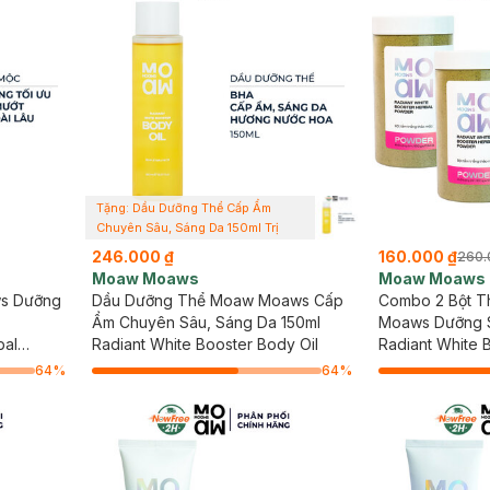
Tặng: Dầu Dưỡng Thể Cấp Ẩm
Chuyên Sâu, Sáng Da 150ml Trị
Giá 246k (SL có hạn)
246.000 ₫
160.000 ₫
260.
Moaw Moaws
Moaw Moaws
s Dưỡng
Dầu Dưỡng Thể Moaw Moaws Cấp
Combo 2 Bột 
Ẩm Chuyên Sâu, Sáng Da 150ml
Moaws Dưỡng S
bal
Radiant White Booster Body Oil
Radiant White 
Powder
64
%
64
%