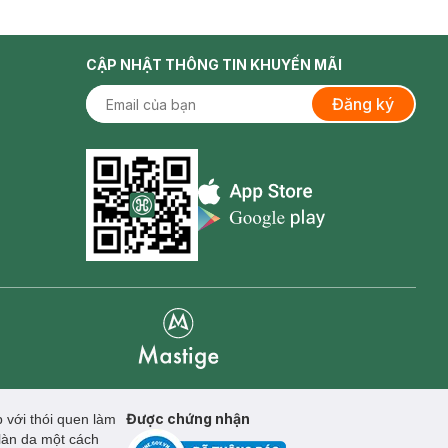
CẬP NHẬT THÔNG TIN KHUYẾN MÃI
Đăng ký
Appstore icon
Goolge Play icon
Mastige
Được chứng nhận
 với thói quen làm
làn da một cách