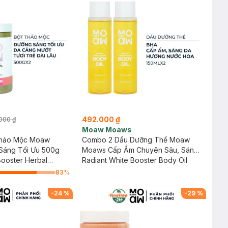
492.000 ₫
000 ₫
Moaw Moaws
Thảo Mộc Moaw
Combo 2 Dầu Dưỡng Thể Moaw
áng Tối Ưu 500g
Moaws Cấp Ẩm Chuyên Sâu, Sáng
Booster Herbal
Da 150ml
Radiant White Booster Body Oil
83
%
-
24
%
-
29
%