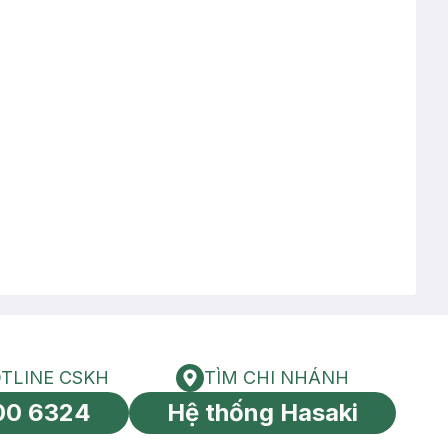
TLINE CSKH
TÌM CHI NHÁNH
HOTLINE CSKH
Tìm chi nhánh
00 6324
Hệ thống Hasaki
tín toàn cầu