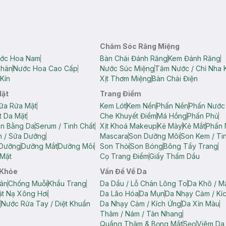
Chăm Sóc Răng Miệng
ớc Hoa Nam
Bàn Chải Đánh Răng
Kem Đánh Răng
Thân
Nước Hoa Cao Cấp
Nước Súc Miệng
Tăm Nước / Chỉ Nha 
Kín
Xịt Thơm Miệng
Bàn Chải Điện
Mặt
Trang Điểm
ữa Rửa Mặt
Kem Lót
Kem Nền
Phấn Nền
Phấn Nước
t Da Mặt
Che Khuyết Điểm
Má Hồng
Phấn Phủ
ân Bằng Da
Serum / Tinh Chất
Xịt Khoá Makeup
Kẻ Mày
Kẻ Mắt
Phấn 
n / Sữa Dưỡng
Mascara
Son Dưỡng Môi
Son Kem / Tin
 Dưỡng
Dưỡng Mắt
Dưỡng Môi
Son Thỏi
Son Bóng
Bông Tẩy Trang
Mặt
Cọ Trang Điểm
Giấy Thấm Dầu
 Khỏe
Vấn Đề Về Da
ân
Chống Muỗi
Khẩu Trang
Da Dầu / Lỗ Chân Lông To
Da Khô / M
t Nạ Xông Hơi
Da Lão Hóa
Da Mụn
Da Nhạy Cảm / Kí
g
Nước Rửa Tay / Diệt Khuẩn
Da Nhạy Cảm / Kích Ứng
Da Xỉn Màu
Thâm / Nám / Tàn Nhang
Quầng Thâm & Bọng Mắt
Sẹo
Viêm Da