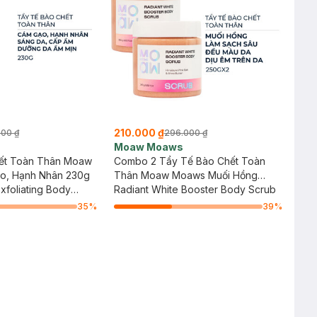
210.000 ₫
000 ₫
296.000 ₫
Moaw Moaws
ết Toàn Thân Moaw
Combo 2 Tẩy Tế Bào Chết Toàn
o, Hạnh Nhân 230g
Thân Moaw Moaws Muối Hồng
xfoliating Body
Sáng Da 250g
Radiant White Booster Body Scrub
ilk & Almond
35
%
39
%