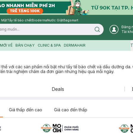
 Mặt
Tẩy tế bào chết
Bioderma
Nước Giặt
Bagsmart
Đăng 
Search icon
Tài kh
T
MỚI VỀ
BÁN CHẠY
CLINIC & SPA
DERMAHAIR
thể với các sản phẩm nổi bật như tẩy tế bào chết và dầu dưỡng da
ến trải nghiệm chăm da đơn giản nhưng hiệu quả mỗi ngày.
Deals
Giá thấp đến cao
Giá cao đến thấp