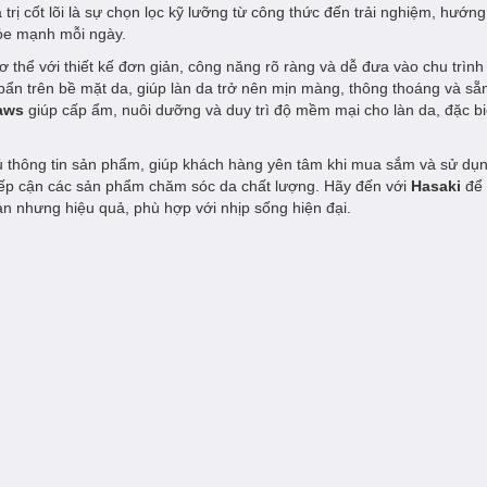
rị cốt lõi là sự chọn lọc kỹ lưỡng từ công thức đến trải nghiệm, hướn
hỏe mạnh mỗi ngày.
 thể với thiết kế đơn giản, công năng rõ ràng và dễ đưa vào chu trình
ụi bẩn trên bề mặt da, giúp làn da trở nên mịn màng, thông thoáng và s
aws
giúp cấp ẩm, nuôi dưỡng và duy trì độ mềm mại cho làn da, đặc bi
ủ thông tin sản phẩm, giúp khách hàng yên tâm khi mua sắm và sử dụ
tiếp cận các sản phẩm chăm sóc da chất lượng. Hãy đến với
Hasaki
để
n nhưng hiệu quả, phù hợp với nhịp sống hiện đại.