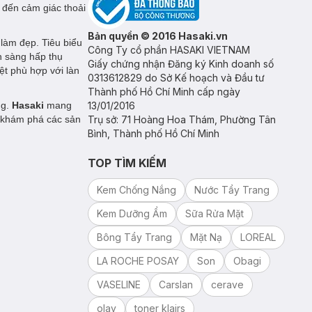
g đến cảm giác thoải
Bản quyền © 2016 Hasaki.vn
 làm đẹp. Tiêu biểu
Công Ty cổ phần HASAKI VIETNAM
ẵn sàng hấp thụ
Giấy chứng nhận Đăng ký Kinh doanh số
ệt phù hợp với làn
0313612829 do Sở Kế hoạch và Đầu tư
Thành phố Hồ Chí Minh cấp ngày
ng.
Hasaki
mang
13/01/2016
 khám phá các sản
Trụ sở: 71 Hoàng Hoa Thám, Phường Tân
Bình, Thành phố Hồ Chí Minh
TOP TÌM KIẾM
Kem Chống Nắng
Nước Tẩy Trang
Kem Dưỡng Ẩm
Sữa Rửa Mặt
Bông Tẩy Trang
Mặt Nạ
LOREAL
LA ROCHE POSAY
Son
Obagi
VASELINE
Carslan
cerave
olay
toner klairs