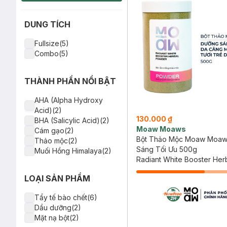
DUNG TÍCH
Fullsize(5)
Combo(5)
THÀNH PHẦN NỔI BẬT
AHA (Alpha Hydroxy
Acid)(2)
130.000 ₫
BHA (Salicylic Acid)(2)
Moaw Moaws
Cám gạo(2)
Bột Thảo Mộc Moaw Moaw
Thảo mộc(2)
Sáng Tối Ưu 500g
Muối Hồng Himalaya(2)
Radiant White Booster Her
Powder
LOẠI SẢN PHẨM
Tẩy tế bào chết(6)
Dầu dưỡng(2)
Mặt nạ bột(2)