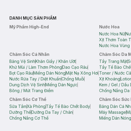
DANH MỤC SẢN PHẨM
Mỹ Phẩm High-End
Nước Hoa
Nước Hoa Nữ
Nư
Xịt Thơm Toàn 
Nước Hoa Vùng 
Chăm Sóc Cá Nhân
Chăm Sóc Da 
Băng Vệ Sinh
Khăn Giấy / Khăn Ướt
Tẩy Trang Mặt
S
Khử Mùi / Làm Thơm Phòng
Dao Cạo Râu
Tẩy Tế Bào Chế
Bọt Cạo Râu
Miếng Dán Nóng
Mặt Nạ Xông Hơi
Toner / Nước C
Nước Rửa Tay / Diệt Khuẩn
Chống Muỗi
Xịt Khoáng
Lotio
Dung Dịch Vệ Sinh
Miếng Dán Ngực
Kem / Gel / Dầu
Bông / Mút Trang Điểm
Chống Nắng Da 
Chăm Sóc Cơ Thể
Chăm Sóc Sức
Sữa Tắm
Xà Phòng
Tẩy Tế Bào Chết Body
Băng Dán Cá Nh
Dưỡng Thể
Dưỡng Da Tay / Chân
Máy Massage
Mặ
Chống Nắng Cơ Thể
Miếng Dán Nón