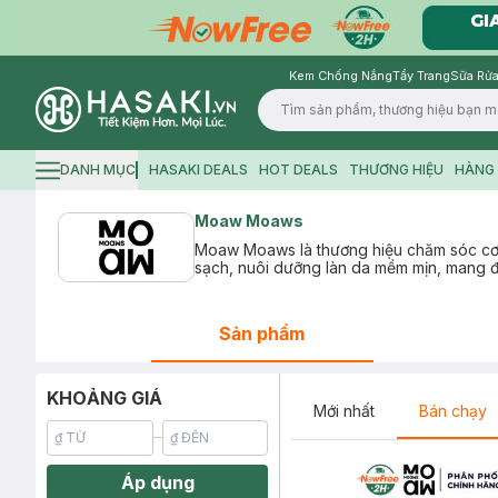
Kem Chống Nắng
Tẩy Trang
Sữa Rửa
Logo
DANH MỤC
HASAKI DEALS
HOT DEALS
THƯƠNG HIỆU
HÀNG 
Hamburger icon
Moaw Moaws
Moaw Moaws là thương hiệu chăm sóc cơ 
sạch, nuôi dưỡng làn da mềm mịn, mang đ
Sản phẩm
KHOẢNG GIÁ
Mới nhất
Bán chạy
Áp dụng