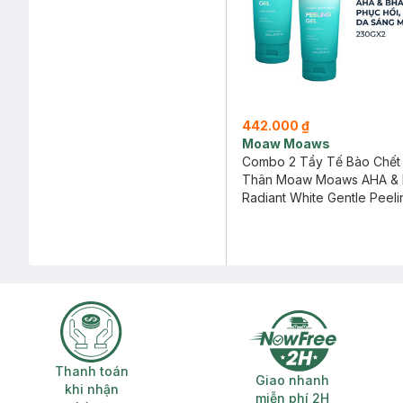
442.000 ₫
Moaw Moaws
Combo 2 Tẩy Tế Bào Chết
Thân Moaw Moaws AHA &
230g
Radiant White Gentle Peeli
AHA & BHA
Thanh toán khi nhận hàng
Giao nhanh miễ
Thanh toán
Giao nhanh
khi nhận
miễn phí 2H