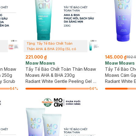
Tặng: Tẩy Tế Bào Chết Toàn
Thân AHA & BHA 230g (SL có
hạn)
221.000 ₫
145.000 ₫
192.
Moaw Moaws
Moaw Moaws
ân Moaw
Tẩy Tế Bào Chết Toàn Thân Moaw
Tẩy Tế Bào Ch
a 250g
Moaws AHA & BHA 230g
Moaws Cám Gạ
y Scrub
Radiant White Gentle Peeling Gel -
Radiant White E
AHA & BHA
Scrub - Rice M
64
%
64
%