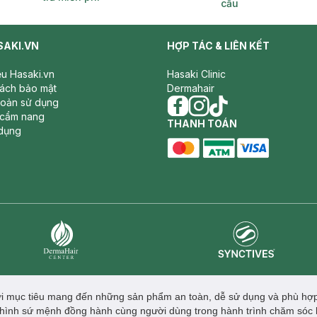
cầu
SAKI.VN
HỢP TÁC & LIÊN KẾT
iệu Hasaki.vn
Hasaki Clinic
sách bảo mật
Dermahair
hoản sử dụng
 cẩm nang
facebook
THANH TOÁN
instagram
tiktok
dụng
master card
ATM card
visa card
Synctives
Dermahair
với mục tiêu mang đến những sản phẩm an toàn, dễ sử dụng và phù hợp
hình sứ mệnh đồng hành cùng người dùng trong hành trình chăm sóc 