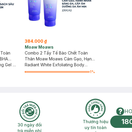
384.000 ₫
Moaw Moaws
 Toàn
Combo 2 Tẩy Tế Bào Chết Toàn
 BHA
Thân Moaw Moaws Cám Gạo, Hạnh
ng Gel -
Nhân 230g
Radiant White Exfoliating Body
Scrub - Rice Milk & Almond
1
%
HO
18
n phí 2H
30 ngày đổi trả miễn phí
Thương hiệu uy 
Thương hiệu
30 ngày đổi
uy tín toàn
trả miễn phí