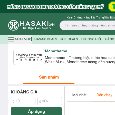
Kem Chống Nắng
Tẩy Trang
Sữa Rửa
Logo
DANH MỤC
HASAKI DEALS
HOT DEALS
THƯƠNG HIỆU
HÀNG 
Hamburger icon
Monotheme
Monotheme – Thương hiệu nước hoa cao c
White Musk, Monotheme mang đến hương thơ
Sản phẩm
KHOẢNG GIÁ
Mới nhất
Bán chạy
Áp dụng