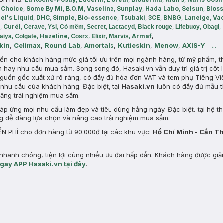
 Choice
,
Some By Mi
,
B.O.M
,
Vaseline
,
Sunplay
,
Hada Labo
,
Selsun
,
Blos
el's Liquid
,
DHC
,
Simple
,
Bio-essence
,
Tsubaki
,
3CE
,
BNBG
,
Laneige
,
Va
s
,
Curél
,
,
,
,
,
,
,
,
,
Cerave
Ysl
Cỏ mềm
Secret
Lactacyd
Black rouge
Lifebuoy
Obagi
f
,
,
C
,
Hazeline
,
C
,
E
,
M
,
Arma
laiya
olgate
osrx
lixir
arvis
kin
,
Celimax
,
Round Lab
,
Amortals
,
Kutieskin
,
Menow
,
AXIS-Y
.
..
 đến cho khách hàng mức giá tối ưu trên mọi ngành hàng, từ mỹ phẩm, t
m hay nhu cầu mua sắm. Song song đó, Hasaki.vn vẫn duy trì giá trị cốt l
uồn gốc xuất xứ rõ ràng, có đầy đủ hóa đơn VAT và tem phụ Tiếng Vi
nhu cầu của khách hàng. Đặc biệt, tại
Hasaki.vn
luôn có đầy đủ mẫu t
tăng trải nghiệm mua sắm.
p ứng mọi nhu cầu làm đẹp và tiêu dùng hằng ngày. Đặc biệt, tại hệ t
ng dễ dàng lựa chọn và nâng cao trải nghiệm mua sắm.
N PHÍ cho đơn hàng từ 90.000đ tại các khu vực:
Hồ Chí Minh - Cần T
hanh chóng, tiện lợi cùng nhiều ưu đãi hấp dẫn. Khách hàng được gi
ngay APP Hasaki.vn tại đây
.