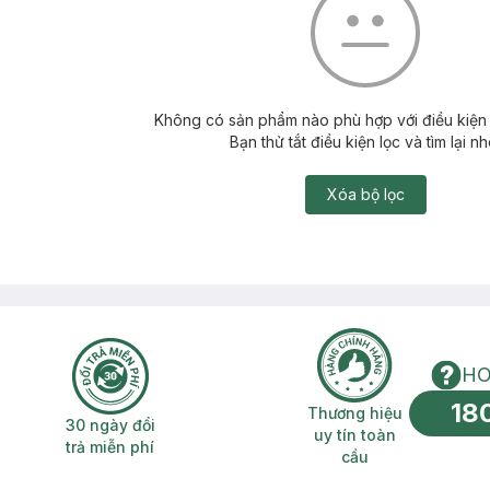
Không có sản phẩm nào phù hợp với điều kiện 
Bạn thử tắt điều kiện lọc và tìm lại nh
Xóa bộ lọc
HO
18
n phí 2H
30 ngày đổi trả miễn phí
Thương hiệu uy 
Thương hiệu
30 ngày đổi
uy tín toàn
trả miễn phí
cầu