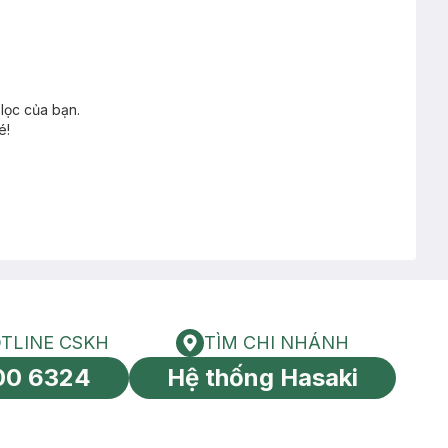
lọc của bạn.
é!
TLINE CSKH
TÌM CHI NHÁNH
HOTLINE CSKH
Tìm chi nhánh
00 6324
Hệ thống Hasaki
tín toàn cầu