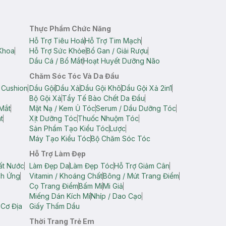
Thực Phẩm Chức Năng
Hỗ Trợ Tiêu Hoá
Hỗ Trợ Tim Mạch
Khoa
Hỗ Trợ Sức Khỏe
Bổ Gan / Giải Rượu
Dầu Cá / Bổ Mắt
Hoạt Huyết Dưỡng Não
Chăm Sóc Tóc Và Da Đầu
 Cushion
Dầu Gội
Dầu Xả
Dầu Gội Khô
Dầu Gội Xả 2in1
Bộ Gội Xả
Tẩy Tế Bào Chết Da Đầu
Mắt
Mặt Nạ / Kem Ủ Tóc
Serum / Dầu Dưỡng Tóc
t
Xịt Dưỡng Tóc
Thuốc Nhuộm Tóc
Sản Phẩm Tạo Kiểu Tóc
Lược
Máy Tạo Kiểu Tóc
Bộ Chăm Sóc Tóc
Hỗ Trợ Làm Đẹp
ất Nước
Làm Đẹp Da
Làm Đẹp Tóc
Hỗ Trợ Giảm Cân
ch Ứng
Vitamin / Khoáng Chất
Bông / Mút Trang Điểm
Cọ Trang Điểm
Bấm Mi
Mi Giả
Miếng Dán Kích Mí
Nhíp / Dao Cạo
 Cơ Địa
Giấy Thấm Dầu
Thời Trang Trẻ Em