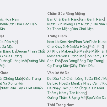
Chăm Sóc Răng Miệng
ớc Hoa Nam
Bàn Chải Đánh Răng
Kem Đánh Răng
Thân
Nước Hoa Cao Cấp
Nước Súc Miệng
Tăm Nước / Chỉ Nha 
Kín
Xịt Thơm Miệng
Bàn Chải Điện
Mặt
Trang Điểm
ữa Rửa Mặt
Kem Lót
Kem Nền
Phấn Nền
Phấn Nước
t Da Mặt
Che Khuyết Điểm
Má Hồng
Phấn Phủ
ân Bằng Da
Serum / Tinh Chất
Xịt Khoá Makeup
Kẻ Mày
Kẻ Mắt
Phấn 
n / Sữa Dưỡng
Mascara
Son Dưỡng Môi
Son Kem / Tin
 Dưỡng
Dưỡng Mắt
Dưỡng Môi
Son Thỏi
Son Bóng
Bông Tẩy Trang
Mặt
Cọ Trang Điểm
Giấy Thấm Dầu
 Khỏe
Vấn Đề Về Da
ân
Chống Muỗi
Khẩu Trang
Da Dầu / Lỗ Chân Lông To
Da Khô / M
t Nạ Xông Hơi
Da Lão Hóa
Da Mụn
Da Nhạy Cảm / Kí
g
Nước Rửa Tay / Diệt Khuẩn
Da Nhạy Cảm / Kích Ứng
Da Xỉn Màu
Thâm / Nám / Tàn Nhang
Quầng Thâm & Bọng Mắt
Sẹo
Viêm Da
Thời Trang Nam