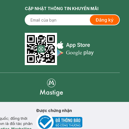
CẬP NHẬT THÔNG TIN KHUYẾN MÃI
Đăng ký
Appstore icon
Goolge Play icon
Mastige
Được chứng nhận
quốc; đồng thời
vn là đối tác phân
etics
,
Maybelline
,