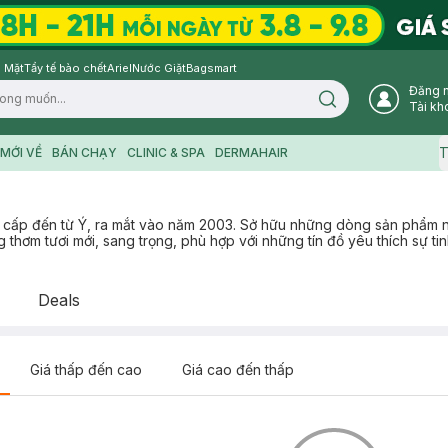
 Mặt
Tẩy tế bào chết
Ariel
Nước Giặt
Bagsmart
Đăng 
Search icon
Tài kh
T
MỚI VỀ
BÁN CHẠY
CLINIC & SPA
DERMAHAIR
ấp đến từ Ý, ra mắt vào năm 2003. Sở hữu những dòng sản phẩm n
m tươi mới, sang trọng, phù hợp với những tín đồ yêu thích sự tinh
Deals
Giá thấp đến cao
Giá cao đến thấp