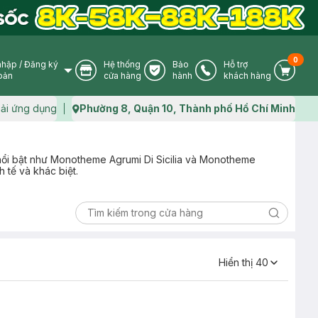
0
nhập
/
Đăng ký
Hệ thống
Bảo
Hỗ trợ
User Icon
Store Icon
Warranty Icon
Phone Icon
Cart I
oản
cửa hàng
hành
khách hàng
ải ứng dụng
Phường 8, Quận 10, Thành phố Hồ Chí Minh
Map icon
ổi bật như Monotheme Agrumi Di Sicilia và Monotheme
 tế và khác biệt.
Search ic
Hiển thị
40