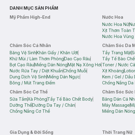
DANH MỤC SẢN PHẨM
Mỹ Phẩm High-End
Nước Hoa
Nước Hoa Nữ
Nư
Xịt Thơm Toàn 
Nước Hoa Vùng 
Chăm Sóc Cá Nhân
Chăm Sóc Da 
Băng Vệ Sinh
Khăn Giấy / Khăn Ướt
Tẩy Trang Mặt
S
Khử Mùi / Làm Thơm Phòng
Dao Cạo Râu
Tẩy Tế Bào Chế
Bọt Cạo Râu
Miếng Dán Nóng
Mặt Nạ Xông Hơi
Toner / Nước C
Nước Rửa Tay / Diệt Khuẩn
Chống Muỗi
Xịt Khoáng
Lotio
Dung Dịch Vệ Sinh
Miếng Dán Ngực
Kem / Gel / Dầu
Bông / Mút Trang Điểm
Chống Nắng Da 
Chăm Sóc Cơ Thể
Chăm Sóc Sức
Sữa Tắm
Xà Phòng
Tẩy Tế Bào Chết Body
Băng Dán Cá Nh
Dưỡng Thể
Dưỡng Da Tay / Chân
Máy Massage
Mặ
Chống Nắng Cơ Thể
Miếng Dán Nón
Gia Dụng & Đời Sống
Thời Trang Nữ