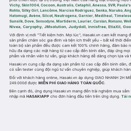
Vichy
,
Skin1004
,
Cocoon
,
Australis
,
Cetaphil
,
Anessa
,
SVR
,
Paula's
Rohto
,
Silky Girl
,
Lancôme
,
Narciso Rodriguez
,
Senka
,
Naruko
,
Ang
Hatomugi
,
Avène
,
Silcot
,
Neutrogena
,
Garnier
,
Mediheal
,
Timeles
Sunsilk
,
Dove
,
S
,
Martiderm
,
Laurier
,
C
,
R
,
W
ensodyne
arslan
omano
ei
Nivea
,
Caryophy
,
JMsolution
,
Judydoll
,
innisfree
,
EtiaXil
,
Goo
Với định vị mới "Tiết kiệm hơn. Mọi lúc", Hasaki.vn cam kết mang
sản phẩm chăm sóc gia đình và tiện ích thiết yếu – bất kể thời điể
toàn bộ sản phẩm đều được cam kết 100% chính hãng, đảm bảo ng
hữu đa dạng các mặt hàng từ cao cấp đến bình dân, đáp ứng mọi 
phẩm và nhân viên tư vấn, giúp khách hàng dễ dàng chọn lựa và 
Hasaki.vn cung cấp đa dạng sản phẩm từ cao cấp đến bình dân, đá
có sẵn tester cùng đội ngũ tư vấn chuyên nghiệp, giúp khách hà
Đối với khách hàng online, Hasaki.vn áp dụng GIAO NHANH 2H MIỄ
249.000đ được
MIỄN PHÍ GIAO HÀNG TOÀN QUỐC
.
Bên cạnh đó, ứng dụng Hasaki.vn mang đến trải nghiệm mua sắm n
nhập mã
HASAKIAPP
cho đơn hàng đầu tiên trên ứng dụng.
Tải 