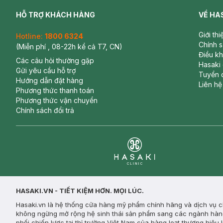
HỖ TRỢ KHÁCH HÀNG
VỀ HA
Giới th
Hotline:
1800 6324
Chính 
(Miễn phí , 08-22h kể cả T7, CN)
Điều k
Các câu hỏi thường gặp
Hasaki
Gửi yêu cầu hỗ trợ
Tuyển 
Hướng dẫn đặt hàng
Liên hệ
Phương thức thanh toán
Phương thức vận chuyển
Chính sách đổi trả
Clinic
HASAKI.VN - TIẾT KIỆM HƠN. MỌI LÚC.
Hasaki.vn là hệ thống cửa hàng mỹ phẩm chính hãng và dịch vụ ch
không ngừng mở rộng hệ sinh thái sản phẩm sang các ngành hàng n
phối chiến lược tại thị trường Việt Nam của hàng loạt thương hiệu 