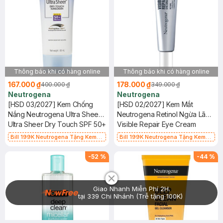
Thông báo khi có hàng online
Thông báo khi có hàng online
167.000 ₫
178.000 ₫
400.000 ₫
349.000 ₫
Neutrogena
Neutrogena
[HSD 03/2027] Kem Chống
[HSD 02/2027] Kem Mắt
Nắng Neutrogena Ultra Sheer
Neutrogena Retinol Ngừa Lão
SPF 50+ 88ml
Ultra Sheer Dry Touch SPF 50+
Hóa, Giảm Nhăn 15g
Visible Repair Eye Cream
Bill 199K Neutrogena Tặng Kem
Bill 199K Neutrogena Tặng Kem
Chống Nắng 5ml trị giá 50K (SL Có
Chống Nắng 5ml trị giá 50K (SL Có
Hạn)
Hạn)
-
52
%
-
44
%
Chat i
Giao Nhanh Miễn Phí 2H.
tại 339 Chi Nhánh (Trễ tặng 100K)