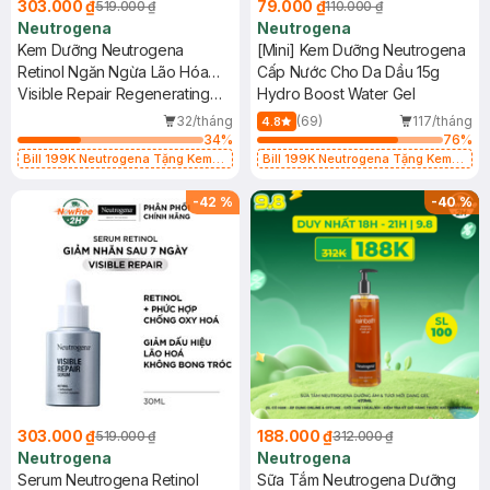
303.000 ₫
79.000 ₫
519.000 ₫
110.000 ₫
Neutrogena
Neutrogena
Kem Dưỡng Neutrogena
[Mini] Kem Dưỡng Neutrogena
Retinol Ngăn Ngừa Lão Hóa
Cấp Nước Cho Da Dầu 15g
50g
Visible Repair Regenerating
Hydro Boost Water Gel
Cream
32/tháng
(69)
117/tháng
4.8
34
%
76
%
Bill 199K Neutrogena Tặng Kem
Bill 199K Neutrogena Tặng Kem
Chống Nắng 5ml trị giá 50K (SL Có
Chống Nắng 5ml trị giá 50K (SL Có
Hạn)
Hạn)
-
42
%
-
40
%
303.000 ₫
188.000 ₫
519.000 ₫
312.000 ₫
Neutrogena
Neutrogena
Serum Neutrogena Retinol
Sữa Tắm Neutrogena Dưỡng