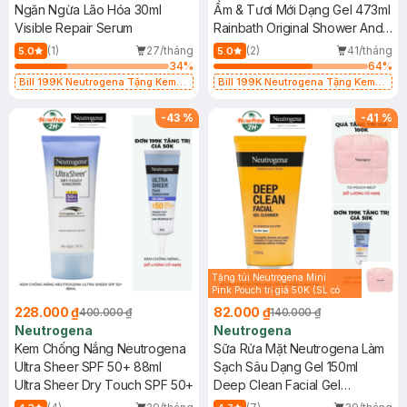
Ngăn Ngừa Lão Hóa 30ml
Ẩm & Tươi Mới Dạng Gel 473ml
Visible Repair Serum
Rainbath Original Shower And
Bath Gel
(1)
27/tháng
(2)
41/tháng
5.0
5.0
34
%
64
%
Bill 199K Neutrogena Tặng Kem
Bill 199K Neutrogena Tặng Kem
Chống Nắng 5ml trị giá 50K (SL Có
Chống Nắng 5ml trị giá 50K (SL Có
Hạn)
Hạn)
-
43
%
-
41
%
Tặng túi Neutrogena Mini
Pink Pouch trị giá 50K (SL có
hạn)
228.000 ₫
82.000 ₫
400.000 ₫
140.000 ₫
Neutrogena
Neutrogena
Kem Chống Nắng Neutrogena
Sữa Rửa Mặt Neutrogena Làm
Ultra Sheer SPF 50+ 88ml
Sạch Sâu Dạng Gel 150ml
Ultra Sheer Dry Touch SPF 50+
Deep Clean Facial Gel
Cleanser