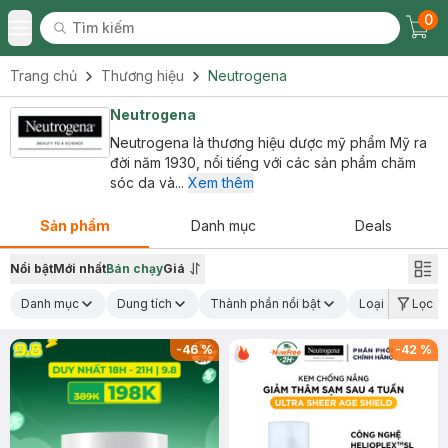
0
Tìm kiếm
Chec
Tìm kiếm
Toggle Menu
Trang chủ
Thương hiệu
Neutrogena
Neutrogena
Neutrogena là thương hiệu dược mỹ phẩm Mỹ ra
đời năm 1930, nổi tiếng với các sản phẩm chăm
sóc da và...
Xem thêm
Sản phẩm
Danh mục
Deals
Nổi bật
Mới nhất
Bán chạy
Giá
Danh mục
Dung tích
Thành phần nổi bật
Loại da
Lọc
C
-
46
%
-
42
%