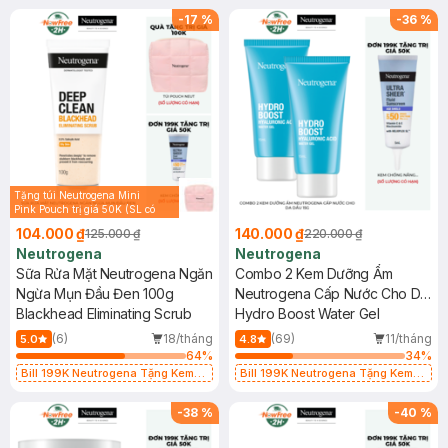
Hạn)
Hạn)
-
17
%
-
36
%
Tặng túi Neutrogena Mini
Pink Pouch trị giá 50K (SL có
hạn)
104.000 ₫
140.000 ₫
125.000 ₫
220.000 ₫
Neutrogena
Neutrogena
Sữa Rửa Mặt Neutrogena Ngăn
Combo 2 Kem Dưỡng Ẩm
Ngừa Mụn Đầu Đen 100g
Neutrogena Cấp Nước Cho Da
Blackhead Eliminating Scrub
Dầu 15g
Hydro Boost Water Gel
(6)
18/tháng
(69)
11/tháng
5.0
4.8
64
%
34
%
Bill 199K Neutrogena Tặng Kem
Bill 199K Neutrogena Tặng Kem
Chống Nắng 5ml trị giá 50K (SL Có
Chống Nắng 5ml trị giá 50K (SL Có
Hạn)
Hạn)
-
38
%
-
40
%