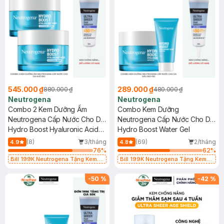
545.000 ₫
289.000 ₫
880.000 ₫
480.000 ₫
Neutrogena
Neutrogena
Combo 2 Kem Dưỡng Ẩm
Combo Kem Dưỡng
Neutrogena Cấp Nước Cho Da
Neutrogena Cấp Nước Cho Da
Khô 50g
Hydro Boost Hyaluronic Acid
Dầu 50g+15g
Hydro Boost Water Gel
Nourishing Cream
(8)
3/tháng
(69)
2/tháng
4.9
4.8
76
%
62
%
Bill 199K Neutrogena Tặng Kem
Bill 199K Neutrogena Tặng Kem
Chống Nắng 5ml trị giá 50K (SL Có
Chống Nắng 5ml trị giá 50K (SL Có
Hạn)
Hạn)
-
50
%
-
42
%