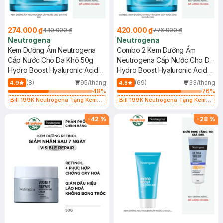
274.000 ₫
420.000 ₫
440.000 ₫
776.000 ₫
Neutrogena
Neutrogena
Kem Dưỡng Ẩm Neutrogena
Combo 2 Kem Dưỡng Ẩm
Cấp Nước Cho Da Khô 50g
Neutrogena Cấp Nước Cho Da
Hydro Boost Hyaluronic Acid
Dầu 50g
Hydro Boost Hyaluronic Acid
Nourishing Cream
Water Gel
(8)
95/tháng
(69)
33/tháng
4.9
4.8
48
%
76
%
Bill 199K Neutrogena Tặng Kem
Bill 199K Neutrogena Tặng Kem
Chống Nắng 5ml trị giá 50K (SL Có
Chống Nắng 5ml trị giá 50K (SL Có
Hạn)
Hạn)
-
42
%
-
28
%