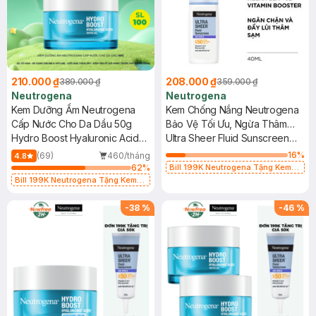
210.000 ₫
208.000 ₫
389.000 ₫
359.000 ₫
Neutrogena
Neutrogena
Kem Dưỡng Ẩm Neutrogena
Kem Chống Nắng Neutrogena
Cấp Nước Cho Da Dầu 50g
Bảo Vệ Tối Ưu, Ngừa Thâm
Hydro Boost Hyaluronic Acid
Sạm 40ml
Ultra Sheer Fluid Sunscreen
Water Gel
Age Shield SPF50 Broad
16
%
(69)
460/tháng
4.8
Spectrum PA+++
62
%
Bill 199K Neutrogena Tặng Kem
Chống Nắng 5ml trị giá 50K (SL Có
Bill 199K Neutrogena Tặng Kem
Hạn)
Chống Nắng 5ml trị giá 50K (SL Có
Hạn)
-
38
%
-
46
%