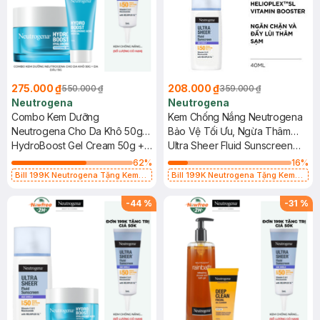
275.000 ₫
208.000 ₫
550.000 ₫
359.000 ₫
Neutrogena
Neutrogena
Combo Kem Dưỡng
Kem Chống Nắng Neutrogena
Neutrogena Cho Da Khô 50g +
Bảo Vệ Tối Ưu, Ngừa Thâm
Da Dầu 15g
HydroBoost Gel Cream 50g +
Sạm 40ml
Ultra Sheer Fluid Sunscreen
Water Gel 15g
Age Shield SPF50 Broad
62
%
16
%
Spectrum PA+++
Bill 199K Neutrogena Tặng Kem
Bill 199K Neutrogena Tặng Kem
Chống Nắng 5ml trị giá 50K (SL Có
Chống Nắng 5ml trị giá 50K (SL Có
Hạn)
Hạn)
-
44
%
-
31
%