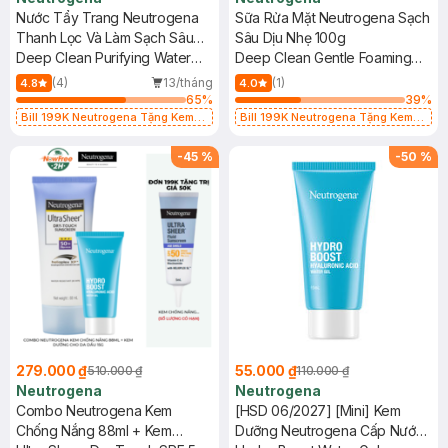
Nước Tẩy Trang Neutrogena
Sữa Rửa Mặt Neutrogena Sạch
Thanh Lọc Và Làm Sạch Sâu
Sâu Dịu Nhẹ 100g
400ml
Deep Clean Purifying Water
Deep Clean Gentle Foaming
Micellar
Cleanser
(4)
13/tháng
(1)
4.8
4.0
65
%
39
%
Bill 199K Neutrogena Tặng Kem
Bill 199K Neutrogena Tặng Kem
Chống Nắng 5ml trị giá 50K (SL Có
Chống Nắng 5ml trị giá 50K (SL Có
Hạn)
Hạn)
-
45
%
-
50
%
279.000 ₫
55.000 ₫
510.000 ₫
110.000 ₫
Neutrogena
Neutrogena
Combo Neutrogena Kem
[HSD 06/2027] [Mini] Kem
Chống Nắng 88ml + Kem
Dưỡng Neutrogena Cấp Nước