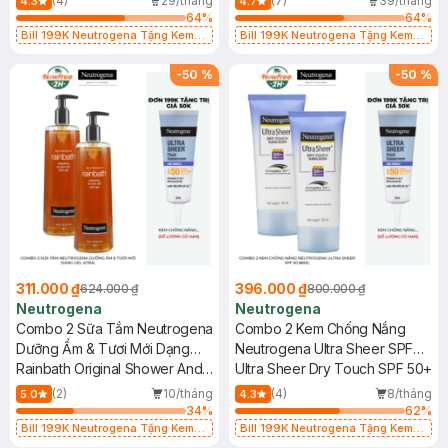
(4)
29/tháng
(7)
39/tháng
4.3
4.7
64
%
64
%
Bill 199K Neutrogena Tặng Kem
Bill 199K Neutrogena Tặng Kem
Chống Nắng 5ml trị giá 50K (SL Có
Chống Nắng 5ml trị giá 50K (SL Có
Hạn)
Hạn)
-
50
%
-
50
%
311.000 ₫
396.000 ₫
624.000 ₫
800.000 ₫
Neutrogena
Neutrogena
Combo 2 Sữa Tắm Neutrogena
Combo 2 Kem Chống Nắng
Dưỡng Ẩm & Tươi Mới Dạng
Neutrogena Ultra Sheer SPF
Gel 473ml
Rainbath Original Shower And
50 88ml
Ultra Sheer Dry Touch SPF 50+
Bath Gel
(2)
10/tháng
(4)
8/tháng
5.0
4.3
34
%
62
%
Bill 199K Neutrogena Tặng Kem
Bill 199K Neutrogena Tặng Kem
Chống Nắng 5ml trị giá 50K (SL Có
Chống Nắng 5ml trị giá 50K (SL Có