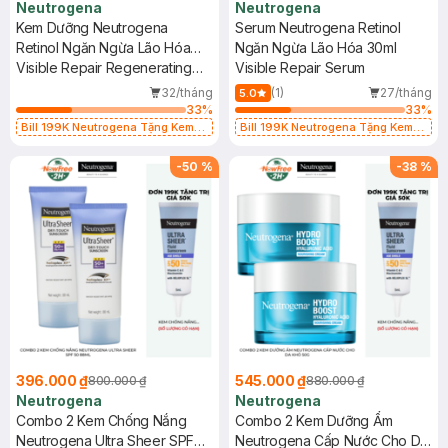
Neutrogena
Neutrogena
Kem Dưỡng Neutrogena
Serum Neutrogena Retinol
Retinol Ngăn Ngừa Lão Hóa
Ngăn Ngừa Lão Hóa 30ml
50g
Visible Repair Regenerating
Visible Repair Serum
Cream
32/tháng
(1)
27/tháng
5.0
33
%
33
%
Bill 199K Neutrogena Tặng Kem
Bill 199K Neutrogena Tặng Kem
Chống Nắng 5ml trị giá 50K (SL Có
Chống Nắng 5ml trị giá 50K (SL Có
Hạn)
Hạn)
-
50
%
-
38
%
396.000 ₫
545.000 ₫
800.000 ₫
880.000 ₫
Neutrogena
Neutrogena
Combo 2 Kem Chống Nắng
Combo 2 Kem Dưỡng Ẩm
Neutrogena Ultra Sheer SPF
Neutrogena Cấp Nước Cho Da