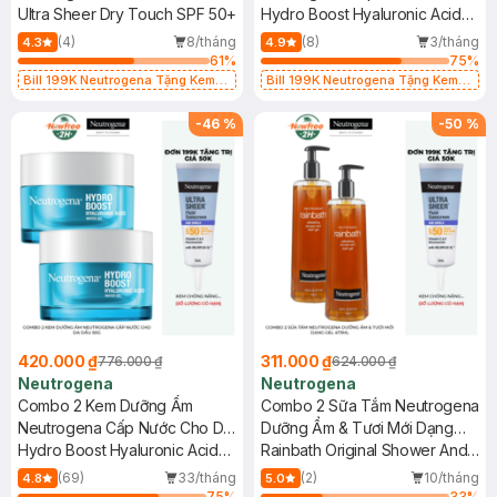
50 88ml
Ultra Sheer Dry Touch SPF 50+
Khô 50g
Hydro Boost Hyaluronic Acid
Nourishing Cream
(4)
8/tháng
(8)
3/tháng
4.3
4.9
61
%
75
%
Bill 199K Neutrogena Tặng Kem
Bill 199K Neutrogena Tặng Kem
Chống Nắng 5ml trị giá 50K (SL Có
Chống Nắng 5ml trị giá 50K (SL Có
Hạn)
Hạn)
-
46
%
-
50
%
420.000 ₫
311.000 ₫
776.000 ₫
624.000 ₫
Neutrogena
Neutrogena
Combo 2 Kem Dưỡng Ẩm
Combo 2 Sữa Tắm Neutrogena
Neutrogena Cấp Nước Cho Da
Dưỡng Ẩm & Tươi Mới Dạng
Dầu 50g
Hydro Boost Hyaluronic Acid
Gel 473ml
Rainbath Original Shower And
Water Gel
Bath Gel
(69)
33/tháng
(2)
10/tháng
4.8
5.0
75
%
33
%