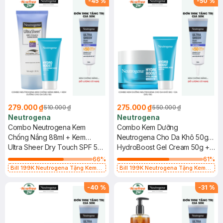
-
45
%
-
50
%
279.000 ₫
275.000 ₫
510.000 ₫
550.000 ₫
Neutrogena
Neutrogena
Combo Neutrogena Kem
Combo Kem Dưỡng
Chống Nắng 88ml + Kem
Neutrogena Cho Da Khô 50g +
Dưỡng Cho Da Dầu 15g
Ultra Sheer Dry Touch SPF 50+
Da Dầu 15g
HydroBoost Gel Cream 50g +
+ Hydro Boost Water Gel
Water Gel 15g
66
%
61
%
Bill 199K Neutrogena Tặng Kem
Bill 199K Neutrogena Tặng Kem
Chống Nắng 5ml trị giá 50K (SL Có
Chống Nắng 5ml trị giá 50K (SL Có
Hạn)
Hạn)
-
40
%
-
31
%