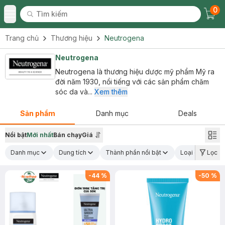
0
Tìm kiếm
Chec
Tìm kiếm
Toggle Menu
Trang chủ
Thương hiệu
Neutrogena
Neutrogena
Neutrogena là thương hiệu dược mỹ phẩm Mỹ ra
đời năm 1930, nổi tiếng với các sản phẩm chăm
sóc da và...
Xem thêm
Sản phẩm
Danh mục
Deals
Nổi bật
Mới nhất
Bán chạy
Giá
Danh mục
Dung tích
Thành phần nổi bật
Loại da
Lọc
C
-
44
%
-
50
%