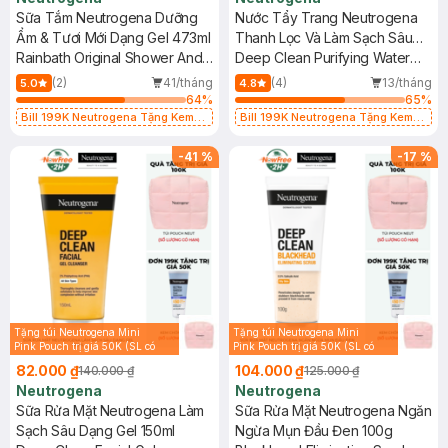
Sữa Tắm Neutrogena Dưỡng
Nước Tẩy Trang Neutrogena
Ẩm & Tươi Mới Dạng Gel 473ml
Thanh Lọc Và Làm Sạch Sâu
Rainbath Original Shower And
400ml
Deep Clean Purifying Water
Bath Gel
Micellar
(2)
41/tháng
(4)
13/tháng
5.0
4.8
64
%
65
%
Bill 199K Neutrogena Tặng Kem
Bill 199K Neutrogena Tặng Kem
Chống Nắng 5ml trị giá 50K (SL Có
Chống Nắng 5ml trị giá 50K (SL Có
Hạn)
Hạn)
-
41
%
-
17
%
Tặng túi Neutrogena Mini
Tặng túi Neutrogena Mini
Pink Pouch trị giá 50K (SL có
Pink Pouch trị giá 50K (SL có
hạn)
hạn)
82.000 ₫
104.000 ₫
140.000 ₫
125.000 ₫
Neutrogena
Neutrogena
Sữa Rửa Mặt Neutrogena Làm
Sữa Rửa Mặt Neutrogena Ngăn
Sạch Sâu Dạng Gel 150ml
Ngừa Mụn Đầu Đen 100g