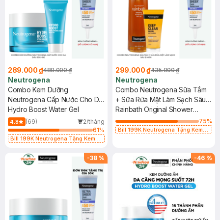
289.000 ₫
299.000 ₫
480.000 ₫
435.000 ₫
Neutrogena
Neutrogena
Combo Kem Dưỡng
Combo Neutrogena Sữa Tắm
Neutrogena Cấp Nước Cho Da
+ Sữa Rửa Mặt Làm Sạch Sâu 2
Dầu 50g+15g
Hydro Boost Water Gel
Món
Rainbath Original Shower
473ml + Facial Cleanser 150ml
75
%
(69)
2/tháng
4.8
61
%
Bill 199K Neutrogena Tặng Kem
Chống Nắng 5ml trị giá 50K (SL Có
Bill 199K Neutrogena Tặng Kem
Hạn)
Chống Nắng 5ml trị giá 50K (SL Có
Hạn)
-
38
%
-
46
%