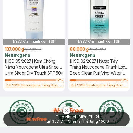
1/337 Chi nhánh còn 1 SP
1/337 Chi nhánh còn 1 SP
137.000 ₫
88.000 ₫
400.000 ₫
220.000 ₫
Neutrogena
Neutrogena
[HSD 05/2027] Kem Chống
[HSD 02/2027] Nước Tẩy
Nắng Neutrogena Ultra Sheer
Trang Neutrogena Thanh Lọc
SPF 50+ 88ml
Ultra Sheer Dry Touch SPF 50+
Và Làm Sạch Sâu 400ml
Deep Clean Purifying Water
Micellar
12
%
12
%
Bill 199K Neutrogena Tặng Kem
Bill 199K Neutrogena Tặng Kem
Chống Nắng 5ml trị giá 50K (SL Có
Chống Nắng 5ml trị giá 50K (SL Có
Hạn)
Hạn)
Chat i
Giao Nhanh Miễn Phí 2H.
tại 337 Chi Nhánh (Trễ tặng 100K)