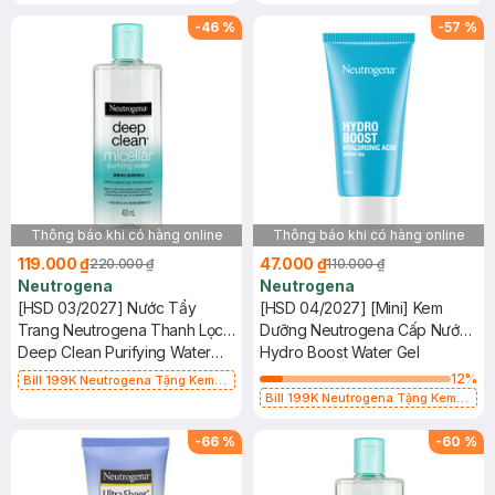
Chống Nắng 5ml trị giá 50K (SL Có
Hạn)
Hạn)
-
46
%
-
57
%
Thông báo khi có hàng online
Thông báo khi có hàng online
119.000 ₫
47.000 ₫
220.000 ₫
110.000 ₫
Neutrogena
Neutrogena
[HSD 03/2027] Nước Tẩy
[HSD 04/2027] [Mini] Kem
Trang Neutrogena Thanh Lọc
Dưỡng Neutrogena Cấp Nước
Và Làm Sạch Sâu 400ml
Deep Clean Purifying Water
Cho Da Dầu 15g
Hydro Boost Water Gel
Micellar
12
%
Bill 199K Neutrogena Tặng Kem
Chống Nắng 5ml trị giá 50K (SL Có
Bill 199K Neutrogena Tặng Kem
Hạn)
Chống Nắng 5ml trị giá 50K (SL Có
Hạn)
-
66
%
-
60
%