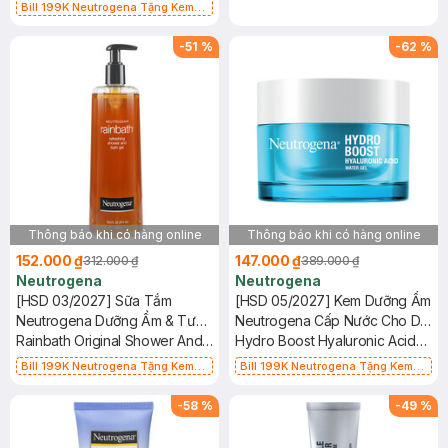
Chống Nắng 5ml trị giá 50K (SL Có
Bill 199K Neutrogena Tặng Kem
Hạn)
Chống Nắng 5ml trị giá 50K (SL Có
Hạn)
-
51
%
-
62
%
Thông báo khi có hàng online
Thông báo khi có hàng online
152.000 ₫
147.000 ₫
312.000 ₫
389.000 ₫
Neutrogena
Neutrogena
[HSD 03/2027] Sữa Tắm
[HSD 05/2027] Kem Dưỡng Ẩm
Neutrogena Dưỡng Ẩm & Tươi
Neutrogena Cấp Nước Cho Da
Mới Dạng Gel 473ml
Rainbath Original Shower And
Dầu 50g
Hydro Boost Hyaluronic Acid
Bath Gel
Water Gel
Bill 199K Neutrogena Tặng Kem
Bill 199K Neutrogena Tặng Kem
Chống Nắng 5ml trị giá 50K (SL Có
Chống Nắng 5ml trị giá 50K (SL Có
Hạn)
Hạn)
-
58
%
-
49
%