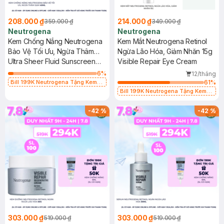
208.000 ₫
214.000 ₫
359.000 ₫
349.000 ₫
Neutrogena
Neutrogena
Kem Chống Nắng Neutrogena
Kem Mắt Neutrogena Retinol
Bảo Vệ Tối Ưu, Ngừa Thâm
Ngừa Lão Hóa, Giảm Nhăn 15g
Sạm 40ml
Ultra Sheer Fluid Sunscreen
Visible Repair Eye Cream
Age Shield SPF50 Broad
6
%
12/tháng
Spectrum PA+++
Bill 199K Neutrogena Tặng Kem
61
%
Chống Nắng 5ml trị giá 50K (SL Có
Bill 199K Neutrogena Tặng Kem
Hạn)
Chống Nắng 5ml trị giá 50K (SL Có
Hạn)
-
42
%
-
42
%
303.000 ₫
303.000 ₫
519.000 ₫
519.000 ₫