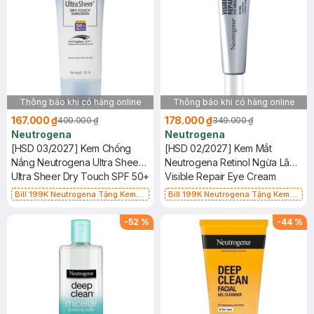
Thông báo khi có hàng online
Thông báo khi có hàng online
167.000 ₫
178.000 ₫
400.000 ₫
349.000 ₫
Neutrogena
Neutrogena
[HSD 03/2027] Kem Chống
[HSD 02/2027] Kem Mắt
Nắng Neutrogena Ultra Sheer
Neutrogena Retinol Ngừa Lão
SPF 50+ 88ml
Ultra Sheer Dry Touch SPF 50+
Hóa, Giảm Nhăn 15g
Visible Repair Eye Cream
Bill 199K Neutrogena Tặng Kem
Bill 199K Neutrogena Tặng Kem
Chống Nắng 5ml trị giá 50K (SL Có
Chống Nắng 5ml trị giá 50K (SL Có
Hạn)
Hạn)
-
52
%
-
44
%