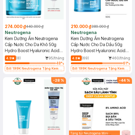
274.000 ₫
210.000 ₫
440.000 ₫
389.000 ₫
Neutrogena
Neutrogena
Kem Dưỡng Ẩm Neutrogena
Kem Dưỡng Ẩm Neutrogena
Cấp Nước Cho Da Khô 50g
Cấp Nước Cho Da Dầu 50g
Hydro Boost Hyaluronic Acid
Hydro Boost Hyaluronic Acid
Nourishing Cream
Water Gel
(8)
95/tháng
(69)
460/tháng
4.9
4.8
48
%
61
%
Bill 199K Neutrogena Tặng Kem
Bill 199K Neutrogena Tặng Kem
Chống Nắng 5ml trị giá 50K (SL Có
Chống Nắng 5ml trị giá 50K (SL Có
Hạn)
Hạn)
-
28
%
-
44
%
Tặng túi Neutrogena Mini