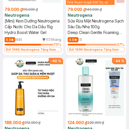
Pink Pouch trị giá 50K (SL có
hạn)
79.000 ₫
79.000 ₫
110.000 ₫
140.000 ₫
Neutrogena
Neutrogena
[Mini] Kem Dưỡng Neutrogena
Sữa Rửa Mặt Neutrogena Sạch
Cấp Nước Cho Da Dầu 15g
Sâu Dịu Nhẹ 100g
Hydro Boost Water Gel
Deep Clean Gentle Foaming
Cleanser
(69)
117/tháng
(1)
4.8
4.0
75
%
37
%
Bill 199K Neutrogena Tặng Kem
Bill 199K Neutrogena Tặng Kem
Chống Nắng 5ml trị giá 50K (SL Có
Chống Nắng 5ml trị giá 50K (SL Có
Hạn)
Hạn)
-
40
%
-
44
%
188.000 ₫
124.000 ₫
312.000 ₫
220.000 ₫
Neutrogena
Neutrogena