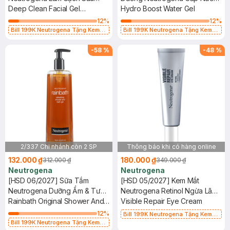
Dạng Gel 150ml
Deep Clean Facial Gel
Cho Da Dầu 15g
Hydro Boost Water Gel
Cleanser
12
%
12
%
Bill 199K Neutrogena Tặng Kem
Bill 199K Neutrogena Tặng Kem
Chống Nắng 5ml trị giá 50K (SL Có
Chống Nắng 5ml trị giá 50K (SL Có
Hạn)
Hạn)
-
58
%
-
48
%
2/337 Chi nhánh còn 2 SP
Thông báo khi có hàng online
132.000 ₫
180.000 ₫
312.000 ₫
349.000 ₫
Neutrogena
Neutrogena
[HSD 06/2027] Sữa Tắm
[HSD 05/2027] Kem Mắt
Neutrogena Dưỡng Ẩm & Tươi
Neutrogena Retinol Ngừa Lão
Mới Dạng Gel 473ml
Rainbath Original Shower And
Hóa, Giảm Nhăn 15g
Visible Repair Eye Cream
Bath Gel
12
%
Bill 199K Neutrogena Tặng Kem
Bill 199K Neutrogena Tặng Kem
Chống Nắng 5ml trị giá 50K (SL Có