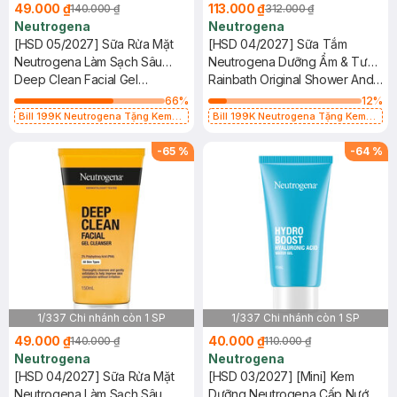
49.000 ₫
113.000 ₫
140.000 ₫
312.000 ₫
Neutrogena
Neutrogena
[HSD 05/2027] Sữa Rửa Mặt
[HSD 04/2027] Sữa Tắm
Neutrogena Làm Sạch Sâu
Neutrogena Dưỡng Ẩm & Tươi
Dạng Gel 150ml
Deep Clean Facial Gel
Mới Dạng Gel 473ml
Rainbath Original Shower And
Cleanser
Bath Gel
66
%
12
%
Bill 199K Neutrogena Tặng Kem
Bill 199K Neutrogena Tặng Kem
Chống Nắng 5ml trị giá 50K (SL Có
Chống Nắng 5ml trị giá 50K (SL Có
Hạn)
Hạn)
-
65
%
-
64
%
1/337 Chi nhánh còn 1 SP
1/337 Chi nhánh còn 1 SP
49.000 ₫
40.000 ₫
140.000 ₫
110.000 ₫
Neutrogena
Neutrogena
[HSD 04/2027] Sữa Rửa Mặt
[HSD 03/2027] [Mini] Kem
Neutrogena Làm Sạch Sâu
Dưỡng Neutrogena Cấp Nước