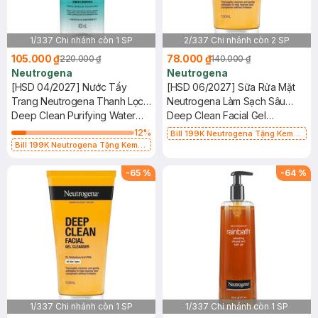
1/337 Chi nhánh còn 1 SP
2/337 Chi nhánh còn 2 SP
105.000 ₫
78.000 ₫
220.000 ₫
140.000 ₫
Neutrogena
Neutrogena
[HSD 04/2027] Nước Tẩy
[HSD 06/2027] Sữa Rửa Mặt
Trang Neutrogena Thanh Lọc
Neutrogena Làm Sạch Sâu
Và Làm Sạch Sâu 400ml
Deep Clean Purifying Water
Dạng Gel 150ml
Deep Clean Facial Gel
Micellar
Cleanser
12
%
Bill 199K Neutrogena Tặng Kem
Bill 199K Neutrogena Tặng Kem
Chống Nắng 5ml trị giá 50K (SL Có
Chống Nắng 5ml trị giá 50K (SL Có
Hạn)
Hạn)
-
65
%
-
64
%
1/337 Chi nhánh còn 1 SP
1/337 Chi nhánh còn 1 SP