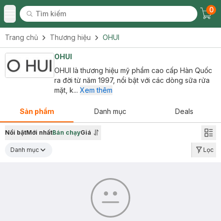
0
Tìm kiếm
Chec
Tìm kiếm
Toggle Menu
Trang chủ
Thương hiệu
OHUI
OHUI
OHUI là thương hiệu mỹ phẩm cao cấp Hàn Quốc
ra đời từ năm 1997, nổi bật với các dòng sữa rửa
mặt, k...
Xem thêm
Sản phẩm
Danh mục
Deals
Nổi bật
Mới nhất
Bán chạy
Giá
Danh mục
Lọc