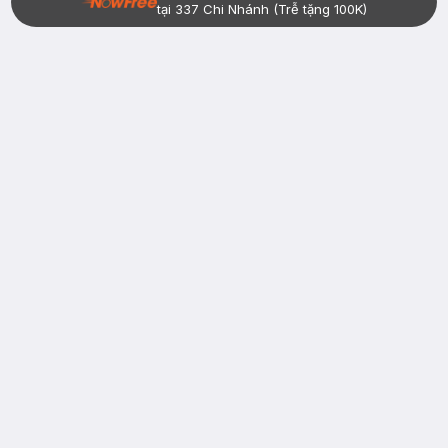
tại 337 Chi Nhánh (Trễ tặng 100K)
Bạn đã có tài khoản Hasaki?
Đăng nhập
return
nowfree
price