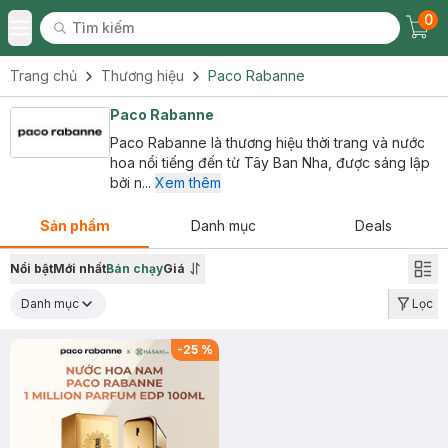
0
Tìm kiếm
Chec
Tìm kiếm
Toggle Menu
Trang chủ
Thương hiệu
Paco Rabanne
Paco Rabanne
Paco Rabanne là thương hiệu thời trang và nước
hoa nổi tiếng đến từ Tây Ban Nha, được sáng lập
bởi n...
Xem thêm
Sản phẩm
Danh mục
Deals
Nổi bật
Mới nhất
Bán chạy
Giá
Danh mục
Lọc
-
25
%