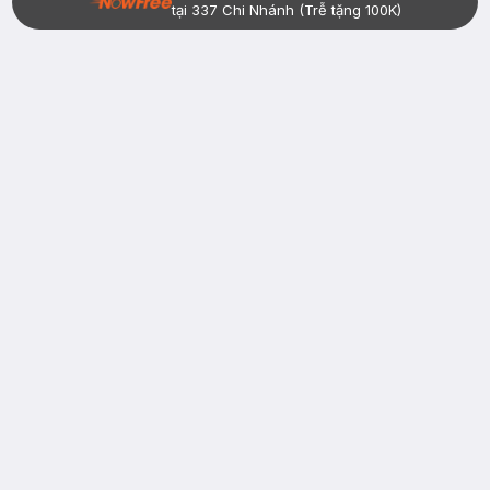
tại 337 Chi Nhánh (Trễ tặng 100K)
Bạn đã có tài khoản Hasaki?
Đăng nhập
return
nowfree
price